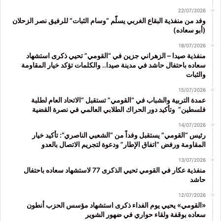
22/07/2026
وفد من منفذية البقاع الغربي يسلّم “وسام الثبات” للرفيق نصر الزحلان
(أبو سعاده)
18/07/2026
منفذية صيدا – الزهراني جزين في “القومي” تحيي ذكرى استشهاد
سعاده باحتفال حاشد في مدينة صيدا.. والكلمات تؤكد خيار المقاومة
والثبات
15/07/2026
عمدة التربية والشباب في “القومي” تستقبل “الاتحاد العام لطلبة
فلسطين” وتأكيد دور الحراك الطلابي العالمي في نصرة القضية
14/07/2026
رئيس “القومي” يستقبل وفداً من “الشعبي الناصري”: تأكيد خيار
المقاومة ورفض “اتفاق الإطار” ودعوة لتجريم الاتصال بالعدو
13/07/2026
منفذية عكار في القومي تحيي الذكرى 77 لاستشهاد سعاده باحتفال
حاشد
12/07/2026
«القومي» يحيي يوم الفداء ذكرى استشهاد مؤسس الحزب أنطون
سعاده بوقفة ولقاء حواري في ضهور الشوير