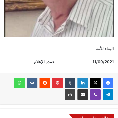
البقاء للأمة
11/09/2021 عمدة الإعلام
فيسبوك
‫X
لينكدإن
‏Tumblr
بينتيريست
‏Reddit
‏VKontakte
واتساب
تيلقرام
ڤايبر
مشاركة عبر البريد
طباعة