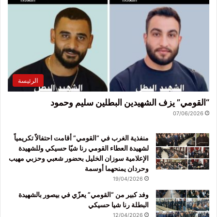
الرئيسة
“القومي” يزف الشهيدين البطلين سليم وحمود
07/06/2026
منفذية الغرب في “القومي” أقامت احتفالاً تكريمياً
لشهيدة العطاء القومي رنا شيّا حسيكي وللشهيدة
الإعلامية سوزان الخليل بحضور شعبي وحزبي مهيب
وحردان يمنحهما أوسمة
19/04/2026
وفد كبير من “القومي” يعزّي في بيصور بالشهيدة
البطلة رنا شيا حسيكي
12/04/2026