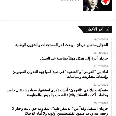
آخر الأخبار
06/08/2026
الحجار يستقبل حردان.. وبحث آخر المستجدات والشؤون الوطنية
02/08/2026
حردان أبرق إلى هيكل مهنئاً بمناسبة عيد الجيش
31/07/2026
لقاء بين “القومي” و”الشعبية” في صيدا لمواجهة العدوان الصهيونيّ
وإسقاط مشاريعه وسياساته
27/07/2026
منفذيّة بعلبك في “القوميّ” أحيَت ذكرى استشهاد سعاده باحتفال حاشد
وكلمات أكدت التمسّك بثلاثيّة الشعب والجيش والمقاومة
23/07/2026
حردان استقبل وفداً من “الديمقراطية”: المقاومة حق ثابت وخيار لا
رجعة عنه ودعم صمود الفلسطينيين أولوية ولا أمان للاحتلال