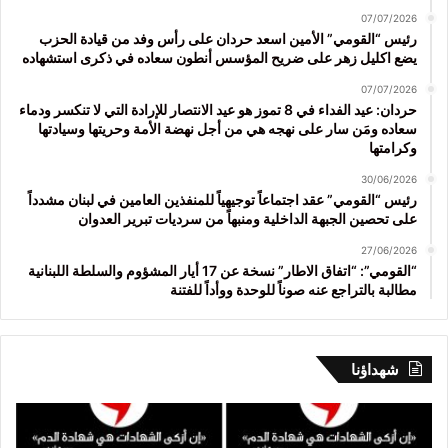
07/07/2026
رئيس “القومي” الأمين اسعد حردان على رأس وفد من قيادة الحزب
يضع اكليل زهر على ضريح المؤسس أنطون سعاده في ذكرى استشهاده
07/07/2026
حردان: عيد الفداء في 8 تموز هو عيد الانتصار للإرادة التي لا تنكسر ودماء
سعاده ومَن سار على نهجه هي من أجل نهضة الأمة وحريتها وسيادتها
وكرامتها
30/06/2026
رئيس “القومي” عقد اجتماعاً توجيهياً للمنفذين العامين في لبنان مشدداً
على تحصين الجبهة الداخلية ومنبهاً من سرديات تبرير العدوان
27/06/2026
“القومي”: “اتفاق الاطار” نسخة عن 17 أيار المشؤوم والسلطة اللبنانية
مطالبة بالتراجع عنه صوناً للوحدة ووأداً للفتنة
شهداؤنا