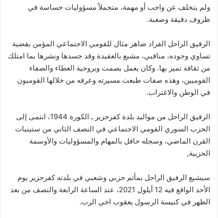
ولم يتخلف عن واجب أو مهمة، متحملاً مسؤوليات حساسة في
ظروف دقيقة وصعبة.
الرفيق الراحل الفراد ضاهر مثال للقومي الاجتماعي المؤمن بقضية
تساوي وجوده، مناقبي، مشبع بالعقيدة وقد جسدها ونشرها بما امتلك
من ثقافة تميز بها. وكان يعمل بصمت وبروحية العطاء والصفاء
القوميين، وهذه صفات طبعت مسيرته وعرفه من خلالها القوميون
في الوطن والاغتراب.
الرفيق الراحل من مواليد بلدة كفرحزير ـ الكورة 1944، انتمى إلى
الحزب السوري القومي الاجتماعي في النصف الثاني من ستينيات
القرن الماضي، وسجله حافل بالمهام والمسؤوليات والأوسمة
الحزبية,
سيشيع الرفيق الراحل بمأتم حزبي وشعبي في بلدته كفرحزير يوم
الأحد الواقع فيه 12 أيلول 2021، عند الساعة الرابعة والنصف من بعد
الظهر في كنيسة الرسول يعقوب اخي الرب.