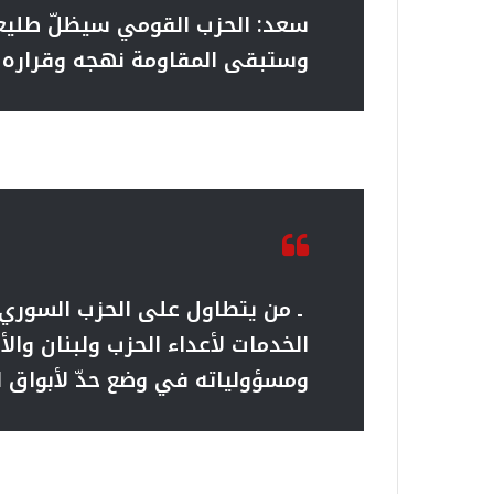
سعد: الحزب القومي سيظلّ طليعيا
وستبقى المقاومة نهجه وقراره 
ـ من يتطاول على الحزب السوري 
الخدمات لأعداء الحزب ولبنان وال
ومسؤولياته في وضع حدّ لأبواق ا