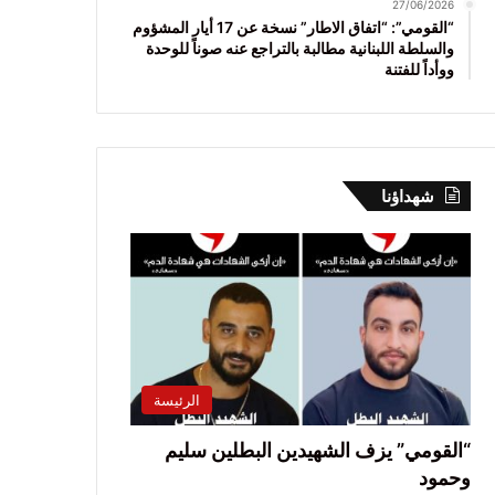
27/06/2026
“القومي”: “اتفاق الاطار” نسخة عن 17 أيار المشؤوم
والسلطة اللبنانية مطالبة بالتراجع عنه صوناً للوحدة
ووأداً للفتنة
شهداؤنا
الرئيسة
“القومي” يزف الشهيدين البطلين سليم
وحمود