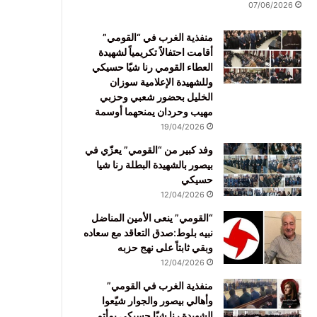
07/06/2026
منفذية الغرب في “القومي”
أقامت احتفالاً تكريمياً لشهيدة
العطاء القومي رنا شيّا حسيكي
وللشهيدة الإعلامية سوزان
الخليل بحضور شعبي وحزبي
مهيب وحردان يمنحهما أوسمة
19/04/2026
وفد كبير من “القومي” يعزّي في
بيصور بالشهيدة البطلة رنا شيا
حسيكي
12/04/2026
“القومي” ينعى الأمين المناضل
نبيه بلوط:صدق التعاقد مع سعاده
وبقي ثابتاً على نهج حزبه
12/04/2026
منفذية الغرب في القومي”
وأهالي بيصور والجوار شيّعوا
الشهيدة رنا شيّا حسيكي بمأتم