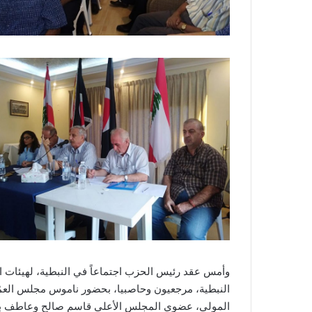
وأمس عقد رئيس الحزب اجتماعاً في النبطية، لهيئات ال
النبطية، مرجعيون وحاصبيا، بحضور ناموس مجلس العمُد نز
المولى، عضوي المجلس الأعلى قاسم صالح وعاطف بزي، 