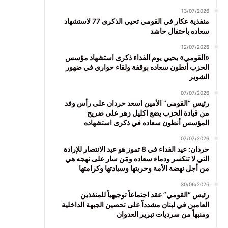
13/07/2026
منفذية عكار في القومي تحيي الذكرى 77 لاستشهاد
سعاده باحتفال حاشد
12/07/2026
«القومي» يحيي يوم الفداء ذكرى استشهاد مؤسس
الحزب أنطون سعاده بوقفة ولقاء حواري في ضهور
الشوير
07/07/2026
رئيس “القومي” الأمين اسعد حردان على رأس وفد
من قيادة الحزب يضع اكليل زهر على ضريح
المؤسس أنطون سعاده في ذكرى استشهاده
07/07/2026
حردان: عيد الفداء في 8 تموز هو عيد الانتصار للإرادة
التي لا تنكسر ودماء سعاده ومَن سار على نهجه هي
من أجل نهضة الأمة وحريتها وسيادتها وكرامتها
30/06/2026
رئيس “القومي” عقد اجتماعاً توجيهياً للمنفذين
العامين في لبنان مشدداً على تحصين الجبهة الداخلية
ومنبهاً من سرديات تبرير العدوان