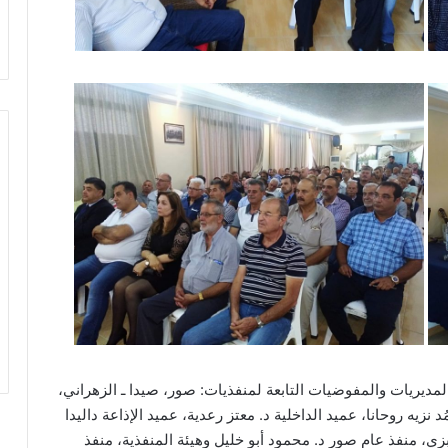
مديريات والمفوضيات التابعة لمنفذيات: صور، صيدا ـ الزهراني،
يه روحانا، عميد الداخلية د. معتز رعدية، عميد الإذاعة داليدا
منفذ عام صور د. محمود أبو خليل وهيئة المنفذية، منفذ