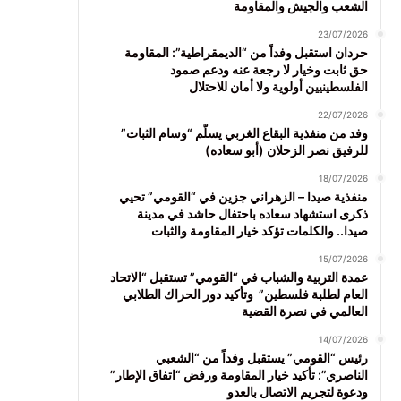
الشعب والجيش والمقاومة
23/07/2026
حردان استقبل وفداً من “الديمقراطية”: المقاومة
حق ثابت وخيار لا رجعة عنه ودعم صمود
الفلسطينيين أولوية ولا أمان للاحتلال
22/07/2026
وفد من منفذية البقاع الغربي يسلّم “وسام الثبات”
للرفيق نصر الزحلان (أبو سعاده)
18/07/2026
منفذية صيدا – الزهراني جزين في “القومي” تحيي
ذكرى استشهاد سعاده باحتفال حاشد في مدينة
صيدا.. والكلمات تؤكد خيار المقاومة والثبات
15/07/2026
عمدة التربية والشباب في “القومي” تستقبل “الاتحاد
العام لطلبة فلسطين” وتأكيد دور الحراك الطلابي
العالمي في نصرة القضية
14/07/2026
رئيس “القومي” يستقبل وفداً من “الشعبي
الناصري”: تأكيد خيار المقاومة ورفض “اتفاق الإطار”
ودعوة لتجريم الاتصال بالعدو