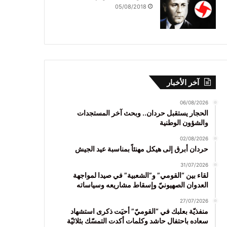
05/08/2018
آخر الأخبار
06/08/2026
الحجار يستقبل حردان.. وبحث آخر المستجدات
والشؤون الوطنية
02/08/2026
حردان أبرق إلى هيكل مهنئاً بمناسبة عيد الجيش
31/07/2026
لقاء بين “القومي” و”الشعبية” في صيدا لمواجهة
العدوان الصهيونيّ وإسقاط مشاريعه وسياساته
27/07/2026
منفذيّة بعلبك في “القوميّ” أحيَت ذكرى استشهاد
سعاده باحتفال حاشد وكلمات أكدت التمسّك بثلاثيّة