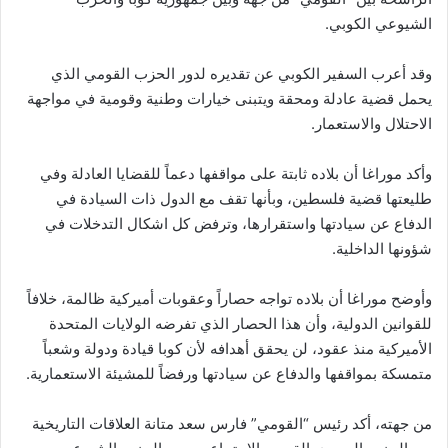
الشيوعي الكوبي.
وقد أعرب السفير الكوبي عن تقديره لدور الحزب القومي الذي
يحمل قضية عادلة ومحقة ويتبنى خيارات وطنية وقومية في مواجهة
الاحتلال والاستعمار.
وأكد موراغا أن بلاده ثابتة على مواقفها دعماً للقضايا العادلة وفي
طليعتها قضية فلسطين، وبأنها تقف مع الدول ذات السيادة في
الدفاع عن سيادتها واستقرارها، وترفض كل اشكال التدخلات في
شؤونها الداخلية.
وأوضح موراغا أن بلاده تواجه حصاراً وعقوبات أميركية ظالمة، خلافاً
للقوانين الدولية، وأن هذا الحصار الذي تفرضه الولايات المتحدة
الأميركية منذ عقود، لن يحقق أهدافه لأن كوبا قيادة ودولة وشعباً
متمسكة بمواقفها والدفاع عن سيادتها ورفضاً للمشيئة الاستعمارية.
من جهته، أكد رئيس “القومي” فارس سعد متانة العلاقات التاريخية