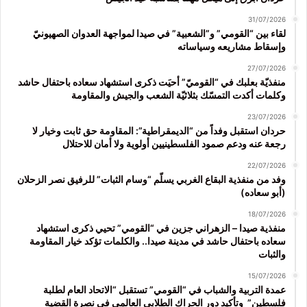
31/07/2026
لقاء بين “القومي” و”الشعبية” في صيدا لمواجهة العدوان الصهيونيّ
وإسقاط مشاريعه وسياساته
27/07/2026
منفذيّة بعلبك في “القوميّ” أحيَت ذكرى استشهاد سعاده باحتفال حاشد
وكلمات أكدت التمسّك بثلاثيّة الشعب والجيش والمقاومة
23/07/2026
حردان استقبل وفداً من “الديمقراطية”: المقاومة حق ثابت وخيار لا
رجعة عنه ودعم صمود الفلسطينيين أولوية ولا أمان للاحتلال
22/07/2026
وفد من منفذية البقاع الغربي يسلّم “وسام الثبات” للرفيق نصر الزحلان
(أبو سعاده)
18/07/2026
منفذية صيدا – الزهراني جزين في “القومي” تحيي ذكرى استشهاد
سعاده باحتفال حاشد في مدينة صيدا.. والكلمات تؤكد خيار المقاومة
والثبات
15/07/2026
عمدة التربية والشباب في “القومي” تستقبل “الاتحاد العام لطلبة
فلسطين” وتأكيد دور الحراك الطلابي العالمي في نصرة القضية