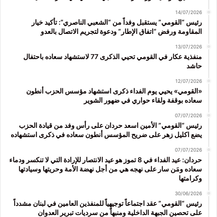
14/07/2026
رئيس “القومي” يستقبل وفداً من “الشعبي الناصري”: تأكيد خيار
المقاومة ورفض “اتفاق الإطار” ودعوة لتجريم الاتصال بالعدو
13/07/2026
منفذية عكار في القومي تحيي الذكرى 77 لاستشهاد سعاده باحتفال
حاشد
12/07/2026
«القومي» يحيي يوم الفداء ذكرى استشهاد مؤسس الحزب أنطون
سعاده بوقفة ولقاء حواري في ضهور الشوير
07/07/2026
رئيس “القومي” الأمين اسعد حردان على رأس وفد من قيادة الحزب
يضع اكليل زهر على ضريح المؤسس أنطون سعاده في ذكرى استشهاده
07/07/2026
حردان: عيد الفداء في 8 تموز هو عيد الانتصار للإرادة التي لا تنكسر ودماء
سعاده ومَن سار على نهجه هي من أجل نهضة الأمة وحريتها وسيادتها
وكرامتها
30/06/2026
رئيس “القومي” عقد اجتماعاً توجيهياً للمنفذين العامين في لبنان مشدداً
على تحصين الجبهة الداخلية ومنبهاً من سرديات تبرير العدوان