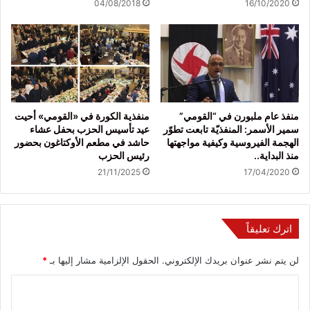
04/08/2018
16/10/2020
منفذ عام ملبورن في “القومي”
منفذية الكورة في «القومي» أحيت
سمير الأسمر: المنفذيّة تابعت تطوّر
عيد تأسيس الحزب بحفل عشاء
الهجمة الفيروسية وكيفية مواجهتها
حاشد في مطعم الأوكتاغون بحضور
منذ البداية..
رئيس الحزب
21/11/2025
17/04/2020
اترك تعليقاً
لن يتم نشر عنوان بريدك الإلكتروني.
الحقول الإلزامية مشار إليها بـ
*
ا
ل