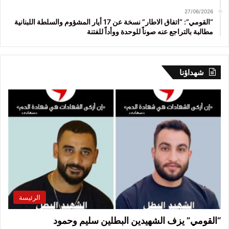
27/06/2026
“القومي”: “اتفاق الاطار” نسخة عن 17 أيار المشؤوم والسلطة اللبنانية
مطالبة بالتراجع عنه صوناً للوحدة ووأداً للفتنة
شهداؤنا
الرئيسة
“القومي” يزف الشهيدين البطلين سليم وحمود