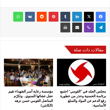
فيسبوك
‫X
لينكدإن
‏Tumblr
بينتيريست
‏Reddit
‏VKontakte
واتساب
تيلقرام
ڤايبر
مشاركة عبر البريد
طباعة
مقالات ذات صلة
مجلس العمُد في “القومي” اجتمع
مؤسسة رعاية أسر الشهداء تقيم
برئاسة الحسنية وحذر من خطورة
حفل عشائها السنوي.. وتكرّم
رفع الدعم عن المواد والسلع
المناضل القومي حسن نزهه
الأساسية:
(الكابتن)