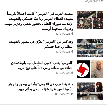
07/06/2026
منفذية الغرب في “القومي” أقامت احتفالاً تكريمياً
لشهيدة العطاء القومي رنا شيّا حسيكي وللشهيدة
الإعلامية سوزان الخليل بحضور شعبي وحزبي مهيب
وحردان يمنحهما أوسمة
19/04/2026
وفد كبير من “القومي” يعزّي في بيصور بالشهيدة
البطلة رنا شيا حسيكي
12/04/2026
“القومي” ينعى الأمين المناضل نبيه بلوط:صدق
التعاقد مع سعاده وبقي ثابتاً على نهج حزبه
12/04/2026
منفذية الغرب في القومي” وأهالي بيصور والجوار
شيّعوا الشهيدة رنا شيّا حسيكي بمأتم مهيب
09/04/2026