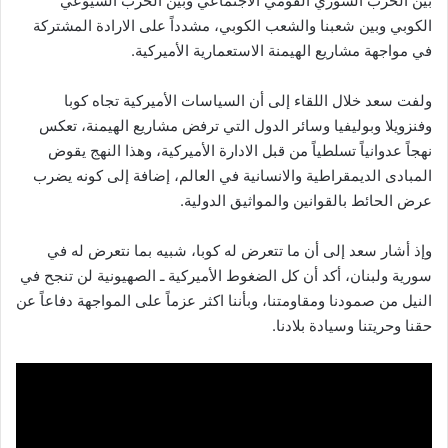
بين الحزب السوري القومي الاجتماعي وبين الحزب الشيوعي
الكوبي وبين شعبنا والشعب الكوبي، مشدداً على الارادة المشتركة
في مواجهة مشاريع الهيمنة الاستعمارية الأميركية.
ولفت سعد خلال اللقاء إلى أن السياسات الأميركية تجاه كوبا
وفنزويلا وبوليفيا وسائر الدول التي ترفض مشاريع الهيمنة، تعكس
نهجاً عدوانياً تسلطياً من قبل الادارة الأميركية، وهذا النهج يقوض
المبادى الديمقراطية والانسانية في العالم، إضافة إلى كونه يضرب
عرض الحائط بالقوانين والمواثيق الدولية.
وإذ أشار سعد إلى أن ما تتعرض له كوبا، شبيه بما نتعرض له في
سورية ولبنان، أكد أن كل الضغوط الأميركية ـ الصهيونية لن تنجح في
النيل من صمودنا ومقاومتنا، وبأننا اكثر عزماً على المواجهة دفاعاً عن
حقنا وحريتنا وسيادة بلادنا.