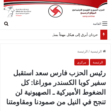
بح
القائمة
حردان أبرق إلى هيكل مهنئاً بمناسبة عيد الجيش
الرئيسية
/
الرئيسة
الرئيسة
مركزي
رئيس الحزب فارس سعد استقبل
سفير كوبا الكسندر موراغا: كل
الضغوط الأميركية ـ الصهيونية لن
تنجح في النيل من صمودنا ومقاومتنا