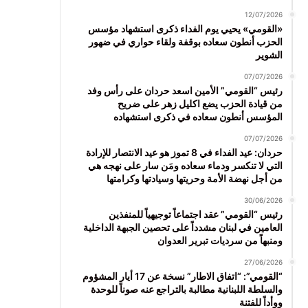
12/07/2026
«القومي» يحيي يوم الفداء ذكرى استشهاد مؤسس
الحزب أنطون سعاده بوقفة ولقاء حواري في ضهور
الشوير
07/07/2026
رئيس “القومي” الأمين اسعد حردان على رأس وفد
من قيادة الحزب يضع اكليل زهر على ضريح
المؤسس أنطون سعاده في ذكرى استشهاده
07/07/2026
حردان: عيد الفداء في 8 تموز هو عيد الانتصار للإرادة
التي لا تنكسر ودماء سعاده ومَن سار على نهجه هي
من أجل نهضة الأمة وحريتها وسيادتها وكرامتها
30/06/2026
رئيس “القومي” عقد اجتماعاً توجيهياً للمنفذين
العامين في لبنان مشدداً على تحصين الجبهة الداخلية
ومنبهاً من سرديات تبرير العدوان
27/06/2026
“القومي”: “اتفاق الاطار” نسخة عن 17 أيار المشؤوم
والسلطة اللبنانية مطالبة بالتراجع عنه صوناً للوحدة
ووأداً للفتنة