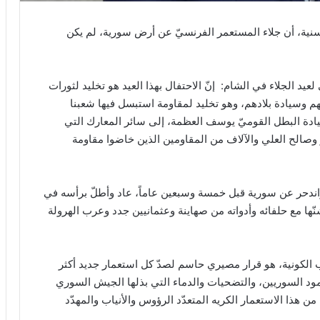
نية، أن جلاء المستعمر الفرنسيّ عن أرض سورية، لم يكن
يد الجلاء في الشام: إنّ الاحتفال بهذا العيد هو تخليد لثورات
هم وسيادة بلادهم، وهو تخليد لمقاومة استبسل فيها شعبنا
يادة البطل القوميّ يوسف العظمة، إلى سائر المعارك التي
 وصالح العلي والآلاف من المقاومين الذين خاضوا مقاومة
 واندحر عن سورية قبل خمسة وسبعين عاماً، عاد وأطلّ برأسه في
ية، شنّها مع حلفائه وأدواته من صهاينة وعثمانيين جدد وعرب الهرولة
ب الكونية، هو قرار مصيري حاسم لصدّ كل استعمار جديد أكثر
مود السوريين، والتضحيات والدماء التي بذلها الجيش السوري
هذا الاستعمار الكريه المتعدّد الرؤوس والأنياب والمهدّد