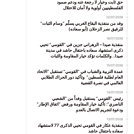
حق ثابت وخيار لا رجعة عنه ودعم صمود
الفلسطينيين أولوية ولا أمان للاحتلال
22/07/2026
وفد من منفذية البقاع الغربي يسلّم “وسام الثبات”
للرفيق نصر الزحلان (أبو سعاده)
18/07/2026
منفذية صيدا – الزهراني جزين في “القومي” تحيي
ذكرى استشهاد سعاده باحتفال حاشد في مدينة
صيدا.. والكلمات تؤكد خيار المقاومة والثبات
15/07/2026
عمدة التربية والشباب في “القومي” تستقبل “الاتحاد
العام لطلبة فلسطين” وتأكيد دور الحراك الطلابي
العالمي في نصرة القضية
14/07/2026
رئيس “القومي” يستقبل وفداً من “الشعبي
الناصري”: تأكيد خيار المقاومة ورفض “اتفاق الإطار”
ودعوة لتجريم الاتصال بالعدو
13/07/2026
منفذية عكار في القومي تحيي الذكرى 77 لاستشهاد
سعاده باحتفال حاشد