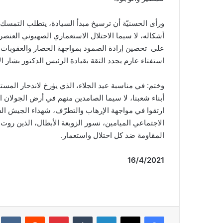
ورأى الحسنيّة أن ترسيخ مبدأ السيادة، يتطلب التمسك 
أشكاله، لا سيما الاحتلال الاستعماري الصهيوني العنصري
على تحصين إرادة الصمود بمواجهة الحصار والعقوبات ال
استفتاء عارم يجدد الثقة بقيادة الرئيس الدكتور بشار 
وختم: في مناسبة عيد الجلاء، الذي يؤرخ لاندحار الم
أبناء شعبنا، لا سيما الصامدين منهم في أرض الجولان 
ارتقوا في مواجهة الإرهاب والتطرّف، شهداء الجيش ا
الاجتماعي الميامين، نسور الزوبعة الأبطال، الذين روت 
المقاومة ضد كل احتلال واستعمار.
16/4/2021 عمدة الإعلام
فيسبوك
‫X
لينكدإن
‏Tumblr
بينتيريست
‏Reddit
‏te