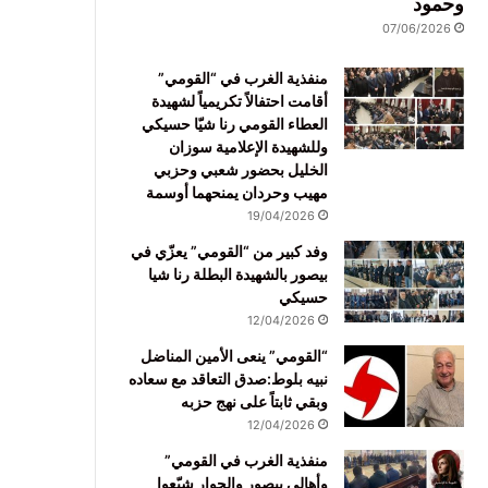
وحمود
07/06/2026
منفذية الغرب في “القومي”
أقامت احتفالاً تكريمياً لشهيدة
العطاء القومي رنا شيّا حسيكي
وللشهيدة الإعلامية سوزان
الخليل بحضور شعبي وحزبي
مهيب وحردان يمنحهما أوسمة
19/04/2026
وفد كبير من “القومي” يعزّي في
بيصور بالشهيدة البطلة رنا شيا
حسيكي
12/04/2026
“القومي” ينعى الأمين المناضل
نبيه بلوط:صدق التعاقد مع سعاده
وبقي ثابتاً على نهج حزبه
12/04/2026
منفذية الغرب في القومي”
وأهالي بيصور والجوار شيّعوا