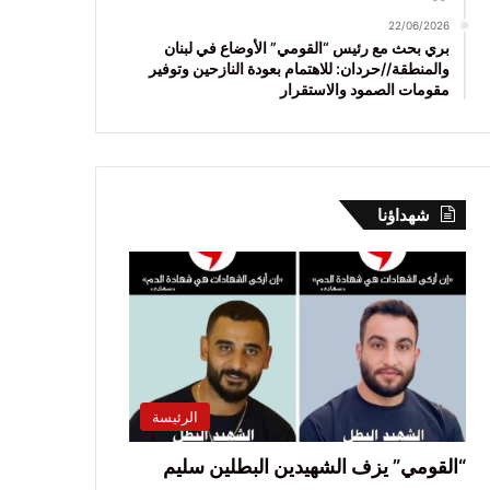
22/06/2026
بري بحث مع رئيس “القومي” الأوضاع في لبنان
والمنطقة//حردان: للاهتمام بعودة النازحين وتوفير
مقومات الصمود والاستقرار
شهداؤنا
الرئيسة
“القومي” يزف الشهيدين البطلين سليم