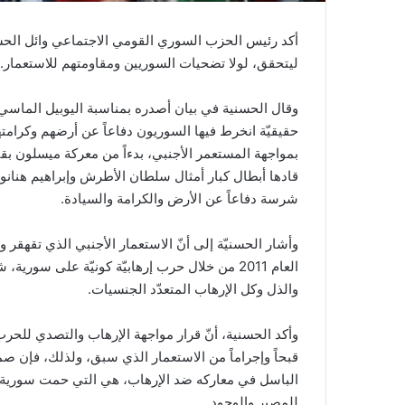
أكد رئيس الحزب السوري القومي الاجتماعي وائل الحس
ليتحقق، لولا تضحيات السوريين ومقاومتهم للاستعمار.
وقال الحسنية في بيان أصدره بمناسبة اليوبيل الماسي لع
حقيقيّة انخرط فيها السوريون دفاعاً عن أرضهم وكرامت
بمواجهة المستعمر الأجنبي، بدءاً من معركة ميسلون بق
قادها أبطال كبار أمثال سلطان الأطرش وإبراهيم هنانو
شرسة دفاعاً عن الأرض والكرامة والسيادة.
وأشار الحسنيّة إلى أنّ الاستعمار الأجنبي الذي تقهقر
العام 2011 من خلال حرب إرهابيّة كونيّة على سور
والذل وكل الإرهاب المتعدّد الجنسيات.
وأكد الحسنية، أنّ قرار مواجهة الإرهاب والتصدي للحر
قبحاً وإجراماً من الاستعمار الذي سبق، ولذلك، فإن ص
الباسل في معاركه ضد الإرهاب، هي التي حمت سورية من 
للمصير والوجود.