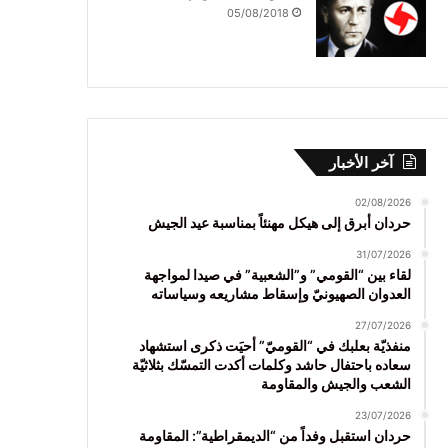
05/08/2018
آخر الأخبار
02/08/2026
حردان أبرق إلى هيكل مهنئاً بمناسبة عيد الجيش
31/07/2026
لقاء بين “القومي” و”الشعبية” في صيدا لمواجهة
العدوان الصهيونيّ وإسقاط مشاريعه وسياساته
27/07/2026
منفذيّة بعلبك في “القوميّ” أحيَت ذكرى استشهاد
سعاده باحتفال حاشد وكلمات أكدت التمسّك بثلاثيّة
الشعب والجيش والمقاومة
23/07/2026
حردان استقبل وفداً من “الديمقراطية”: المقاومة