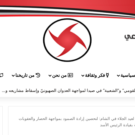
ياسية
فكر وثقافة
من نحن
من تاريخنا
لقاء بين “القومي” و”الشعبية” في صيدا لمواجهة العدوان الصهيونيّ وإسقاط مشاريعه وسياساته
عيد الجلاء في الشام: لتحصين إرادة الصمود بمواجهة الحصار والعقوبات
 بقيادة الرئيس الأسد