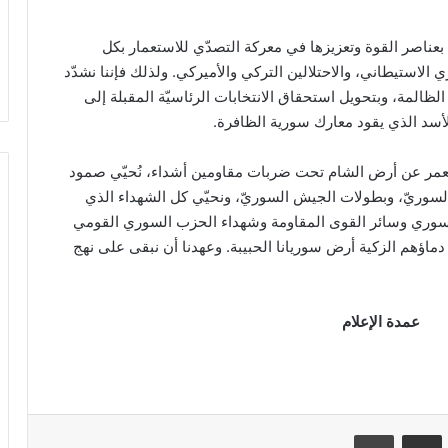
بعناصر القوة وتعزيزها في معركة التصدّي للاستعمار بكل
 الاستيطاني، والاحتلالين التركي والأميركي. ولذلك فإننا نشدّد
ظالمة، وبتحويل استحقاق الانتخابات الرئاسيّة المقبلة إلى
الأسد الذي يقود معارك سورية الظافرة.
ستعمر عن أرض الشام تحت ضربات مقاومين أشداء، نُحيّي صمود
السوريّ، وبطولات الجيش السوريّ، ونحيّي كل الشهداء الذي
لسوري وسائر القوى المقاومة وشهداء الحزب السوري القومي
دماؤهم الزكية أرض سوريانا الحبيبة. وعهدنا أن نبقى على نهج
VKontak
مشاركة عبر البريد
طباعة