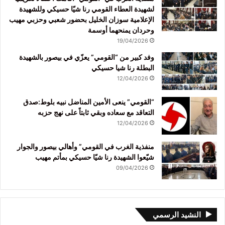
لشهيدة العطاء القومي رنا شيّا حسيكي وللشهيدة
الإعلامية سوزان الخليل بحضور شعبي وحزبي مهيب
وحردان يمنحهما أوسمة
19/04/2026
وفد كبير من “القومي” يعزّي في بيصور بالشهيدة
البطلة رنا شيا حسيكي
12/04/2026
“القومي” ينعى الأمين المناضل نبيه بلوط:صدق
التعاقد مع سعاده وبقي ثابتاً على نهج حزبه
12/04/2026
منفذية الغرب في القومي” وأهالي بيصور والجوار
شيّعوا الشهيدة رنا شيّا حسيكي بمأتم مهيب
09/04/2026
النشيد الرسمي