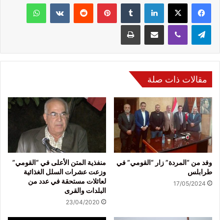
فيسبوك
‫X
لينكدإن
‏Tumblr
بينتيريست
‏Reddit
‏VKontakte
واتساب
تيلقرام
ڤايبر
مشاركة عبر البريد
طباعة
مقالات ذات صلة
وفد من “المردة” زار “القومي” في
منفذية المتن الأعلى في “القومي”
طرابلس
وزعت عشرات السلل الغذائية
لعائلات مستحقة في عدد من
17/05/2024
البلدات والقرى
23/04/2020