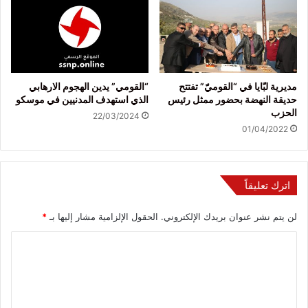
مديرية لبّايا في “القوميّ” تفتتح
“القومي” يدين الهجوم الارهابي
حديقة النهضة بحضور ممثل رئيس
الذي استهدف المدنيين في موسكو
الحزب
22/03/2024
01/04/2022
اترك تعليقاً
لن يتم نشر عنوان بريدك الإلكتروني.
الحقول الإلزامية مشار إليها بـ
*
ا
ل
ت
ع