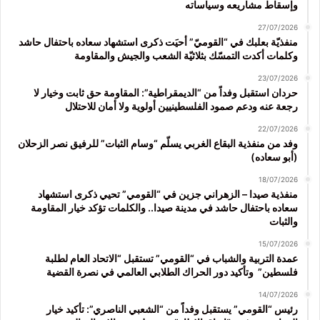
وإسقاط مشاريعه وسياساته
27/07/2026
منفذيّة بعلبك في “القوميّ” أحيَت ذكرى استشهاد سعاده باحتفال حاشد
وكلمات أكدت التمسّك بثلاثيّة الشعب والجيش والمقاومة
23/07/2026
حردان استقبل وفداً من “الديمقراطية”: المقاومة حق ثابت وخيار لا
رجعة عنه ودعم صمود الفلسطينيين أولوية ولا أمان للاحتلال
22/07/2026
وفد من منفذية البقاع الغربي يسلّم “وسام الثبات” للرفيق نصر الزحلان
(أبو سعاده)
18/07/2026
منفذية صيدا – الزهراني جزين في “القومي” تحيي ذكرى استشهاد
سعاده باحتفال حاشد في مدينة صيدا.. والكلمات تؤكد خيار المقاومة
والثبات
15/07/2026
عمدة التربية والشباب في “القومي” تستقبل “الاتحاد العام لطلبة
فلسطين” وتأكيد دور الحراك الطلابي العالمي في نصرة القضية
14/07/2026
رئيس “القومي” يستقبل وفداً من “الشعبي الناصري”: تأكيد خيار