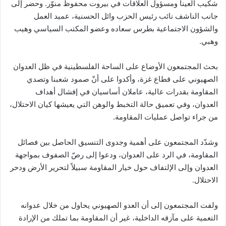
شكيب العينا ومسؤول العلاقات في بيروت محفوظ منوّر. وحضر إلى
جانب الناشف نائب رئيس الحزب وائل الحسنية، عميد العمل
والشؤون الاجتماعية بطرس سعاده وعضو المكتب السياسي وهيب
وهبي.
بحث المجتمعون الأوضاع على الساحة الفلسطينية في ظل العدوان
الصهيوني على قطاع غزة، وأكدوا على أنّ صمود شعبنا وتصدي
المقاومة بقدرات عالية، عاملان أساسيان في إفشال أهداف
العدوان، وفي تعميق حالة التخبط والوهن التي يعيشها كيان الاحتلال،
من جراء تواصل عمليات المقاومة.
وشدّد المجتمعون على أهمية وجدوى التنسيق الحاصل بين فصائل
المقاومة، في الرد على العدوان، ودعوا إلى رصّ الصفوف بمواجهة
العدوان وإلى الإلتفاف حول خيار المقاومة سبيلاً لتحرير الأرض ودحر
الاحتلال.
ولفت المجتمعون إلى أن العدو الصهيوني يحاول من خلال عدوانه
التعمية على مآزقه الداخلية، غير أن المقاومة بما تملك من الإرادة