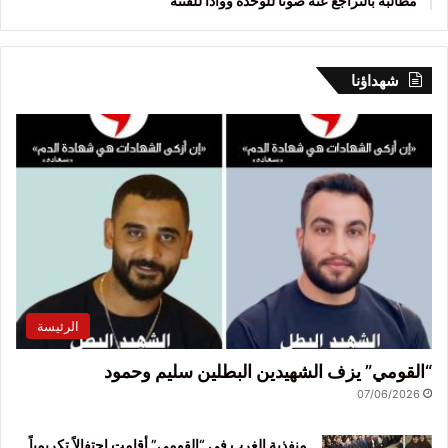
مطالبة بالتراجع عنه صوناً للوحدة ووأداً للفتنة
شهداؤنا
الرئيسة
“القومي” يزف الشهيدين البطلين سليم وحمود
07/06/2026
منفذية الغرب في “القومي” أقامت احتفالاً تكريمياً