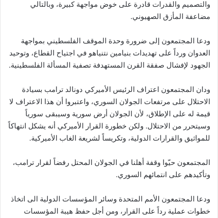
والتصميم والقدرات قادرة على خوض مواجهة كبيرة، وبالتالي
مضاعفة المأزق الصهيوني.
ودعا المجتمعون إلى ضرورة وحدة الموقف الفلسطيني بمواجهة
العدوان ورداً على تهديدات بنيامين نتنياهو في اجتياح القطاع، وتوحيد
الجهود لإفشال صفقة القرن المستهدفة تصفية المسألة الفلسطينية.
ودان المجتمعون اعتراف الرئيس الأميركي دونالد ترامب بسيادة
الاحتلال على مرتفعات الجولان السوري، واعتبروا أن هذا الاعتراف لا
قيمة له على الإطلاق، لأن الجولان أرض سورية وسيبقى سورياً
وسيتحرر من الاحتلال. ولكن خطورة القرار الأميركي أنه يشكل انتهاكاً
للمواثيق والقرارات الدولية، وتكريساً لشريعة الغاب الأميركية.
المجتمعون حيّوا وقفة أهلنا في الجولان المحتل رفضاً لقرار ترامب،
وتأكيدهم على انتمائهم السوري.
ودعا المجتمعون الأمم المتحدة وسائر المؤسسات الدولية الى اتخاذ
خطوات عملية رداً على القرار، ومن أجل حفظ هيبة المؤسسات