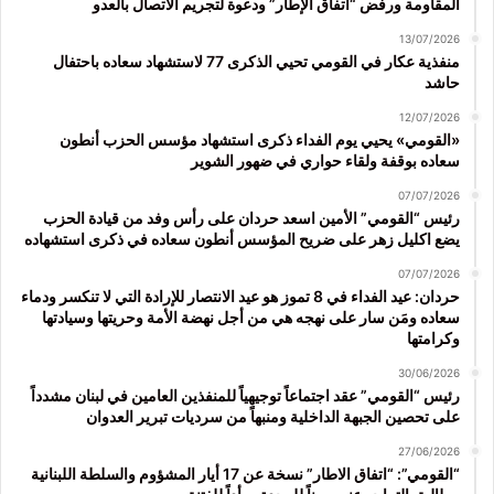
المقاومة ورفض “اتفاق الإطار” ودعوة لتجريم الاتصال بالعدو
13/07/2026
منفذية عكار في القومي تحيي الذكرى 77 لاستشهاد سعاده باحتفال
حاشد
12/07/2026
«القومي» يحيي يوم الفداء ذكرى استشهاد مؤسس الحزب أنطون
سعاده بوقفة ولقاء حواري في ضهور الشوير
07/07/2026
رئيس “القومي” الأمين اسعد حردان على رأس وفد من قيادة الحزب
يضع اكليل زهر على ضريح المؤسس أنطون سعاده في ذكرى استشهاده
07/07/2026
حردان: عيد الفداء في 8 تموز هو عيد الانتصار للإرادة التي لا تنكسر ودماء
سعاده ومَن سار على نهجه هي من أجل نهضة الأمة وحريتها وسيادتها
وكرامتها
30/06/2026
رئيس “القومي” عقد اجتماعاً توجيهياً للمنفذين العامين في لبنان مشدداً
على تحصين الجبهة الداخلية ومنبهاً من سرديات تبرير العدوان
27/06/2026
“القومي”: “اتفاق الاطار” نسخة عن 17 أيار المشؤوم والسلطة اللبنانية