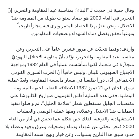
وقال حمية في حديث لـ “البناء”: بمناسبة عيد المقاومة والتحرير، إنّ
التحرير في العام 2000 هو حصاد سنوات طويلة من المقاومة ضدّ
الاحتلال، ونحن نعتزّ بهذا الحصاد المثمر ونرى فيه إنجازاً تاريخياً
ونوعياً تحقق بفضل دماء الشهداء وتضحيات المقاومين.
وأردف: وفيما نتحدّث عن مرور عشرين عاماً على التحرير، وعن
مناسبة عيد المقاومة والتحرير، نؤكد بأنّ مقاومة الاحتلال اليهوديّ
متجذّرة في شعبنا، لكنها تمأسَست عملياً في العام 1982 بمواجهة
الاجتياح الصهيوني للبنان. وليس خافياً أنّ الحزب السوري القومي
الاجتماعي أدّى دوراً طليعياً في مسار مأسسة المقاومة، وتُعدّ عملية
سوق الخان في 21 تموز 1982 الانطلاقة الفعلية لجبهة المقاومة
الوطنية. ففي هذه العملية أطلق القوميون صواريخ الكاتيوشا على
مغتصبات الجليل مسقطين شعار “سلامة الجليل”، ثم واصلوا تنفيذ
العمليات ضدّ الاحتلال وعملائه، ومنها عملية الويمبي والعمليات
الاستشهادية والنوعية. لذلك حين نتكلم عما تحقق في أيار من العام
2000 فنحن نحكي عن شهداء ودماء وتضحيات وعرق وجهد وعطاء بلا
حدود سبق هذا التاريخ بسنوات، وعن خيار ونهج اسمه المقاومة