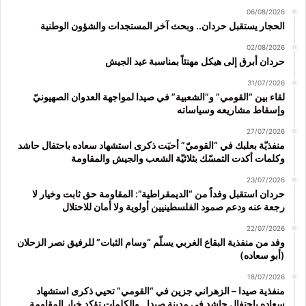
06/08/2026
الحجار يستقبل حردان.. وبحث آخر المستجدات والشؤون الوطنية
02/08/2026
حردان أبرق إلى هيكل مهنئاً بمناسبة عيد الجيش
31/07/2026
لقاء بين “القومي” و”الشعبية” في صيدا لمواجهة العدوان الصهيونيّ
وإسقاط مشاريعه وسياساته
27/07/2026
منفذيّة بعلبك في “القوميّ” أحيَت ذكرى استشهاد سعاده باحتفال حاشد
وكلمات أكدت التمسّك بثلاثيّة الشعب والجيش والمقاومة
23/07/2026
حردان استقبل وفداً من “الديمقراطية”: المقاومة حق ثابت وخيار لا
رجعة عنه ودعم صمود الفلسطينيين أولوية ولا أمان للاحتلال
22/07/2026
وفد من منفذية البقاع الغربي يسلّم “وسام الثبات” للرفيق نصر الزحلان
(أبو سعاده)
18/07/2026
منفذية صيدا – الزهراني جزين في “القومي” تحيي ذكرى استشهاد
سعاده باحتفال حاشد في مدينة صيدا.. والكلمات تؤكد خيار المقاومة