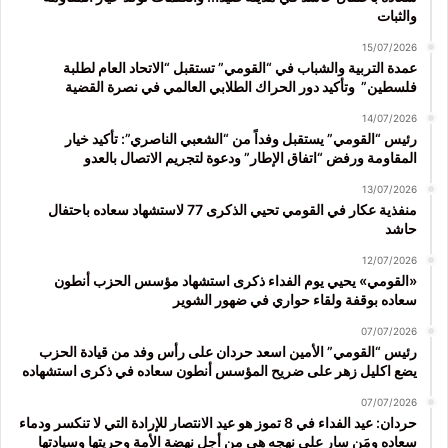
والثبات
15/07/2026
عمدة التربية والشباب في “القومي” تستقبل “الاتحاد العام لطلبة
فلسطين” وتأكيد دور الحراك الطلابي العالمي في نصرة القضية
14/07/2026
رئيس “القومي” يستقبل وفداً من “الشعبي الناصري”: تأكيد خيار
المقاومة ورفض “اتفاق الإطار” ودعوة لتجريم الاتصال بالعدو
13/07/2026
منفذية عكار في القومي تحيي الذكرى 77 لاستشهاد سعاده باحتفال
حاشد
12/07/2026
«القومي» يحيي يوم الفداء ذكرى استشهاد مؤسس الحزب أنطون
سعاده بوقفة ولقاء حواري في ضهور الشوير
07/07/2026
رئيس “القومي” الأمين اسعد حردان على رأس وفد من قيادة الحزب
يضع اكليل زهر على ضريح المؤسس أنطون سعاده في ذكرى استشهاده
07/07/2026
حردان: عيد الفداء في 8 تموز هو عيد الانتصار للإرادة التي لا تنكسر ودماء
سعاده ومَن سار على نهجه هي من أجل نهضة الأمة وحريتها وسيادتها