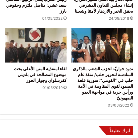
إنشاء مجلس التعاون المشرقي
سعد عشي: مناضل ملتزم وحقوقي
يحقق الخير والازدهار لأمتنا وشعبنا
بارز
01/05/2022
24/09/2018
ندوة حواريّة لحزب الشعب بالذكرى
لقاء لمنفذية المتن الأعلى بحث
السادسة لتحرير حلب/ منفذ عام
موضوع المصالحة في بلديتي
حلب في “القومي”: سورية قلعة
كفرسلوان وجوار الحوز
الصمود لقوى المقاومة في الأمة
01/05/2019
ورأس حربة في مواجهة العدو
الصهيونيّ
03/03/2022
اترك تعليقاً