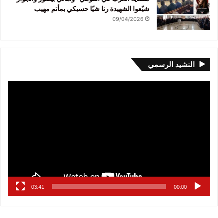
شيّعوا الشهيدة رنا شيّا حسيكي بمأتم مهيب
09/04/2026
النشيد الرسمي
مشغل
الفيديو
03:41
00:00