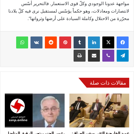
مواجهة عدونا الوجودي وكلّ قوى الاستعمار. فالتحرير أسّس
لانتصارات ومعادلات، وهو حكماً يؤسّس لمستقبل نرى فيه كلّ بلادنا
محرّرة من الاحتلال وكاملة السيادة على أرضها وثرواتها”.
فيسبوك
‫X
لينكدإن
‏Tumblr
بينتيريست
‏Reddit
‏VKontakte
واتساب
تيلقرام
ڤايبر
مشاركة عبر البريد
طباعة
مقالات ذات صلة
عميد الخارجية التقى سفير العراق:
رئيس الحزب ينعى الرفيق المناضل