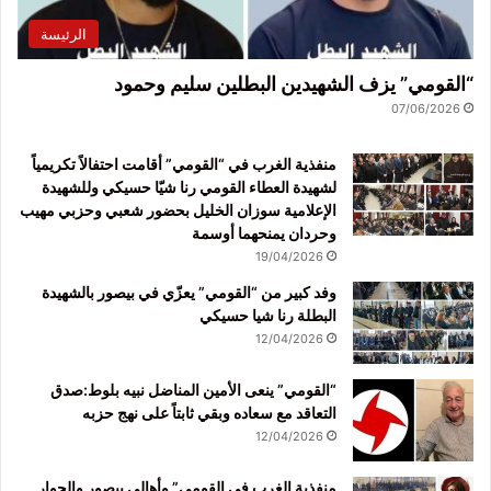
الرئيسة
“القومي” يزف الشهيدين البطلين سليم وحمود
07/06/2026
منفذية الغرب في “القومي” أقامت احتفالاً تكريمياً
لشهيدة العطاء القومي رنا شيّا حسيكي وللشهيدة
الإعلامية سوزان الخليل بحضور شعبي وحزبي مهيب
وحردان يمنحهما أوسمة
19/04/2026
وفد كبير من “القومي” يعزّي في بيصور بالشهيدة
البطلة رنا شيا حسيكي
12/04/2026
“القومي” ينعى الأمين المناضل نبيه بلوط:صدق
التعاقد مع سعاده وبقي ثابتاً على نهج حزبه
12/04/2026
منفذية الغرب في القومي” وأهالي بيصور والجوار