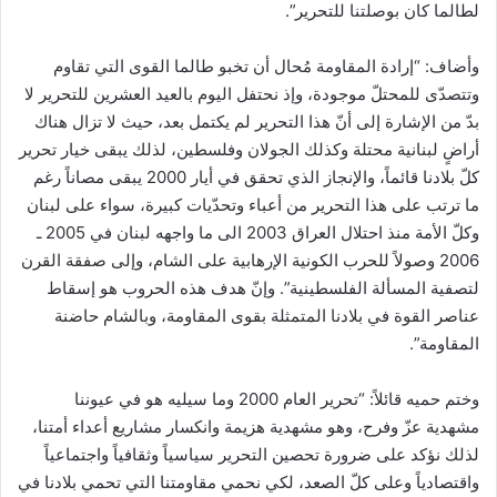
لطالما كان بوصلتنا للتحرير”.
وأضاف: “إرادة المقاومة مُحال أن تخبو طالما القوى التي تقاوم
وتتصدّى للمحتلّ موجودة، وإذ نحتفل اليوم بالعيد العشرين للتحرير لا
بدّ من الإشارة إلى أنّ هذا التحرير لم يكتمل بعد، حيث لا تزال هناك
أراضٍ لبنانية محتلة وكذلك الجولان وفلسطين، لذلك يبقى خيار تحرير
كلّ بلادنا قائماً، والإنجاز الذي تحقق في أيار 2000 يبقى مصاناً رغم
ما ترتب على هذا التحرير من أعباء وتحدّيات كبيرة، سواء على لبنان
وكلّ الأمة منذ احتلال العراق 2003 الى ما واجهه لبنان في 2005 ـ
2006 وصولاً للحرب الكونية الإرهابية على الشام، وإلى صفقة القرن
لتصفية المسألة الفلسطينية”. وإنّ هدف هذه الحروب هو إسقاط
عناصر القوة في بلادنا المتمثلة بقوى المقاومة، وبالشام حاضنة
المقاومة”.
وختم حميه قائلاً: “تحرير العام 2000 وما سيليه هو في عيوننا
مشهدية عزّ وفرح، وهو مشهدية هزيمة وانكسار مشاريع أعداء أمتنا،
لذلك نؤكد على ضرورة تحصين التحرير سياسياً وثقافياً واجتماعياً
واقتصادياً وعلى كلّ الصعد، لكي نحمي مقاومتنا التي تحمي بلادنا في