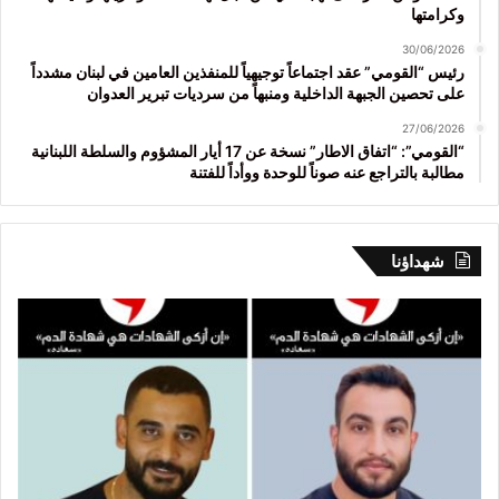
وكرامتها
30/06/2026
رئيس “القومي” عقد اجتماعاً توجيهياً للمنفذين العامين في لبنان مشدداً
على تحصين الجبهة الداخلية ومنبهاً من سرديات تبرير العدوان
27/06/2026
“القومي”: “اتفاق الاطار” نسخة عن 17 أيار المشؤوم والسلطة اللبنانية
مطالبة بالتراجع عنه صوناً للوحدة ووأداً للفتنة
شهداؤنا