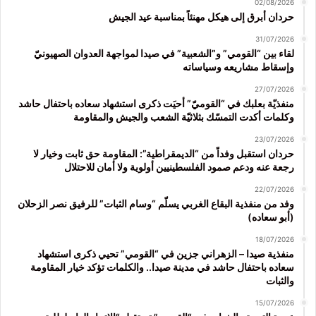
02/08/2026
حردان أبرق إلى هيكل مهنئاً بمناسبة عيد الجيش
31/07/2026
لقاء بين “القومي” و”الشعبية” في صيدا لمواجهة العدوان الصهيونيّ
وإسقاط مشاريعه وسياساته
27/07/2026
منفذيّة بعلبك في “القوميّ” أحيَت ذكرى استشهاد سعاده باحتفال حاشد
وكلمات أكدت التمسّك بثلاثيّة الشعب والجيش والمقاومة
23/07/2026
حردان استقبل وفداً من “الديمقراطية”: المقاومة حق ثابت وخيار لا
رجعة عنه ودعم صمود الفلسطينيين أولوية ولا أمان للاحتلال
22/07/2026
وفد من منفذية البقاع الغربي يسلّم “وسام الثبات” للرفيق نصر الزحلان
(أبو سعاده)
18/07/2026
منفذية صيدا – الزهراني جزين في “القومي” تحيي ذكرى استشهاد
سعاده باحتفال حاشد في مدينة صيدا.. والكلمات تؤكد خيار المقاومة
والثبات
15/07/2026