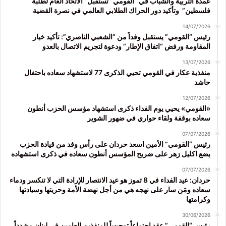
عمدة التربية والشباب في “القومي” تستقبل “الاتحاد العام لطلبة
فلسطين” وتأكيد دور الحراك الطلابي العالمي في نصرة القضية
14/07/2026
رئيس “القومي” يستقبل وفداً من “الشعبي الناصري”: تأكيد خيار
المقاومة ورفض “اتفاق الإطار” ودعوة لتجريم الاتصال بالعدو
13/07/2026
منفذية عكار في القومي تحيي الذكرى 77 لاستشهاد سعاده باحتفال
حاشد
12/07/2026
«القومي» يحيي يوم الفداء ذكرى استشهاد مؤسس الحزب أنطون
سعاده بوقفة ولقاء حواري في ضهور الشوير
07/07/2026
رئيس “القومي” الأمين اسعد حردان على رأس وفد من قيادة الحزب
يضع اكليل زهر على ضريح المؤسس أنطون سعاده في ذكرى استشهاده
07/07/2026
حردان: عيد الفداء في 8 تموز هو عيد الانتصار للإرادة التي لا تنكسر ودماء
سعاده ومَن سار على نهجه هي من أجل نهضة الأمة وحريتها وسيادتها
وكرامتها
30/06/2026
رئيس “القومي” عقد اجتماعاً توجيهياً للمنفذين العامين في لبنان مشدداً