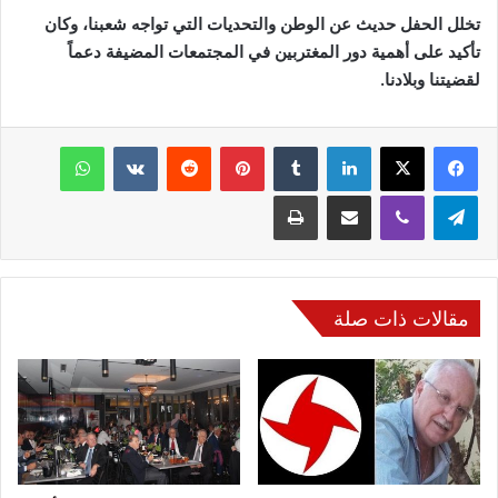
تخلل الحفل حديث عن الوطن والتحديات التي تواجه شعبنا، وكان
تأكيد على أهمية دور المغتربين في المجتمعات المضيفة دعماً
لقضيتنا وبلادنا.
فيسبوك
‫X
لينكدإن
‏Tumblr
بينتيريست
‏Reddit
‏VKontakte
واتساب
تيلقرام
ڤايبر
مشاركة عبر البريد
طباعة
مقالات ذات صلة