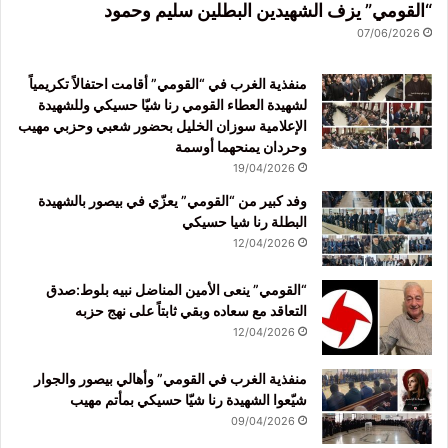
“القومي” يزف الشهيدين البطلين سليم وحمود
07/06/2026
منفذية الغرب في “القومي” أقامت احتفالاً تكريمياً
لشهيدة العطاء القومي رنا شيّا حسيكي وللشهيدة
الإعلامية سوزان الخليل بحضور شعبي وحزبي مهيب
وحردان يمنحهما أوسمة
19/04/2026
وفد كبير من “القومي” يعزّي في بيصور بالشهيدة
البطلة رنا شيا حسيكي
12/04/2026
“القومي” ينعى الأمين المناضل نبيه بلوط:صدق
التعاقد مع سعاده وبقي ثابتاً على نهج حزبه
12/04/2026
منفذية الغرب في القومي” وأهالي بيصور والجوار
شيّعوا الشهيدة رنا شيّا حسيكي بمأتم مهيب
09/04/2026