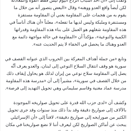
ولفت إلى «أن أحد أسباب الردع اليوم ليس فقط القوة والمعادلة
لكن أيضاً واقع العدو ووهنه» وقال «البعض يتصور أنه من خلال ما
يقوم به من هجمات على المقاومة يعني أن المقاومة مستفزة
ومستنفرة وملبكة وليس لديها ما تفعله»، معلناً «أن هناك أناساً في
هذه المقاومة شغلهم هو العمل على بناء هذه المقاومة وقدراتها
الكمية والنوعية»، مؤكداً أن «المقاومة في حالة مواجهة دائمة مع
العدو وهناك ما يحصل في الخفاء لا يتم الحديث عنه».
وتابع «من جملة أهداف المعركة بين الحروب الذي عنوانه القصف في
سورية هو وقف انتقال السلاح النوعي إلى لبنان، والعدو يعرف أنَّه
يصل إلى المقاومة سلاح نوعي من إيران لذلك هو يحاول إيقاف ذلك
من خلال القصف في سورية»، مشيراً إلى أن «مدرسة هذه المقاومة
مدرسة عماد مغنية وقاسم سليماني وهي تحويل التهديد إلى فرصة».
وكشف أن «لدى حزب الله قدرة على تحويل صواريخه الموجودة
بالآلاف إلى صواريخ دقيقة وقد بدأ ذلك منذ سنوات وقد جرى تحويل
الكثير من صورايخه إلى صواريخ دقيقة»، لافتاً إلى «أن الإسرائيلي
يبحث عن أماكن الصواريخ لكن ليعرف أننا لا نضع صواريخنا في مكان