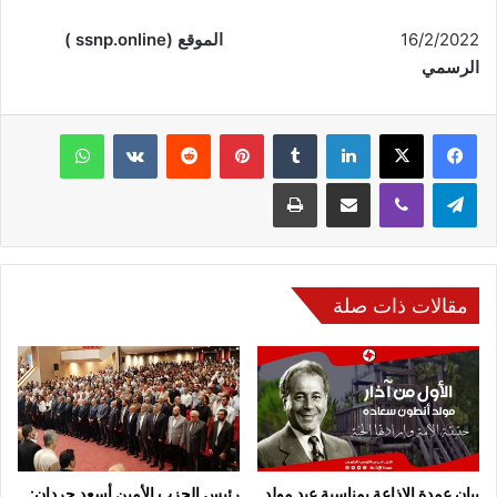
16/2/2022
الموقع
(ssnp.online )
الرسمي
فيسبوك
‫X
لينكدإن
‏Tumblr
بينتيريست
‏Reddit
‏VKontakte
واتساب
تيلقرام
ڤايبر
مشاركة عبر البريد
طباعة
مقالات ذات صلة
بيان عمدة الإذاعة بمناسبة عيد مولد
رئيس الحزب الأمين أسعد حردان: