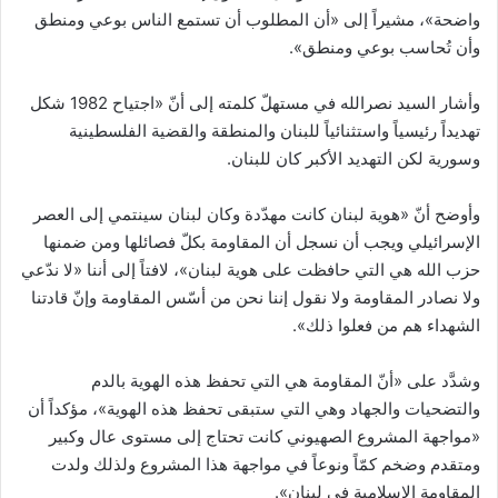
واضحة»، مشيراً إلى «أن المطلوب أن تستمع الناس بوعي ومنطق
وأن تُحاسب بوعي ومنطق».
وأشار السيد نصرالله في مستهلّ كلمته إلى أنّ «اجتياح 1982 شكل
تهديداً رئيسياً واستثنائياً للبنان والمنطقة والقضية الفلسطينية
وسورية لكن التهديد الأكبر كان للبنان.
وأوضح أنّ «هوية لبنان كانت مهدّدة وكان لبنان سينتمي إلى العصر
الإسرائيلي ويجب أن نسجل أن المقاومة بكلّ فصائلها ومن ضمنها
حزب الله هي التي حافظت على هوية لبنان»، لافتاً إلى أننا «لا ندّعي
ولا نصادر المقاومة ولا نقول إننا نحن من أسّس المقاومة وإنّ قادتنا
الشهداء هم من فعلوا ذلك».
وشدَّد على «أنّ المقاومة هي التي تحفظ هذه الهوية بالدم
والتضحيات والجهاد وهي التي ستبقى تحفظ هذه الهوية»، مؤكداً أن
«مواجهة المشروع الصهيوني كانت تحتاج إلى مستوى عال وكبير
ومتقدم وضخم كمّاً ونوعاً في مواجهة هذا المشروع ولذلك ولدت
المقاومة الإسلامية في لبنان».