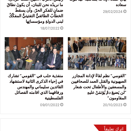
سعاده
ما نريدُه نحن للبنان، أن يكونَ نطاقَ
ضمانٍ للفكرِ الحرّ، وأن يسقطَ
29/02/2024
الخطابُ الطائفيُّ التفتيتيُّ المفكّكُ
لبنى الدولةِ ومؤسساتِها
18/07/2022
“القومي” نظم لقاءً لإدانة المجازر
منفذية حلب في “القومي” تشارك
الصهيونية والقتل العمد للصحافيين
في إحياء الذكرى الثانية لاستشهاد
والمسعفين والأطفال تحت شعار
القائدين سليماني والمهندس
“لن يَضيعَ دمٌ يُؤتمَنُ عليهِ
ورفاقهما الذي اقامته الفصائل
المقاومون”
الفلسطينية
09/01/2022
20/10/2023
اترك تعليقاً