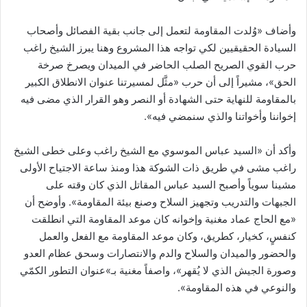
وأضاف «وُلدت المقاومة لتعمل إلى جانب بقية الفصائل وأصحاب
السيادة الحقيقيين لكي تواجه هذا المشروع وهنا يبرز الشيخ راغب
حرب القوي الصريح الصلب الحاضر في الميدان ويصرخ صرخة
الحق»، مشيراً إلى أن حرب «مثَّل لمسيرتنا عنوان الانطلاق الكبير
بالمقاومة للنهاية حتى الشهادة أو النصر وهو القرار الذي مضى فيه
إخواننا وأخواتنا والذي سنمضي فيه».
وأكد أن «السيد عباس الموسوي مع الشيخ راغب وعلى خطى الشيخ
راغب مشى في طريق ذات الشوكة هذا ومنذ ساعة الاجتياح الأولى
مشينا سوياً وأصبح السيد عباس المقاتل الذي كان وقته على
الجبهات والتدريب وتجهيز السلاح وصنع بيئة المقاومة». وأوضح أن
«مع الحاج عماد مغنية وإخوانه كان موعد المقاومة التي انطلقت
كنفسٍ، كخيار، كطريق، وكان موعد المقاومة مع الفعل والعمل
والحضور والميدان والسلاح والدم والانتصارات وسحق عظام العدو
وصورة الجيش الذي لا يُقهر»، واصفاً مغنية بـ»عنوان التطور الكمّي
والنوعي في هذه المقاومة».