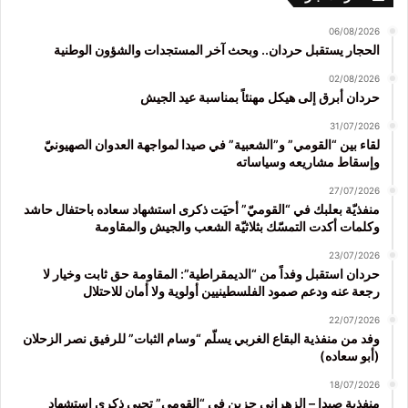
06/08/2026
الحجار يستقبل حردان.. وبحث آخر المستجدات والشؤون الوطنية
02/08/2026
حردان أبرق إلى هيكل مهنئاً بمناسبة عيد الجيش
31/07/2026
لقاء بين “القومي” و”الشعبية” في صيدا لمواجهة العدوان الصهيونيّ
وإسقاط مشاريعه وسياساته
27/07/2026
منفذيّة بعلبك في “القوميّ” أحيَت ذكرى استشهاد سعاده باحتفال حاشد
وكلمات أكدت التمسّك بثلاثيّة الشعب والجيش والمقاومة
23/07/2026
حردان استقبل وفداً من “الديمقراطية”: المقاومة حق ثابت وخيار لا
رجعة عنه ودعم صمود الفلسطينيين أولوية ولا أمان للاحتلال
22/07/2026
وفد من منفذية البقاع الغربي يسلّم “وسام الثبات” للرفيق نصر الزحلان
(أبو سعاده)
18/07/2026
منفذية صيدا – الزهراني جزين في “القومي” تحيي ذكرى استشهاد