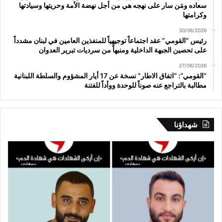
سعاده ومَن سار على نهجه هي من أجل نهضة الأمة وحريتها وسيادتها
وكرامتها
30/06/2026
رئيس “القومي” عقد اجتماعاً توجيهياً للمنفذين العامين في لبنان مشدداً
على تحصين الجبهة الداخلية ومنبهاً من سرديات تبرير العدوان
27/06/2026
“القومي”: “اتفاق الاطار” نسخة عن 17 أيار المشؤوم والسلطة اللبنانية
مطالبة بالتراجع عنه صوناً للوحدة ووأداً للفتنة
شهداؤنا