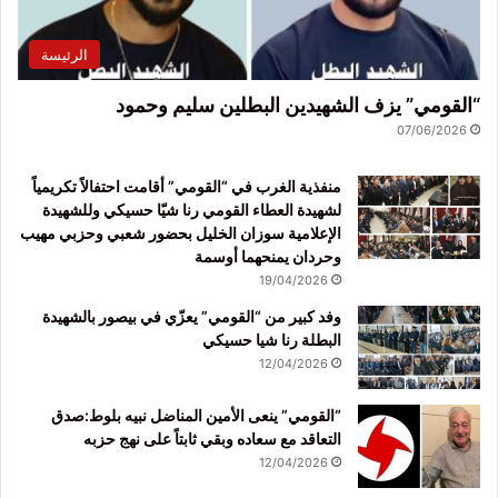
الرئيسة
“القومي” يزف الشهيدين البطلين سليم وحمود
07/06/2026
منفذية الغرب في “القومي” أقامت احتفالاً تكريمياً
لشهيدة العطاء القومي رنا شيّا حسيكي وللشهيدة
الإعلامية سوزان الخليل بحضور شعبي وحزبي مهيب
وحردان يمنحهما أوسمة
19/04/2026
وفد كبير من “القومي” يعزّي في بيصور بالشهيدة
البطلة رنا شيا حسيكي
12/04/2026
“القومي” ينعى الأمين المناضل نبيه بلوط:صدق
التعاقد مع سعاده وبقي ثابتاً على نهج حزبه
12/04/2026