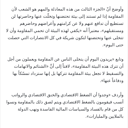
وأوضح أنّ «الجزء الثالث من هذه المعادلة والمهم هو الشعب لأن
المقاومة إذا لم تستند إلى بيئة تحتضنها وتخلّت عنها وحاصرتها لن
تستطيع أن تدافع عنهم ولا عن كرامتهم وأعراضهم وحاضرهم
ومستقبلهم»، معتبراً أنه «يكفي لهذه البيئة ان تحمي المقاومة وأن لا
تتخلى عنها وتحتضنها لتكون شريكة في كل الانتصارات التي حصلت
حتى اليوم».
وتابع «يريدون اليوم أن يتخلى الناس عن المقاومة ويعملون من أجل
أن تترك هذه البيئة المقاومة»، لافتاً إلى أنَّ «الشتائم والاتهامات
والتسقيط لا تجعل بيئة المقاومة تتركها بل إنها ستزداد تمسّكاً بها
ودفاعاً عنها».
وأردف «وجدوا أن الضغط الاقتصادي والخنق الاقتصادي والرواتب
أنسب فيقومون بالضغط الاقتصادي ويتم لصق ذلك بالمقاومة ونسوا
كل من قام بالفساد والسياسات المالية الفاسدة ونهب الدولة
بالملايين والمليارات».