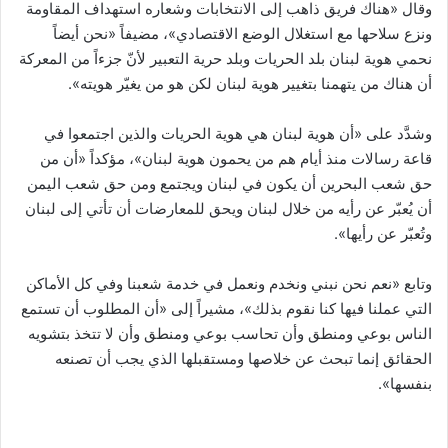
وقال «هناك فريق ذاهب إلى الانتخابات وشعاره استهداف المقاومة
ونزع سلاحها مع استغلال الوضع الاقتصادي»، مضيفاً «نحن أيضاً
نحمي هوية لبنان بلد الحريات وبلد حرية التعبير لأنّ جزءاً من المعركة
أن هناك من يتهمنا بتغيير هوية لبنان لكن هو من يغيّر هويته».
وشدَّد على «أن هوية لبنان هي هوية الحريات والذين اجتمعوا في
قاعة رسالات منذ أيام هم من يحمون هوية لبنان»، مؤكداً «أن من
حق شعب البحرين أن يكون في لبنان ويجتمع ومن حق شعب اليمن
أن يُعبّر عن رأيه من خلال لبنان ويحق للمعارضات أن تأتي إلى لبنان
وتُعبّر عن رأيها».
وتابع «نعم نحن نبني ونخدم ونعمل في خدمة شعبنا وفي كل الأماكن
التي عملنا فيها كنا نقوم بذلك»، مشيراً إلى «أن المطلوب أن تستمع
الناس بوعي ومنطق وأن تحاسب بوعي ومنطق وأن لا تتخذ بتشويه
الحقائق إنما تبحث عن خلاصها ومستقبلها الذي يجب أن تصنعه
بنفسها».