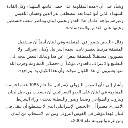
وشدَّد على أن «هذه المقاومة على خطى قادتها الشهداء وكل القادة
الشهداء الذين أتوا فيما بعد مصطفى بدر الدين وحسان اللقيس
وغيرهم تواجه أطماع هذا العدو وتحمي لبنان وتناصر شعب فلسطين
وعينها على القدس والمقدسات».
وقال «البعض يتصور في المنطقة وفي لبنان أيضاً أن مستقبل
المنطقة مرتبط بعنصر ثابت اسمه إسرائيل وكيان إسرائيل ولا
يتصورون مستقبلاً للمنطقة بمعزل عن هذا ولذلك البعض يتجه إلى
التطبيع والاعتراف بالعدو»، مؤكداً أن «فصائل المقاومة وحزب الله
منها يعتبرون أن هذا الكيان موقت وأن هذا الكيان بدأ يتراجع».
وأشار إلى «أن القوس النزولي لإسرائيل بدأ عام 1985 عندما فرضت
المقاومة في لبنان على العدو الإسرائيلي أن ينسحب من جبل لبنان
وبيروت والضواحي وصيدا وصور والنبطية ليختبئ وراء الشريط
الأمني»، معتبراً أن «الجيش الإسرائيلي الذي لا يستطيع أن يبقى في
لبنان فهذا مؤشر في القوس النزولي ومن ثم الانسحاب من لبنان
ومن غزة والهزيمة عام 2006».