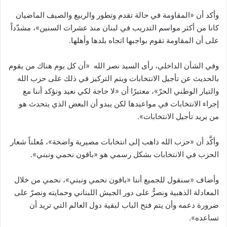
وأكد أن «المقاومة في حالة تقدم وتطور والربيع والصيف الماضيان
كانا من أكثر مواسم التدريب في لبنان منذ عشرات السنين»، مشدّداً
على أن المقاومة تقوم بواجبها اتجاه بلدها وأهلها.
وفي الشأن الداخلي، رأى السيد نصر الله «أن كل يوم هناك من يقوم
بالحديث عن تأجيل الانتخابات ويتم التركيز في ذلك على حزب الله
والتيار الوطني الحرّ»، معتبرًا أن «لا حاجة لكي نعيد ونؤكد أننا مع
إجراء الانتخابات في مواعيدها لكن يبدو أن البعض الذي يتحدث هو
من يريد تأجيل الانتخابات».
وأكَّد أن «حزب الله ذاهب إلى انتخابات مصيرية واضحة»، مُعلناً شعار
الحزب في الانتخابات بشكل رسمي هو «باقون نحمي ونبني».
وأضاف «سنقول للجميع أننا «باقون نحمي ونبني»، نحمي من خلال
المعادلة الذهبية ونصرُّ على دور الجيش اللبناني وحمايته ونصرّ على
ضرورة دعمه وأن يتم فتح الباب لبقية دول العالم التي تريد أن
تساعده».