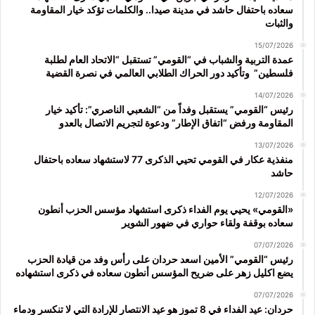
سعاده باحتفال حاشد في مدينة صيدا.. والكلمات تؤكد خيار المقاومة
والثبات
15/07/2026
عمدة التربية والشباب في “القومي” تستقبل “الاتحاد العام لطلبة
فلسطين” وتأكيد دور الحراك الطلابي العالمي في نصرة القضية
14/07/2026
رئيس “القومي” يستقبل وفداً من “الشعبي الناصري”: تأكيد خيار
المقاومة ورفض “اتفاق الإطار” ودعوة لتجريم الاتصال بالعدو
13/07/2026
منفذية عكار في القومي تحيي الذكرى 77 لاستشهاد سعاده باحتفال
حاشد
12/07/2026
«القومي» يحيي يوم الفداء ذكرى استشهاد مؤسس الحزب أنطون
سعاده بوقفة ولقاء حواري في ضهور الشوير
07/07/2026
رئيس “القومي” الأمين اسعد حردان على رأس وفد من قيادة الحزب
يضع اكليل زهر على ضريح المؤسس أنطون سعاده في ذكرى استشهاده
07/07/2026
حردان: عيد الفداء في 8 تموز هو عيد الانتصار للإرادة التي لا تنكسر ودماء