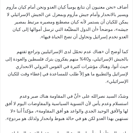
أضاف «نحن معنيون أن نتابع يومياً كيان العدو ونحن أمام كيان مأزوم
ويسير بالانحدار وأمام جيش مأزوم وبمعزل عن الجيش الإسرائيلي لا
يمكن للكيان أن يستمر لأنه كيان مصطنع ومصيره مرتبط بمصير
جيشه»، موضحاً «أن الدول المطبِّعة التي ترسل أموالها إلى كيان
العدو تخدم إسرائيل وتحاول أن تضخ الحياة فيها».
كما أوضح أن «هناك عدم تحمّل لدى الإسرائيليين وتراجع ثقتهم
بالجيش الإسرائيلي، و40% منهم يفكرون بترك فلسطين والعودة إلى
حيث أتوا، وهناك مؤشرات كثيرة في القوس النزولي الانحداري
لإسرائيل والتطبيع ما هو إلاّ طلب للمساعدة في إعطاء وقت للكيان
الإسرائيلي».
وشدّد السيد نصرالله على «أنَّ في المقاومة هناك صبر وعدم
استسلام وعدم يأس لأن التسوية السياسية والمفاوضات اليوم لا أفق
لها والأفق الوحيد الجدي والواعد هو أفق المقاومة»، مؤكداً أننا «لا
نستهين بهذا العدو لكن هو في حالة هبوط وانحدار ولذلك هو مردوع».