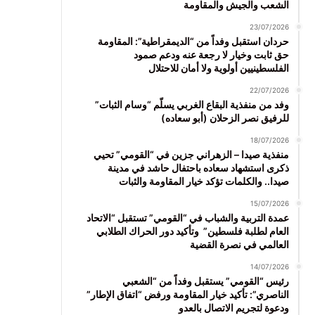
الشعب والجيش والمقاومة
23/07/2026
حردان استقبل وفداً من “الديمقراطية”: المقاومة
حق ثابت وخيار لا رجعة عنه ودعم صمود
الفلسطينيين أولوية ولا أمان للاحتلال
22/07/2026
وفد من منفذية البقاع الغربي يسلّم “وسام الثبات”
للرفيق نصر الزحلان (أبو سعاده)
18/07/2026
منفذية صيدا – الزهراني جزين في “القومي” تحيي
ذكرى استشهاد سعاده باحتفال حاشد في مدينة
صيدا.. والكلمات تؤكد خيار المقاومة والثبات
15/07/2026
عمدة التربية والشباب في “القومي” تستقبل “الاتحاد
العام لطلبة فلسطين” وتأكيد دور الحراك الطلابي
العالمي في نصرة القضية
14/07/2026
رئيس “القومي” يستقبل وفداً من “الشعبي
الناصري”: تأكيد خيار المقاومة ورفض “اتفاق الإطار”
ودعوة لتجريم الاتصال بالعدو