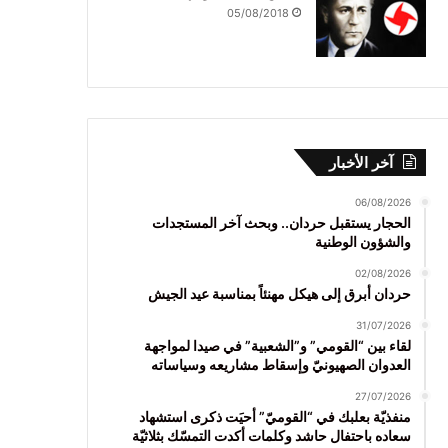
05/08/2018
آخر الأخبار
06/08/2026
الحجار يستقبل حردان.. وبحث آخر المستجدات
والشؤون الوطنية
02/08/2026
حردان أبرق إلى هيكل مهنئاً بمناسبة عيد الجيش
31/07/2026
لقاء بين “القومي” و”الشعبية” في صيدا لمواجهة
العدوان الصهيونيّ وإسقاط مشاريعه وسياساته
27/07/2026
منفذيّة بعلبك في “القوميّ” أحيَت ذكرى استشهاد
سعاده باحتفال حاشد وكلمات أكدت التمسّك بثلاثيّة