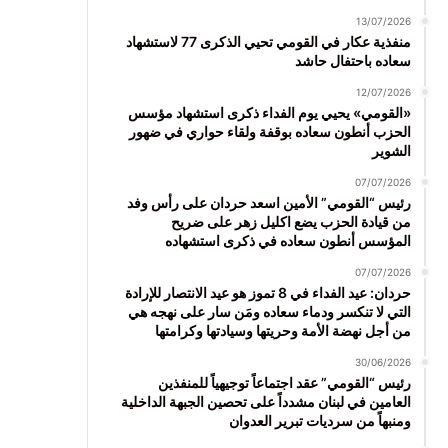
13/07/2026
منفذية عكار في القومي تحيي الذكرى 77 لاستشهاد
سعاده باحتفال حاشد
12/07/2026
«القومي» يحيي يوم الفداء ذكرى استشهاد مؤسس
الحزب أنطون سعاده بوقفة ولقاء حواري في ضهور
الشوير
07/07/2026
رئيس “القومي” الأمين اسعد حردان على رأس وفد
من قيادة الحزب يضع اكليل زهر على ضريح
المؤسس أنطون سعاده في ذكرى استشهاده
07/07/2026
حردان: عيد الفداء في 8 تموز هو عيد الانتصار للإرادة
التي لا تنكسر ودماء سعاده ومَن سار على نهجه هي
من أجل نهضة الأمة وحريتها وسيادتها وكرامتها
30/06/2026
رئيس “القومي” عقد اجتماعاً توجيهياً للمنفذين
العامين في لبنان مشدداً على تحصين الجبهة الداخلية
ومنبهاً من سرديات تبرير العدوان