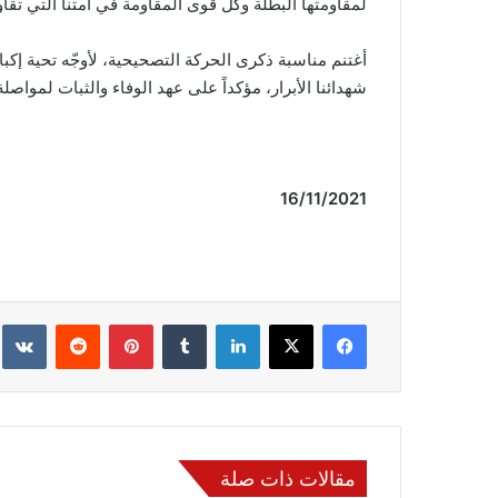
لمقاومتها البطلة وكلّ قوى المقاومة في أمتنا التي تقاو
أغتنم مناسبة ذكرى الحركة التصحيحية، لأوجّه تحية إكب
شهدائنا الأبرار، مؤكداً على عهد الوفاء والثبات لمواص
16/11/2021
فيسبوك
‫X
لينكدإن
‏Tumblr
بينتيريست
‏Reddit
‏te
مقالات ذات صلة