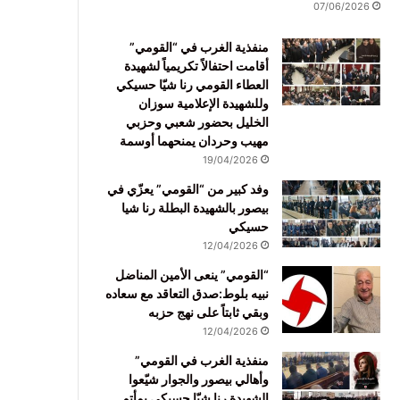
07/06/2026
منفذية الغرب في “القومي”
أقامت احتفالاً تكريمياً لشهيدة
العطاء القومي رنا شيّا حسيكي
وللشهيدة الإعلامية سوزان
الخليل بحضور شعبي وحزبي
مهيب وحردان يمنحهما أوسمة
19/04/2026
وفد كبير من “القومي” يعزّي في
بيصور بالشهيدة البطلة رنا شيا
حسيكي
12/04/2026
“القومي” ينعى الأمين المناضل
نبيه بلوط:صدق التعاقد مع سعاده
وبقي ثابتاً على نهج حزبه
12/04/2026
منفذية الغرب في القومي”
وأهالي بيصور والجوار شيّعوا
الشهيدة رنا شيّا حسيكي بمأتم