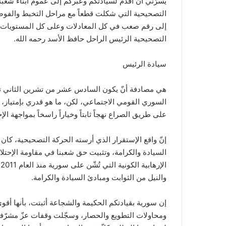
يسرّني أن أقدّم لسيادتكم وعبركم إلى عموم أبناء شعبن
التصحيحية التي شكلت قطعاً مع مراحل التخبط والفوضى،
إلى رقم صعب في كل المعادلات وعلى كل المستويات. وإن
التصحيحية الرئيس الراحل حافظ الأسد رحمه الله.
سيادة الرئيس
هي مصادفة أنّ يكون السادس عشر من تشرين الثاني تاري
السوري القومي الاجتماعي، لكن، ما هو قدري بإمتياز، 
على طريق الصراع نهجاً ثابتاً وخياراً راسخاً بمواجهة ال
إنّ واقع الإستقرار الذي أرسته الحركة التصحيحية، كان كف
السيادة والكرامة، وتثبيت حق شعبنا في مقاومة الإحتلا
ا
والنيل من الثوابت ومبادئ السيادة والكرامة.
إن سورية بقيادتكم الحكيمة والشجاعة أثبتت، بأنها أقو
ومحاولات التطويع والحصار، وسجّلت وقفات عزّ مشرّفة،