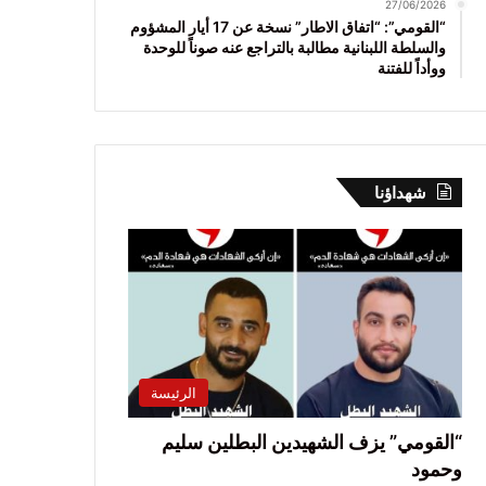
27/06/2026
“القومي”: “اتفاق الاطار” نسخة عن 17 أيار المشؤوم
والسلطة اللبنانية مطالبة بالتراجع عنه صوناً للوحدة
ووأداً للفتنة
شهداؤنا
الرئيسة
“القومي” يزف الشهيدين البطلين سليم
وحمود