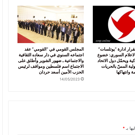
بقرار ادارة “يوتلسات”
المجلس القومي في “القومي” عقد
اعلام السوري: خضوع
اجتماعه السنوي في دار سعاده الثقافية
ية ويحمّل دول الاتحاد
والاجتماعية ـ ضهور الشوير وأطلق على
لية المسّ بالحريات
الاجتماع اسم فلسطين ومواقف لرئيس
ة وانتهاكها
الحزب الأمين أسعد حردان
14/05/2023
يها بـ
*