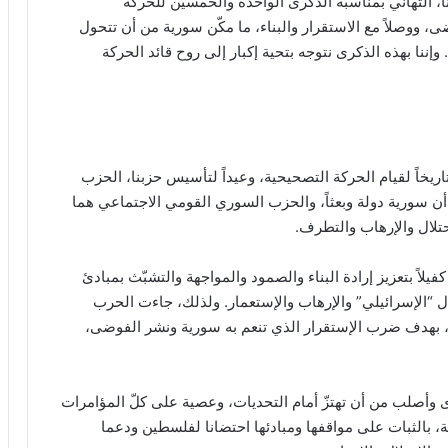
ا، التهاني بمناسبة الذكرى الواحدة والخمسين للحركة
 ووصلاً مع الاستقرار والبناء، ما مكّن سورية من أن تتحول
نا بهذه الذكرى نتوجه بتحية إكبار إلى روح قائد الحركة
خاً لقيام الحركة التصحيحية، وعيداً لتأسيس حزبنا، الحزب
أن سورية دولة وبعثاً، والحزب السوري القومي الاجتماعي هما
إحتلال والإرهاب والتطرف.
يلاً بتعزيز إرادة البناء والصمود والمواجهة والتشبّث بمبادئ
ل “الإسرائيلي” والإرهاب والإستعمار. ولذلك، جاءت الحرب
لإرهابية الكونية التي تُشّن على سورية منذ العام 2011، بهدف ضرب الإستقرار الذي تنعم به سورية ونشر الفوضى،
ى وأصلب من أن تهتزّ أمام التحديات، وعصية على كلّ المؤامرات
 بالثبات على مواقفها ومبادئها احتضانا لفلسطين ودعما