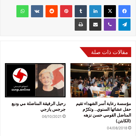
فيسبوك
‫X
لينكدإن
‏Tumblr
بينتيريست
‏Reddit
‏VKontakte
واتساب
تيلقرام
ڤايبر
مشاركة عبر البريد
طباعة
مقالات ذات صلة
مؤسسة رعاية أسر الشهداء تقيم
رحيل الرفيقة المناضلة مي وديع
حفل عشائها السنوي.. وتكرّم
جرجس يازجي
المناضل القومي حسن نزهه
06/10/2021
(الكابتن)
04/08/2018