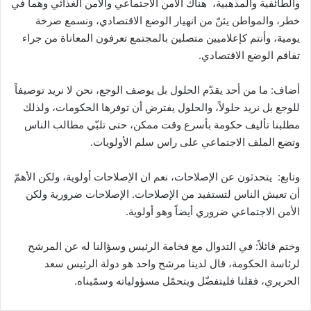
والطائفية والمذهبية، هناك الأمن الاجتماعي والأمن الغذائي وهما في
خطر، والمواطن يئنّ من انهيار الوضع الاقتصادي، ونسمع صرخة
يومية، وأنتم كإعلاميين متصلين بالمجتمع تعرفون المعاناة من جراء
تفاقم الوضع الاقتصادي.
أضاف: ما من أحد يقدّم الحلول بل يوصف الوجع، نحن لا نريد توصيفاً
للوجع بل نريد حلولاً، والحلول يفترض أن توفرها الحكومات، ولذلك
مطلبنا تأليف حكومة بأسرع وقت ممكن، حتى تلبّي مطالب الناس
وتضع الملف الاجتماعي على راس سلم الأولويات.
وتابع: يتحدثون عن الإصلاحات، نعم ان الإصلاحات أولوية، ولكن الأهمّ
أن تعيش الناس لتستفيد من الإصلاحات. الإصلاحات ضرورية ولكن
الأمن الاجتماعي ضروري أيضاً وهو أولوية.
وختم قائلاً: في التدوال مع فخامة الرئيس وسؤالنا له عن المرشح
لرئاسة الحكومة، قال لدينا مرشح واحد هو دولة الرئيس سعد
الحريري، فقلنا فليتفضّل ويتحمّل مسؤولياته وسمّيناه.