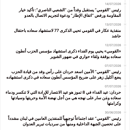
14/07/2026
رئيس “القومي” يستقبل وفداً من “الشعبي الناصري”: تأكيد خيار
المقاومة ورفض “اتفاق الإطار” ودعوة لتجريم الاتصال بالعدو
13/07/2026
منفذية عكار في القومي تحيي الذكرى 77 لاستشهاد سعاده باحتفال
حاشد
12/07/2026
«القومي» يحيي يوم الفداء ذكرى استشهاد مؤسس الحزب أنطون
سعاده بوقفة ولقاء حواري في ضهور الشوير
07/07/2026
رئيس “القومي” الأمين اسعد حردان على رأس وفد من قيادة الحزب
يضع اكليل زهر على ضريح المؤسس أنطون سعاده في ذكرى استشهاده
07/07/2026
حردان: عيد الفداء في 8 تموز هو عيد الانتصار للإرادة التي لا تنكسر ودماء
سعاده ومَن سار على نهجه هي من أجل نهضة الأمة وحريتها وسيادتها
وكرامتها
30/06/2026
رئيس “القومي” عقد اجتماعاً توجيهياً للمنفذين العامين في لبنان مشدداً
على تحصين الجبهة الداخلية ومنبهاً من سرديات تبرير العدوان