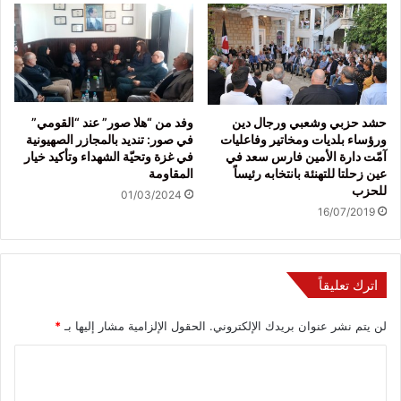
حشد حزبي وشعبي ورجال دين
وفد من “هلا صور” عند “القومي”
ورؤساء بلديات ومخاتير وفاعليات
في صور: تنديد بالمجازر الصهيونية
آمّت دارة الأمين فارس سعد في
في غزة وتحيّة الشهداء وتأكيد خيار
عين زحلتا للتهنئة بانتخابه رئيساً
المقاومة
للحزب
01/03/2024
16/07/2019
اترك تعليقاً
لن يتم نشر عنوان بريدك الإلكتروني.
الحقول الإلزامية مشار إليها بـ
*
ا
ل