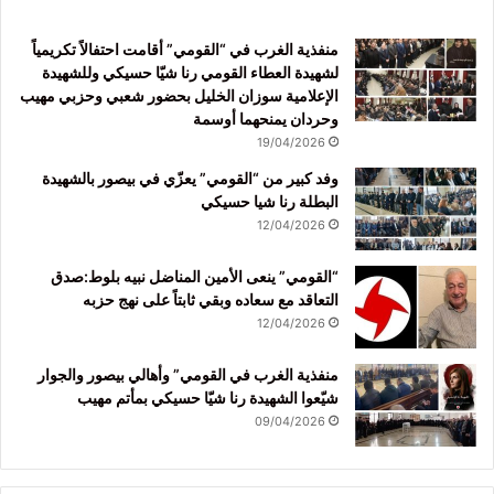
منفذية الغرب في “القومي” أقامت احتفالاً تكريمياً
لشهيدة العطاء القومي رنا شيّا حسيكي وللشهيدة
الإعلامية سوزان الخليل بحضور شعبي وحزبي مهيب
وحردان يمنحهما أوسمة
19/04/2026
وفد كبير من “القومي” يعزّي في بيصور بالشهيدة
البطلة رنا شيا حسيكي
12/04/2026
“القومي” ينعى الأمين المناضل نبيه بلوط:صدق
التعاقد مع سعاده وبقي ثابتاً على نهج حزبه
12/04/2026
منفذية الغرب في القومي” وأهالي بيصور والجوار
شيّعوا الشهيدة رنا شيّا حسيكي بمأتم مهيب
09/04/2026