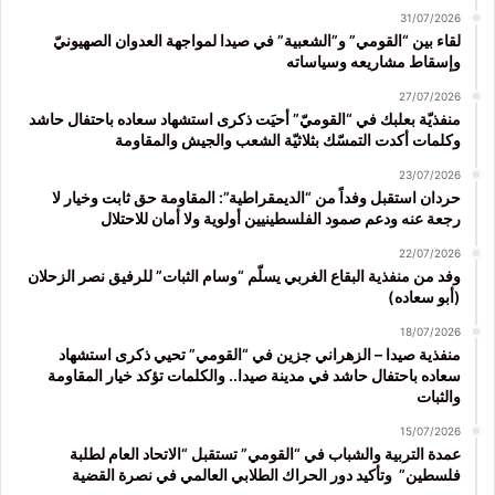
31/07/2026
لقاء بين “القومي” و”الشعبية” في صيدا لمواجهة العدوان الصهيونيّ
وإسقاط مشاريعه وسياساته
27/07/2026
منفذيّة بعلبك في “القوميّ” أحيَت ذكرى استشهاد سعاده باحتفال حاشد
وكلمات أكدت التمسّك بثلاثيّة الشعب والجيش والمقاومة
23/07/2026
حردان استقبل وفداً من “الديمقراطية”: المقاومة حق ثابت وخيار لا
رجعة عنه ودعم صمود الفلسطينيين أولوية ولا أمان للاحتلال
22/07/2026
وفد من منفذية البقاع الغربي يسلّم “وسام الثبات” للرفيق نصر الزحلان
(أبو سعاده)
18/07/2026
منفذية صيدا – الزهراني جزين في “القومي” تحيي ذكرى استشهاد
سعاده باحتفال حاشد في مدينة صيدا.. والكلمات تؤكد خيار المقاومة
والثبات
15/07/2026
عمدة التربية والشباب في “القومي” تستقبل “الاتحاد العام لطلبة
فلسطين” وتأكيد دور الحراك الطلابي العالمي في نصرة القضية