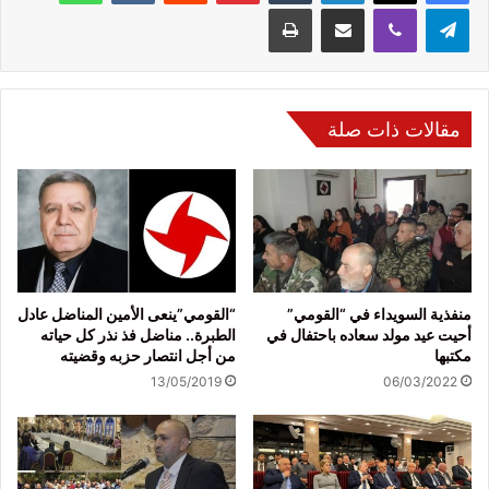
تيلقرام
ڤايبر
مشاركة عبر البريد
طباعة
مقالات ذات صلة
منفذية السويداء في “القومي”
“القومي”ينعى الأمين المناضل عادل
أحيت عيد مولد سعاده باحتفال في
الطبرة.. مناضل فذ نذر كل حياته
مكتبها
من أجل انتصار حزبه وقضيته
13/05/2019
06/03/2022