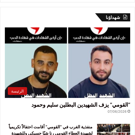
شهداؤنا
الرئيسة
“القومي” يزف الشهيدين البطلين سليم وحمود
07/06/2026
منفذية الغرب في “القومي” أقامت احتفالاً تكريمياً
لشهيدة العطاء القومي رنا شيّا حسيكي وللشهيدة