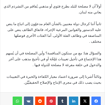
أولاً أن لا مصلحة للبلد بطرح فئوي أو مذهبي يُفاقم من التشرذم الذي
يعاني منه لبنان.
ثانياً أننا كرجال دولة معنيين بالشأن العام مدعوّون إلى اتباع ما ينص
عليه الدستور والقوانين المرعية الإجراء، فاتفاق الطائف ينص على
المناصفة في وظائف الفئة الأولى. أما الفئات الأخرى فوضعُها
مختلف .
والسؤال هنا: مع من ستكون المنافسة؟ وأين المصلحة في أن يُسهم
هذا الإجتماع في تأجيل تعيينات مُلِحّة أو في تأجيج مذهب على آخر
والدخول في حلقة مفرغة لا مصلحة للدولة فيها .
وثالثاً أشرنا إلى ضرورة اعتماد معيار الكفاءة والخبرة في التعيينات
بحيث يصب ذلك في مجرى الإنتاج والإصلاح الحقيقيَّيْن.
فيسبوك
‫X
لينكدإن
‏Tumblr
بينتيريست
‏Reddit
‏VKontakte
واتساب