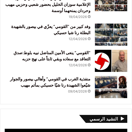
الإعلامية سوزان الخليل بحضور شعبي وحزبي مهيب
وحردان يمنحهما أوسمة
19/04/2026
وفد كبير من “القومي” يعزّي في بيصور بالشهيدة
البطلة رنا شيا حسيكي
12/04/2026
“القومي” ينعى الأمين المناضل نبيه بلوط:صدق
التعاقد مع سعاده وبقي ثابتاً على نهج حزبه
12/04/2026
منفذية الغرب في القومي” وأهالي بيصور والجوار
شيّعوا الشهيدة رنا شيّا حسيكي بمأتم مهيب
09/04/2026
النشيد الرسمي
مشغل