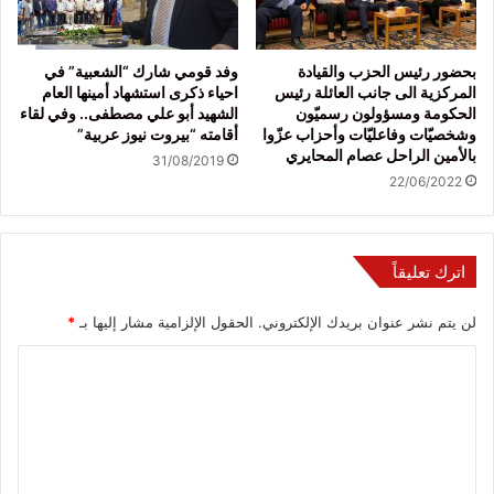
بحضور رئيس الحزب والقيادة
وفد قومي شارك “الشعبية” في
المركزية الى جانب العائلة رئيس
احياء ذكرى استشهاد أمينها العام
الحكومة ومسؤولون رسميّون
الشهيد أبو علي مصطفى.. وفي لقاء
وشخصيّات وفاعليّات وأحزاب عزّوا
أقامته “بيروت نيوز عربية”
بالأمين الراحل عصام المحايري
31/08/2019
22/06/2022
اترك تعليقاً
لن يتم نشر عنوان بريدك الإلكتروني.
الحقول الإلزامية مشار إليها بـ
*
ا
ل
ت
ع
ل