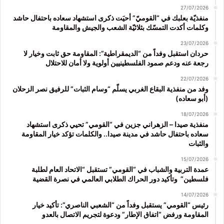
27/07/2026
منفذيّة بعلبك في “القوميّ” أحيَت ذكرى استشهاد سعاده باحتفال حاشد
وكلمات أكدت التمسّك بثلاثيّة الشعب والجيش والمقاومة
23/07/2026
حردان استقبل وفداً من “الديمقراطية”: المقاومة حق ثابت وخيار لا
رجعة عنه ودعم صمود الفلسطينيين أولوية ولا أمان للاحتلال
22/07/2026
وفد من منفذية البقاع الغربي يسلّم “وسام الثبات” للرفيق نصر الزحلان
(أبو سعاده)
18/07/2026
منفذية صيدا – الزهراني جزين في “القومي” تحيي ذكرى استشهاد
سعاده باحتفال حاشد في مدينة صيدا.. والكلمات تؤكد خيار المقاومة
والثبات
15/07/2026
عمدة التربية والشباب في “القومي” تستقبل “الاتحاد العام لطلبة
فلسطين” وتأكيد دور الحراك الطلابي العالمي في نصرة القضية
14/07/2026
رئيس “القومي” يستقبل وفداً من “الشعبي الناصري”: تأكيد خيار
المقاومة ورفض “اتفاق الإطار” ودعوة لتجريم الاتصال بالعدو