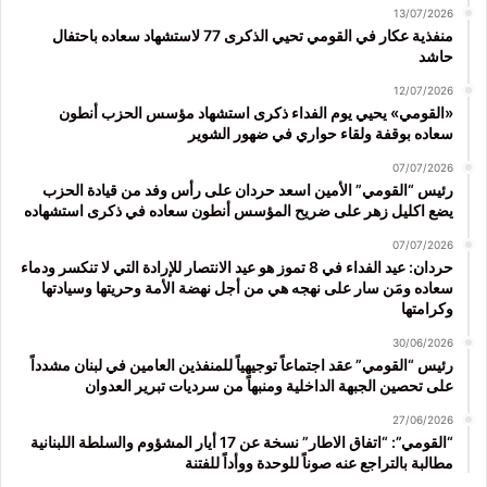
13/07/2026
منفذية عكار في القومي تحيي الذكرى 77 لاستشهاد سعاده باحتفال
حاشد
12/07/2026
«القومي» يحيي يوم الفداء ذكرى استشهاد مؤسس الحزب أنطون
سعاده بوقفة ولقاء حواري في ضهور الشوير
07/07/2026
رئيس “القومي” الأمين اسعد حردان على رأس وفد من قيادة الحزب
يضع اكليل زهر على ضريح المؤسس أنطون سعاده في ذكرى استشهاده
07/07/2026
حردان: عيد الفداء في 8 تموز هو عيد الانتصار للإرادة التي لا تنكسر ودماء
سعاده ومَن سار على نهجه هي من أجل نهضة الأمة وحريتها وسيادتها
وكرامتها
30/06/2026
رئيس “القومي” عقد اجتماعاً توجيهياً للمنفذين العامين في لبنان مشدداً
على تحصين الجبهة الداخلية ومنبهاً من سرديات تبرير العدوان
27/06/2026
“القومي”: “اتفاق الاطار” نسخة عن 17 أيار المشؤوم والسلطة اللبنانية
مطالبة بالتراجع عنه صوناً للوحدة ووأداً للفتنة