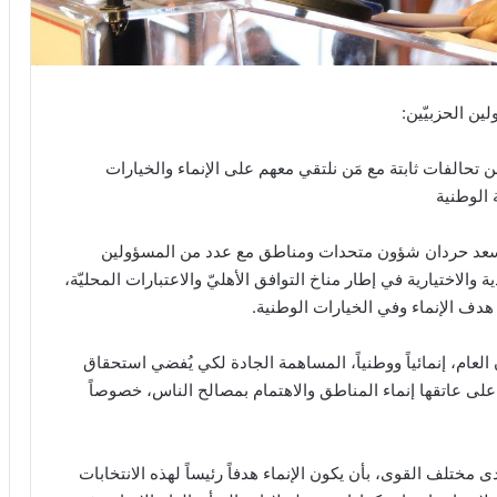
ن الحزبيّين:
 تحالفات ثابتة مع مَن نلتقي معهم على الإنماء والخيارات
 الوطنية
أسعد حردان شؤون متحدات ومناطق مع عدد من المسؤولين
ية والاختيارية في إطار مناخ التوافق الأهليّ والاعتبارات المحليّة،
دف الإنماء وفي الخيارات الوطنية.
العام، إنمائياً ووطنياً، المساهمة الجادة لكي يُفضي استحقاق
ذ على عاتقها إنماء المناطق والاهتمام بمصالح الناس، خصوصاً
مختلف القوى، بأن يكون الإنماء هدفاً رئيساً لهذه الانتخابات