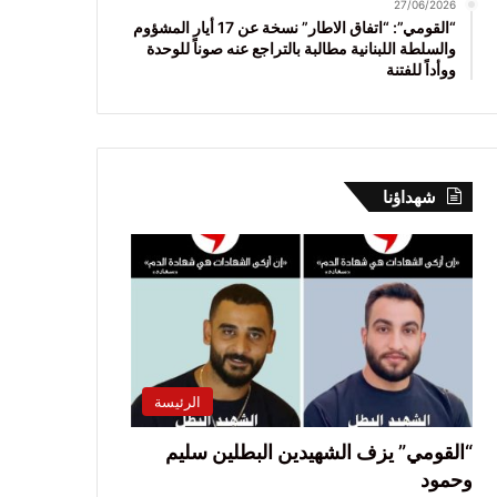
27/06/2026
“القومي”: “اتفاق الاطار” نسخة عن 17 أيار المشؤوم
والسلطة اللبنانية مطالبة بالتراجع عنه صوناً للوحدة
ووأداً للفتنة
شهداؤنا
الرئيسة
“القومي” يزف الشهيدين البطلين سليم
وحمود