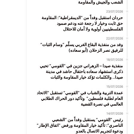
الشعب والجيش والمقاومة
23/07/2026
حردان استقبل وفداً من “الديمقراطية”: المقاومة
حق ثابت وخيار لا رجعة عنه ودعم صمود
الفلسطينيين أولوية ولا أمان للاحتلال
22/07/2026
وفد من منفذية البقاع الغربي يسلّم “وسام الثبات”
للرفيق نصر الزحلان (أبو سعاده)
18/07/2026
منفذية صيدا – الزهراني جزين في “القومي” تحيي
ذكرى استشهاد سعاده باحتفال حاشد في مدينة
صيدا.. والكلمات تؤكد خيار المقاومة والثبات
15/07/2026
عمدة التربية والشباب في “القومي” تستقبل “الاتحاد
العام لطلبة فلسطين” وتأكيد دور الحراك الطلابي
العالمي في نصرة القضية
14/07/2026
رئيس “القومي” يستقبل وفداً من “الشعبي
الناصري”: تأكيد خيار المقاومة ورفض “اتفاق الإطار”
ودعوة لتجريم الاتصال بالعدو