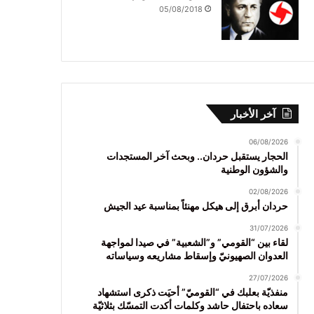
05/08/2018
آخر الأخبار
06/08/2026
الحجار يستقبل حردان.. وبحث آخر المستجدات
والشؤون الوطنية
02/08/2026
حردان أبرق إلى هيكل مهنئاً بمناسبة عيد الجيش
31/07/2026
لقاء بين “القومي” و”الشعبية” في صيدا لمواجهة
العدوان الصهيونيّ وإسقاط مشاريعه وسياساته
27/07/2026
منفذيّة بعلبك في “القوميّ” أحيَت ذكرى استشهاد
سعاده باحتفال حاشد وكلمات أكدت التمسّك بثلاثيّة