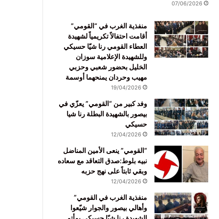
07/06/2026
منفذية الغرب في “القومي”
أقامت احتفالاً تكريمياً لشهيدة
العطاء القومي رنا شيّا حسيكي
وللشهيدة الإعلامية سوزان
الخليل بحضور شعبي وحزبي
مهيب وحردان يمنحهما أوسمة
19/04/2026
وفد كبير من “القومي” يعزّي في
بيصور بالشهيدة البطلة رنا شيا
حسيكي
12/04/2026
“القومي” ينعى الأمين المناضل
نبيه بلوط:صدق التعاقد مع سعاده
وبقي ثابتاً على نهج حزبه
12/04/2026
منفذية الغرب في القومي”
وأهالي بيصور والجوار شيّعوا
الشهيدة رنا شيّا حسيكي بمأتم