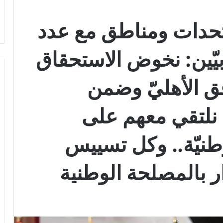
تحدات ومناطق مع عدد
يّين: نخوض الاستحقاق
افق الأهليّ وضمن
ن نلتقي معهم على
وطنيّة.. وكل تسييس
ر بالمصلحة الوطنية