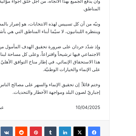
وأن يدفع الجميع بهذا الاتجاه، من أجل خلق أجواء مؤاتية
المناطق.
ونبّه من أن كل تسييس لهذه الانتخابات، هو إضرار بال
وينتظره اللبنانيون، لا سيّما أبناء المناطق التي هي بأشد
وإذ شدّد حردان على ضرورة تحقيق الهدف المأمول من 
الاجتماعي فيها ترشيحاً واقتراعاً، وعلى كل مساحة لب
هذا الاستحقاق الإنمائي، في إطار مناخ التوافق الأهليّ 
على الإنماء والخيارات الوطنيّة.
وختم قائلاً: إن تحقيق الإنماء والسهر على مصالح الناس
إجباريّ لصون البلد ومواجهة الأخطار والتحديات.
10/04/2025 عمدة الإعلام
فيسبوك
‫X
لينكدإن
‏Tumblr
بينتيريست
‏Reddit
‏te