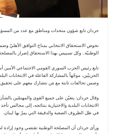
حردان تابع شؤون متحدات ومناطق مع عدد من المسؤولي
نخوض الاستحقاق الانتخابي بمناخ التوافق الأهليّ وضمن
الوطنيّة.. وكل تسييس بهذا الاستحقاق إضرار بالمصلحة
تابع رئيس الحزب السوري القومي الاجتماعي الأمين 
الحزبيّين، موجّهاً بالمشاركة الفاعلة في الانتخابات البلد
وضمن تحالفات ثابتة مع مَن نتشارك معهم على تحقيق ه
وقال حردان: يتعيّن على جميع القوى والمهتمّين بالشأن 
الانتخابات البلدية والاختيارية بنتائجه، إلى مجالس تأخ
في ظل الظروف الصعبة والدقيقة التي يمرّ بها لبنان.
ورأى حردان أن المصلحة الوطنية تقتضي وجود إرادة لدى 