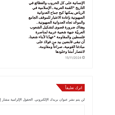
الإنسانية على كل الحروب والفظائع في
التاريخ *القمة العربية ـ الإسلامية في
الرياض يمكنها كبح جماح العدوانية
الصهيونية بإعادة الاعتبار للموقف الجامع
والموحّد تجاه العدوانية الصهيونية..
وهناك ضرورة قصوى لتشكيل الشعوب
العربيّة جبهة شعبية عربية لمناصرة
فلسطين والمقاومة *عهدُنا لأبناء شعبنا،
أن نبقى قابضين بيد من فولاذ على
مبادئنا القومية، صراعاً ومقاومة،
لانتصار أمتنا وخلودها
15/11/2024
اترك تعليقاً
لن يتم نشر عنوان بريدك الإلكتروني.
الحقول الإلزامية مشار إل
ا