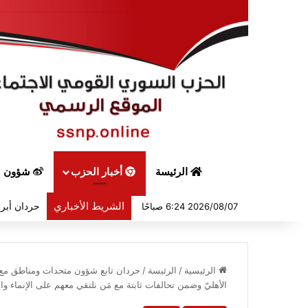
الرئيسة
أخبار الحزب
شؤون س
الشريط الأخباري
حردان أبرق
2026/08/07 6:24 صباحًا
الرئيسية
/
الرئيسة
/
حردان تابع شؤون متحدات ومناطق مع عد
الأهليّ وضمن تحالفات ثابتة مع مَن نلتقي معهم على الإنماء و