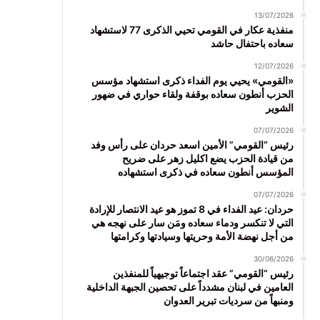
13/07/2026
منفذية عكار في القومي تحيي الذكرى 77 لاستشهاد
سعاده باحتفال حاشد
12/07/2026
«القومي» يحيي يوم الفداء ذكرى استشهاد مؤسس
الحزب أنطون سعاده بوقفة ولقاء حواري في ضهور
الشوير
07/07/2026
رئيس “القومي” الأمين اسعد حردان على رأس وفد
من قيادة الحزب يضع اكليل زهر على ضريح
المؤسس أنطون سعاده في ذكرى استشهاده
07/07/2026
حردان: عيد الفداء في 8 تموز هو عيد الانتصار للإرادة
التي لا تنكسر ودماء سعاده ومَن سار على نهجه هي
من أجل نهضة الأمة وحريتها وسيادتها وكرامتها
30/06/2026
رئيس “القومي” عقد اجتماعاً توجيهياً للمنفذين
العامين في لبنان مشدداً على تحصين الجبهة الداخلية
ومنبهاً من سرديات تبرير العدوان