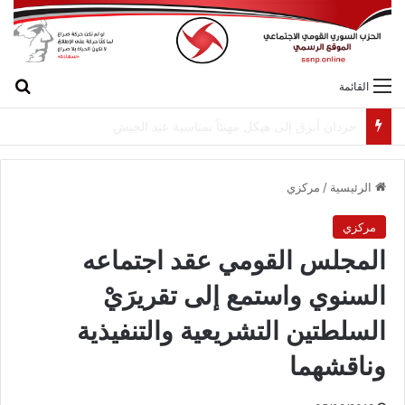
بح
القائمة
لقاء بين “القومي” و”الشعبية” في صيدا لمواجهة العدوان الصهيونيّ وإسقاط مشاريعه وسياساته
الرئيسية
/
مركزي
مركزي
المجلس القومي عقد اجتماعه
السنوي واستمع إلى تقريرَيْ
السلطتين التشريعية والتنفيذية
وناقشهما