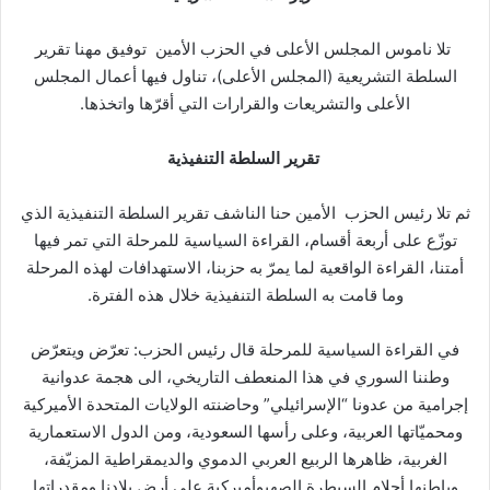
تلا ناموس المجلس الأعلى في الحزب الأمين توفيق مهنا تقرير
السلطة التشريعية (المجلس الأعلى)، تناول فيها أعمال المجلس
الأعلى والتشريعات والقرارات التي أقرّها واتخذها.
تقرير السلطة التنفيذية
ثم تلا رئيس الحزب الأمين حنا الناشف
تقرير السلطة التنفيذية الذي
توزّع على أربعة أقسام، القراءة السياسية للمرحلة التي تمر فيها
أمتنا، القراءة الواقعية لما يمرّ به حزبنا، الاستهدافات لهذه المرحلة
وما قامت به السلطة التنفيذية خلال هذه الفترة.
في القراءة السياسية للمرحلة قال رئيس الحزب: تعرّض ويتعرّض
وطننا السوري في هذا المنعطف التاريخي، الى هجمة عدوانية
إجرامية من عدونا “الإسرائيلي” وحاضنته الولايات المتحدة الأميركية
ومحميّاتها العربية، وعلى رأسها السعودية، ومن الدول الاستعمارية
الغربية، ظاهرها الربيع العربي الدموي والديمقراطية المزيّفة،
وباطنها أحلام السيطرة الصهيوأميركية على أرض بلادنا ومقدراتها