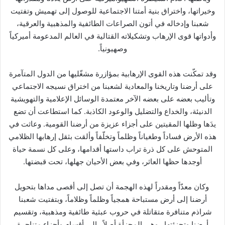
وخيراتها، واختراق بنية أمتنا الاجتماعية للوصول إلى تهميش وتفتيت
شعبنا وإدخاله في أتون الصراعات الطائفية والمذهبية والعرقية،
وأدواتها قوى الإرهاب وتشكيلاته القتالية في العالم المدعومة أميركياً
وصهيونياً.
وقد تمكّنت هذه القوى الإرهابية بمؤازرة مشغّليها من الدول المتآمرة
على أرضنا وتاريخنا والمعادية لشعبنا من اختراق نسيجه الاجتماعي
وتأليب بعضه على بعضه الآخر معتمدة الوسائل الإعلامية والتهويشية
الدنيئة، والخداع والتضليل والوعود الكاذبة. كما استطاعت أن تضع
يدَها وظلها المقيتين على أجزاء عزيزة من أرضنا القومية. وعاثت في
هذه الأرض فساداً وطغياناً وظلماً وتخلّفاً وألقت بثقل إرهابها الظلامي
المتوحش على كل ذرة تراب داستها أقدامها، وعلى كل نسمة حياة
أوجدها حظها العاثر، وفي بعض الأحيان جهلها، تحت قبضتها.
وكان معدّاً ومقدراً لهذه الهجمة أن تصل إلى أقصى مداها بتحويل
أرضنا إلى أرض مستباحة همجياً وظلماً وظلاماً، وبتفتيت شعبنا
شراذم متنافرة متقاتلة في حروب عبثية طائفية ومذهبية، وتقسيم
أرضنا وتجزئتها ـ وهي المجزأة أصلاً ـ إلى أقسام وأجزاء متناحرة