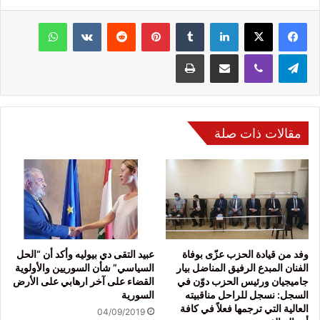
فيسبوك
‫X
لينكدإن
‏Tumblr
بينتيريست
‏Reddit
‏VKontakte
واتساب
تيلقرام
ڤايبر
مشاركة عبر البريد
طباعة
مقالات ذات صلة
وفد من قيادة الحزب عزّى بوفاة
عبيد التقى دي بيوليه وأكد أن “الحل
الفنان المبدع الرفيق المناضل بيار
السياسي” شأن السوريين والأولوية
جاميجيان ورئيس الحزب دوّن في
القضاء على آخر ارهابي على الأرض
السجل: نسجل للراحل مناقبيته
السورية
العالية التي ترجمها فعلاً في كافة
04/09/2019