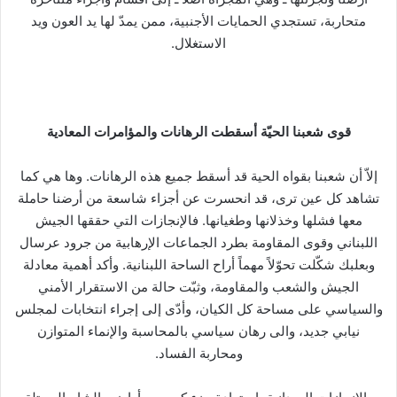
متحاربة، تستجدي الحمايات الأجنبية، ممن يمدّ لها يد العون ويد
الاستغلال.
قوى شعبنا الحيّة أسقطت الرهانات والمؤامرات المعادية
إلاّ أن شعبنا بقواه الحية قد أسقط جميع هذه الرهانات. وها هي كما
تشاهد كل عين ترى، قد انحسرت عن أجزاء شاسعة من أرضنا حاملة
معها فشلها وخذلانها وطغيانها. فالإنجازات التي حققها الجيش
اللبناني وقوى المقاومة بطرد الجماعات الإرهابية من جرود عرسال
وبعلبك شكّلت تحوّلاً مهماً أراح الساحة اللبنانية. وأكد أهمية معادلة
الجيش والشعب والمقاومة، وثبّت حالة من الاستقرار الأمني
والسياسي على مساحة كل الكيان، وأدّى إلى إجراء انتخابات لمجلس
نيابي جديد، والى رهان سياسي بالمحاسبة والإنماء المتوازن
ومحاربة الفساد.