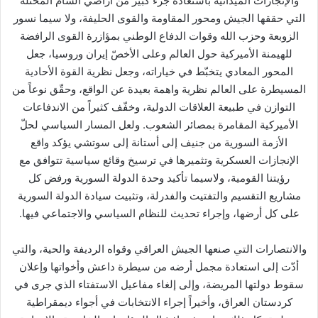
والإنجازات الميدانية باستعادة جزء كبير من أراضي الشام المحتلة
التي حققها الجيش ومحور المقاومة والقوى الحليفة، ولا سيما نسور
الزوبعة وحزب الله وقوات الدفاع الوطني بمؤازرة القوى الرافضة
للهيمنة الأميركية حول العالم وعلى الأخصّ إيران وروسيا، جعل
المحور المعادي يتخبّط في خياراته، وجعل نظرية القوة الأحادية
المسيطرة على العالم نظرية واهمة بعيدة عن الواقع، وحقّق نوعاً من
التوازن في طبيعة العلاقات الدولية، وخفّف كثيراً من الاندفاعات
الأميركية المقامرة بمصائر الشعوب. ولعل المسار السياسي لحلّ
الأزمة السورية من جنيف إلى أستانة إلى سوتشي يؤكد واقع
الإنجازات العسكرية وتثميرها في ترسيخ وقائع سياسية تتوافق مع
رؤيتنا القومية، ولاسيما تأكيد وحدة الدولة السورية ورفض كل
مشاريع التقسيم والتفتيت والفدرلة، وتثبيت سيادة الدولة السورية
على كل أرضها، وإجراء تحديث للنظام السياسي والاجتماعي فيها.
والانتصارات التي صنعها الجيش العراقي وقواه الرديفة والحية، والتي
أدّت إلى استعادة مجمل أرضه من سيطرة داعش وأخواتها وإعلان
سقوط دولتها المريضة، وإلى إلغاء مفاعيل الاستفتاء الذي جرى في
كردستان العراق، وأخيراً إجراء الانتخابات في أجواء ديمقراطية