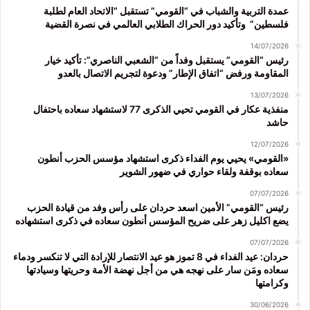
عمدة التربية والشباب في “القومي” تستقبل “الاتحاد العام لطلبة
فلسطين” وتأكيد دور الحراك الطلابي العالمي في نصرة القضية
14/07/2026
رئيس “القومي” يستقبل وفداً من “الشعبي الناصري”: تأكيد خيار
المقاومة ورفض “اتفاق الإطار” ودعوة لتجريم الاتصال بالعدو
13/07/2026
منفذية عكار في القومي تحيي الذكرى 77 لاستشهاد سعاده باحتفال
حاشد
12/07/2026
«القومي» يحيي يوم الفداء ذكرى استشهاد مؤسس الحزب أنطون
سعاده بوقفة ولقاء حواري في ضهور الشوير
07/07/2026
رئيس “القومي” الأمين اسعد حردان على رأس وفد من قيادة الحزب
يضع اكليل زهر على ضريح المؤسس أنطون سعاده في ذكرى استشهاده
07/07/2026
حردان: عيد الفداء في 8 تموز هو عيد الانتصار للإرادة التي لا تنكسر ودماء
سعاده ومَن سار على نهجه هي من أجل نهضة الأمة وحريتها وسيادتها
وكرامتها
30/06/2026