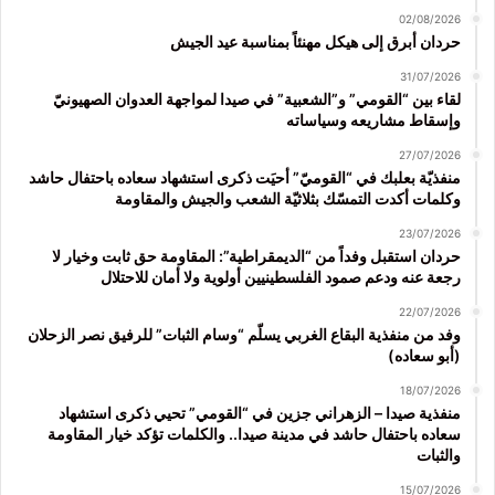
02/08/2026
حردان أبرق إلى هيكل مهنئاً بمناسبة عيد الجيش
31/07/2026
لقاء بين “القومي” و”الشعبية” في صيدا لمواجهة العدوان الصهيونيّ
وإسقاط مشاريعه وسياساته
27/07/2026
منفذيّة بعلبك في “القوميّ” أحيَت ذكرى استشهاد سعاده باحتفال حاشد
وكلمات أكدت التمسّك بثلاثيّة الشعب والجيش والمقاومة
23/07/2026
حردان استقبل وفداً من “الديمقراطية”: المقاومة حق ثابت وخيار لا
رجعة عنه ودعم صمود الفلسطينيين أولوية ولا أمان للاحتلال
22/07/2026
وفد من منفذية البقاع الغربي يسلّم “وسام الثبات” للرفيق نصر الزحلان
(أبو سعاده)
18/07/2026
منفذية صيدا – الزهراني جزين في “القومي” تحيي ذكرى استشهاد
سعاده باحتفال حاشد في مدينة صيدا.. والكلمات تؤكد خيار المقاومة
والثبات
15/07/2026