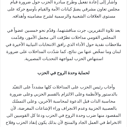
وأشار إلى إعادة تفعيل وطرح مبادرة الحزب حول ضرورة قيام
مجلس تعاون مشرقي يضمّ كيانات الأمة والقيام بأوسع حركة على
مستوى العلاقات الشعبية والرسمية لشرح مضامينه وأهدافه.
بعد تلاوة التقريرين، جرت مناقشتهما، وقدّم نحو خمسين عضواً في
المجلس القومي مداخلات تطرّقت الى مجمل الأمور، وقدّمت
ملاحظات نقدية حول الأداء الذي رافق الانتخابات النيابية الأخيرة في
لبنان وما تمخّض عنها من نتائج، كما شدّدت المداخلات على ضرورة
استنهاض الحزب لمواجهة التحديات المصيرية.
لحماية وحدة الروح في الحزب
وأجاب رئيس الحزب على المداخلات كلها مشدداً على التقيّد
بالدستور والأنظمة وعلى الالتزام بالقسم الحزبي وعلى ضرورة
محاسبة الذات قبل الدعوة لمحاسبة الآخرين، وعلى التمسّك
بالعصبية الحزبية وعدم الانجراف وراء الإشاعات المغرضة، لأن
المقصود منها ضرب وحدة الروح في الحزب ودعا كل القوميين الى
الانخراط في العمل الجاد والمنتج لأن بذلك يكون إنقاذ الحزب وفلاح