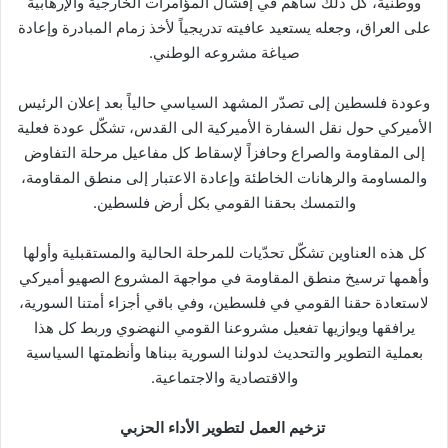
ووطنية، كل ذلك ساهم في إفشال المؤامرات الخارجية والإرهابية
على العراق، وجعله يستعيد عافيته تدريجياً لأخذ زمام المبادرة وإعادة
صياغة مشروعه الوطني.
وعودة فلسطين إلى تصدّر المشهد السياسي حالياً بعد إعلان الرئيس
الأميركي حول نقل السفارة الأميركية الى القدس، تشكّل عودة فعلية
إلى المقاومة والصراع وحافزاً لإسقاط كل مفاعيل مرحلة التفاوض
والمساومة والرهانات الخاطئة وإعادة الاعتبار إلى منطق المقاومة،
والتمسك بحقنا القومي بكل أرض فلسطين.
كل هذه العناوين تشكّل تحدّيات للمرحلة الحالية والمستقبلية وأولها
وأهمها ترسيخ منطق المقاومة في مواجهة المشروع الصهيو أميركي
لاستعادة حقنا القومي في فلسطين، وفي باقي أجزاء أمتنا السورية،
يرافقها ويوازيها تفعيل مشروعنا القومي النهضوي وربط كل هذا
بعملية التطوير والتحديث لدولنا السورية ببناها وأنظمتها السياسية
والاقتصادية والاجتماعية.
تزخيم العمل لتطوير الأداء الحزبي