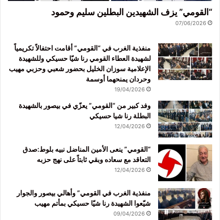
“القومي” يزف الشهيدين البطلين سليم وحمود
07/06/2026
منفذية الغرب في “القومي” أقامت احتفالاً تكريمياً
لشهيدة العطاء القومي رنا شيّا حسيكي وللشهيدة
الإعلامية سوزان الخليل بحضور شعبي وحزبي مهيب
وحردان يمنحهما أوسمة
19/04/2026
وفد كبير من “القومي” يعزّي في بيصور بالشهيدة
البطلة رنا شيا حسيكي
12/04/2026
“القومي” ينعى الأمين المناضل نبيه بلوط:صدق
التعاقد مع سعاده وبقي ثابتاً على نهج حزبه
12/04/2026
منفذية الغرب في القومي” وأهالي بيصور والجوار
شيّعوا الشهيدة رنا شيّا حسيكي بمأتم مهيب
09/04/2026