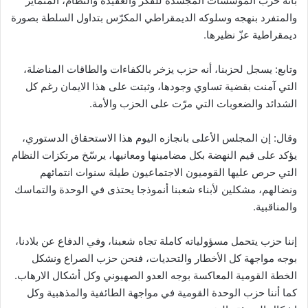
بأنه حزب المؤسسات المجسدة للفكر والعقيدة والنظام، المتمايز
والمتفرد بنهجه وسلوكه الديمقراطي المكرّس بتداول السلطة بصورة
ديمقراطية عزّ نظيرها.
وتابع: يسجل لحزبنا، أنه حزب يزخر بالكفاءات والطاقات المناضلة،
التي آمنت بقضية تساوي وجودها، وثبتت على هذا الايمان رغم كل
الشدائد والضعوبات التي مرّت على الحزب والأمة.
وقال: إن المجلس الأعلى بانجازه اليوم هذا الاستحقاق الدستوري،
يؤكد على قيم النهضة بكل مضامينها ومعانيها، يرسّخ مرتكزات النظام
التي حرص عليها القوميون الاجتماعيون طيلة سنوات انتمائهم
ونضالهم، مشكلين لأبناء شعبنا أنموذجا يحتذى في الوحدة والتماسك
والمناقبية.
إننا حزب يتحمل مسؤولياته كاملة تجاه شعبنا، وفي الدفاع عن بلادنا،
بوجه مواجهة كل الأخطار والتحديات، فنحن حزب الصراع ونشكل
الخطة القومية المعاكسة بوجه العدو الصهيوني وكل أشكال الارهاب.
كما أننا حزب الوحدة القومية في مواجهة الطائفية والمذهبية وكل