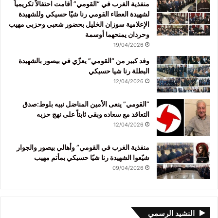
منفذية الغرب في “القومي” أقامت احتفالاً تكريمياً
لشهيدة العطاء القومي رنا شيّا حسيكي وللشهيدة
الإعلامية سوزان الخليل بحضور شعبي وحزبي مهيب
وحردان يمنحهما أوسمة
19/04/2026
وفد كبير من “القومي” يعزّي في بيصور بالشهيدة
البطلة رنا شيا حسيكي
12/04/2026
“القومي” ينعى الأمين المناضل نبيه بلوط:صدق
التعاقد مع سعاده وبقي ثابتاً على نهج حزبه
12/04/2026
منفذية الغرب في القومي” وأهالي بيصور والجوار
شيّعوا الشهيدة رنا شيّا حسيكي بمأتم مهيب
09/04/2026
النشيد الرسمي