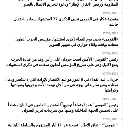
المقاومة ورفض “اتفاق الإطار” ودعوة لتجريم الاتصال بالعدو
13/07/2026
منفذية عكار في القومي تحيي الذكرى 77 لاستشهاد سعاده باحتفال
حاشد
12/07/2026
«القومي» يحيي يوم الفداء ذكرى استشهاد مؤسس الحزب أنطون
سعاده بوقفة ولقاء حواري في ضهور الشوير
07/07/2026
رئيس “القومي” الأمين اسعد حردان على رأس وفد من قيادة الحزب
يضع اكليل زهر على ضريح المؤسس أنطون سعاده في ذكرى استشهاده
07/07/2026
حردان: عيد الفداء في 8 تموز هو عيد الانتصار للإرادة التي لا تنكسر ودماء
سعاده ومَن سار على نهجه هي من أجل نهضة الأمة وحريتها وسيادتها
وكرامتها
30/06/2026
رئيس “القومي” عقد اجتماعاً توجيهياً للمنفذين العامين في لبنان مشدداً
على تحصين الجبهة الداخلية ومنبهاً من سرديات تبرير العدوان
27/06/2026
“القومي”: “اتفاق الاطار” نسخة عن 17 أيار المشؤوم والسلطة اللبنانية