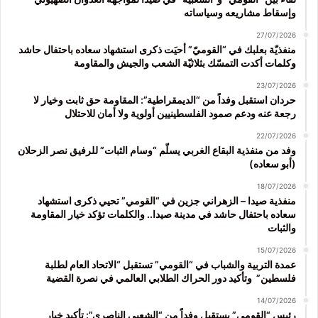
وإسقاط مشاريعه وسياساته
27/07/2026
منفذيّة بعلبك في “القوميّ” أحيَت ذكرى استشهاد سعاده باحتفال حاشد
وكلمات أكدت التمسّك بثلاثيّة الشعب والجيش والمقاومة
23/07/2026
حردان استقبل وفداً من “الديمقراطية”: المقاومة حق ثابت وخيار لا
رجعة عنه ودعم صمود الفلسطينيين أولوية ولا أمان للاحتلال
22/07/2026
وفد من منفذية البقاع الغربي يسلّم “وسام الثبات” للرفيق نصر الزحلان
(أبو سعاده)
18/07/2026
منفذية صيدا – الزهراني جزين في “القومي” تحيي ذكرى استشهاد
سعاده باحتفال حاشد في مدينة صيدا.. والكلمات تؤكد خيار المقاومة
والثبات
15/07/2026
عمدة التربية والشباب في “القومي” تستقبل “الاتحاد العام لطلبة
فلسطين” وتأكيد دور الحراك الطلابي العالمي في نصرة القضية
14/07/2026
رئيس “القومي” يستقبل وفداً من “الشعبي الناصري”: تأكيد خيار