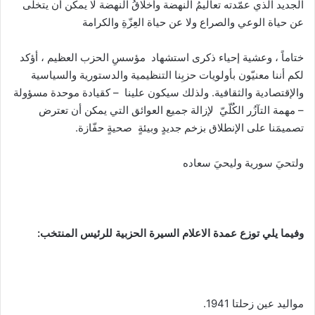
الجديد الذي عمّدته تعاليمُ النهضة وأخلاقُ النهضة لا يمكن أن يتخلى
عن حياة الوعي والصراع ولا عن حياة العِزّةِ والكرامة
ختاماً ، وعشية إحياء ذكرى استشهاد مؤسسِ الحزب العظيم ، أؤكد
لكم أننا معنيّون بأولويات حزبِنا التنظيمية والدستورية والسياسية
والإقتصادية والثقافية. ولذلك سيكون علينا – كقيادة موحدة مسؤولة
– مهمة التآزُر الكُلّيّ لإزالة جميع العوائق التي يمكن أن تعترض
تصميمَنا على الإنطلاق بزخم جديدٍ وبيئةٍ صحيةٍ حفّازة.
ولتحيَ سورية وليحيَ سعاده
وفيما يلي توزع عمدة الاعلام السيرة الحزبية للرئيس المنتخب:
مواليد عين زحلتا 1941.