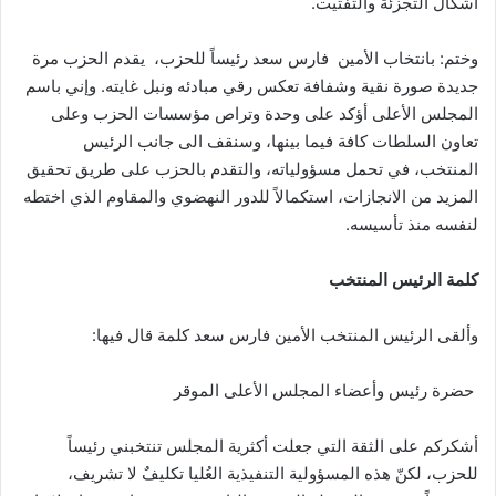
اشكال التجزئة والتفتيت.
وختم: بانتخاب الأمين فارس سعد رئيساً للحزب، يقدم الحزب مرة
جديدة صورة نقية وشفافة تعكس رقي مبادئه ونبل غايته. وإني باسم
المجلس الأعلى أؤكد على وحدة وتراص مؤسسات الحزب وعلى
تعاون السلطات كافة فيما بينها، وسنقف الى جانب الرئيس
المنتخب، في تحمل مسؤولياته، والتقدم بالحزب على طريق تحقيق
المزيد من الانجازات، استكمالاً للدور النهضوي والمقاوم الذي اختطه
لنفسه منذ تأسيسه.
كلمة الرئيس المنتخب
وألقى الرئيس المنتخب الأمين فارس سعد كلمة قال فيها:
​ حضرة رئيس وأعضاء المجلس الأعلى الموقر
أشكركم على الثقة التي جعلت أكثرية المجلس تنتخبني رئيساً
للحزب، لكنّ هذه المسؤولية التنفيذية العُليا تكليفٌ لا تشريف،