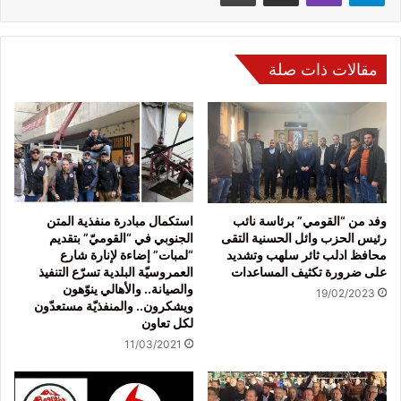
مقالات ذات صلة
وفد من “القومي” برئاسة نائب
استكمال مبادرة منفذية المتن
رئيس الحزب وائل الحسنية التقى
الجنوبي في “القوميّ” بتقديم
محافظ ادلب ثائر سلهب وتشديد
“لمبات” إضاءة لإنارة شارع
على ضرورة تكثيف المساعدات
العمروسيّة البلدية تسرّع التنفيذ
والصيانة.. والأهالي ينوّهون
19/02/2023
ويشكرون.. والمنفذيّة مستعدّون
لكل تعاون
11/03/2021