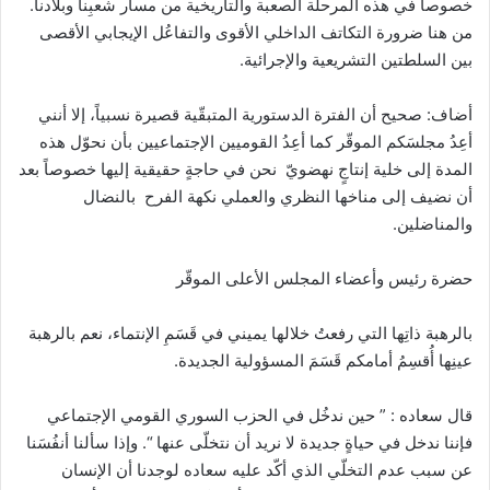
خصوصاً في هذه المرحلة الصعبة والتاريخية من مسار شعبِنا وبلادنا.
من هنا ضرورة التكاتف الداخلي الأقوى والتفاعُل الإيجابي الأقصى
بين السلطتين التشريعية والإجرائية.
أضاف: صحيح أن الفترة الدستورية المتبقّية قصيرة نسبياً، إلا أنني
أعِدُ مجلسَكم الموقّر كما أعِدُ القوميين الإجتماعيين بأن نحوّل هذه
المدة إلى خلية إنتاجٍ نهضويّ نحن في حاجةٍ حقيقية إليها خصوصاً بعد
أن نضيف إلى مناخها النظري والعملي نكهة الفرح بالنضال
والمناضلين.
حضرة رئيس وأعضاء المجلس الأعلى الموقّر
بالرهبة ذاتِها التي رفعتُ خلالها يميني في قَسَمِ الإنتماء، نعم بالرهبة
عينِها أُقسِمُ أمامكم قَسَمَ المسؤولية الجديدة.
قال سعاده : ” حين ندخُل في الحزب السوري القومي الإجتماعي
فإننا ندخل في حياةٍ جديدة لا نريد أن نتخلّى عنها “. وإذا سألنا أنفُسَنا
عن سبب عدم التخلّي الذي أكّد عليه سعاده لوجدنا أن الإنسان