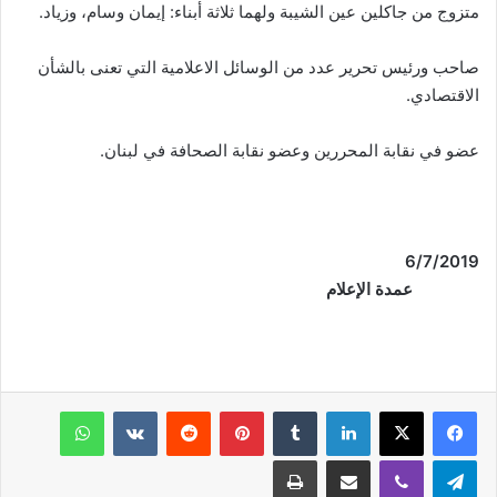
متزوج من جاكلين عين الشيبة ولهما ثلاثة أبناء: إيمان وسام، وزياد.
صاحب ورئيس تحرير عدد من الوسائل الاعلامية التي تعنى بالشأن
الاقتصادي.
عضو في نقابة المحررين وعضو نقابة الصحافة في لبنان.
/7/2019
6
عمدة الإعلام
فيسبوك
‫X
لينكدإن
‏Tumblr
بينتيريست
‏Reddit
‏VKontakte
واتساب
تيلقرام
ڤايبر
مشاركة عبر البريد
طباعة