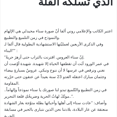
الذي تسلكه القلّة
اعتبر الكاتب والإعلامي روني ألفا أنّ صورة سناء محيدلي هي الإلهام
والنموذج في زمن التلميع والتطبيع.
وفي الذكرى الأربعين لعمليّتها الاستشهادية البطولية قال ألفا لـ
“البناء” :
“إنّ سناء العروس. اقترنت بالتراب حتى أزهرَ حريةً.
في عمر الورود أبَت أن تقطفها الحياة إلا شهيدة. شهيدة أوْصت أن
نغني ونرقص في عرسها لا أن ننوح ونبكي. عروسٌ بسيارةٍ بيضاء
وجثمان مبارك اعتقله العدو 23 سنة بعيداً عن عنقون حتى حرّرته
المقاومة.
في زمن التطبيع والتّلميع تبدو لنا صورتك يا سناء نموذجاً وإلهاماً..
موتُكَ لهاثُ الحرية وضريحُكِ قلعة التحرير..”.
وأضاف: “عادت سناء إلى أهلها وأحبائها بطلة متوّجة بغار الشهادة
منعتقة عن عار البلادة، بلادتنا نحن الذين نتبارى بالحبر في مسابقة
الحرية.