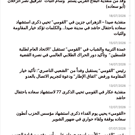
وفد من منفذية البقاع الغربي يسلّم “وسام الثبات” للرفيق نصر الزحلان
(أبو سعاده)
18/07/2026
منفذية صيدا – الزهراني جزين في “القومي” تحيي ذكرى استشهاد
سعاده باحتفال حاشد في مدينة صيدا.. والكلمات تؤكد خيار المقاومة
والثبات
15/07/2026
عمدة التربية والشباب في “القومي” تستقبل “الاتحاد العام لطلبة
فلسطين” وتأكيد دور الحراك الطلابي العالمي في نصرة القضية
14/07/2026
رئيس “القومي” يستقبل وفداً من “الشعبي الناصري”: تأكيد خيار
المقاومة ورفض “اتفاق الإطار” ودعوة لتجريم الاتصال بالعدو
13/07/2026
منفذية عكار في القومي تحيي الذكرى 77 لاستشهاد سعاده باحتفال
حاشد
12/07/2026
«القومي» يحيي يوم الفداء ذكرى استشهاد مؤسس الحزب أنطون
سعاده بوقفة ولقاء حواري في ضهور الشوير
07/07/2026
رئيس “القومي” الأمين اسعد حردان على رأس وفد من قيادة الحزب