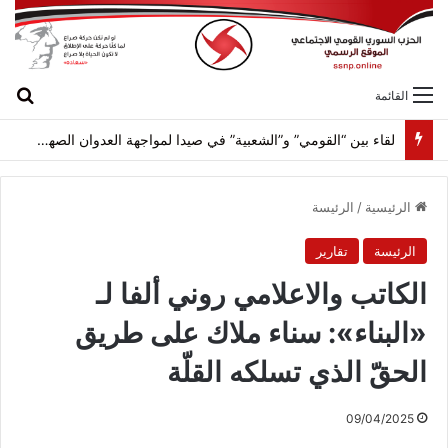
بح
القائمة
لقاء بين “القومي” و”الشعبية” في صيدا لمواجهة العدوان الصهيونيّ وإسقاط مشاريعه وسياساته
الرئيسية
/
الرئيسة
الرئيسة
تقارير
الكاتب والاعلامي روني ألفا لـ
«البناء»: سناء ملاك على طريق
الحقّ الذي تسلكه القلّة
09/04/2025