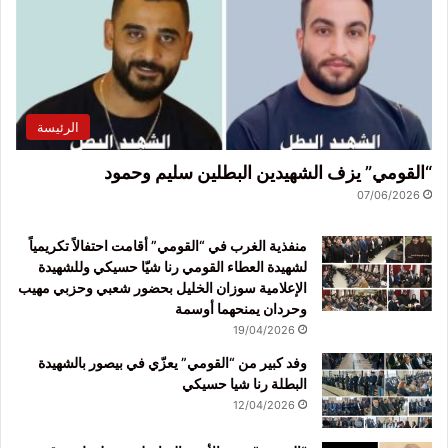
الرئيسة
“القومي” يزف الشهيدين البطلين سليم وحمود
07/06/2026
منفذية الغرب في “القومي” أقامت احتفالاً تكريمياً
لشهيدة العطاء القومي رنا شيّا حسيكي وللشهيدة
الإعلامية سوزان الخليل بحضور شعبي وحزبي مهيب
وحردان يمنحهما أوسمة
19/04/2026
وفد كبير من “القومي” يعزّي في بيصور بالشهيدة
البطلة رنا شيا حسيكي
12/04/2026