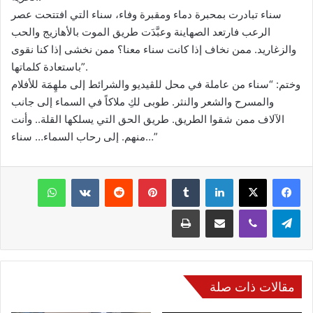
سناء تبادرت بمحبرة دماء ومقبرة وفاء، سناء التي افتتحت عصر
الرعب فارتعد الصهاينة وعبَّدَت طريق الموت بالأهازيج والحب
والزغاريد. ممن نخاف إذا كانت سناء معنا؟ ممن نخشى إذا كنا نقوى
باستعادة كلماتها”.
وختم: “سناء من عاملة في محل للڤيديو والشرائط إلى ملهِمَة للأفلام
والمسرح والشعر والنثر. طوبى لكِ ملاكاً في السماء إلى جانب
الآلاف ممن شقوا الطريق. طريق الحق التي يسلكها القلة.. وأنت
منهم. إلى رحاب السماء… سناء…”
فيسبوك
‫X
لينكدإن
‏Tumblr
بينتيريست
‏Reddit
‏VKontakte
واتساب
تيلقرام
ڤايبر
مشاركة عبر البريد
طباعة
مقالات ذات صلة