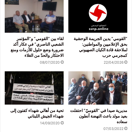
“القومي” يدين الجريمة الوحشية
لقاء بين “القومي” و”المؤتمر
بحق الإعلاميين والمواطنين:
الشعبي الناصري” في عكار أكد
لملاحقة قادة الكيان الصهيوني
ضرورة وضع حلول للأزمات ومنع
كمجرمي حرب
الاحتكار والحدّ من الغلاء
08/07/2020
22/04/2026
مديرية صيدا في “القوميّ” احتفلت
تحية من أهالي شهداء كفتون إلى
بعيد مولد باعث النهضة أنطون
شهداء الجيش اللبناني
سعاده
14/09/2020
07/03/2022