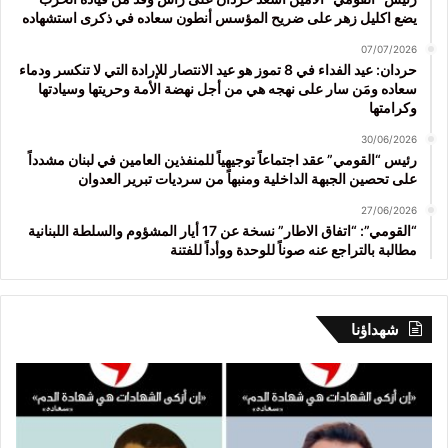
يضع اكليل زهر على ضريح المؤسس أنطون سعاده في ذكرى استشهاده
07/07/2026
حردان: عيد الفداء في 8 تموز هو عيد الانتصار للإرادة التي لا تنكسر ودماء
سعاده ومَن سار على نهجه هي من أجل نهضة الأمة وحريتها وسيادتها
وكرامتها
30/06/2026
رئيس “القومي” عقد اجتماعاً توجيهياً للمنفذين العامين في لبنان مشدداً
على تحصين الجبهة الداخلية ومنبهاً من سرديات تبرير العدوان
27/06/2026
“القومي”: “اتفاق الاطار” نسخة عن 17 أيار المشؤوم والسلطة اللبنانية
مطالبة بالتراجع عنه صوناً للوحدة ووأداً للفتنة
شهداؤنا