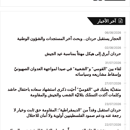
آخر الأخبار
06/08/2026
الحجار يستقبل حردان.. وبحث آخر المستجدات والشؤون الوطنية
02/08/2026
حردان أبرق إلى هيكل مهنئاً بمناسبة عيد الجيش
31/07/2026
لقاء بين “القومي” و”الشعبية” في صيدا لمواجهة العدوان الصهيونيّ
وإسقاط مشاريعه وسياساته
27/07/2026
منفذيّة بعلبك في “القوميّ” أحيَت ذكرى استشهاد سعاده باحتفال حاشد
وكلمات أكدت التمسّك بثلاثيّة الشعب والجيش والمقاومة
23/07/2026
حردان استقبل وفداً من “الديمقراطية”: المقاومة حق ثابت وخيار لا
رجعة عنه ودعم صمود الفلسطينيين أولوية ولا أمان للاحتلال
22/07/2026