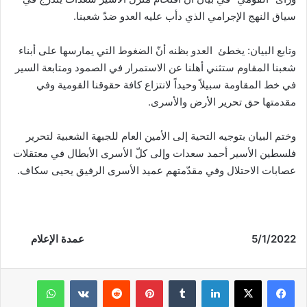
سياق النهج الإجرامي الذي دأب عليه العدو ضدّ شعبنا.
وتابع البيان: يخطئ العدو بظنه أنّ الضغوط التي يمارسها على أبناء
شعبنا المقاوم ستثني أهلنا عن الاستمرار في الصمود ومتابعة السير
في خط المقاومة سبيلاً وحيداً لانتزاع كافة حقوقنا القومية وفي
مقدمتها حق تحرير الأرض والأسرى.
وختم البيان بتوجيه التحية إلى الأمين العام للجبهة الشعبية لتحرير
فلسطين الأسير أحمد سعدات وإلى كلّ الأسرى الأبطال في معتقلات
عصابات الاحتلال وفي مقدّمتهم عميد الأسرى الرفيق يحيى سكاف.
5/1/2022 عمدة الإعلام
فيسبوك
‫X
لينكدإن
‏Tumblr
بينتيريست
‏Reddit
‏VKontakte
واتساب