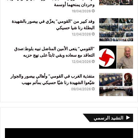
وحردان يمنحهما أوسمة
19/04/2026
وفد كبير من “القومي” يعزّي في بيصور بالشهيدة
البطلة رنا شيا حسيكي
12/04/2026
“القومي” ينعى الأمين المناضل نبيه بلوط:صدق
التعاقد مع سعاده وبقي ثابتاً على نهج حزبه
12/04/2026
منفذية الغرب في القومي” وأهالي بيصور والجوار
شيّعوا الشهيدة رنا شيّا حسيكي بمأتم مهيب
09/04/2026
النشيد الرسمي
مشغل
الفيديو