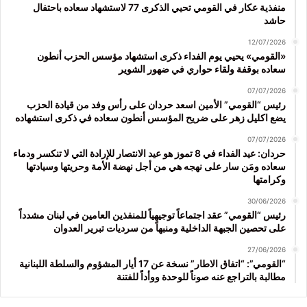
منفذية عكار في القومي تحيي الذكرى 77 لاستشهاد سعاده باحتفال
حاشد
12/07/2026
«القومي» يحيي يوم الفداء ذكرى استشهاد مؤسس الحزب أنطون
سعاده بوقفة ولقاء حواري في ضهور الشوير
07/07/2026
رئيس “القومي” الأمين اسعد حردان على رأس وفد من قيادة الحزب
يضع اكليل زهر على ضريح المؤسس أنطون سعاده في ذكرى استشهاده
07/07/2026
حردان: عيد الفداء في 8 تموز هو عيد الانتصار للإرادة التي لا تنكسر ودماء
سعاده ومَن سار على نهجه هي من أجل نهضة الأمة وحريتها وسيادتها
وكرامتها
30/06/2026
رئيس “القومي” عقد اجتماعاً توجيهياً للمنفذين العامين في لبنان مشدداً
على تحصين الجبهة الداخلية ومنبهاً من سرديات تبرير العدوان
27/06/2026
“القومي”: “اتفاق الاطار” نسخة عن 17 أيار المشؤوم والسلطة اللبنانية
مطالبة بالتراجع عنه صوناً للوحدة ووأداً للفتنة