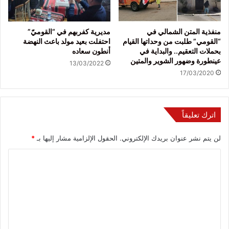
منفذية المتن الشمالي في
مديرية كفربهم في “القوميّ”
“القومي” طلبت من وحداتها القيام
احتفلت بعيد مولد باعث النهضة
بحملات التعقيم.. والبداية في
أنطون سعاده
عينطورة وضهور الشوير والمتين
13/03/2022
17/03/2020
اترك تعليقاً
لن يتم نشر عنوان بريدك الإلكتروني.
الحقول الإلزامية مشار إليها بـ
*
ا
ل
ت
ع
ل