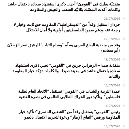
منفذيّة بعلبك في “القوميّ” أحيَت ذكرى استشهاد سعاده باحتفال حاشد
وكلمات أكدت التمسّك بثلاثيّة الشعب والجيش والمقاومة
23/07/2026
حردان استقبل وفداً من “الديمقراطية”: المقاومة حق ثابت وخيار لا
رجعة عنه ودعم صمود الفلسطينيين أولوية ولا أمان للاحتلال
22/07/2026
وفد من منفذية البقاع الغربي يسلّم “وسام الثبات” للرفيق نصر الزحلان
(أبو سعاده)
18/07/2026
منفذية صيدا – الزهراني جزين في “القومي” تحيي ذكرى استشهاد
سعاده باحتفال حاشد في مدينة صيدا.. والكلمات تؤكد خيار المقاومة
والثبات
15/07/2026
عمدة التربية والشباب في “القومي” تستقبل “الاتحاد العام لطلبة
فلسطين” وتأكيد دور الحراك الطلابي العالمي في نصرة القضية
14/07/2026
رئيس “القومي” يستقبل وفداً من “الشعبي الناصري”: تأكيد خيار
المقاومة ورفض “اتفاق الإطار” ودعوة لتجريم الاتصال بالعدو
13/07/2026