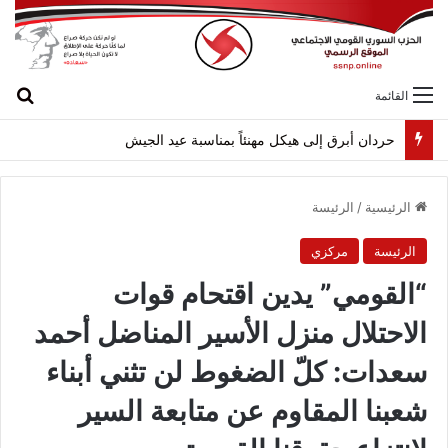
بح
القائمة
حردان أبرق إلى هيكل مهنئاً بمناسبة عيد الجيش
الرئيسية
/
الرئيسة
الرئيسة
مركزي
“القومي” يدين اقتحام قوات
الاحتلال منزل الأسير المناضل أحمد
سعدات: كلّ الضغوط لن تثني أبناء
شعبنا المقاوم عن متابعة السير