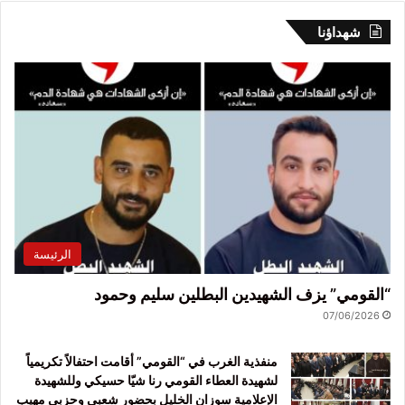
شهداؤنا
الرئيسة
“القومي” يزف الشهيدين البطلين سليم وحمود
07/06/2026
منفذية الغرب في “القومي” أقامت احتفالاً تكريمياً
لشهيدة العطاء القومي رنا شيّا حسيكي وللشهيدة
الإعلامية سوزان الخليل بحضور شعبي وحزبي مهيب