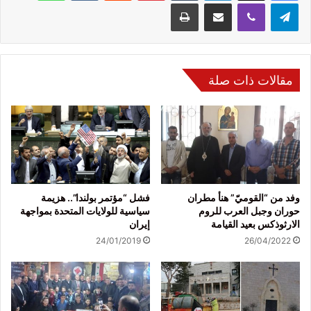
تيلقرام
ڤايبر
مشاركة عبر البريد
طباعة
مقالات ذات صلة
وفد من “القوميّ” هنأ مطران
فشل “مؤتمر بولندا”.. هزيمة
حوران وجبل العرب للروم
سياسية للولايات المتحدة بمواجهة
الارثوذكس بعيد القيامة
إيران
24/01/2019
26/04/2022