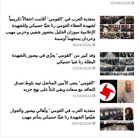
07/06/2026
منفذية الغرب في “القومي” أقامت احتفالاً تكريمياً
لشهيدة العطاء القومي رنا شيّا حسيكي وللشهيدة
الإعلامية سوزان الخليل بحضور شعبي وحزبي مهيب
وحردان يمنحهما أوسمة
19/04/2026
وفد كبير من “القومي” يعزّي في بيصور بالشهيدة
البطلة رنا شيا حسيكي
12/04/2026
“القومي” ينعى الأمين المناضل نبيه بلوط:صدق
التعاقد مع سعاده وبقي ثابتاً على نهج حزبه
12/04/2026
منفذية الغرب في القومي” وأهالي بيصور والجوار
شيّعوا الشهيدة رنا شيّا حسيكي بمأتم مهيب
09/04/2026