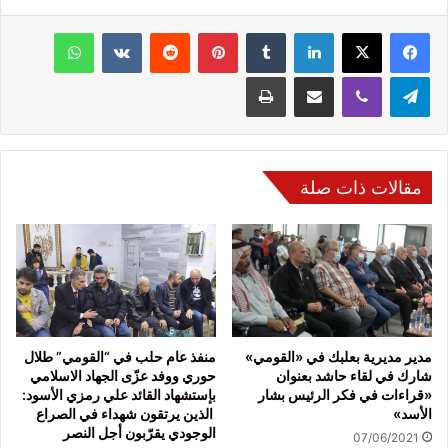
فيسبوك
‫X
لينكدإن
‏Tumblr
بينتيريست
‏Reddit
‏VKontakte
واتساب
تيلقرام
ڤايبر
مشاركة عبر البريد
طباعة
مقالات ذات صلة
مدير مديرية بعلبك في «القومي»
منفذ عام حلب في “القومي” طلال
شارك في لقاء حاشد بعنوان
حوري ووفد عزّى الجهاد الاسلامي
«قراءات في فكر الرئيس بشار
بإستشهاد القائد علي رمزي الأسود:
الأسد»
الذين يرتقون شهداء في الصراع
الوجودي يقرّبون أجل النصر
07/06/2021