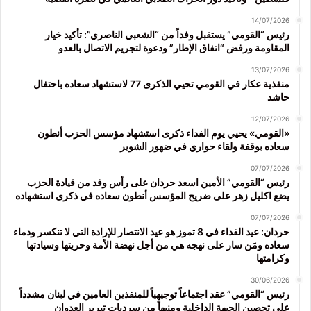
14/07/2026
رئيس “القومي” يستقبل وفداً من “الشعبي الناصري”: تأكيد خيار
المقاومة ورفض “اتفاق الإطار” ودعوة لتجريم الاتصال بالعدو
13/07/2026
منفذية عكار في القومي تحيي الذكرى 77 لاستشهاد سعاده باحتفال
حاشد
12/07/2026
«القومي» يحيي يوم الفداء ذكرى استشهاد مؤسس الحزب أنطون
سعاده بوقفة ولقاء حواري في ضهور الشوير
07/07/2026
رئيس “القومي” الأمين اسعد حردان على رأس وفد من قيادة الحزب
يضع اكليل زهر على ضريح المؤسس أنطون سعاده في ذكرى استشهاده
07/07/2026
حردان: عيد الفداء في 8 تموز هو عيد الانتصار للإرادة التي لا تنكسر ودماء
سعاده ومَن سار على نهجه هي من أجل نهضة الأمة وحريتها وسيادتها
وكرامتها
30/06/2026
رئيس “القومي” عقد اجتماعاً توجيهياً للمنفذين العامين في لبنان مشدداً
على تحصين الجبهة الداخلية ومنبهاً من سرديات تبرير العدوان