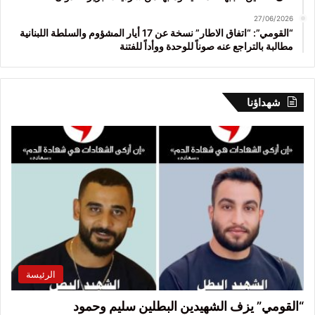
27/06/2026
“القومي”: “اتفاق الاطار” نسخة عن 17 أيار المشؤوم والسلطة اللبنانية
مطالبة بالتراجع عنه صوناً للوحدة ووأداً للفتنة
شهداؤنا
الرئيسة
“القومي” يزف الشهيدين البطلين سليم وحمود