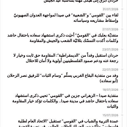
حردان أبرق إلى هيكل مهنئاً بمناسبة عيد الجيش
31/07/2026
لقاء بين “القومي” و”الشعبية” في صيدا لمواجهة العدوان الصهيونيّ
وإسقاط مشاريعه وسياساته
27/07/2026
منفذيّة بعلبك في “القوميّ” أحيَت ذكرى استشهاد سعاده باحتفال حاشد
وكلمات أكدت التمسّك بثلاثيّة الشعب والجيش والمقاومة
23/07/2026
حردان استقبل وفداً من “الديمقراطية”: المقاومة حق ثابت وخيار لا
رجعة عنه ودعم صمود الفلسطينيين أولوية ولا أمان للاحتلال
22/07/2026
وفد من منفذية البقاع الغربي يسلّم “وسام الثبات” للرفيق نصر الزحلان
(أبو سعاده)
18/07/2026
منفذية صيدا – الزهراني جزين في “القومي” تحيي ذكرى استشهاد
سعاده باحتفال حاشد في مدينة صيدا.. والكلمات تؤكد خيار المقاومة
والثبات
15/07/2026
عمدة التربية والشباب في “القومي” تستقبل “الاتحاد العام لطلبة
فلسطين” وتأكيد دور الحراك الطلابي العالمي في نصرة القضية