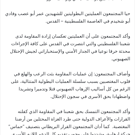
حيا المجتمعون العمليتين البطوليتين للشهيدين عمر أبو عصب وفادي
أبو شخيدم في العاصمة الفلسطينية – القدس.
وأكد المجتمعون على أن العمليتين تعكسان إرادة المقاومة لدى
شعبنا الفلسطيني والتي انتصرت في القدس على كافة الإجراءات
محدثة خرقا نوعيا في الجدار الأمني والإستخباراتي لجيش الإحتلال
الصهيوني.
وأضاف المجتمعون: إن عمليات المقاومة بثت الرعب والهلع في
قلوب المغتصبين بسبب سلسلة العمليات البطولية المتتالية، على
الرغم من كل أساليب الإرهاب الصهيوني قتلا وتدميرا وتشريدا
واضطهادا بحق الأسرى في سجون الإحتلال.
وأكد المجتمعون التمسك بحق شعبنا في المقاومة الذي كفلته
القرارات والأعراف الدولية حتى طرد الغزاة المحتلين من أرضنا
المغتصبة. كما أدان المجتمعون القرار البريطاني بتصنيف “حماس”
حركة إرهابية، وشددوا على وجوب تقديم كل الدعم اللازم للأسرى