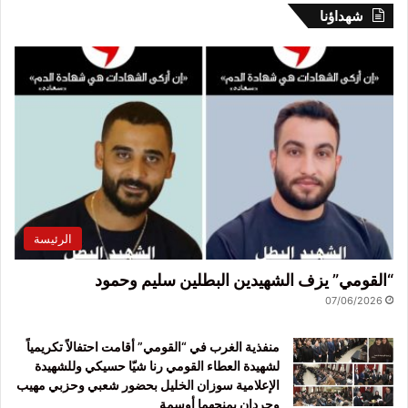
شهداؤنا
الرئيسة
“القومي” يزف الشهيدين البطلين سليم وحمود
07/06/2026
منفذية الغرب في “القومي” أقامت احتفالاً تكريمياً
لشهيدة العطاء القومي رنا شيّا حسيكي وللشهيدة
الإعلامية سوزان الخليل بحضور شعبي وحزبي مهيب
وحردان يمنحهما أوسمة