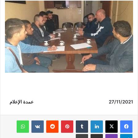
27/11/2021 عمدة الإعلام
فيسبوك
‫X
لينكدإن
‏Tumblr
بينتيريست
‏Reddit
‏VKontakte
واتساب
تيلقرام
ڤايبر
مشاركة عبر البريد
طباعة