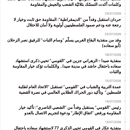
وكلمات أكدت التمسّك بثلاثيّة الشعب والجيش والمقاومة
23/07/2026
حردان استقبل وفداً من “الديمقراطية”: المقاومة حق ثابت وخيار لا
رجعة عنه ودعم صمود الفلسطينيين أولوية ولا أمان للاحتلال
22/07/2026
وفد من منفذية البقاع الغربي يسلّم “وسام الثبات” للرفيق نصر الزحلان
(أبو سعاده)
18/07/2026
منفذية صيدا – الزهراني جزين في “القومي” تحيي ذكرى استشهاد
سعاده باحتفال حاشد في مدينة صيدا.. والكلمات تؤكد خيار المقاومة
والثبات
15/07/2026
عمدة التربية والشباب في “القومي” تستقبل “الاتحاد العام لطلبة
فلسطين” وتأكيد دور الحراك الطلابي العالمي في نصرة القضية
14/07/2026
رئيس “القومي” يستقبل وفداً من “الشعبي الناصري”: تأكيد خيار
المقاومة ورفض “اتفاق الإطار” ودعوة لتجريم الاتصال بالعدو
13/07/2026
منفذية عكار في القومي تحيي الذكرى 77 لاستشهاد سعاده باحتفال