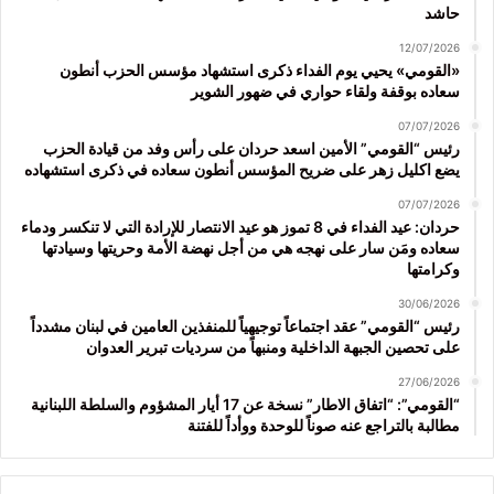
حاشد
12/07/2026
«القومي» يحيي يوم الفداء ذكرى استشهاد مؤسس الحزب أنطون
سعاده بوقفة ولقاء حواري في ضهور الشوير
07/07/2026
رئيس “القومي” الأمين اسعد حردان على رأس وفد من قيادة الحزب
يضع اكليل زهر على ضريح المؤسس أنطون سعاده في ذكرى استشهاده
07/07/2026
حردان: عيد الفداء في 8 تموز هو عيد الانتصار للإرادة التي لا تنكسر ودماء
سعاده ومَن سار على نهجه هي من أجل نهضة الأمة وحريتها وسيادتها
وكرامتها
30/06/2026
رئيس “القومي” عقد اجتماعاً توجيهياً للمنفذين العامين في لبنان مشدداً
على تحصين الجبهة الداخلية ومنبهاً من سرديات تبرير العدوان
27/06/2026
“القومي”: “اتفاق الاطار” نسخة عن 17 أيار المشؤوم والسلطة اللبنانية
مطالبة بالتراجع عنه صوناً للوحدة ووأداً للفتنة