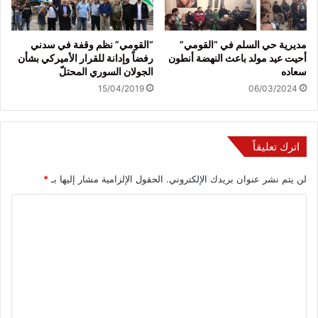
مديرية حي السلم في “القومي”
“القومي” نظم وقفة في سدني
أحيت عيد مولد باعث النهضة أنطون
رفضاً وإدانة للقرار الأميركي بشأن
سعاده
الجولان السوري المحتلّ
15/04/2019
06/03/2024
اترك تعليقاً
لن يتم نشر عنوان بريدك الإلكتروني.
الحقول الإلزامية مشار إليها بـ
*
ا
ل
ت
ع
ل
ي