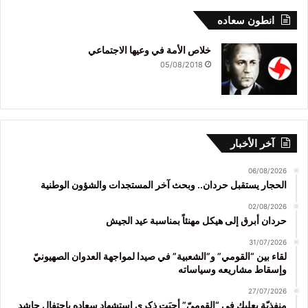
انطون سعاده
خلاص الأمة في وعيها الاجتماعي
05/08/2018
آخر الأخبار
06/08/2026
الحجار يستقبل حردان.. وبحث آخر المستجدات والشؤون الوطنية
02/08/2026
حردان أبرق إلى هيكل مهنئاً بمناسبة عيد الجيش
31/07/2026
لقاء بين “القومي” و”الشعبية” في صيدا لمواجهة العدوان الصهيونيّ
وإسقاط مشاريعه وسياساته
27/07/2026
منفذيّة بعلبك في “القوميّ” أحيَت ذكرى استشهاد سعاده باحتفال حاشد