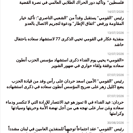
فلسطين” وتأكيد دور الحراك الطلابي العالمي في نصرة القضية
14/07/2026
رئيس “القومي” يستقبل وفداً من “الشعبي الناصري”: تأكيد خيار
المقاومة ورفض “اتفاق الإطار” ودعوة لتجريم الاتصال بالعدو
13/07/2026
منفذية عكار في القومي تحيي الذكرى 77 لاستشهاد سعاده باحتفال
حاشد
12/07/2026
«القومي» يحيي يوم الفداء ذكرى استشهاد مؤسس الحزب أنطون
سعاده بوقفة ولقاء حواري في ضهور الشوير
07/07/2026
رئيس “القومي” الأمين اسعد حردان على رأس وفد من قيادة الحزب
يضع اكليل زهر على ضريح المؤسس أنطون سعاده في ذكرى استشهاده
07/07/2026
حردان: عيد الفداء في 8 تموز هو عيد الانتصار للإرادة التي لا تنكسر ودماء
سعاده ومَن سار على نهجه هي من أجل نهضة الأمة وحريتها وسيادتها
وكرامتها
30/06/2026
رئيس “القومي” عقد اجتماعاً توجيهياً للمنفذين العامين في لبنان مشدداً