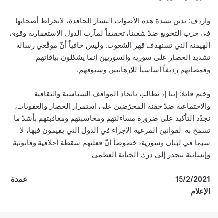
واردف: ندين بشدة هذه الأصوات النشاز الحاقدة، لانخراط أصحابها
في حرب التجويع ضدّ شعبنا، تحقيقاً لمآرب الدول الاستعمارية وقوى
الهيمنة التي تستهدف قهر الشعوب. وليس خافياً أنّ موقّعي رسالة
تشديد الحصار على سورية والسوريين إنما يشكلون بياقاتهم
وقمصانهم رديفاً أساسياً للإرهابيين وسيوفهم.
وختم قائلاً: إننا إذ نطالب باتخاذ المواقف السياسية والثقافية
والاجتماعية ضدّ حفنة المحرّضين على استمرار الحصار والعقوبات،
نجدّد التأكيد على ضرورة مساءلتهم ومحاسبتهم ومعاقبتهم بأشدّ ما
تسمح به القوانين المرعية الإجراء في الدول التي يقيمون فيها، لا
سيما في لبنان وسورية، خصوصاً أنّ فعلتهم سقطة أخلاقية وقانونية
وإنسانية تنحدر إلى درك الخيانة العظمى.
15
/2/2021 عمدة
الإعلام