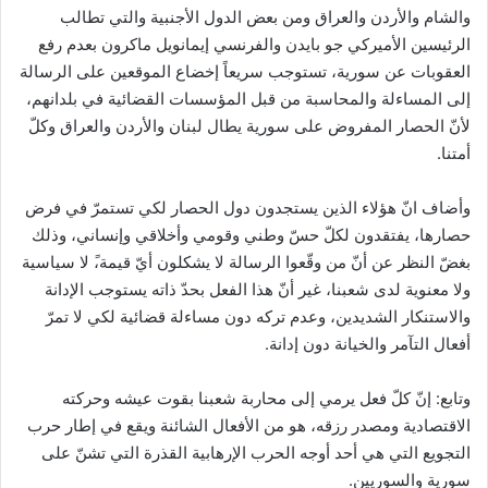
والشام والأردن والعراق ومن بعض الدول الأجنبية والتي تطالب
الرئيسين الأميركي جو بايدن والفرنسي إيمانويل ماكرون بعدم رفع
العقوبات عن سورية، تستوجب سريعاً إخضاع الموقعين على الرسالة
إلى المساءلة والمحاسبة من قبل المؤسسات القضائية في بلدانهم،
لأنّ الحصار المفروض على سورية يطال لبنان والأردن والعراق وكلّ
أمتنا.
وأضاف انّ هؤلاء الذين يستجدون دول الحصار لكي تستمرّ في فرض
حصارها، يفتقدون لكلّ حسّ وطني وقومي وأخلاقي وإنساني، وذلك
بغضّ النظر عن أنّ من وقّعوا الرسالة لا يشكلون أيّ قيمة،ً لا سياسية
ولا معنوية لدى شعبنا، غير أنّ هذا الفعل بحدّ ذاته يستوجب الإدانة
والاستنكار الشديدين، وعدم تركه دون مساءلة قضائية لكي لا تمرّ
أفعال التآمر والخيانة دون إدانة.
وتابع: إنّ كلّ فعل يرمي إلى محاربة شعبنا بقوت عيشه وحركته
الاقتصادية ومصدر رزقه، هو من الأفعال الشائنة ويقع في إطار حرب
التجويع التي هي أحد أوجه الحرب الإرهابية القذرة التي تشنّ على
سورية والسوريين.