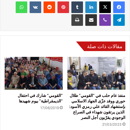
فيسبوك
‫X
لينكدإن
‏Tumblr
بينتيريست
‏Reddit
‏VKontakte
واتساب
تيلقرام
ڤايبر
مشاركة عبر البريد
طباعة
مقالات ذات صلة
منفذ عام حلب في “القومي” طلال
“القومي” شارك في احتفال
حوري ووفد عزّى الجهاد الاسلامي
“الديمقراطية” بيوم شهيدها
بإستشهاد القائد علي رمزي الأسود:
17/06/2019
الذين يرتقون شهداء في الصراع
الوجودي يقرّبون أجل النصر
21/03/2023