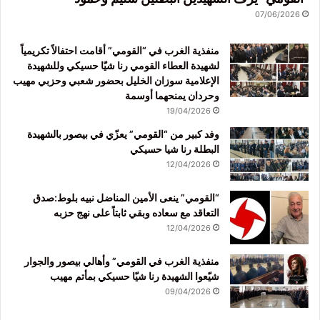
07/06/2026
منفذية الغرب في “القومي” أقامت احتفالاً تكريمياً
لشهيدة العطاء القومي رنا شيّا حسيكي وللشهيدة
الإعلامية سوزان الخليل بحضور شعبي وحزبي مهيب
وحردان يمنحهما أوسمة
19/04/2026
وفد كبير من “القومي” يعزّي في بيصور بالشهيدة
البطلة رنا شيا حسيكي
12/04/2026
“القومي” ينعى الأمين المناضل نبيه بلوط:صدق
التعاقد مع سعاده وبقي ثابتاً على نهج حزبه
12/04/2026
منفذية الغرب في القومي” وأهالي بيصور والجوار
شيّعوا الشهيدة رنا شيّا حسيكي بمأتم مهيب
09/04/2026