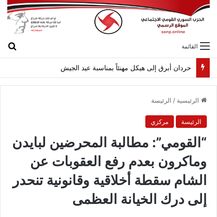
بح
القائمة
حردان أبرق إلى هيكل مهنئاً بمناسبة عيد الجيش
الرئيسية
/
الرئيسة
الرئيسة
مركزي
“القومي”: مطالبة المحرضين لبايدن
وماكرون بعدم رفع العقوبات عن
الشام سقطة أخلاقية وقانونية تنحدر
إلى درك الخيانة العظمى