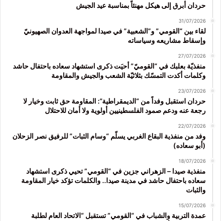
حردان أبرق إلى هيكل مهنئاً بمناسبة عيد الجيش
31/07/2026
لقاء بين “القومي” و”الشعبية” في صيدا لمواجهة العدوان الصهيونيّ
وإسقاط مشاريعه وسياساته
27/07/2026
منفذيّة بعلبك في “القوميّ” أحيَت ذكرى استشهاد سعاده باحتفال حاشد
وكلمات أكدت التمسّك بثلاثيّة الشعب والجيش والمقاومة
23/07/2026
حردان استقبل وفداً من “الديمقراطية”: المقاومة حق ثابت وخيار لا
رجعة عنه ودعم صمود الفلسطينيين أولوية ولا أمان للاحتلال
22/07/2026
وفد من منفذية البقاع الغربي يسلّم “وسام الثبات” للرفيق نصر الزحلان
(أبو سعاده)
18/07/2026
منفذية صيدا – الزهراني جزين في “القومي” تحيي ذكرى استشهاد
سعاده باحتفال حاشد في مدينة صيدا.. والكلمات تؤكد خيار المقاومة
والثبات
15/07/2026
عمدة التربية والشباب في “القومي” تستقبل “الاتحاد العام لطلبة