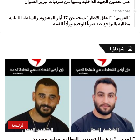
على تحصين الجبهة الداخلية ومنبهاً من سرديات تبرير العدوان
27/06/2026
“القومي”: “اتفاق الاطار” نسخة عن 17 أيار المشؤوم والسلطة اللبنانية
مطالبة بالتراجع عنه صوناً للوحدة ووأداً للفتنة
شهداؤنا
الرئيسة
“القومي” يزف الشهيدين البطلين سليم وحمود