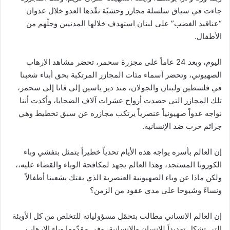
جاءت في سياق سلسلة مجازر وحشيّة نفّذها العدو خلال عدوان
“عناقيد الغضب” على لبنان استهدف خلالها المدنيين وجلّهم من
الأطفال.
اليوم، وبعد 24 عاماً على مجزرة سحمر، تحضر مشاهد الإرهاب
الصهيوني، وتحضر أسماء مئات المجازر المرتكبة بحق أبناء شعبنا
في فلسطين ولبنان والجولان، منذ دير ياسين إلى قانا إلى سحمر،
تلك المجازر التي حصدت أرواح عشرات آلاف الضحايا، وأكدت أننا
نواجه عدواً صهيونياً عنصرياً يرتكب مجازره عن سبق تخطيط وهي
جرائم حرب ضد الإنسانية.
إن العالم بأسره يواجه هذه الأيام تحدياً خطيراً يتمثل بتفشي وباء
الكورونا المستجد، وهذا العالم يجهد لمكافحة الوباء والقضاء عليه،،
ولكن ماذا عن وباء الصهيونية العنصرية الذي يفتك بشعبنا أطفالاً
ونساءً وشيوخا على مدى عقود من الزمن؟
إن العالم الإنساني مطالب بتحمّل مسؤولياته للتخلص من كل الأوبئة
التي تشكل تهديداً للانسان والانسانية، وفي مقدّمها وباء الإرهاب