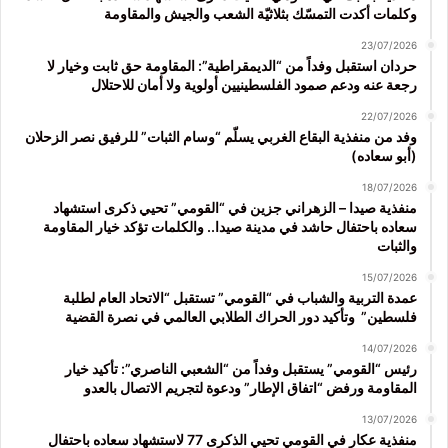
وكلمات أكدت التمسّك بثلاثيّة الشعب والجيش والمقاومة
23/07/2026
حردان استقبل وفداً من “الديمقراطية”: المقاومة حق ثابت وخيار لا
رجعة عنه ودعم صمود الفلسطينيين أولوية ولا أمان للاحتلال
22/07/2026
وفد من منفذية البقاع الغربي يسلّم “وسام الثبات” للرفيق نصر الزحلان
(أبو سعاده)
18/07/2026
منفذية صيدا – الزهراني جزين في “القومي” تحيي ذكرى استشهاد
سعاده باحتفال حاشد في مدينة صيدا.. والكلمات تؤكد خيار المقاومة
والثبات
15/07/2026
عمدة التربية والشباب في “القومي” تستقبل “الاتحاد العام لطلبة
فلسطين” وتأكيد دور الحراك الطلابي العالمي في نصرة القضية
14/07/2026
رئيس “القومي” يستقبل وفداً من “الشعبي الناصري”: تأكيد خيار
المقاومة ورفض “اتفاق الإطار” ودعوة لتجريم الاتصال بالعدو
13/07/2026
منفذية عكار في القومي تحيي الذكرى 77 لاستشهاد سعاده باحتفال