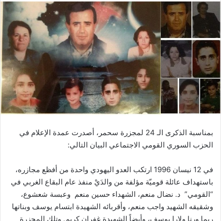
بمناسبة الذكرى الـ 24 لمجزرة سحمر، أصدرت عمدة الإعلام في
الحزب السوري القومي الاجتماعي البيان التالي:
في 12 نيسان 1996 ارتكب العدو اليهودي واحدة من أفظع مجازره،
باستهداف عائلة قوميّة مؤلفة من والدَيْ منفذ عام البقاع الغربي في
“القومي” د. نضال منعم، الشهداء حسين منعم وعبسة شعشوع،
وشقيقه الشهيد واجب منعم، وأقربائه الشهيدة ابتسام يوسف وبناتها
ريما ورنا ولارا يوسف، وأيضاً الشهيدة غفران كريم. وتلك المجزرة