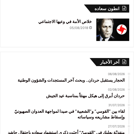
انطون سعاده
خلاص الأمة في وعيها الاجتماعي
05/08/2018
آخر الأخبار
06/08/2026
الحجار يستقبل حردان.. وبحث آخر المستجدات والشؤون الوطنية
02/08/2026
حردان أبرق إلى هيكل مهنئاً بمناسبة عيد الجيش
31/07/2026
لقاء بين “القومي” و”الشعبية” في صيدا لمواجهة العدوان الصهيونيّ
وإسقاط مشاريعه وسياساته
27/07/2026
منفذيّة بعلبك في “القوميّ” أحيَت ذكرى استشهاد سعاده باحتفال حاشد