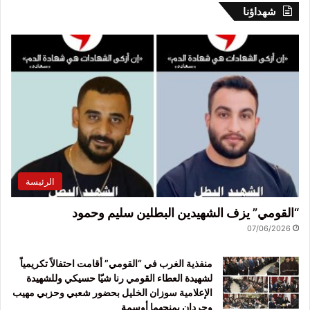
شهداؤنا
الرئيسة
“القومي” يزف الشهيدين البطلين سليم وحمود
07/06/2026
منفذية الغرب في “القومي” أقامت احتفالاً تكريمياً
لشهيدة العطاء القومي رنا شيّا حسيكي وللشهيدة
الإعلامية سوزان الخليل بحضور شعبي وحزبي مهيب
وحردان يمنحهما أوسمة