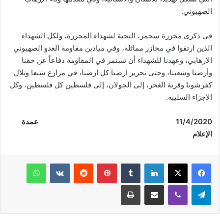
الصهيوني.
في ذكرى مجزرة سحمر، التحية لشهداء المجزرة، ولكل الشهداء
الذين ارتقوا في مجازر مماثلة، وفي ميادين مقاومة العدو الصهيوني
الارهابي، وعهدنا للشهداء أن نستمر في المقاومة دفاعاً عن حقنا
وأرضنا وشعبنا، وحتى تحرير ارضنا كل ارضنا، في مزارع شبعا وتلال
كفرشوبا وقرية الغجر، إلى الجولان، إلى فلسطين كل فلسطين، وكل
الأجزاء السليبة.
/2020
4
/
11
عمدة
الإعلام
فيسبوك
‫X
لينكدإن
‏Tumblr
بينتيريست
‏Reddit
‏VKontakte
واتساب
تيلقرام
ڤايبر
مشاركة عبر البريد
طباعة