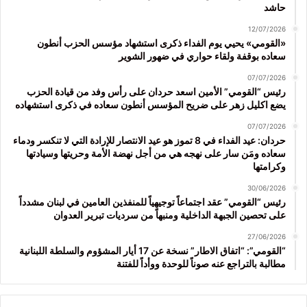
حاشد
12/07/2026
«القومي» يحيي يوم الفداء ذكرى استشهاد مؤسس الحزب أنطون
سعاده بوقفة ولقاء حواري في ضهور الشوير
07/07/2026
رئيس “القومي” الأمين اسعد حردان على رأس وفد من قيادة الحزب
يضع اكليل زهر على ضريح المؤسس أنطون سعاده في ذكرى استشهاده
07/07/2026
حردان: عيد الفداء في 8 تموز هو عيد الانتصار للإرادة التي لا تنكسر ودماء
سعاده ومَن سار على نهجه هي من أجل نهضة الأمة وحريتها وسيادتها
وكرامتها
30/06/2026
رئيس “القومي” عقد اجتماعاً توجيهياً للمنفذين العامين في لبنان مشدداً
على تحصين الجبهة الداخلية ومنبهاً من سرديات تبرير العدوان
27/06/2026
“القومي”: “اتفاق الاطار” نسخة عن 17 أيار المشؤوم والسلطة اللبنانية
مطالبة بالتراجع عنه صوناً للوحدة ووأداً للفتنة