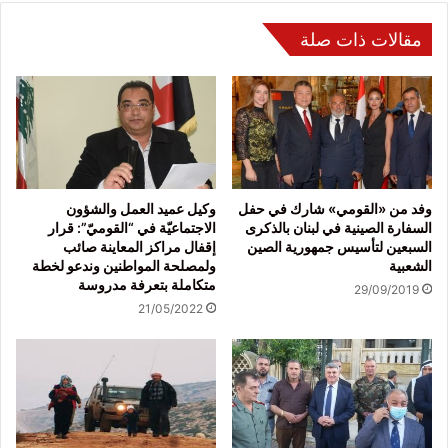
مقالات ذات صلة
وفد من «القومي» شارك في حفل
وكيل عميد العمل والشؤون
السفارة الصينية في لبنان بالذكرى
الاجتماعيّة في “القوميّ”: قرار
السبعين لتأسيس جمهورية الصين
إقفال مراكز المعاينة صائب
الشعبية
ولمصلحة المواطنين وندعو لخطة
متكاملة بتعرفة مدروسة
29/09/2019
21/05/2022