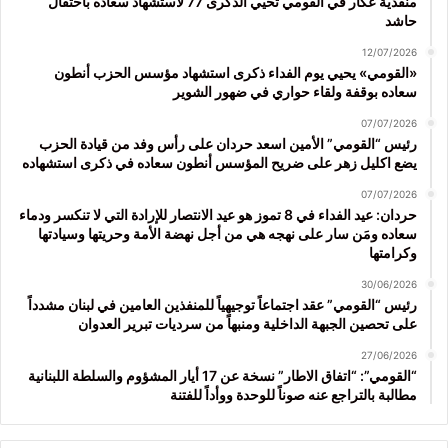
منفذية عكار في القومي تحيي الذكرى 77 لاستشهاد سعاده باحتفال
حاشد
12/07/2026
«القومي» يحيي يوم الفداء ذكرى استشهاد مؤسس الحزب أنطون
سعاده بوقفة ولقاء حواري في ضهور الشوير
07/07/2026
رئيس “القومي” الأمين اسعد حردان على رأس وفد من قيادة الحزب
يضع اكليل زهر على ضريح المؤسس أنطون سعاده في ذكرى استشهاده
07/07/2026
حردان: عيد الفداء في 8 تموز هو عيد الانتصار للإرادة التي لا تنكسر ودماء
سعاده ومَن سار على نهجه هي من أجل نهضة الأمة وحريتها وسيادتها
وكرامتها
30/06/2026
رئيس “القومي” عقد اجتماعاً توجيهياً للمنفذين العامين في لبنان مشدداً
على تحصين الجبهة الداخلية ومنبهاً من سرديات تبرير العدوان
27/06/2026
“القومي”: “اتفاق الاطار” نسخة عن 17 أيار المشؤوم والسلطة اللبنانية
مطالبة بالتراجع عنه صوناً للوحدة ووأداً للفتنة