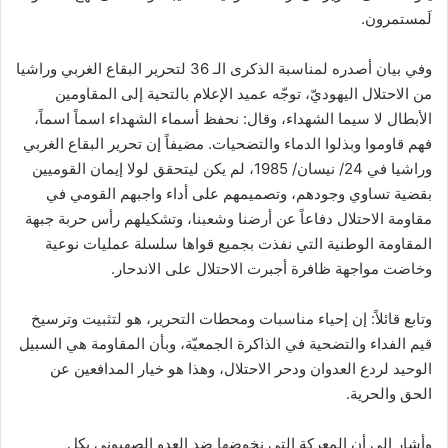
لَمستمرون.
وفي بيان أصدره لمناسبة الذكرى الـ 36 لتحرير البقاع الغربي وراشيا
من الاحتلال اليهوديّ، توجّه عميد الإعلام بالتحية إلى المقاومين
الأبطال لا سيما الشهداء، وقال: نحفظ أسماء الشهداء اسماً اسماً،
فهم قاوموا وبذلوا الدماء والتضحيات. مضيفاً إن تحرير البقاع الغربي
وراشيا في 24/ نيسان/ 1985، لم يكن ليتحقق لولا إيمان القوميين
بقضية تساوي وجودهم، وتصميمهم على أداء واجبهم القومي في
مقاومة الاحتلال دفاعاً عن أرضنا وشعبنا، وتشكيلهم رأس حربة جبهة
المقاومة الوطنية التي نفذت بجميع قواها سلسلة عمليات نوعية
وخاضت مواجهة ظافرة أجبرت الاحتلال على الاندحار.
وتابع قائلاً: إن إحياء مناسبات ومحطات التحرير، هو لتثبيت وترسيخ
قيم الفداء والتضحية في الذاكرة الجمعيّة، وبأن المقاومة هي السبيل
الوحيد لردع العدوان ودحر الاحتلال، وهذا هو خيار المدافعين عن
الحق والحرية.
وأشار إلى أن المعركة التي نخوضها ضد العدو الصهيوني بكل