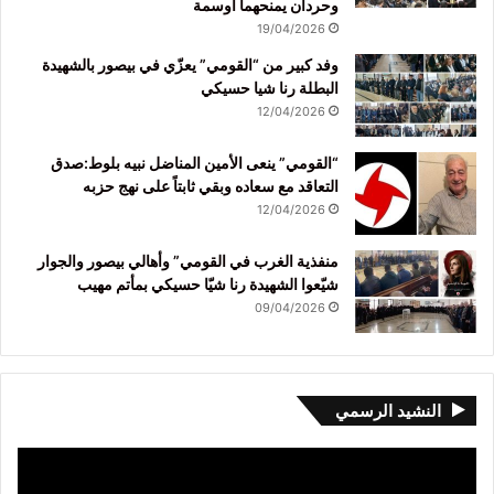
وحردان يمنحهما أوسمة
19/04/2026
وفد كبير من “القومي” يعزّي في بيصور بالشهيدة
البطلة رنا شيا حسيكي
12/04/2026
“القومي” ينعى الأمين المناضل نبيه بلوط:صدق
التعاقد مع سعاده وبقي ثابتاً على نهج حزبه
12/04/2026
منفذية الغرب في القومي” وأهالي بيصور والجوار
شيّعوا الشهيدة رنا شيّا حسيكي بمأتم مهيب
09/04/2026
النشيد الرسمي
مشغل
الفيديو