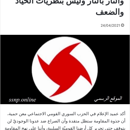
والنار بالنار وليس بنظريات الحياد
والضعف
24/04/2021
أكد عميد الإعلام في الحزب السوري القومي الاجتماعي معن حمية،
أن جذوة المقاومة ستظل متقدة وأن الصراع ضد عدونا الوجوديّ لن
يتوقف حتى تحرير كل أرضنا القوميّة السليبة، وأننا على نهج المقاومة