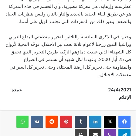
غطرسته وإرهابه، هي معركة مصيرية، وأن الحسم في هذه المعركة
هو عن طريق لقاء الحديد بالحديد والنار بالنار، وليس بنظريات الحياد
والضعف وغير ذلك من المفردات التي تجلب الويل على أمتنا.
وختم: في الذكرى السادسة والثلاثين لتحرير منطقتي البقاع الغربي
وراشيا اللتين رزحتا لأعوام ثلاثة تحت نير الاحتلال، نوجّه التحية لأرواح
كل الشهداء الذين عبدت دماؤهم الزكية طريق التحرير الذي تحقق
في 25 أيار 2000، وعهدنا لكل شهيد أن نستمر في الصراع
والمقاومة حتى تحرير كل أرضنا المحتلة، وحتى تحرير كل أسير في
معتقلات الاحتلال.
24/4/2021 عمدة
الإعلام
فيسبوك
‫X
لينكدإن
‏Tumblr
بينتيريست
‏Reddit
‏VKontakte
واتساب
تيلقرام
ڤايبر
مشاركة عبر البريد
طباعة