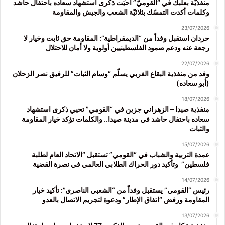
منفذيّة بعلبك في “القوميّ” أحيَت ذكرى استشهاد سعاده باحتفال حاشد
وكلمات أكدت التمسّك بثلاثيّة الشعب والجيش والمقاومة
23/07/2026
حردان استقبل وفداً من “الديمقراطية”: المقاومة حق ثابت وخيار لا
رجعة عنه ودعم صمود الفلسطينيين أولوية ولا أمان للاحتلال
22/07/2026
وفد من منفذية البقاع الغربي يسلّم “وسام الثبات” للرفيق نصر الزحلان
(أبو سعاده)
18/07/2026
منفذية صيدا – الزهراني جزين في “القومي” تحيي ذكرى استشهاد
سعاده باحتفال حاشد في مدينة صيدا.. والكلمات تؤكد خيار المقاومة
والثبات
15/07/2026
عمدة التربية والشباب في “القومي” تستقبل “الاتحاد العام لطلبة
فلسطين” وتأكيد دور الحراك الطلابي العالمي في نصرة القضية
14/07/2026
رئيس “القومي” يستقبل وفداً من “الشعبي الناصري”: تأكيد خيار
المقاومة ورفض “اتفاق الإطار” ودعوة لتجريم الاتصال بالعدو
13/07/2026