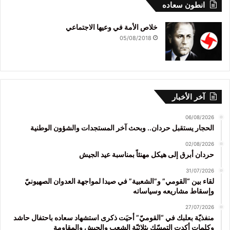
انطون سعاده
خلاص الأمة في وعيها الاجتماعي
05/08/2018
آخر الأخبار
06/08/2026
الحجار يستقبل حردان.. وبحث آخر المستجدات والشؤون الوطنية
02/08/2026
حردان أبرق إلى هيكل مهنئاً بمناسبة عيد الجيش
31/07/2026
لقاء بين “القومي” و”الشعبية” في صيدا لمواجهة العدوان الصهيونيّ
وإسقاط مشاريعه وسياساته
27/07/2026
منفذيّة بعلبك في “القوميّ” أحيَت ذكرى استشهاد سعاده باحتفال حاشد
وكلمات أكدت التمسّك بثلاثيّة الشعب والجيش والمقاومة