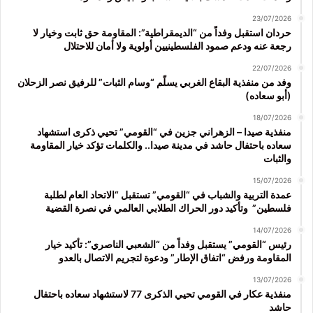
23/07/2026
حردان استقبل وفداً من “الديمقراطية”: المقاومة حق ثابت وخيار لا
رجعة عنه ودعم صمود الفلسطينيين أولوية ولا أمان للاحتلال
22/07/2026
وفد من منفذية البقاع الغربي يسلّم “وسام الثبات” للرفيق نصر الزحلان
(أبو سعاده)
18/07/2026
منفذية صيدا – الزهراني جزين في “القومي” تحيي ذكرى استشهاد
سعاده باحتفال حاشد في مدينة صيدا.. والكلمات تؤكد خيار المقاومة
والثبات
15/07/2026
عمدة التربية والشباب في “القومي” تستقبل “الاتحاد العام لطلبة
فلسطين” وتأكيد دور الحراك الطلابي العالمي في نصرة القضية
14/07/2026
رئيس “القومي” يستقبل وفداً من “الشعبي الناصري”: تأكيد خيار
المقاومة ورفض “اتفاق الإطار” ودعوة لتجريم الاتصال بالعدو
13/07/2026
منفذية عكار في القومي تحيي الذكرى 77 لاستشهاد سعاده باحتفال
حاشد