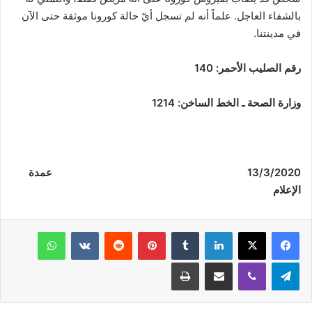
بالشفاء العاجل. علماً أنه لم تسجل أيّ حالة كورونا موثقة حتى الآن
في مدينتنا.
رقم الصليب الأحمر: 140
وزارة الصحة ـ الخط الساخن: 1214
/3/2020
13
عمدة
الإعلام
فيسبوك
‫X
لينكدإن
‏Tumblr
بينتيريست
‏Reddit
‏VKontakte
واتساب
تيلقرام
ڤايبر
مشاركة عبر البريد
طباعة