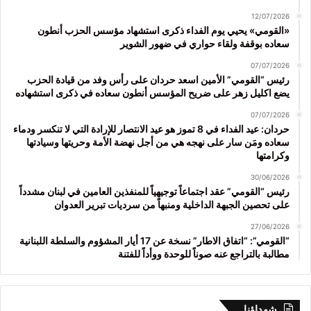
12/07/2026
«القومي» يحيي يوم الفداء ذكرى استشهاد مؤسس الحزب أنطون
سعاده بوقفة ولقاء حواري في ضهور الشوير
07/07/2026
رئيس “القومي” الأمين اسعد حردان على رأس وفد من قيادة الحزب
يضع اكليل زهر على ضريح المؤسس أنطون سعاده في ذكرى استشهاده
07/07/2026
حردان: عيد الفداء في 8 تموز هو عيد الانتصار للإرادة التي لا تنكسر ودماء
سعاده ومَن سار على نهجه هي من أجل نهضة الأمة وحريتها وسيادتها
وكرامتها
30/06/2026
رئيس “القومي” عقد اجتماعاً توجيهياً للمنفذين العامين في لبنان مشدداً
على تحصين الجبهة الداخلية ومنبهاً من سرديات تبرير العدوان
27/06/2026
“القومي”: “اتفاق الاطار” نسخة عن 17 أيار المشؤوم والسلطة اللبنانية
مطالبة بالتراجع عنه صوناً للوحدة ووأداً للفتنة
شهداؤنا