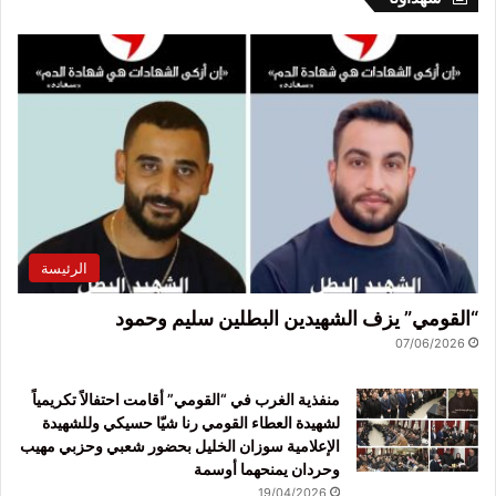
الرئيسة
“القومي” يزف الشهيدين البطلين سليم وحمود
07/06/2026
منفذية الغرب في “القومي” أقامت احتفالاً تكريمياً
لشهيدة العطاء القومي رنا شيّا حسيكي وللشهيدة
الإعلامية سوزان الخليل بحضور شعبي وحزبي مهيب
وحردان يمنحهما أوسمة
19/04/2026