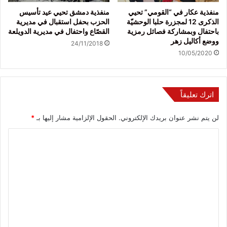
منفذية عكار في “القومي” تحيي
منفذية دمشق تحيي عيد تأسيس
الذكرى 12 لمجزرة حلبا الوحشيّة
الحزب بحفل استقبال في مديرية
باحتفال وبمشاركة فصائل رمزية
القصّاع واحتفال في مديرية الدويلعة
ووضع أكاليل زهر
24/11/2018
10/05/2020
اترك تعليقاً
لن يتم نشر عنوان بريدك الإلكتروني.
الحقول الإلزامية مشار إليها بـ
*
ا
ل
ت
ع
ل
ي
ق