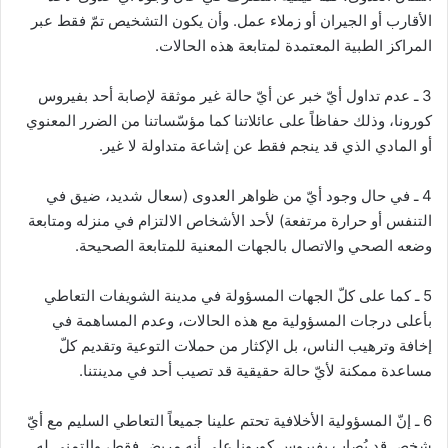
الأقارب أو الجيران أو زملاء عمل. وأن يكون التشخيص تمّ فقط عبر
المراكز الطبية المعتمدة لمتابعة هذه الحالات.
3 ـ عدم تداول أيّ خبر عن أيّ حالة غير موثقة لإصابة أحد بفيروس
كورونا، وذلك حفاظاً على عائلاتنا كما مؤسّساتنا من الضرر المعنوي
أو المادي الذي قد ينجم فقط عن إشاعة متداولة لا غير.
4 ـ في حال وجود أيّ من ظواهر العدوى (سعال شديد، ضيق في
التنفس أو حرارة مرتفعة) لأحد الأشخاص الالتزام في منزله ومتابعة
وضعه الصحي والاتصال بالجهات المعنية للمتابعة الصحيحة.
5 ـ كما على كلّ الجهات المسؤولة في مدينة الشويفات التعاطي
بأعلى درجات المسؤولية مع هذه الحالات، وعدم المساهمة في
إخافة وترهيب الناس، بل الإكثار من حملات التوعية وتقديم كلّ
مساعدة ممكنة لأيّ حالة حقيقية قد تصيب أحد في مدينتنا.
6 ـ إنّ المسؤولية الأخلافية تحتم علينا جميعاً التعاطي السليم مع أيّ
شخص قد يُصاب بفيروس كورونا على أنه مريض فقط، والتمني له