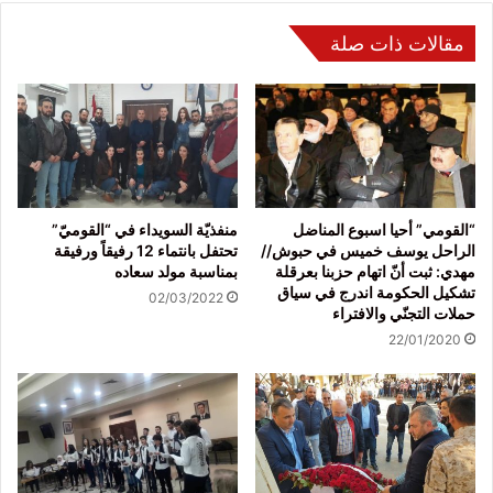
مقالات ذات صلة
“القومي” أحيا اسبوع المناضل
منفذيّة السويداء في “القوميّ”
الراحل يوسف خميس في حبوش//
تحتفل بانتماء 12 رفيقاً ورفيقة
مهدي: ثبت أنّ اتهام حزبنا بعرقلة
بمناسبة مولد سعاده
تشكيل الحكومة اندرج في سياق
02/03/2022
حملات التجنّي والافتراء
22/01/2020