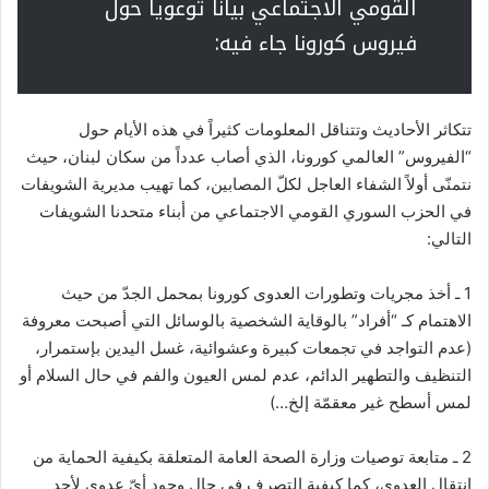
القومي الاجتماعي بياناً توعوياً حول
فيروس كورونا جاء فيه:
تتكاثر الأحاديث وتتناقل المعلومات كثيراً في هذه الأيام حول
“الفيروس” العالمي كورونا، الذي أصاب عدداً من سكان لبنان، حيث
نتمنّى أولاً الشفاء العاجل لكلّ المصابين، كما تهيب مديرية الشويفات
في الحزب السوري القومي الاجتماعي من أبناء متحدنا الشويفات
التالي:
1 ـ أخذ مجريات وتطورات العدوى كورونا بمحمل الجدّ من حيث
الاهتمام كـ “أفراد” بالوقاية الشخصية بالوسائل التي أصبحت معروفة
(عدم التواجد في تجمعات كبيرة وعشوائية، غسل اليدين بإستمرار،
التنظيف والتطهير الدائم، عدم لمس العيون والفم في حال السلام أو
لمس أسطح غير معقمّة إلخ…)
2 ـ متابعة توصيات وزارة الصحة العامة المتعلقة بكيفية الحماية من
انتقال العدوى، كما كيفية التصرف في حال وجود أيّ عدوى لأحد