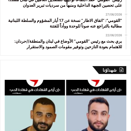
على تحصين الجبهة الداخلية ومنبهاً من سرديات تبرير العدوان
27/06/2026
“القومي”: “اتفاق الاطار” نسخة عن 17 أيار المشؤوم والسلطة اللبنانية
مطالبة بالتراجع عنه صوناً للوحدة ووأداً للفتنة
22/06/2026
بري بحث مع رئيس “القومي” الأوضاع في لبنان والمنطقة//حردان:
للاهتمام بعودة النازحين وتوفير مقومات الصمود والاستقرار
شهداؤنا