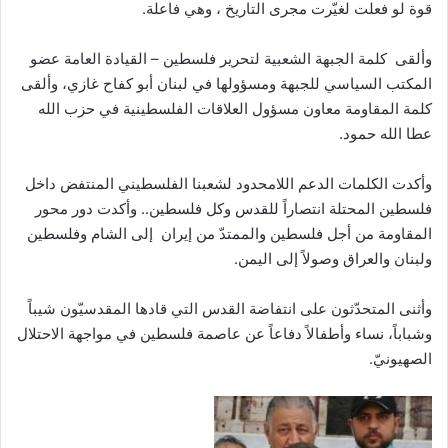
قوة لو فعلت لغيّرت مجرى التاريخ ، وهي فاعلة.
وألقى كلمة الجبهة الشعبية لتحرير فلسطين – القيادة العامة عضو
المكتب السياسي للجبهة ومسؤولها في لبنان أبو كفاح غازي، وألقى
كلمة المقاومة معاون مسؤول العلاقات الفلسطينية في حزب الله
عطا الله حمود.
وأكدت الكلمات الدعم اللامحدود لشعبنا الفلسطيني المنتفض داخل
فلسطين المحتلة انتصاراً للقدس وكل فلسطين.. وأكدت دور محور
المقاومة من أجل فلسطين والممتدّ من إيران إلى الشام وفلسطين
ولبنان والعراق وصولاً إلى اليمن.
وأثنى المتحدّثون على انتفاضة القدس التي قادها المقدسيّون شيباً
وشباباً، نساء وأطفالاً دفاعاً عن عاصمة فلسطين في مواجهة الاحتلال
الصهيونيّ.