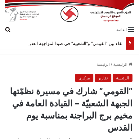
بح
القائمة
لقاء بين “القومي” و”الشعبية” في صيدا لمواجهة العدوان الصهيونيّ وإسقاط مشاريعه وسياساته
الرئيسية
/
الرئيسة
الرئيسة
تقارير
مركزي
“القومي” شارك في مسيرة نظمّتها
الجبهة الشعبيّة – القيادة العامة في
مخيم برج البراجنة بمناسبة يوم
القدس