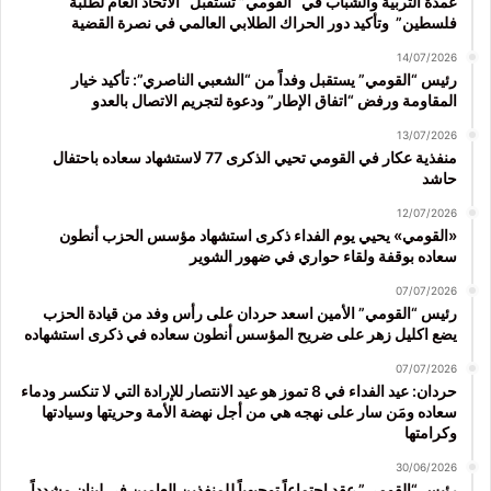
عمدة التربية والشباب في “القومي” تستقبل “الاتحاد العام لطلبة
فلسطين” وتأكيد دور الحراك الطلابي العالمي في نصرة القضية
14/07/2026
رئيس “القومي” يستقبل وفداً من “الشعبي الناصري”: تأكيد خيار
المقاومة ورفض “اتفاق الإطار” ودعوة لتجريم الاتصال بالعدو
13/07/2026
منفذية عكار في القومي تحيي الذكرى 77 لاستشهاد سعاده باحتفال
حاشد
12/07/2026
«القومي» يحيي يوم الفداء ذكرى استشهاد مؤسس الحزب أنطون
سعاده بوقفة ولقاء حواري في ضهور الشوير
07/07/2026
رئيس “القومي” الأمين اسعد حردان على رأس وفد من قيادة الحزب
يضع اكليل زهر على ضريح المؤسس أنطون سعاده في ذكرى استشهاده
07/07/2026
حردان: عيد الفداء في 8 تموز هو عيد الانتصار للإرادة التي لا تنكسر ودماء
سعاده ومَن سار على نهجه هي من أجل نهضة الأمة وحريتها وسيادتها
وكرامتها
30/06/2026
رئيس “القومي” عقد اجتماعاً توجيهياً للمنفذين العامين في لبنان مشدداً