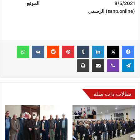
8/5/2021 الموقع
(
ssnp.online
) الرسمي
فيسبوك
‫X
لينكدإن
‏Tumblr
بينتيريست
‏Reddit
‏VKontakte
واتساب
تيلقرام
ڤايبر
مشاركة عبر البريد
طباعة
مقالات ذات صلة