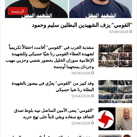
الرئيسة
“القومي” يزف الشهيدين البطلين سليم وحمود
07/06/2026
منفذية الغرب في “القومي” أقامت احتفالاً تكريمياً
لشهيدة العطاء القومي رنا شيّا حسيكي وللشهيدة
الإعلامية سوزان الخليل بحضور شعبي وحزبي مهيب
وحردان يمنحهما أوسمة
19/04/2026
وفد كبير من “القومي” يعزّي في بيصور بالشهيدة
البطلة رنا شيا حسيكي
12/04/2026
“القومي” ينعى الأمين المناضل نبيه بلوط:صدق
التعاقد مع سعاده وبقي ثابتاً على نهج حزبه
12/04/2026