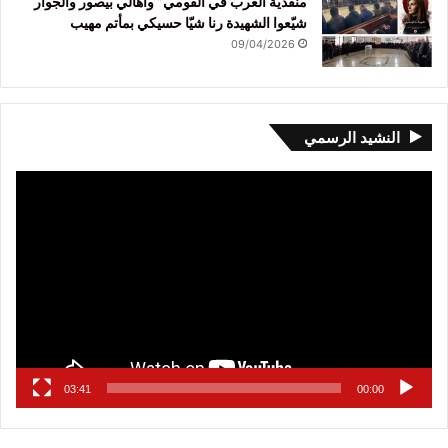
منفذية الغرب في القومي” وأهالي بيصور والجوار
شيّعوا الشهيدة رنا شيّا حسيكي بمأتم مهيب
09/04/2026
النشيد الرسمي
مشغل
الفيديو
03:41
00:00