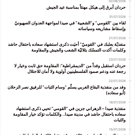
02/08/2026
حردان أبرق إلى هيكل مهنئاً بمناسبة عيد الجيش
31/07/2026
لقاء بين “القومي” و”الشعبية” في صيدا لمواجهة العدوان الصهيونيّ
وإسقاط مشاريعه وسياساته
27/07/2026
منفذيّة بعلبك في “القوميّ” أحيَت ذكرى استشهاد سعاده باحتفال حاشد
وكلمات أكدت التمسّك بثلاثيّة الشعب والجيش والمقاومة
23/07/2026
حردان استقبل وفداً من “الديمقراطية”: المقاومة حق ثابت وخيار لا
رجعة عنه ودعم صمود الفلسطينيين أولوية ولا أمان للاحتلال
22/07/2026
وفد من منفذية البقاع الغربي يسلّم “وسام الثبات” للرفيق نصر الزحلان
(أبو سعاده)
18/07/2026
منفذية صيدا – الزهراني جزين في “القومي” تحيي ذكرى استشهاد
سعاده باحتفال حاشد في مدينة صيدا.. والكلمات تؤكد خيار المقاومة
والثبات
15/07/2026