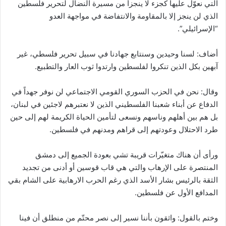
التي نعوّل عليها كجزء لا ينجزأ من مسيرة النضال لتحرير فلسطين
الذي لن ينجز إلا بالمقاومة والانتفاضة في مواجهة العدو
“الإسرائيلي”.
أضاف: لسنا وحيدين وسنتابع جهادنا في سبيل تحرير فلسطي، غير
آبهين بكل الذين تنكروا لفلسطين وارتدوا ثوب العار والتطبيع.
وقال: نحن في الحزب السوري القومي الاجتماعي لن نوفر جهداً في
الدفاع عن أبناء شعبنا الفلسطيني الذين لا نعتبرهم لاجئين في لبنان،
بل هم بين أهلهم وناسهم ونسعى لتأمين الحياة الكريمة لهم إلى حين
طرد الاحتلال وعودتهم إلى قراهم ومدنهم في فلسطين.
ورأى أن هناك متغيّرات قريبة تشي بعودة الجميع إلى دمشق
المنتصرة على الإرهاب والتي هي قاب قوسين أو أدنى من تجديد
الثقة بالرئيس بشار الأسد الذي رغم الحرب الارهابية على الشام بقي
المدافع الأول عن فلسطين.
وختم بالقول: واثقون بأننا نسير إلى نصر محتّم من منطلق أن فينا