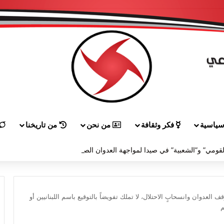
ياسية
فكر وثقافة
من نحن
من تاريخنا
لقاء بين “القومي” و”الشعبية” في صيدا لمواجهة العدوان الصهيونيّ وإسقاط مشاريعه وسياساته
العدوان وانسحابٍ الاحتلال، لا تملك تفويضاً بالتوقيع باسم اللبنانيين أو
م