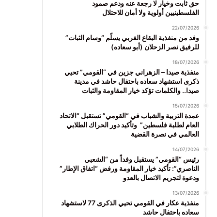
حق ثابت وخيار لا رجعة عنه ودعم صمود
الفلسطينيين أولوية ولا أمان للاحتلال
22/07/2026
وفد من منفذية البقاع الغربي يسلّم “وسام الثبات”
للرفيق نصر الزحلان (أبو سعاده)
18/07/2026
منفذية صيدا – الزهراني جزين في “القومي” تحيي
ذكرى استشهاد سعاده باحتفال حاشد في مدينة
صيدا.. والكلمات تؤكد خيار المقاومة والثبات
15/07/2026
عمدة التربية والشباب في “القومي” تستقبل “الاتحاد
العام لطلبة فلسطين” وتأكيد دور الحراك الطلابي
العالمي في نصرة القضية
14/07/2026
رئيس “القومي” يستقبل وفداً من “الشعبي
الناصري”: تأكيد خيار المقاومة ورفض “اتفاق الإطار”
ودعوة لتجريم الاتصال بالعدو
13/07/2026
منفذية عكار في القومي تحيي الذكرى 77 لاستشهاد
سعاده باحتفال حاشد