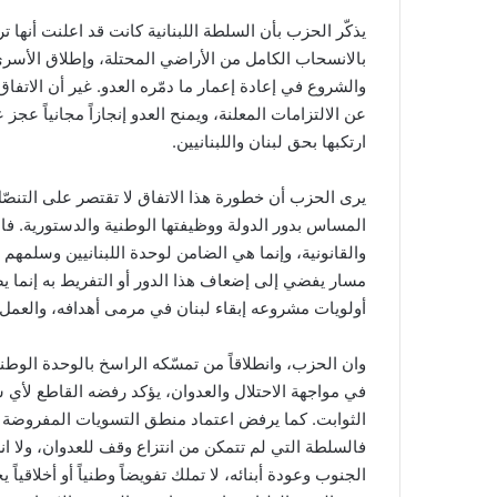
يذكّر الحزب بأن السلطة اللبنانية كانت قد اعلنت أنها 
بالانسحاب الكامل من الأراضي المحتلة، وإطلاق الأسرى ا
والشروع في إعادة إعمار ما دمّره العدو. غير أن الاتفاق 
عن الالتزامات المعلنة، ويمنح العدو إنجازاً مجانياً عجز
ارتكبها بحق لبنان واللبنانيين.
يرى الحزب أن خطورة هذا الاتفاق لا تقتصر على التنصّل 
المساس بدور الدولة ووظيفتها الوطنية والدستورية. فا
والقانونية، وإنما هي الضامن لوحدة اللبنانيين وسلمهم
مسار يفضي إلى إضعاف هذا الدور أو التفريط به إنما يص
أولويات مشروعه إبقاء لبنان في مرمى أهدافه، والعمل عل
وان الحزب، وانطلاقاً من تمسّكه الراسخ بالوحدة الو
في مواجهة الاحتلال والعدوان، يؤكد رفضه القاطع لأي 
الثوابت. كما يرفض اعتماد منطق التسويات المفروضة ف
فالسلطة التي لم تتمكن من انتزاع وقف للعدوان، ولا انس
الجنوب وعودة أبنائه، لا تملك تفويضاً وطنياً أو أخلاقياً 