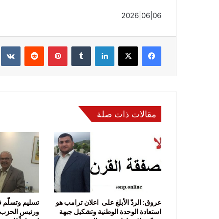
06|06|2026 عمدة الإعلام
فيسبوك
‫X
لينكدإن
بينتيريست
مقالات ذات صلة
عروق: الردّ الأبلغ على اعلان ترامب هو
تسليم وتسلّم 
استعادة الوحدة الوطنية وتشكيل جبهة
ورئيس الحزب 