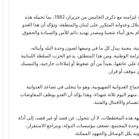
يعتبر الحزب أن الاتفاق المذكور يكتسب خطورة إضافية لتزامنه مع ذكرى الخامس من حزيران 1982، بما تحمله هذه
لال وعدوانه المتكرر على لبنان والمنطقة، وتؤكد أن هذا العدو
م بحق أبناء شعبنا ومصدر تهديد دائم للأمن والسيادة والحقوق.
ونية، معنية ببذل كل ما في وسعها لصون وحدة البلد وأبنائه،
امة الوطنية. ومن هذا المنطلق، يدعو الحزب السلطة اللبنانية
ة على عاتقها، بعيداً من أي ضغوط أو إملاءات خارجية، والتمسك
ي موقف أو قرار.
ماح العدوانية الصهيونية، وهو ما يتجلى في تصاعد العدوانية
هم اليوم ثلاثة شهداء، وهذا يؤكد أن العدو يوظف المفاوضات
نقسام والاقتتال والفتنة.
 هذه المخططات، لا أن تتحول، عن قصد أو غير قصد، إلى أداة
ع وحدة المجتمع، تضعف مؤسسات الدولة، ويتراجع الاستقرار،
نه بكل الوسائل والجهود الممكنة.