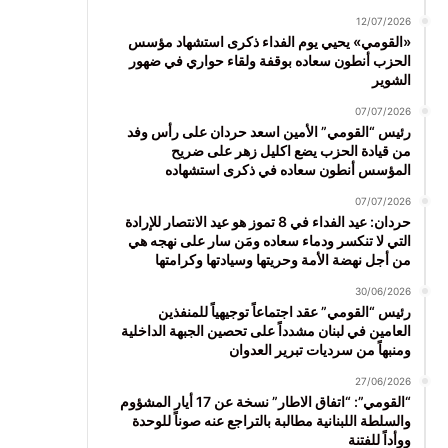
12/07/2026
«القومي» يحيي يوم الفداء ذكرى استشهاد مؤسس
الحزب أنطون سعاده بوقفة ولقاء حواري في ضهور
الشوير
07/07/2026
رئيس “القومي” الأمين اسعد حردان على رأس وفد
من قيادة الحزب يضع اكليل زهر على ضريح
المؤسس أنطون سعاده في ذكرى استشهاده
07/07/2026
حردان: عيد الفداء في 8 تموز هو عيد الانتصار للإرادة
التي لا تنكسر ودماء سعاده ومَن سار على نهجه هي
من أجل نهضة الأمة وحريتها وسيادتها وكرامتها
30/06/2026
رئيس “القومي” عقد اجتماعاً توجيهياً للمنفذين
العامين في لبنان مشدداً على تحصين الجبهة الداخلية
ومنبهاً من سرديات تبرير العدوان
27/06/2026
“القومي”: “اتفاق الاطار” نسخة عن 17 أيار المشؤوم
والسلطة اللبنانية مطالبة بالتراجع عنه صوناً للوحدة
ووأداً للفتنة