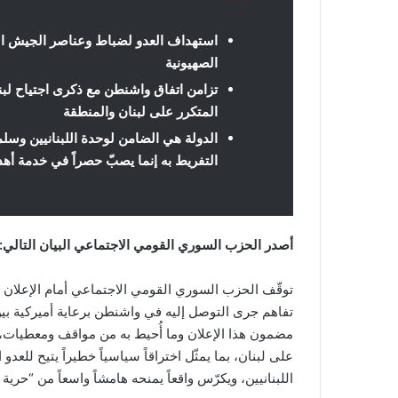
استهداف العدو لضباط وعناصر الجيش اللب
الصهيونية
المتكرر على لبنان والمنطقة
الدولة هي الضامن لوحدة اللبنانيين وسل
التفريط به إنما يصبّ حصراً في خدمة أهد
أصدر الحزب السوري القومي الاجتماعي البيان التالي:
توقّف الحزب السوري القومي الاجتماعي أمام الإعلان ال
تفاهم جرى التوصل إليه في واشنطن برعاية أميركية بين 
مضمون هذا الإعلان وما أُحيط به من مواقف ومعطيات، ف
على لبنان، بما يمثّل اختراقاً سياسياً خطيراً يتيح لل
اللبنانيين، ويكرّس واقعاً يمنحه هامشاً واسعاً من “حري