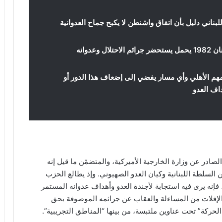
ناني دليل بأن اتفاق واشنطن لا يكبح جماح العدوانية
تزامن اتفاق واشنطن مع ذكرى اجتياح لبنان 1982 يحمل يستحضر جرائم الاحتلال وعدوانه
مهم الأهلي وأي مسار يفضي إلى إضعاف هذا الدور أو
اف العدو
صادر عن وزارة الخارجية الأميركية، والمتضمّن ما قيل إنه
السلطة اللبنانية وكيان العدو الصهيوني. وإذ يطالع الحزب
إنه يرى فيه استجابة لأجندة العدو وأهداف عدوانه المستمر
عدو الإفلات من المساءلة والعقاب عن جرائمه الموصوفة بحق
ة الحركة” تحت عناوين ملتبسة، من بينها “المناطق التجريبية”.