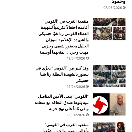
وحمود
07/06/2026
منفذية الغرب في “القومي”
أقامت احتفالاً تكريمياً لشهيدة
العطاء القومي رنا شيّا حسيكي
وللشهيدة الإعلامية سوزان
الخليل بحضور شعبي وحزبي
مهيب وحردان يمنحهما أوسمة
19/04/2026
وفد كبير من “القومي” يعزّي في
بيصور بالشهيدة البطلة رنا شيا
حسيكي
12/04/2026
“القومي” ينعى الأمين المناضل
نبيه بلوط:صدق التعاقد مع سعاده
وبقي ثابتاً على نهج حزبه
12/04/2026
منفذية الغرب في القومي”
وأهالي بيصور والجوار شيّعوا