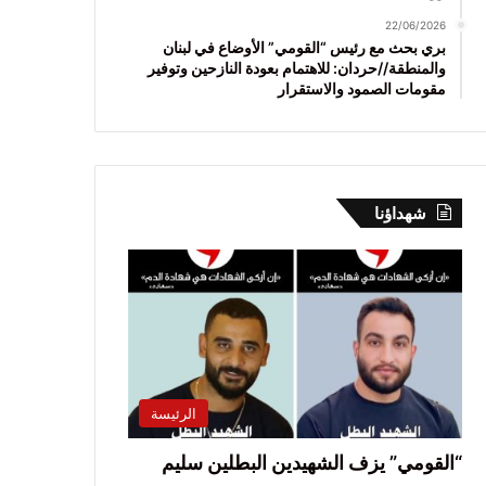
22/06/2026
بري بحث مع رئيس “القومي” الأوضاع في لبنان
والمنطقة//حردان: للاهتمام بعودة النازحين وتوفير
مقومات الصمود والاستقرار
شهداؤنا
الرئيسة
“القومي” يزف الشهيدين البطلين سليم