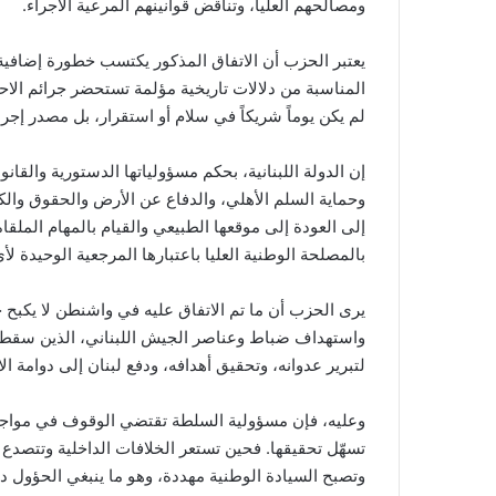
ومصالحهم العليا، وتناقض قوانينهم المرعية الاجراء.
المناسبة من دلالات تاريخية مؤلمة تستحضر جرائم الاحت
لم يكن يوماً شريكاً في سلام أو استقرار، بل مصدر إجرا
إن الدولة اللبنانية، بحكم مسؤولياتها الدستورية والقان
وحماية السلم الأهلي، والدفاع عن الأرض والحقوق والكر
إلى العودة إلى موقعها الطبيعي والقيام بالمهام الملقا
بالمصلحة الوطنية العليا باعتبارها المرجعية الوحيدة لأ
يرى الحزب أن ما تم الاتفاق عليه في واشنطن لا يكبح ج
واستهداف ضباط وعناصر الجيش اللبناني، الذين سقط من
لتبرير عدوانه، وتحقيق أهدافه، ودفع لبنان إلى دوامة الا
وعليه، فإن مسؤولية السلطة تقتضي الوقوف في مواجهة
تسهّل تحقيقها. فحين تستعر الخلافات الداخلية وتتصد
وتصبح السيادة الوطنية مهددة، وهو ما ينبغي الحؤول دو