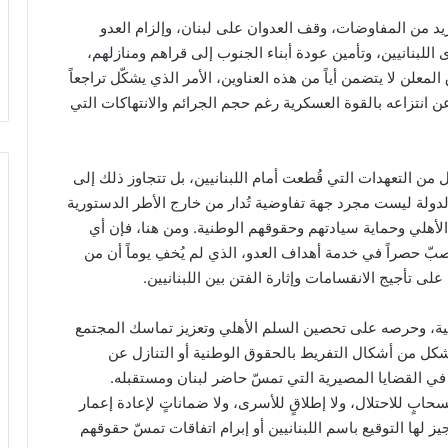
تريد من المفاوضات، وقف العدوان على لبنان، وإلزام العدو
للبنانيين، وتأمين عودة أبناء الجنوب إلى قراهم ومنازلهم،
المعلن لا يتضمن أياً من هذه العناوين، الأمر الذي يشكّل تراجعاً
 عن انتزاعه بالقوة العسكرية رغم حجم الجرائم والانتهاكات التي
من التعهدات التي قُطعت أمام اللبنانيين، بل تتجاوز ذلك إلى
لدولة ليست مجرد جهة تفاوضية تُدار من خارج الأطر الدستورية
 الأهلي وحماية سيادتهم وحقوقهم الوطنية. ومن هنا، فإن أي
بّ حصراً في خدمة أهداف العدو، الذي لم يُخفِ يوماً أن من
ى تأجيج الانقسامات وإثارة الفتن بين اللبنانيين.
طنية، وحرصه على تحصين السلم الأهلي وتعزيز تماسك المجتمع
شكل من أشكال التفريط بالحقوق الوطنية أو التنازل عن
ي القضايا المصيرية التي تمسّ حاضر لبنان ومستقبله.
حابٍ للاحتلال، ولا إطلاقٍ للأسرى، ولا ضماناتٍ لإعادة إعمار
يجيز لها التوقيع باسم اللبنانيين أو إبرام اتفاقات تمسّ حقوقهم