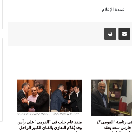
مشاركة عبر البريد
طباعة
في رئاسة “القومي”//
منفذ عام حلب في “القومي” على رأس
فارس سعد يعقد
وفد يُقدّم التعازي بالفنان الكبير الراحل