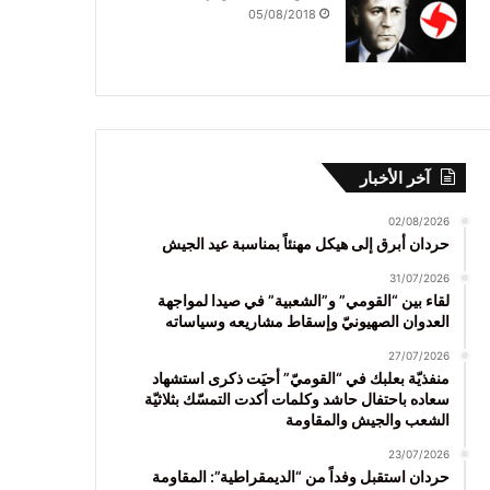
05/08/2018
آخر الأخبار
02/08/2026
حردان أبرق إلى هيكل مهنئاً بمناسبة عيد الجيش
31/07/2026
لقاء بين “القومي” و”الشعبية” في صيدا لمواجهة
العدوان الصهيونيّ وإسقاط مشاريعه وسياساته
27/07/2026
منفذيّة بعلبك في “القوميّ” أحيَت ذكرى استشهاد
سعاده باحتفال حاشد وكلمات أكدت التمسّك بثلاثيّة
الشعب والجيش والمقاومة
23/07/2026
حردان استقبل وفداً من “الديمقراطية”: المقاومة