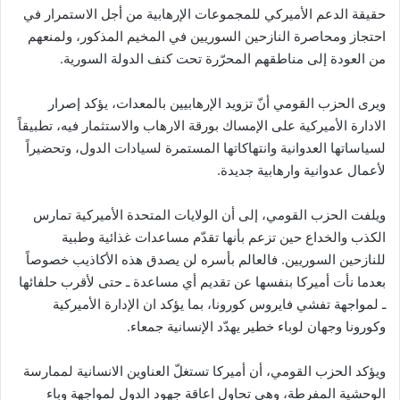
حقيقة الدعم الأميركي للمجموعات الإرهابية من أجل الاستمرار في
احتجاز ومحاصرة النازحين السوريين في المخيم المذكور، ولمنعهم
من العودة إلى مناطقهم المحرّرة تحت كنف الدولة السورية.
ويرى الحزب القومي أنّ تزويد الإرهابيين بالمعدات، يؤكد إصرار
الادارة الأميركية على الإمساك بورقة الارهاب والاستثمار فيه، تطبيقاً
لسياساتها العدوانية وانتهاكاتها المستمرة لسيادات الدول، وتحضيراً
لأعمال عدوانية وارهابية جديدة.
ويلفت الحزب القومي، إلى أن الولايات المتحدة الأميركية تمارس
الكذب والخداع حين تزعم بأنها تقدّم مساعدات غذائية وطبية
للنازحين السوريين. فالعالم بأسره لن يصدق هذه الأكاذيب خصوصاً
بعدما نأت أميركا بنفسها عن تقديم أي مساعدة ـ حتى لأقرب حلفائها
ـ لمواجهة تفشي فايروس كورونا، بما يؤكد ان الإدارة الأميركية
وكورونا وجهان لوباء خطير يهدّد الإنسانية جمعاء.
ويؤكد الحزب القومي، أن أميركا تستغلّ العناوين الانسانية لممارسة
الوحشية المفرطة، وهي تحاول اعاقة جهود الدول لمواجهة وباء