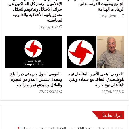
الجامع وتفويت الفرصة على
الإعلاميين برسم كل الساكتين عن
الرهانات الهدامة
جرائم الاحتلال وندعوهم لتحمّل
مسؤولياتهم الأخلاقية والقانونية
02/03/2023
لمحاسبته
28/03/2026
“القومي” ينعى الأمين المناضل نبيه
“القومي” حول جريمتي دير البلح
بلوط:صدق التعاقد مع سعاده وبقي
ومجدل شمس: العدو هو المجرم
ثابتاً على نهج حزبه
والقاتل وسيدفع ثمن جرائمه
27/07/2024
12/04/2026
اترك تعليقاً
لن يتم نشر عنوان بريدك الإلكتروني.
الحقول الإلزامية مشار إليها بـ
*