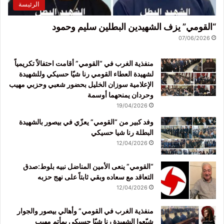
الرئيسة
“القومي” يزف الشهيدين البطلين سليم وحمود
07/06/2026
منفذية الغرب في “القومي” أقامت احتفالاً تكريمياً
لشهيدة العطاء القومي رنا شيّا حسيكي وللشهيدة
الإعلامية سوزان الخليل بحضور شعبي وحزبي مهيب
وحردان يمنحهما أوسمة
19/04/2026
وفد كبير من “القومي” يعزّي في بيصور بالشهيدة
البطلة رنا شيا حسيكي
12/04/2026
“القومي” ينعى الأمين المناضل نبيه بلوط:صدق
التعاقد مع سعاده وبقي ثابتاً على نهج حزبه
12/04/2026
منفذية الغرب في القومي” وأهالي بيصور والجوار
شيّعوا الشهيدة رنا شيّا حسيكي بمأتم مهيب