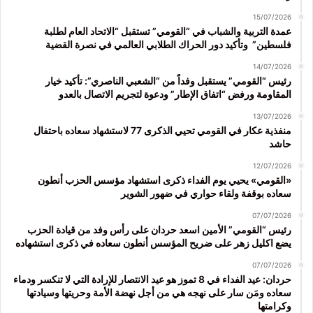
15/07/2026
عمدة التربية والشباب في “القومي” تستقبل “الاتحاد العام لطلبة
فلسطين” وتأكيد دور الحراك الطلابي العالمي في نصرة القضية
14/07/2026
رئيس “القومي” يستقبل وفداً من “الشعبي الناصري”: تأكيد خيار
المقاومة ورفض “اتفاق الإطار” ودعوة لتجريم الاتصال بالعدو
13/07/2026
منفذية عكار في القومي تحيي الذكرى 77 لاستشهاد سعاده باحتفال
حاشد
12/07/2026
«القومي» يحيي يوم الفداء ذكرى استشهاد مؤسس الحزب أنطون
سعاده بوقفة ولقاء حواري في ضهور الشوير
07/07/2026
رئيس “القومي” الأمين اسعد حردان على رأس وفد من قيادة الحزب
يضع اكليل زهر على ضريح المؤسس أنطون سعاده في ذكرى استشهاده
07/07/2026
حردان: عيد الفداء في 8 تموز هو عيد الانتصار للإرادة التي لا تنكسر ودماء
سعاده ومَن سار على نهجه هي من أجل نهضة الأمة وحريتها وسيادتها
وكرامتها