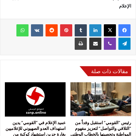
الإعلام
فيسبوك
‫X
لينكدإن
‏Tumblr
بينتيريست
‏Reddit
‏VKontakte
واتساب
تيلقرام
ڤايبر
مشاركة عبر البريد
طباعة
مقالات ذات صلة
رئيس “القومي” استقبل وفداً من
عميد الإعلام في “القومي” يدين
“التلاقي والتواصل” لتعزيز مفهوم
استهداف العدو الصهيوني للإعلاميين
المواطنة وتحصينها بالخطاب الوطني
بغارة جزين استشهاد كوكبة من