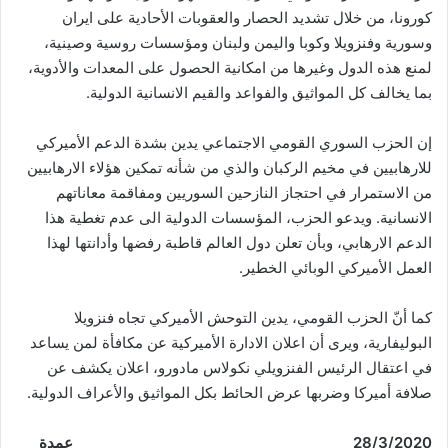
كورونا، من خلال تشديد الحصار والعقوبات الأحادية على ايران
وسورية وفنزويلا وكوبا واليمن ولبنان ومؤسسات روسية وصينية،
لمنع هذه الدول وغيرها من امكانية الحصول على المعدات والأدوية،
بما يخالف كل المواثيق والفواعد والقيم الانسانية الدولية.
إن الحزب السوري القومي الاجتماعي يدين بشدة الدعم الأميركي
للارهابيين في مخيم الركبان والذي من شأنه تمكين هؤلاء الارهابيين
من الاستمرار في احتجاز النازحين السوريين ومفاقمة معاناتهم
الانسانية. ويدعو الحزب، المؤسسات الدولية الى عدم تغطية هذا
الدعم الارهابي، وبأن تعلن دول العالم قاطبة رفضها وأدانتها لهذا
العمل الأميركي الوبائي الخطير.
كما أنّ الحزب القومي، يدين التوحش الأميركي تجاه فنزويلا
البوليفارية، ويرى أن اعلان الادارة الأميركية عن مكافأة لمن يساعد
في اعتقال الرئيس الفنزويلي نكولاس مادورو، اعلان يكشف عن
صلافة أميركا وضربها عرض الحائط بكل المواثيق والأعراف الدولية.
28/3/2020
عمدة