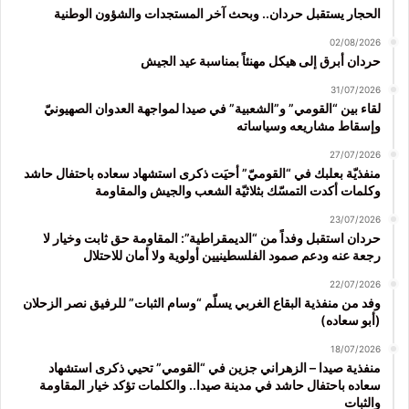
الحجار يستقبل حردان.. وبحث آخر المستجدات والشؤون الوطنية
02/08/2026
حردان أبرق إلى هيكل مهنئاً بمناسبة عيد الجيش
31/07/2026
لقاء بين “القومي” و”الشعبية” في صيدا لمواجهة العدوان الصهيونيّ
وإسقاط مشاريعه وسياساته
27/07/2026
منفذيّة بعلبك في “القوميّ” أحيَت ذكرى استشهاد سعاده باحتفال حاشد
وكلمات أكدت التمسّك بثلاثيّة الشعب والجيش والمقاومة
23/07/2026
حردان استقبل وفداً من “الديمقراطية”: المقاومة حق ثابت وخيار لا
رجعة عنه ودعم صمود الفلسطينيين أولوية ولا أمان للاحتلال
22/07/2026
وفد من منفذية البقاع الغربي يسلّم “وسام الثبات” للرفيق نصر الزحلان
(أبو سعاده)
18/07/2026
منفذية صيدا – الزهراني جزين في “القومي” تحيي ذكرى استشهاد
سعاده باحتفال حاشد في مدينة صيدا.. والكلمات تؤكد خيار المقاومة
والثبات