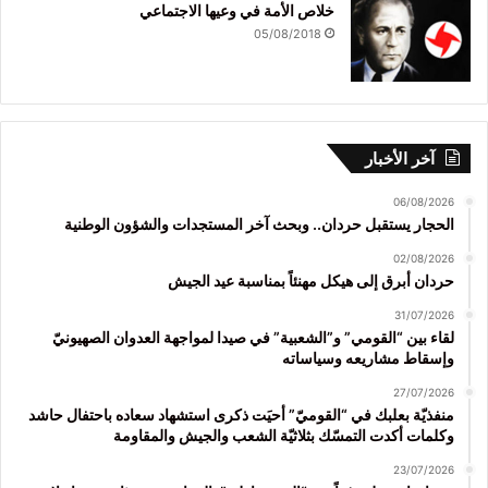
خلاص الأمة في وعيها الاجتماعي
05/08/2018
آخر الأخبار
06/08/2026
الحجار يستقبل حردان.. وبحث آخر المستجدات والشؤون الوطنية
02/08/2026
حردان أبرق إلى هيكل مهنئاً بمناسبة عيد الجيش
31/07/2026
لقاء بين “القومي” و”الشعبية” في صيدا لمواجهة العدوان الصهيونيّ
وإسقاط مشاريعه وسياساته
27/07/2026
منفذيّة بعلبك في “القوميّ” أحيَت ذكرى استشهاد سعاده باحتفال حاشد
وكلمات أكدت التمسّك بثلاثيّة الشعب والجيش والمقاومة
23/07/2026