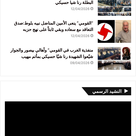
البطلة رنا شيا حسيكي
12/04/2026
“القومي” ينعى الأمين المناضل نبيه بلوط:صدق
التعاقد مع سعاده وبقي ثابتاً على نهج حزبه
12/04/2026
منفذية الغرب في القومي” وأهالي بيصور والجوار
شيّعوا الشهيدة رنا شيّا حسيكي بمأتم مهيب
09/04/2026
النشيد الرسمي
مشغل
الفيديو