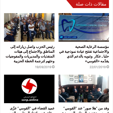
مقالات ذات صلة
مؤسسة الرعاية الصحية
رئيس الحزب واصل زياراته إلى
والاجتماعية تفتتح عيادة نموذجية في
المناطق والاجتماع إلى هيئات
حلبا ـ عكار وتنويه بالدعم الذي
المنفذيات والمديريات والمفوضيات
يقدّمه «القومي»
وحثهم لترجمة الخطة الحزبية
19/09/2019
22/01/2019
وفد من “هلا صور” عند “القومي”
عميد القضاء في “القومي” عزّى
في صور: تنديد بالمجازر الصهيونية
بوفاة رئيس إتحاد المحامين العرب