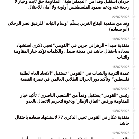
حردان استقبل وفداً من “الديمقراطية”: المقاومة حق ثابت وخيار لا
رجعة عنه ودعم صمود الفلسطينيين أولوية ولا أمان للاحتلال
22/07/2026
وفد من منفذية البقاع الغربي يسلّم “وسام الثبات” للرفيق نصر الزحلان
(أبو سعاده)
18/07/2026
منفذية صيدا – الزهراني جزين في “القومي” تحيي ذكرى استشهاد
سعاده باحتفال حاشد في مدينة صيدا.. والكلمات تؤكد خيار المقاومة
والثبات
15/07/2026
عمدة التربية والشباب في “القومي” تستقبل “الاتحاد العام لطلبة
فلسطين” وتأكيد دور الحراك الطلابي العالمي في نصرة القضية
14/07/2026
رئيس “القومي” يستقبل وفداً من “الشعبي الناصري”: تأكيد خيار
المقاومة ورفض “اتفاق الإطار” ودعوة لتجريم الاتصال بالعدو
13/07/2026
منفذية عكار في القومي تحيي الذكرى 77 لاستشهاد سعاده باحتفال
حاشد
12/07/2026