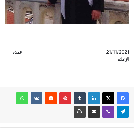
21/11/2021
عمدة
الإعلام
فيسبوك
‫X
لينكدإن
‏Tumblr
بينتيريست
‏Reddit
‏VKontakte
واتساب
تيلقرام
ڤايبر
مشاركة عبر البريد
طباعة