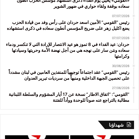
«القومي» يحيي يوم الفداء ذكرى استشهاد مؤسس الحزب أنطون
سعاده بوقفة ولقاء حواري في ضهور الشوير
07/07/2026
رئيس “القومي” الأمين اسعد حردان على رأس وفد من قيادة الحزب
يضع اكليل زهر على ضريح المؤسس أنطون سعاده في ذكرى استشهاده
07/07/2026
حردان: عيد الفداء في 8 تموز هو عيد الانتصار للإرادة التي لا تنكسر ودماء
سعاده ومَن سار على نهجه هي من أجل نهضة الأمة وحريتها وسيادتها
وكرامتها
30/06/2026
رئيس “القومي” عقد اجتماعاً توجيهياً للمنفذين العامين في لبنان مشدداً
على تحصين الجبهة الداخلية ومنبهاً من سرديات تبرير العدوان
27/06/2026
“القومي”: “اتفاق الاطار” نسخة عن 17 أيار المشؤوم والسلطة اللبنانية
مطالبة بالتراجع عنه صوناً للوحدة ووأداً للفتنة
شهداؤنا