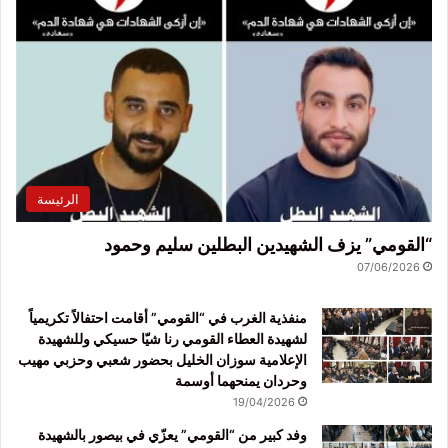
الرئيسة
“القومي” يزف الشهيدين البطلين سليم وحمود
07/06/2026
منفذية الغرب في “القومي” أقامت احتفالاً تكريمياً
لشهيدة العطاء القومي رنا شيّا حسيكي وللشهيدة
الإعلامية سوزان الخليل بحضور شعبي وحزبي مهيب
وحردان يمنحهما أوسمة
19/04/2026
وفد كبير من “القومي” يعزّي في بيصور بالشهيدة