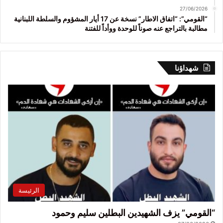
27/06/2026
“القومي”: “اتفاق الاطار” نسخة عن 17 أيار المشؤوم والسلطة اللبنانية
مطالبة بالتراجع عنه صوناً للوحدة ووأداً للفتنة
شهداؤنا
الرئيسة
“القومي” يزف الشهيدين البطلين سليم وحمود