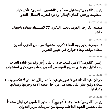
14/07/2026
رئيس “القومي” يستقبل وفداً من “الشعبي الناصري”: تأكيد خيار
المقاومة ورفض “اتفاق الإطار” ودعوة لتجريم الاتصال بالعدو
13/07/2026
منفذية عكار في القومي تحيي الذكرى 77 لاستشهاد سعاده باحتفال
حاشد
12/07/2026
«القومي» يحيي يوم الفداء ذكرى استشهاد مؤسس الحزب أنطون
سعاده بوقفة ولقاء حواري في ضهور الشوير
07/07/2026
رئيس “القومي” الأمين اسعد حردان على رأس وفد من قيادة الحزب
يضع اكليل زهر على ضريح المؤسس أنطون سعاده في ذكرى استشهاده
07/07/2026
حردان: عيد الفداء في 8 تموز هو عيد الانتصار للإرادة التي لا تنكسر ودماء
سعاده ومَن سار على نهجه هي من أجل نهضة الأمة وحريتها وسيادتها
وكرامتها
30/06/2026
رئيس “القومي” عقد اجتماعاً توجيهياً للمنفذين العامين في لبنان مشدداً
على تحصين الجبهة الداخلية ومنبهاً من سرديات تبرير العدوان