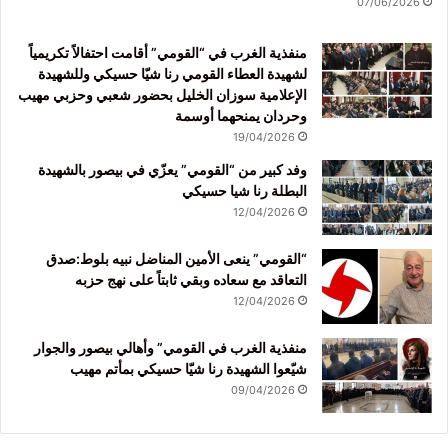
07/06/2026
منفذية الغرب في “القومي” أقامت احتفالاً تكريمياً
لشهيدة العطاء القومي رنا شيّا حسيكي وللشهيدة
الإعلامية سوزان الخليل بحضور شعبي وحزبي مهيب
وحردان يمنحهما أوسمة
19/04/2026
وفد كبير من “القومي” يعزّي في بيصور بالشهيدة
البطلة رنا شيا حسيكي
12/04/2026
“القومي” ينعى الأمين المناضل نبيه بلوط:صدق
التعاقد مع سعاده وبقي ثابتاً على نهج حزبه
12/04/2026
منفذية الغرب في القومي” وأهالي بيصور والجوار
شيّعوا الشهيدة رنا شيّا حسيكي بمأتم مهيب
09/04/2026