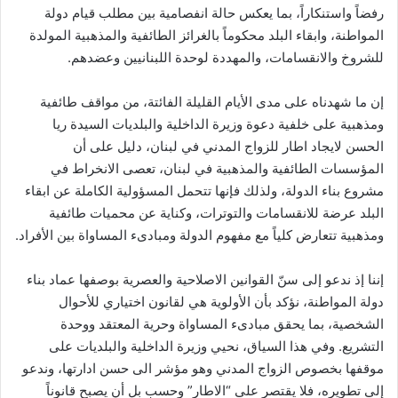
رفضاً واستنكاراً، بما يعكس حالة انفصامية بين مطلب قيام دولة
المواطنة، وابقاء البلد محكوماً بالغرائز الطائفية والمذهبية المولدة
للشروخ والانقسامات، والمهددة لوحدة اللبنانيين وعضدهم.
إن ما شهدناه على مدى الأيام القليلة الفائتة، من مواقف طائفية
ومذهبية على خلفية دعوة وزيرة الداخلية والبلديات السيدة ريا
الحسن لايجاد اطار للزواج المدني في لبنان، دليل على أن
المؤسسات الطائفية والمذهبية في لبنان، تعصى الانخراط في
مشروع بناء الدولة، ولذلك فإنها تتحمل المسؤولية الكاملة عن ابقاء
البلد عرضة للانقسامات والتوترات، وكناية عن محميات طائفية
ومذهبية تتعارض كلياً مع مفهوم الدولة ومبادىء المساواة بين الأفراد.
إننا إذ ندعو إلى سنّ القوانين الاصلاحية والعصرية بوصفها عماد بناء
دولة المواطنة، نؤكد بأن الأولوية هي لقانون اختياري للأحوال
الشخصية، بما يحقق مبادىء المساواة وحرية المعتقد ووحدة
التشريع. وفي هذا السياق، نحيي وزيرة الداخلية والبلديات على
موقفها بخصوص الزواج المدني وهو مؤشر الى حسن ادارتها، وندعو
إلى تطويره، فلا يقتصر على “الاطار” وحسب بل أن يصبح قانوناً