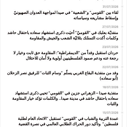
31/07/2026
لقاء بين “القومي” و”الشعبية” في صيدا لمواجهة العدوان الصهيونيّ
وإسقاط مشاريعه وسياساته
27/07/2026
منفذيّة بعلبك في “القوميّ” أحيَت ذكرى استشهاد سعاده باحتفال حاشد
وكلمات أكدت التمسّك بثلاثيّة الشعب والجيش والمقاومة
23/07/2026
حردان استقبل وفداً من “الديمقراطية”: المقاومة حق ثابت وخيار لا
رجعة عنه ودعم صمود الفلسطينيين أولوية ولا أمان للاحتلال
22/07/2026
وفد من منفذية البقاع الغربي يسلّم “وسام الثبات” للرفيق نصر الزحلان
(أبو سعاده)
18/07/2026
منفذية صيدا – الزهراني جزين في “القومي” تحيي ذكرى استشهاد
سعاده باحتفال حاشد في مدينة صيدا.. والكلمات تؤكد خيار المقاومة
والثبات
15/07/2026
عمدة التربية والشباب في “القومي” تستقبل “الاتحاد العام لطلبة
فلسطين” وتأكيد دور الحراك الطلابي العالمي في نصرة القضية