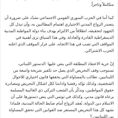
متكاملاً وناجزاً.
كما أننا في الحزب السوري القومي الاجتماعي نشدّد على ضرورة أن
يتصدر الزواج المدني الاختياري اهتمام المطالبين به، وأن تبذل كل
الجهود لتحقيقه، انطلاقاً من الالتزام بهدف بناء دولة المواطنة المدنية
الديمقراطية القادرة والعادلة. وفي هذا السياق نرى أهمية في
المواقف التي تصب في هذا الاتجاه، على غرار الموقف الذي اعلنه
الحزب الاشتراكي.
إنّ حرية الاعتقاد المطلقة التي ينص عليها الدستور اللبناني،
تستوجب وقف التحريض الذي يصل حد تكفير شريحة واسعة من
اللبنانيين، تطالب بالمساواة التي يحققها قانون اختياري للاحوال
الشخصية، ولذلك نؤكد رفضنا وادانتنا لكل اشكال التحريض ومصادرة
حقوق المواطنين، ونذكّر بأن الشعب التركي ذي الغالبية المسلمة
يرعاه قانون مدني، وكذلك في تونس التي ينص دستورها على أن
الاسلام دين الدولة، يُعقد الزواج أمام ضابط الحالة المدنية، فلماذا
نشهد كل هذا التحريض المستعر ضد القوانين التي تحقق المساواة
بين اللبنانيين.؟