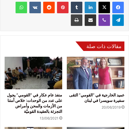
فيسبوك
‫X
لينكدإن
‏Tumblr
بينتيريست
‏Reddit
‏VKontakte
واتساب
تيلقرام
ڤايبر
مشاركة عبر البريد
طباعة
مقالات ذات صلة
عميد الخارجية في “القومي” التقى
منفذ عام عكار في “القومي” يجول
سفيرة سويسرا في لبنان
على عدد من الوحدات: خلاص أمتنا
من الأزمات والمحن وأمراض
20/06/2019
التجزئة بالعقيدة القوميّة
13/06/2021