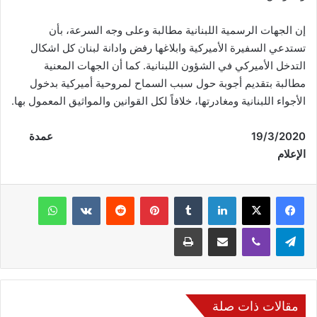
إن الجهات الرسمية اللبنانية مطالبة وعلى وجه السرعة، بأن
تستدعي السفيرة الأميركية وابلاغها رفض وادانة لبنان كل اشكال
التدخل الأميركي في الشؤون اللبنانية. كما أن الجهات المعنية
مطالبة بتقديم أجوبة حول سبب السماح لمروحية أميركية بدخول
الأجواء اللبنانية ومغادرتها، خلافاً لكل القوانين والمواثيق المعمول بها.
19/3/2020
عمدة
الإعلام
فيسبوك
‫X
لينكدإن
‏Tumblr
بينتيريست
‏Reddit
‏VKontakte
واتساب
تيلقرام
ڤايبر
مشاركة عبر البريد
طباعة
مقالات ذات صلة