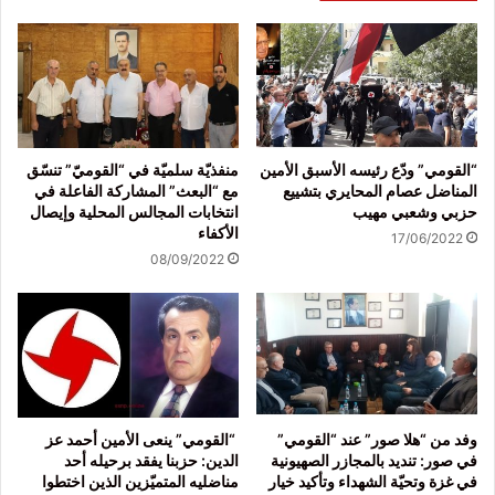
“القومي” ودّع رئيسه الأسبق الأمين
منفذيّة سلميّة في “القوميّ” تنسّق
المناضل عصام المحايري بتشييع
مع “البعث” المشاركة الفاعلة في
حزبي وشعبي مهيب
انتخابات المجالس المحلية وإيصال
الأكفاء
17/06/2022
08/09/2022
وفد من “هلا صور” عند “القومي”
“القومي” ينعى الأمين أحمد عز
في صور: تنديد بالمجازر الصهيونية
الدين: حزبنا يفقد برحيله أحد
في غزة وتحيّة الشهداء وتأكيد خيار
مناضليه المتميّزين الذين اختطوا