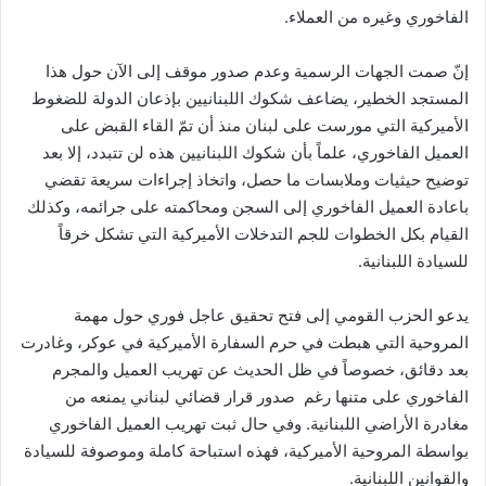
الفاخوري وغيره من العملاء.
إنّ صمت الجهات الرسمية وعدم صدور موقف إلى الآن حول هذا
المستجد الخطير، يضاعف شكوك اللبنانيين بإذعان الدولة للضغوط
الأميركية التي مورست على لبنان منذ أن تمّ القاء القبض على
العميل الفاخوري، علماً بأن شكوك اللبنانيين هذه لن تتبدد، إلا بعد
توضيح حيثيات وملابسات ما حصل، واتخاذ إجراءات سريعة تقضي
باعادة العميل الفاخوري إلى السجن ومحاكمته على جرائمه، وكذلك
القيام بكل الخطوات للجم التدخلات الأميركية التي تشكل خرقاً
للسيادة اللبنانية.
يدعو الحزب القومي إلى فتح تحقيق عاجل فوري حول مهمة
المروحية التي هبطت في حرم السفارة الأميركية في عوكر، وغادرت
بعد دقائق، خصوصاً في ظل الحديث عن تهريب العميل والمجرم
الفاخوري على متنها رغم صدور قرار قضائي لبناني يمنعه من
مغادرة الأراضي اللبنانية. وفي حال ثبت تهريب العميل الفاخوري
بواسطة المروحية الأميركية، فهذه استباحة كاملة وموصوفة للسيادة
والقوانين اللبنانية.