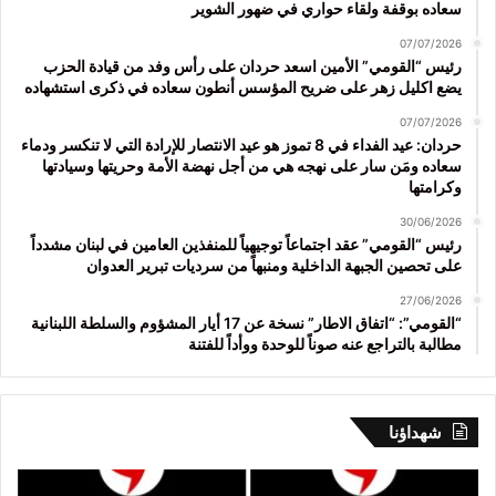
سعاده بوقفة ولقاء حواري في ضهور الشوير
07/07/2026
رئيس “القومي” الأمين اسعد حردان على رأس وفد من قيادة الحزب
يضع اكليل زهر على ضريح المؤسس أنطون سعاده في ذكرى استشهاده
07/07/2026
حردان: عيد الفداء في 8 تموز هو عيد الانتصار للإرادة التي لا تنكسر ودماء
سعاده ومَن سار على نهجه هي من أجل نهضة الأمة وحريتها وسيادتها
وكرامتها
30/06/2026
رئيس “القومي” عقد اجتماعاً توجيهياً للمنفذين العامين في لبنان مشدداً
على تحصين الجبهة الداخلية ومنبهاً من سرديات تبرير العدوان
27/06/2026
“القومي”: “اتفاق الاطار” نسخة عن 17 أيار المشؤوم والسلطة اللبنانية
مطالبة بالتراجع عنه صوناً للوحدة ووأداً للفتنة
شهداؤنا