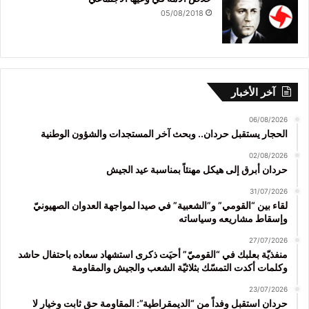
05/08/2018
آخر الأخبار
06/08/2026
الحجار يستقبل حردان.. وبحث آخر المستجدات والشؤون الوطنية
02/08/2026
حردان أبرق إلى هيكل مهنئاً بمناسبة عيد الجيش
31/07/2026
لقاء بين “القومي” و”الشعبية” في صيدا لمواجهة العدوان الصهيونيّ
وإسقاط مشاريعه وسياساته
27/07/2026
منفذيّة بعلبك في “القوميّ” أحيَت ذكرى استشهاد سعاده باحتفال حاشد
وكلمات أكدت التمسّك بثلاثيّة الشعب والجيش والمقاومة
23/07/2026
حردان استقبل وفداً من “الديمقراطية”: المقاومة حق ثابت وخيار لا