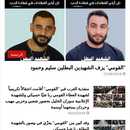
الرئيسة
“القومي” يزف الشهيدين البطلين سليم وحمود
07/06/2026
منفذية الغرب في “القومي” أقامت احتفالاً تكريمياً
لشهيدة العطاء القومي رنا شيّا حسيكي وللشهيدة
الإعلامية سوزان الخليل بحضور شعبي وحزبي مهيب
وحردان يمنحهما أوسمة
19/04/2026
وفد كبير من “القومي” يعزّي في بيصور بالشهيدة
البطلة رنا شيا حسيكي