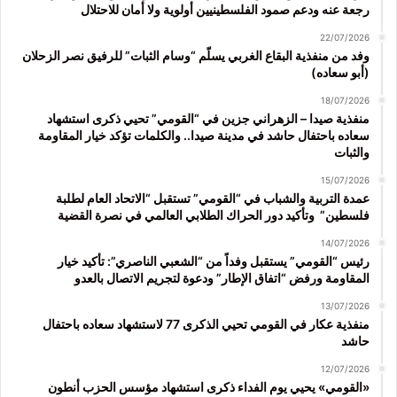
رجعة عنه ودعم صمود الفلسطينيين أولوية ولا أمان للاحتلال
22/07/2026
وفد من منفذية البقاع الغربي يسلّم “وسام الثبات” للرفيق نصر الزحلان
(أبو سعاده)
18/07/2026
منفذية صيدا – الزهراني جزين في “القومي” تحيي ذكرى استشهاد
سعاده باحتفال حاشد في مدينة صيدا.. والكلمات تؤكد خيار المقاومة
والثبات
15/07/2026
عمدة التربية والشباب في “القومي” تستقبل “الاتحاد العام لطلبة
فلسطين” وتأكيد دور الحراك الطلابي العالمي في نصرة القضية
14/07/2026
رئيس “القومي” يستقبل وفداً من “الشعبي الناصري”: تأكيد خيار
المقاومة ورفض “اتفاق الإطار” ودعوة لتجريم الاتصال بالعدو
13/07/2026
منفذية عكار في القومي تحيي الذكرى 77 لاستشهاد سعاده باحتفال
حاشد
12/07/2026
«القومي» يحيي يوم الفداء ذكرى استشهاد مؤسس الحزب أنطون