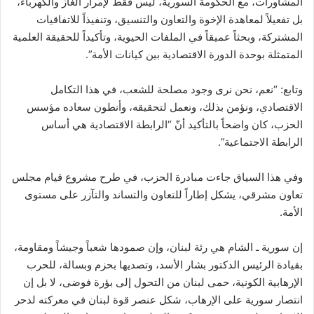
المشاورات، مع الحكومة السورية، ليس فقط لإمرار الغاز والكهرباء،
بل تفعيلاً لمعاهدة الإخوة والتعاون والتنسيق، وتنفيذاً للاتفاقيات
المشتركة، وبحثاً عميقاً في الملفات الحيوية، وتأكيداً للحقيقة العلمية
المتمثلة بوحدة الدورة الاقتصادية بين كيانات الأمة”.
وتابع: “نعم، نحن نرى وجود مصلحة للشعب، في هذا التكامل
الاقتصادي، ونؤمن بذلك، ونعمل لتحقيقه، وأنطون سعاده مؤسس
الحزب، كان واضحاً بالتأكيد أنّ “الرابطة الاقتصادية هي أساس
الرابطة الاجتماعية”.
وفي هذا السياق جاءت مبادرة الحزب، في طرح مشروع قيام مجلس
تعاون مشرقي، يشكل إطاراً للتعاون والتساند والتآزر على مستوى
الأمة.
إن سورية ـ الشام هي رئة لبنان، وإن صمودها شعباً وجيشاً ومقاومة،
بقيادة الرئيس الدكتور بشار الأسد، وتصديها بحزم وبسالة، للحرب
الإرهابية الكونية، حمى لبنان من التحول إلى بؤرة فوضى، لا بل إن
انتصار سورية على الإرهاب، شكل عنصر قوة لبنان في معركته لدحر