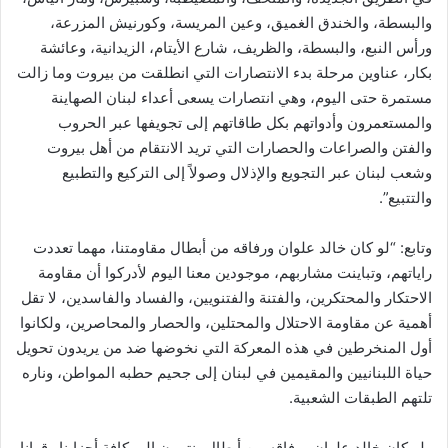
والبسطة، والخندق الغميق، وعين المريسة، وكورنيش المزرعة،
ورأس النبع، والبسطة، والظريف، شارع الأيتام، الزيدانية، وعائشة
بكار، عناوين مرحلة بدء الانتصارات التي انطلقت من بيروت وما زالت
مستمرة حتى اليوم، وهي انتصارات يسعى أعداء لبنان الصهاينة
والمستعمرون وأدواتهم بكل طاقاتهم إلى تجويفها عبر الحروب
والفتن والصراعات والحصارات التي تريد الانتقام من أهل بيروت
وشعب لبنان عبر التجويع والإذلال وصولاً إلى التركيع والتطبيع
والتتبيع”.
وتابع: “لو كان خالد علوان ورفاقه من أبطال مقاومتنا، مهما تعددت
راياتهم، وتباينت مشاربهم، موجودين معنا اليوم لأدركوا أن مقاومة
الاحتكار والمحتكرين، والفتنة والفتنويين، والفساد والفاسدين، لا تقل
أهمية عن مقاومة الاحتلال والمحتلين، والحصار والمحاصرين، ولكانوا
أول المنخرطين في هذه المعركة التي نخوضها ضد من يريدون تحويل
حياة اللبنانيين والمقيمين في لبنان إلى جحيم حطبه المواطن، وناره
تلتهم الطبقات الشعبية.
ولو كان خالد علوان ورفاقه من أبطال ينتمون إلى كافة أحزابنا وقوانا