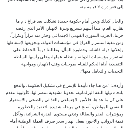
إلى قعر درك لا قيامة منه.
والحال كذلك ونحن أمام حكومة جديدة تشكلت بعد فراغ دام ما
يقارب العام، مما أسهم بتسريع وتيرة الانهيار، الأمر الذي رفضه
حزبنا، الحزب السوري القومي الاجتماعي وحذر منه مراراً وتكراراً،
ومن مغبة استمرار الفراغ في مؤسسات الدولة، وتجويفها لإسقاطها
وإعلانها دولة فاشلة، وخطورة المآل، وطالبنا دوماً بالحفاظ على
استقرار مؤسسات الدولة، وانتظام عملها، وعلى رأسها السلطة
التنفيذية أداة الحكم للقيام بموجبات وقف الانهيار، ومواجهة
التحديات والتعامل معها”.
وأردف: “من هنا جاء تأييدنا للإسراع في تشكيل الحكومة، والدفع
باتجاه نيلها الثقة البرلمانية، تحدونا مشهدية ننتصر لها، كأولوية تتقدم
على كل ما عداها، فالأمن الاجتماعي والغذائي والصحي والاستقرار
النفسي للمواطن، أصبح في مرحلة شديدة التعقيد والخطورة
ومؤشرات الفقر والبطالة وتدني مستوى القدرة الشرائية، وتآكل
قيمة الرواتب والأجور، بفعل انهيار سعر صرف العملة الوطنية أمام