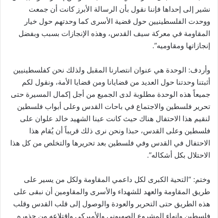
نشير إلى إحداها فإننا نقول بأن الرسالة الأبرز كانت أن جمعت
ووحدت الفلسطينيين حول قضية الأسرى كما وحدتهم حول خيار
المقاومة في معركة سيف القدس، وهذه الإنجازات بسبب وبفضل
إنجازاتها ومقاوميه”.
وأردف: الوحدة هي عنوان انتصارنا المقبل ولذلك نحن كفلسطينيين
أثبتنا وحدتنا حول العديد من قضايانا ومن قضايا الأمة، ونقول لكم
جميعاً هذه الوحدة مطلوبة لدى الجميع من أجل إكمال المسيرة حتى
تحرير فلسطين والاجتماع في باحات القدس وعلى أبواب فلسطين
لنقيم هذا الاحتفال هناك حيث كانت عينا الشهيد خالد علوان على
فلسطين وعلى القدس، حبذا ونحن نرى ذلك قريباً أن يُقام هذا
الاحتفال في القدس وفي فلسطين بعد تحريرها والتخلص من كل هذا
الاحتلال بكل أشكاله”.
وختم: “التحية الكبرى لكل داعمي المقاومة ولكل من يسير على
طريق المقاومة والعهد للشهداء والأسرى والمقاومين أن نبقى على
هذه الطريق حتى التحرير والعودة والوصول إلى قلب القدس وقلب
فلسطين وإنهاء المشروع الصهيوني والأميركي واقتلاعه من جذوره