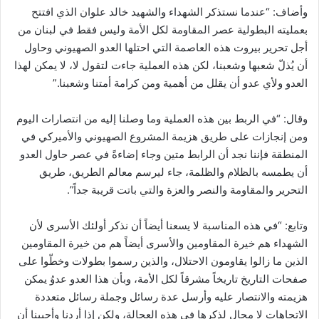
وأضاف: “عندما نستذكر الشهداء والشهيد خالد علوان الذي افتتح
بعمليته البطولية عصر المقاومة لكل الأمة وليس فقط في لبنان من
أجل تحرير بيروت هذه العاصمة التي احتلها العدو الصهيوني وحاول
أن يُذلّ شعبها وشعبنا، لكن هذه العملية جاءت لتقول لا، لا يمكن لهذا
العدو ولأي عدو أن يقلل من أهمية ومن كرامة أمتنا وشعبنا.”
وقال: “في الربط بين هذه العملية وما وصلنا إليه من انتصارات اليوم
ومن إنجازات على طريق هزيمة المشروع الصهيوني والأميركي في
المنطقة فإننا نجد أن الرابط متين وجاء إضاءةً في عصر حاول العدو
أن يطمسه بالظلام والظلمة، جاء ليرسم معالم الطريق، طريق
التحرير والمقاومة والنصر والعزة والتي باتت قريبة جداً”.
وتابع: “في هذه المناسبة لا يسعنا أيضاً أن نذكر أولئك الأسرى لأن
الشهداء هم خيرة المقاومين والأسرى أيضاً هم من خيرة المقاومين
الذين ما زالوا يقاومون الاحتلال، والذين رسموا بطولات وخطّوا على
صفحات التاريخ تاريخاً مشرقاً لكل الأمة، وبأن هذا العدو عدوُ يمكن
هزيمته والانتصار عليه وأرسل عدة رسائل وجملة رسائل متعددة
الاتجاهات لا مجال لذكرها في هذه العجالة، ولكن إذا أردنا وأحببنا أن