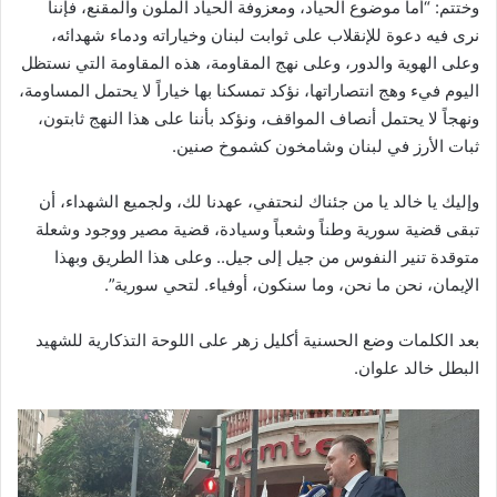
وختتم: “أما موضوع الحياد، ومعزوفة الحياد الملون والمقنع، فإننا
نرى فيه دعوة للإنقلاب على ثوابت لبنان وخياراته ودماء شهدائه،
وعلى الهوية والدور، وعلى نهج المقاومة، هذه المقاومة التي نستظل
اليوم فيء وهج انتصاراتها، نؤكد تمسكنا بها خياراً لا يحتمل المساومة،
ونهجاً لا يحتمل أنصاف المواقف، ونؤكد بأننا على هذا النهج ثابتون،
ثبات الأرز في لبنان وشامخون كشموخ صنين.
وإليك يا خالد يا من جئناك لنحتفي، عهدنا لك، ولجميع الشهداء، أن
تبقى قضية سورية وطناً وشعباً وسيادة، قضية مصير ووجود وشعلة
متوقدة تنير النفوس من جيل إلى جيل.. وعلى هذا الطريق وبهذا
الإيمان، نحن ما نحن، وما سنكون، أوفياء. لتحي سورية”.
بعد الكلمات وضع الحسنية أكليل زهر على اللوحة التذكارية للشهيد
البطل خالد علوان.