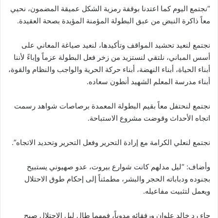
“نجتمع اليوم كما اعتدنا بوقفة رمزية الشكل عميقة المضمون، نحيي
معاً ذاكرة النبض من عبق البطولة المؤمنة المؤيدة بصحة العقيدة.
نجتمع لنعيد تحشيد المواقف وتأكيدها، لنعيد صياغة المعاني على
أسس المباني، نلتقي لنستزيد من زخر فعل البطولة عزماً وإباءً لأننا
أبناء الحياة، أبناء النهضة، أبناء حركة الحرية والواجب والنظام والقوة،
أبناء مدرسة المعلم الشهيد أنطون سعاده.
نجتمع لنحتفل معاً بقيم البطولة المعمدة برصاصات شواهد رسمت
اتجاه الأحداث وقوضت مشروع الاستباحة.
نجتمع لنعلي الكرامة مع إرادة التحرير وفعل التحرير وتحديد الاتجاه”.
وأضاف: “ليل مدلهم كانت شوارع بيروت، عدو صهيوني يستبيح
بجنوده ودباباته الحجر والبشر، مطمئناً إلى إحكام طوق الاحتلال
ويعمل لتثبيت مفاعيله.
جاء رد خالد علوان ورفقائه مدوياً، فمهما طال ليل الاحتلال صبح