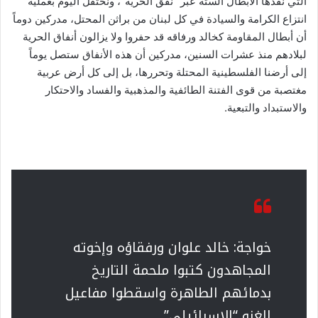
التي نفذها الأبطال الستة عبر “نفق الحرية”، ونحتفل اليوم بعملية
انتزاع الكرامة والسيادة في كل لبنان من براثن المحتل، مدركين دوماً
أن أبطال المقاومة كخالد ورفاقه قد حفروا ولا يزالون أنفاق الحرية
لبلادهم منذ عشرات السنين، مدركين أن هذه الأنفاق ستصل يوماً
إلى أرضنا الفلسطينية المحتلة وتحررها، بل إلى كل أرض عربية
مغتصبة من قوى الفتنة الطائفية والمذهبية والفساد والاحتكار
والاستبداد والتبعية.
خواجة: خالد علوان ورفقاؤه وإخوته
المجاهدون كتبوا ملحمة التاريخ
بدمائهم الطاهرة واسقطوا مفاعيل
الغزو “الاسرائيلي”