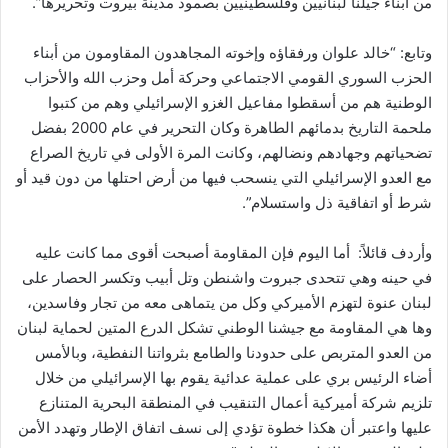
من أبناء جيلنا لبنانيين وفلسطينيين بصمود مدينة بيروت وتحريرها”.
وتابع: “خالد علوان ورفقاؤه وإخوته المجاهدون المقاومون من أبناء
الحزب السوري القومي الاجتماعي وحركة أمل وحزب الله والأحزاب
الوطنية هم من أسقطوا مفاعيل الغزو الإسرائيلي وهم من كتبوا
ملحمة التاريخ بدمائهم الطاهرة وكان التحرير في عام 2000 بفضل
تضحياتهم وجهادهم ونضالهم، وكانت المرة الأولى في تاريخ الصراع
مع العدو الإسرائيلي التي ينسحب فيها من أرض احتلها من دون قيد أو
شرط أو اتفاقية ذل واستسلام”.
وأردف قائلاً: أما اليوم فإن المقاومة أصبحت أقوى مما كانت عليه
في حينه وهي تتحدى جبروت واشنطن وتل أبيب وتكسر الحصار على
لبنان عنوة لتهزم الأميركي وكل من يتماهى معه من تجار وفاسدين،
وها هي المقاومة مع جيشنا الوطني تشكل الدرع المتين لحماية لبنان
من العدو المتربص على حدودنا والطامع بثرواتنا النفطية، وبالأمس
أضاء الرئيس بري على عملية عدائية يقوم بها الإسرائيلي من خلال
تلزيم شركة أميركية أعمال التنقيب في المنطقة البحرية المتنازع
عليها واعتبر أن هكذا خطوة تؤدي إلى نسف اتفاق الإطار وتهدد الأمن