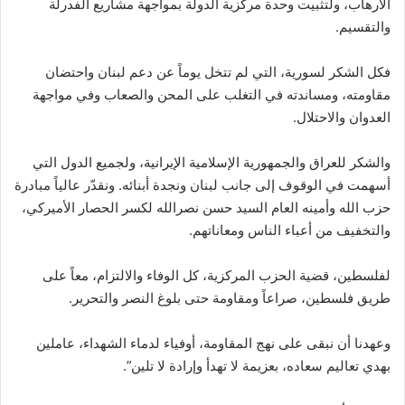
الارهاب، ولتثبيت وحدة مركزية الدولة بمواجهة مشاريع الفدرلة
والتقسيم.
فكل الشكر لسورية، التي لم تتخل يوماً عن دعم لبنان واحتضان
مقاومته، ومساندته في التغلب على المحن والصعاب وفي مواجهة
العدوان والاحتلال.
والشكر للعراق والجمهورية الإسلامية الإيرانية، ولجميع الدول التي
أسهمت في الوقوف إلى جانب لبنان ونجدة أبنائه. ونقدّر عالياً مبادرة
حزب الله وأمينه العام السيد حسن نصرالله لكسر الحصار الأميركي،
والتخفيف من أعباء الناس ومعاناتهم.
لفلسطين، قضية الحزب المركزية، كل الوفاء والالتزام، معاً على
طريق فلسطين، صراعاً ومقاومة حتى بلوغ النصر والتحرير.
وعهدنا أن نبقى على نهج المقاومة، أوفياء لدماء الشهداء، عاملين
بهدي تعاليم سعاده، بعزيمة لا تهدأ وإرادة لا تلين”.