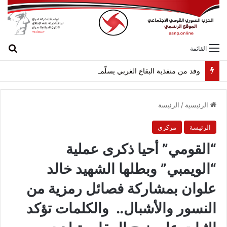
بح
القائمة
وفد من منفذية البقاع الغربي يسلّم “وسام الثبات” للرفيق نصر الزحلان (أبو سعاده)
الرئيسية
/
الرئيسة
الرئيسة
مركزي
“القومي” أحيا ذكرى عملية
“الويمبي” وبطلها الشهيد خالد
علوان بمشاركة فصائل رمزية من
النسور والأشبال.. والكلمات تؤكد