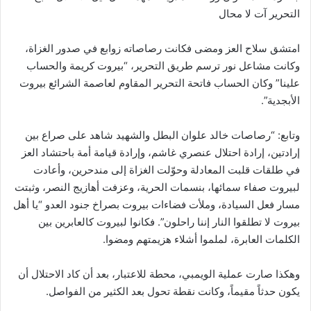
التحرير آت لا محال
امتشق سلاح العز ومضى فكانت رصاصاته زوابع في صدور الغزاة،
وكانت مشاعل نور ترسم طريق التحرير، “بيروت كريمة والحساب
علينا” وكان الحساب فاتحة التحرير المقاوم لعاصمة الشرائع بيروت
الأبجدية”.
وتابع: “رصاصات خالد علوان البطل والشهيد شاهد على صراع بين
إرادتين، إرادة احتلال عنصري غاشم، وإرادة قيامة أمة باحتشاد العز
في طلقات قلبت المعادلة وحوّلت الغزاة إلى مندحرين، وأعادت
لبيروت صفاء سمائها، بنسمات الحرية، وعزفت أهازيج النصر، وثبتت
مسار فعل السيادة، وملأت فضاءات بيروت بصراخ جنود العدو “يا أهل
بيروت لا تطلقوا النار إننا راحلون”. فكانوا لبيروت كالعابرين بين
الكلمات العابرة، لملموا أشلاء هزيمتهم ومضوا.
وهكذا صارت عملية الويمبي، محطة للاعتبار، بعد أن كاد الاحتلال أن
يكون حدثاً مقيماً، وكانت نقطة تحول بعد الكثير من الفواصل.