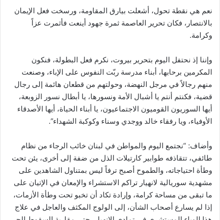
نعم هي نقطة تحول، أشعلت بيارق المقاومة، ورسخت فعل الإيمان
بالانتصار، فكان تحرير العاصمة ثمرة جهود أينعت فأثمرت عزاً
وكرامة.
وإننا إذ نحتفل اليوم بتحرير بيروت، نكرم فعل البطولة، فنكون
المكرمين برحابها، أبناء مدرسة ربّت النفوس على الإباء، وصنعت
منهم رجالاً في مرجل النهضة، وحولتهم من قطعان هائمة إلى رجال
قضية، فكنتم أنتم يا أشبال الأمة ونسورها، يا أبطال نسور الزوبعة،
أيها السوريون القوميون الاجتماعيون، يا أبناء الحياة، أيها الأصدقاء
الأوفياء، ويا رفقاء خالد ووجدي وسناء وكوكبة الشهداء”.
وأضاف: “نجتمع اليوم والمواطن في لبنان خائب الرجاء من نظام
طائفي، تتقاذفه طوابير كارتيلات الذل من ضفة إلى أخرى، يئن تحت
وطأة احتياجاته، والطموح أصبح ترفاً ليس بمتناول الشاهدين على
مشهدية سوريالية لانهيار تراكم الاستشراء والإمعان في الإتيان على
ما تبقى من مساحة كرامة، وإرادة تكاد أن تخبو تحت وطأة الأزمات،
إذا لم يسارع أصحاب الشأن، إلى الولوج المكثف والعاجل في علاج
هذا الوباء المستشري في تمادي الانهيار، حتى مقاربة السقوط الحر