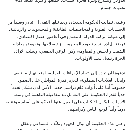
الدولار، وتسارع وتيرة هجرة الشباب، جميعها وغيرها تضعنا أمام
تحديات جسام.
وعليه، نطالب الحكومة الجديدة، وبعد نيلها الثقة، أن تبادر وبعيداً من
الحسابات الفئوية والمحاصصات الطائفية والمحسوبيات والزبائنية،
إلى صيانة مركب الدولة المتصدع في أعاصير حصار اقتصادي،
فرضته إرادة، تريد تطويع المقاومة ونزع سلاحها، وتقويض معادلة
الشعب والجيش والمقاومة، وكي الوعي الجمعي، وسلب الإرادة
الحرة وتبديل سلم الأولويات.
ندعوها أن تبادر إلى اتخاذ الإجراءات العملية، لمنع انهيار ما تبقى
وإيجاد العلاجات المطلوبة، لتعزيز قدرة المواطن على الصمود،
خصوصاً أننا على أبواب عام دراسي جديد، الأمر الذي يشكل تحدياً
جدياً لقدرة الحكومة على التعامل مع مفاعيله الداهمة في وسط
الأزمات، ليكون الانكباب على العمل عنواناً نحكم على أساسه وننتصر
دوماً وأبداً لوجع الناس وكرامتهم.
وعلى هذه الحكومة أن تبذل الجهود وتكثّف المساعي وتفعّل