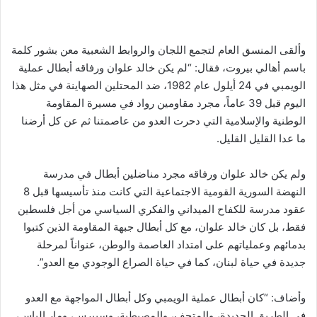
وألقى المنسق العام لتجمع اللجان والروابط الشعبية معن بشور كلمة
باسم أهالي بيروت، فقال: “لم يكن خالد علوان ورفاقه أبطال عملية
الويمبي في 24 أيلول عام 1982، ضد المحتلين الصهاينة في مثل هذا
اليوم قبل 39 عاماً، مجرد مقاومين رواد في مسيرة المقاومة
الوطنية والإسلامية التي دحرت العدو من عاصمتنا ثم عن كل أرضنا
ما عدا القليل القليل.
ولم يكن خالد علوان ورفاقه مجرد مناضلين أبطال في مدرسة
النهضة السورية القومية الاجتماعية التي كانت منذ تأسيسها قبل 8
عقود مدرسة للكفاح الميداني والفكري السياسي من أجل فلسطين
فقط، بل كان خالد علوان، مع كل أبطال جبهة المقاومة الذين كتبوا
بدمائهم وعملياتهم على امتداد العاصمة والوطن، عنواناً لمرحلة
جديدة في حياة لبنان، كما في حياة الصراع الوجودي مع العدو”.
وأضاف: “كان أبطال عملية الويمبي وكل أبطال المواجهة مع العدو
في الطريق الجديدة، والمتحف، والمصيطبة، وسبيرس، ومار الياس،