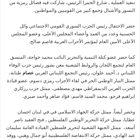
تنفيذ العملية ـ شارع الحمرا الرئيس، شاركت فيه فصائل رمزية من
النسور والأشبال وجمع كبير من القوميين والمواطنين.
حضر الاحتفال رئيس الحزب السوري القومي الاجتماعي وائل
الحسنية وعدد من العمد وأعضاء المجلس الأعلى، وعضو المجلس
الأعلى الأمين العام لمؤتمر الأحزاب العربية قاصم صالح.
كما حضر عضو كتلة التنمية والتحرير النائب محمد خواجة، المنسق
العام لتجمع اللجان والروابط الشعبية معن بشور رئيس حزب الوفاء
اللبناني د. أحمد علوان، رئيس التجمع اللبناني العربي
عصام
طنانة،
ممثل التيار الوطني الحر في لقاء الأحزاب رمزي دسوم، عضو قيادة
الحزب العربي الديمقراطي مهدي مصطفى، ممثل حزب رزكاري
ابراهيم فرحو، محمد السيد قاسم، فؤاد ضاهر وأحمد صبري.
وحضر أيضاً، ممثل حركة الجهاد الاسلامي في في لبنان احسان
عطايا، ممثل حركة التحرير الوطني الفلسطين ـ فتح العقيد ناصر
أسعد، ممثل الجبهة الشعبية لتحرير فلسطين القيادة العامة سليمان
عبد الهادي، ممثل حركة الانتفاضة الفلسطينية أبو جمال وهبي، ووفد