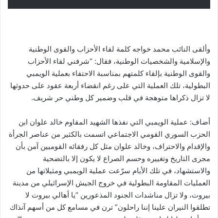
وألقى النائب محمد خواجه كلمة لقاء الأحزاب والقوى الوطنية
والإسلامية والشخصيات الوطنية، فقال: “شرفني لقاء الأحزاب
والقوى الوطنية بإلقاء كلمتهم بمناسبة الاحتفاء بعملية الويمبي
البطولية، تلك العملية التي على رغم انقضاء أربعة عقود على حدوثها
لا تزال ذكراها متوهجة في قلب وضمير كل وطني حر شريف.
أضاف: عملية الويمبي التي نفذها الشهيد المقاوم خالد علوان ابن
الحزب السوري القومي الاجتماعي اتسمت بالكثير من عناصر الجرأة
والإقدام والاحتراف، وخالد علوان مثل كل رفقائه القوميين آمن بأن
مجرى التاريخ وتغييره وحسم الصراع لا يكون إلا بالتضحية
والاستشهاد، في تلك الأيام سرّعت عملية الويمبي ومثيلاتها من
العمليات المقاومة البطولية في خروج الجيش الإسرائيلي من مدينة
بيروت، ولا تزال مناشدات الجنود المذعورين “يا أهالي بيروت لا
تطلقوا النيران علينا إننا راحلون” ترن في مسامع كل من أسهم آنذاك