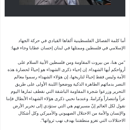
أما كلمة الفصائل الفلسطينية ألقاها القيادي في حركة الجهاد
الإسلامي في فلسطين وممثلها في لبنان إحسان عطايا وجاء فيها:
“من هنا، من بيروت المقاومة ومن فلسطين الأبية السلام على
أرواحكم أيها الشهداء. إن إحياء ذكرى الشهداء هو إحياءٌ لحضارة هذه
الأمة وليس فقط إحياءً لتاريخها، إن هؤلاء الشهداء رسموا معالم
النصر بدمائهم الطاهرة الذكية ووضعوا اللبنة الأولى على طريق
التحرير وزرعوا شجرة المقاومة الباشقة التي نقطف ثمارها اليوم
عزاً وانتصاراً وكرامةً. وعندما نحيي ذكرى هؤلاء الشهداء الأبطال فإننا
نقول لكل العالم إنّ مسيرتهم هي التي ستؤدي إلى تحرير الأرض
والإنسان والأمة من الاحتلال الصهيوني والأميركي وكل أشكال
الاحتلالات التي تغزو منطقتنا بهدف نهب ثرواتها”.