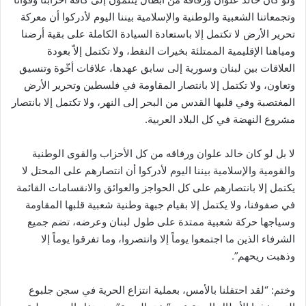
وتجمعاتنا الشعبية والوطنية والإسلامية بيننا اليوم لأدركوا أن معركة
تحرير الأرض لا تكتمل إلا باستعادة السيادة الكاملة على بقية أرضنا
ومياهنا الإقليمية الممتلئة بخيرات النفط، ولا تكتمل إلاّ بعودة
العلاقات بين لبنان وسورية إلى سابق عهدها، علاقات أخّوة وتنسيق
وتعاون، ولا تكتمل إلا بانتصار المقاومة في فلسطين وتحرير الأرض
المغتصبة وفي قلبها القدس من البحر إلى النهر، ولا تكتمل إلا بانتصار
مشروع النهضة في كل البلاد العربية.
لا بل لو كان خالد علوان ورفاقه من كل الأحزاب والقوى الوطنية
والقومية والإسلامية بيننا اليوم لأدركوا أن انتصارهم على المحتل لا
يكتمل إلا بانتصارهم على كل الحواجز والعوائق والانقسامات القائمة
في صفوفنا، ولا يكتمل إلا بقيام جبهة وطنية شعبية قلبها المقاومة
وسياجها حركة شعبية ممتدة على طول لبنان وعرضه، تضم جميع
الشرفاء الذين ما اجتمعوا يوماً إلا وانتصروا، وما تفرقوا يوماً إلا
وذهبت ريحهم”.
وختم: “لقد احتفلنا بالأمس، بعملية انتزاع الحرية في سجن جلبوع