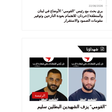
22/06/2026
بري بحث مع رئيس “القومي” الأوضاع في لبنان
والمنطقة//حردان: للاهتمام بعودة النازحين وتوفير
مقومات الصمود والاستقرار
شهداؤنا
الرئيسة
“القومي” يزف الشهيدين البطلين سليم