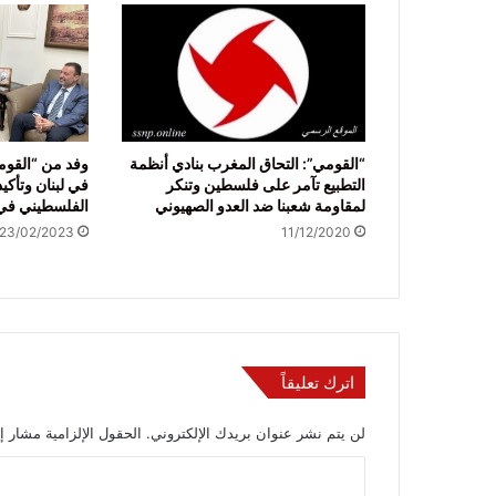
“القومي”: التحاق المغرب بنادي أنظمة
وفد من “القو
التطبيع تآمر على فلسطين وتنكر
في لبنان وتأكيد
لمقاومة شعبنا ضد العدو الصهيوني
الفلسطيني في 
23/02/2023
11/12/2020
اترك تعليقاً
لن يتم نشر عنوان بريدك الإلكتروني.
الحقول الإلزامية مشار إل
ا