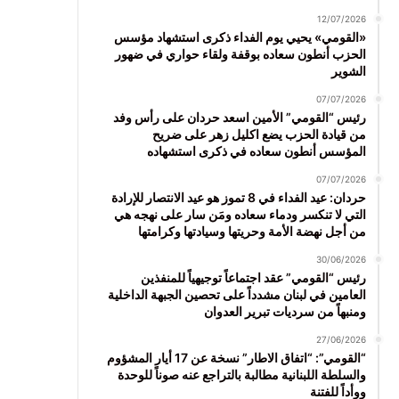
12/07/2026
«القومي» يحيي يوم الفداء ذكرى استشهاد مؤسس
الحزب أنطون سعاده بوقفة ولقاء حواري في ضهور
الشوير
07/07/2026
رئيس “القومي” الأمين اسعد حردان على رأس وفد
من قيادة الحزب يضع اكليل زهر على ضريح
المؤسس أنطون سعاده في ذكرى استشهاده
07/07/2026
حردان: عيد الفداء في 8 تموز هو عيد الانتصار للإرادة
التي لا تنكسر ودماء سعاده ومَن سار على نهجه هي
من أجل نهضة الأمة وحريتها وسيادتها وكرامتها
30/06/2026
رئيس “القومي” عقد اجتماعاً توجيهياً للمنفذين
العامين في لبنان مشدداً على تحصين الجبهة الداخلية
ومنبهاً من سرديات تبرير العدوان
27/06/2026
“القومي”: “اتفاق الاطار” نسخة عن 17 أيار المشؤوم
والسلطة اللبنانية مطالبة بالتراجع عنه صوناً للوحدة
ووأداً للفتنة