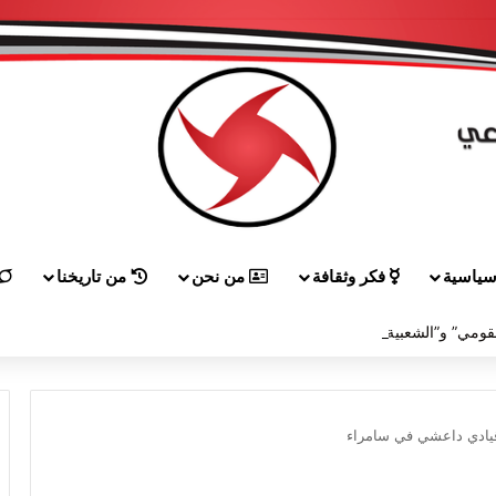
ياسية
فكر وثقافة
من نحن
من تاريخنا
لقاء بين “القومي” و”الشعبية” في صيدا لمواجهة العدوان الصهيونيّ وإسقاط مشاريعه وسياساته
قيادي داعشي في سامراء