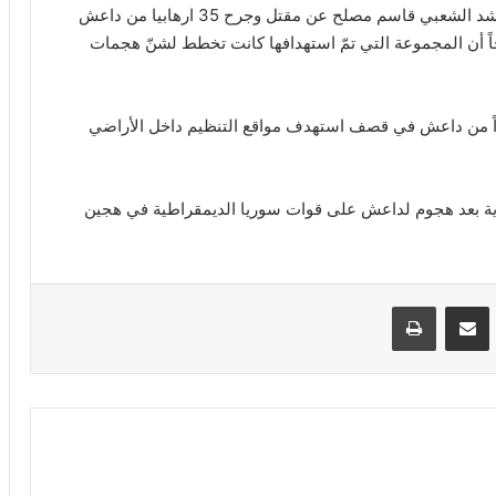
يأتي ذلك بعد إعلان قائد عمليات محور غرب الأنبار للحشد الشعبي قاسم مصلح عن مقتل وجرح 35 ارهابيا من داعش
 أن المجموعة التي تمّ استهدافها كانت تخطط لشنّ هجمات
 الشعبي العراقي أعلن عن مقتل 15 عنصراً من داعش في قصف استهدف مواقع التنظيم داخل الأراضي
ورية بعد هجوم لداعش على قوات سوريا الديمقراطية في هجين
VKontak
مشاركة عبر البريد
طباعة