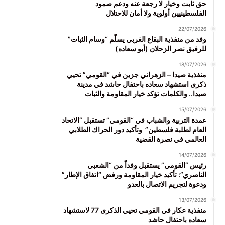
حق ثابت وخيار لا رجعة عنه ودعم صمود
الفلسطينيين أولوية ولا أمان للاحتلال
22/07/2026
وفد من منفذية البقاع الغربي يسلّم “وسام الثبات”
للرفيق نصر الزحلان (أبو سعاده)
18/07/2026
منفذية صيدا – الزهراني جزين في “القومي” تحيي
ذكرى استشهاد سعاده باحتفال حاشد في مدينة
صيدا.. والكلمات تؤكد خيار المقاومة والثبات
15/07/2026
عمدة التربية والشباب في “القومي” تستقبل “الاتحاد
العام لطلبة فلسطين” وتأكيد دور الحراك الطلابي
العالمي في نصرة القضية
14/07/2026
رئيس “القومي” يستقبل وفداً من “الشعبي
الناصري”: تأكيد خيار المقاومة ورفض “اتفاق الإطار”
ودعوة لتجريم الاتصال بالعدو
13/07/2026
منفذية عكار في القومي تحيي الذكرى 77 لاستشهاد
سعاده باحتفال حاشد