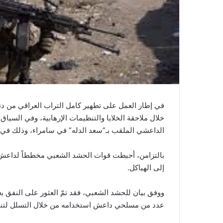
في إطار العمل على تطهير كامل التراب العراقي من دن
خلال ملاحقة الخلايا والتنظيمات الإرهابية، وفي السيا
الداعشي الملقب بـ”سعد الدله” في سامراء، وذلك في ع
بالتزامن، أحبطت قوات الحشد الشعبي مخططاً لداعش 
إلى الهياكل.
ووفق بيان للحشد الشعبي، فقد تمّ العثور على النفق 
عدد من مسلحي داعش استخدامه من خلال التسلل لتنفي