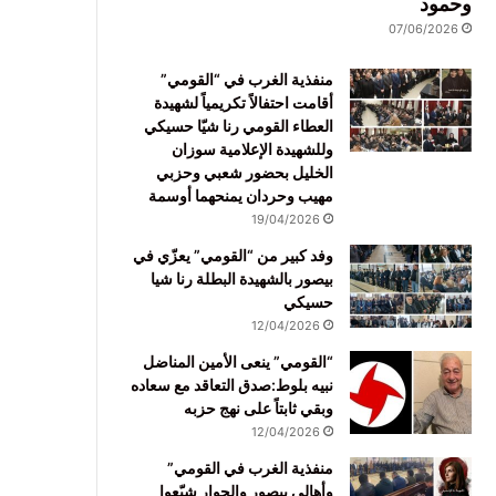
وحمود
07/06/2026
منفذية الغرب في “القومي”
أقامت احتفالاً تكريمياً لشهيدة
العطاء القومي رنا شيّا حسيكي
وللشهيدة الإعلامية سوزان
الخليل بحضور شعبي وحزبي
مهيب وحردان يمنحهما أوسمة
19/04/2026
وفد كبير من “القومي” يعزّي في
بيصور بالشهيدة البطلة رنا شيا
حسيكي
12/04/2026
“القومي” ينعى الأمين المناضل
نبيه بلوط:صدق التعاقد مع سعاده
وبقي ثابتاً على نهج حزبه
12/04/2026
منفذية الغرب في القومي”
وأهالي بيصور والجوار شيّعوا