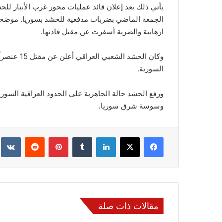
الجمعة الماضي بضربات مدفعية للحشد بسوريا. موضحاً
ارهابية والضربة أسفرت عن مقتل قادتها.
وكان الحشد
السورية.
ورفع الحشد حالة الجاهزية على الحدود العراقية الس
وسوسة شرق سوريا.
فيسبوك
‫X
لينكدإن
‏Tumblr
بينتيريست
‏Reddit
‏te
مقالات ذات صلة