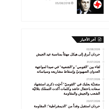
05/08/2018
آخر الأخبار
02/08/2026
حردان أبرق إلى هيكل مهنئاً بمناسبة عيد الجيش
31/07/2026
لقاء بين “القومي” و”الشعبية” في صيدا لمواجهة
العدوان الصهيونيّ وإسقاط مشاريعه وسياساته
27/07/2026
منفذيّة بعلبك في “القوميّ” أحيَت ذكرى استشهاد
سعاده باحتفال حاشد وكلمات أكدت التمسّك بثلاثيّة
الشعب والجيش والمقاومة
23/07/2026
حردان استقبل وفداً من “الديمقراطية”: المقاومة