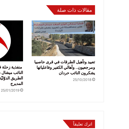
مقالات ذات صلة
تعبيد وتأهيل الطرقات في قرى حاصبيا
منفذية زحلة 
ومرجعيون.. وأهالي الكفير وفاعلياتها
النائب ميشال ض
يشكرون النائب حردان
الطريق الدوّليّ
25/10/2018
المديرج
25/01/2019
اترك تعليقاً