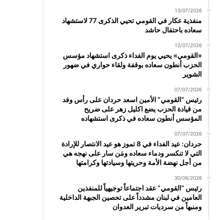
13/07/2026
منفذية عكار في القومي تحيي الذكرى 77 لاستشهاد
سعاده باحتفال حاشد
12/07/2026
«القومي» يحيي يوم الفداء ذكرى استشهاد مؤسس
الحزب أنطون سعاده بوقفة ولقاء حواري في ضهور
الشوير
07/07/2026
رئيس “القومي” الأمين اسعد حردان على رأس وفد
من قيادة الحزب يضع اكليل زهر على ضريح
المؤسس أنطون سعاده في ذكرى استشهاده
07/07/2026
حردان: عيد الفداء في 8 تموز هو عيد الانتصار للإرادة
التي لا تنكسر ودماء سعاده ومَن سار على نهجه هي
من أجل نهضة الأمة وحريتها وسيادتها وكرامتها
30/06/2026
رئيس “القومي” عقد اجتماعاً توجيهياً للمنفذين
العامين في لبنان مشدداً على تحصين الجبهة الداخلية
ومنبهاً من سرديات تبرير العدوان