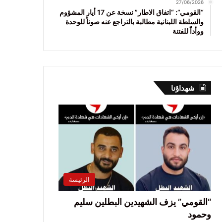
27/06/2026
“القومي”: “اتفاق الاطار” نسخة عن 17 أيار المشؤوم
والسلطة اللبنانية مطالبة بالتراجع عنه صوناً للوحدة
ووأداً للفتنة
شهداؤنا
الرئيسة
“القومي” يزف الشهيدين البطلين سليم
وحمود