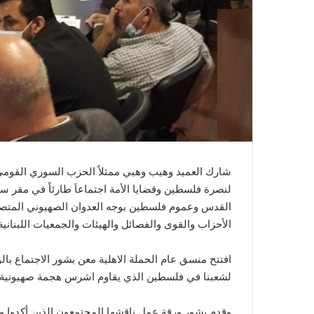
شارك العميد وهيب وهبي ممثلاً الحزب السوري القومي 
لنصرة فلسطين وقضايا الأمة اجتماعاَ طارئاً في مقر 
القدس وعموم فلسطين بوجه العدوان الصهيوني المتص
الأحزاب والقوى والفصائل والهيئات والجمعيات اللبنانية
افتتح منسق عام الحملة الاهلية معن بشور الاجتماع با
لشعبنا في فلسطين الذي يقاوم اشرس هجمة صهيونية ا
وقدم بشور ورقة عمل ناقشها المجتمعون الذين أكدوا 