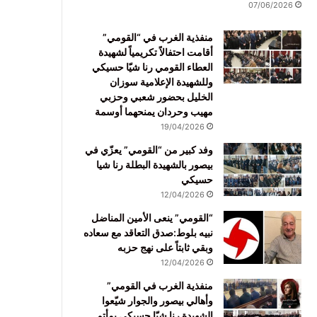
07/06/2026
منفذية الغرب في “القومي”
أقامت احتفالاً تكريمياً لشهيدة
العطاء القومي رنا شيّا حسيكي
وللشهيدة الإعلامية سوزان
الخليل بحضور شعبي وحزبي
مهيب وحردان يمنحهما أوسمة
19/04/2026
وفد كبير من “القومي” يعزّي في
بيصور بالشهيدة البطلة رنا شيا
حسيكي
12/04/2026
“القومي” ينعى الأمين المناضل
نبيه بلوط:صدق التعاقد مع سعاده
وبقي ثابتاً على نهج حزبه
12/04/2026
منفذية الغرب في القومي”
وأهالي بيصور والجوار شيّعوا
الشهيدة رنا شيّا حسيكي بمأتم