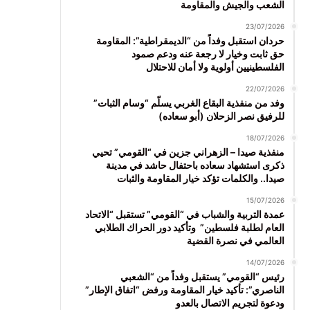
الشعب والجيش والمقاومة
23/07/2026
حردان استقبل وفداً من “الديمقراطية”: المقاومة
حق ثابت وخيار لا رجعة عنه ودعم صمود
الفلسطينيين أولوية ولا أمان للاحتلال
22/07/2026
وفد من منفذية البقاع الغربي يسلّم “وسام الثبات”
للرفيق نصر الزحلان (أبو سعاده)
18/07/2026
منفذية صيدا – الزهراني جزين في “القومي” تحيي
ذكرى استشهاد سعاده باحتفال حاشد في مدينة
صيدا.. والكلمات تؤكد خيار المقاومة والثبات
15/07/2026
عمدة التربية والشباب في “القومي” تستقبل “الاتحاد
العام لطلبة فلسطين” وتأكيد دور الحراك الطلابي
العالمي في نصرة القضية
14/07/2026
رئيس “القومي” يستقبل وفداً من “الشعبي
الناصري”: تأكيد خيار المقاومة ورفض “اتفاق الإطار”
ودعوة لتجريم الاتصال بالعدو