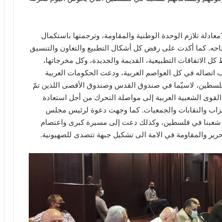
عادلة تلازم الوحدة الوطنية والمقاومة، وترجمتها باستكمال
احه. كما أكدت على رفض كل أشكال التطبيع والتعاون والتنسيق
ل الاتفاقات التطبيعية، القديمة والجديدة، وكل مخرجاتها،
ب اتصاله في كل العواصم العربية، ودعت الحكومات العربية
ناء فلسطين، لاسيّما في صندوق القدس وصندوق الأقصى اللذين تمّ
 الأقصى عام 2000. وكذلك دعوة القوى الشعبية العربية إلى مواصلة التحرك من أجل استعادة
حزاب والنقابات والجمعيات. كما وجهت دعوة لرئيس مجلس
اء شعبنا في فلسطين، وكذلك دعت إلى مسيرة كبرى واعتصام
تحرير والمقاومة في الامة الى تشكيل جبهة تتصدى للصهيونية.