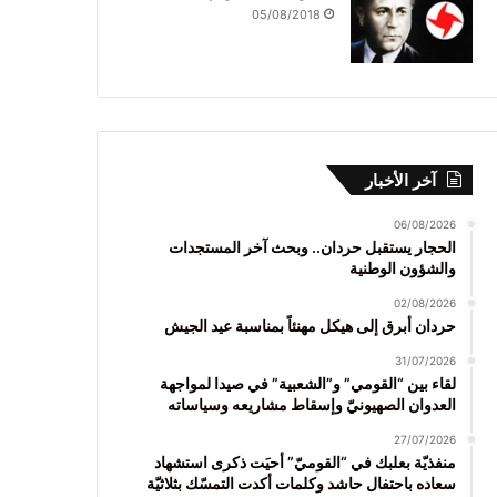
05/08/2018
آخر الأخبار
06/08/2026
الحجار يستقبل حردان.. وبحث آخر المستجدات
والشؤون الوطنية
02/08/2026
حردان أبرق إلى هيكل مهنئاً بمناسبة عيد الجيش
31/07/2026
لقاء بين “القومي” و”الشعبية” في صيدا لمواجهة
العدوان الصهيونيّ وإسقاط مشاريعه وسياساته
27/07/2026
منفذيّة بعلبك في “القوميّ” أحيَت ذكرى استشهاد
سعاده باحتفال حاشد وكلمات أكدت التمسّك بثلاثيّة