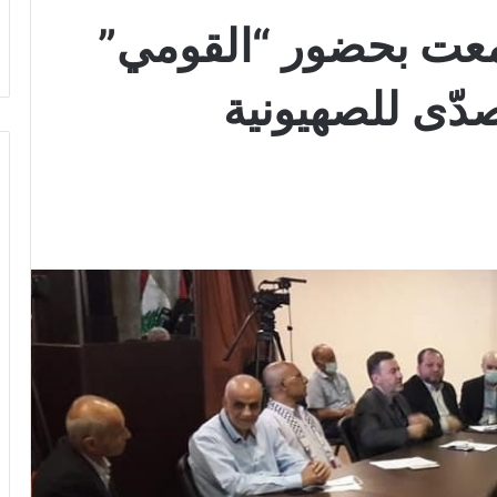
تمعت بحضور “القومي”
دّى للصهيونية