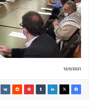
12/5/2021 الموقع ssnp.online الرسمي
فيسبوك
‫X
لينكدإن
‏Tumblr
بينتيريست
‏Reddit
‏te