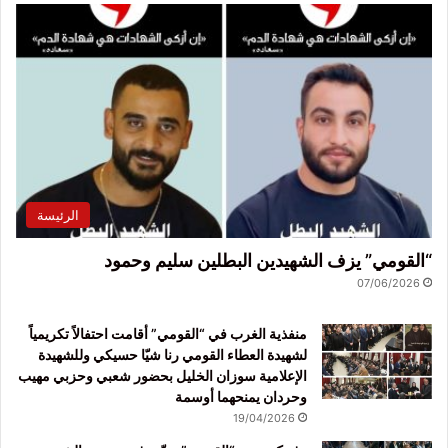
الرئيسة
“القومي” يزف الشهيدين البطلين سليم وحمود
07/06/2026
منفذية الغرب في “القومي” أقامت احتفالاً تكريمياً
لشهيدة العطاء القومي رنا شيّا حسيكي وللشهيدة
الإعلامية سوزان الخليل بحضور شعبي وحزبي مهيب
وحردان يمنحهما أوسمة
19/04/2026