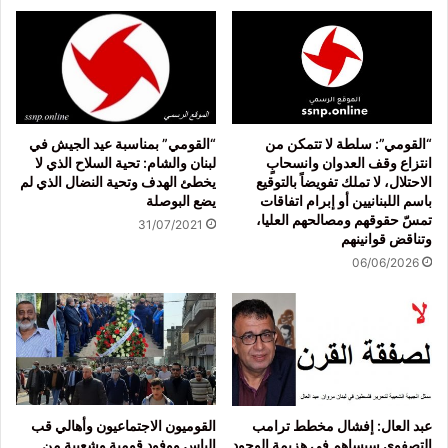
“القومي”: سلطة لا تتمكن من
“القومي” بمناسبة عيد الجيش في
انتزاع وقف العدوان وانسحابٍ
لبنان والشام: تحية السلاح الذي لا
الاحتلال، لا تملك تفويضاً بالتوقيع
يخطئ الهدف وتحية النضال الذي لم
باسم اللبنانيين أو إبرام اتفاقات
يضع البوصلة
تمسّ حقوقهم ومصالحهم العليا،
31/07/2021
وتناقض قوانينهم
06/06/2026
عبد العال: إفشال مخطط ترامب
القوميون الاجتماعيون وأهالي قب
التصفوي سيساهم في هزيمة الوجود
الياس ووفود قومية وشعبية من