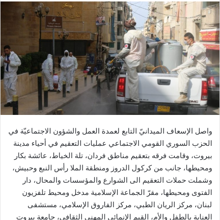
واصل الإسعاف الميدانيّ التابع لعمدة العمل والشؤون الاجتماعيّة في
الحزب السوري القومي الاجتماعي عمليات التعقيم في أحياء مدينة
بيروت، وقامت فرقه بتعقيم مناطق فردان، تلة الخياط، عائشة بكار
ومحيطها، جانب من كركول الدروز ومنطقة الملا رأس النبع وحبيش،
وشملت حملات التعقيم الى الشوارع والمؤسسات والمحال، دار
الفتوى ومحيطها، مقرّ الجماعة الإسلامية مدخل ومحيط تلفزيون
لبنان، مركز الريان الطبي، مركز الفاروق الإسلامي، مستشفى
العناية بالطفل والأم، القيم الإنمائي المهني الثقافي، جامعة بيروت