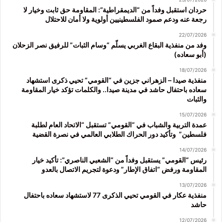
حردان استقبل وفداً من “الديمقراطية”: المقاومة حق ثابت وخيار لا
رجعة عنه ودعم صمود الفلسطينيين أولوية ولا أمان للاحتلال
22/07/2026
وفد من منفذية البقاع الغربي يسلّم “وسام الثبات” للرفيق نصر الزحلان
(أبو سعاده)
18/07/2026
منفذية صيدا – الزهراني جزين في “القومي” تحيي ذكرى استشهاد
سعاده باحتفال حاشد في مدينة صيدا.. والكلمات تؤكد خيار المقاومة
والثبات
15/07/2026
عمدة التربية والشباب في “القومي” تستقبل “الاتحاد العام لطلبة
فلسطين” وتأكيد دور الحراك الطلابي العالمي في نصرة القضية
14/07/2026
رئيس “القومي” يستقبل وفداً من “الشعبي الناصري”: تأكيد خيار
المقاومة ورفض “اتفاق الإطار” ودعوة لتجريم الاتصال بالعدو
13/07/2026
منفذية عكار في القومي تحيي الذكرى 77 لاستشهاد سعاده باحتفال
حاشد
12/07/2026