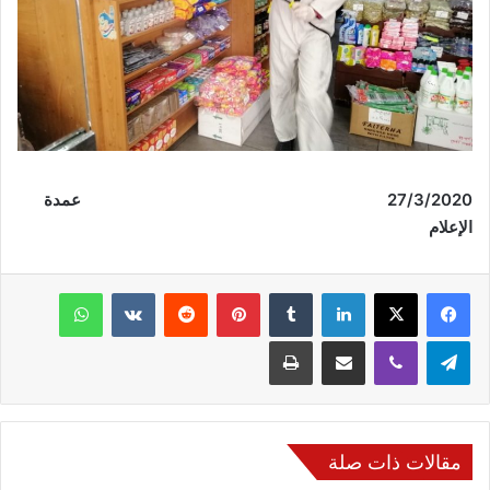
/3/2020
27
عمدة
الإعلام
فيسبوك
‫X
لينكدإن
‏Tumblr
بينتيريست
‏Reddit
‏VKontakte
واتساب
تيلقرام
ڤايبر
مشاركة عبر البريد
طباعة
مقالات ذات صلة