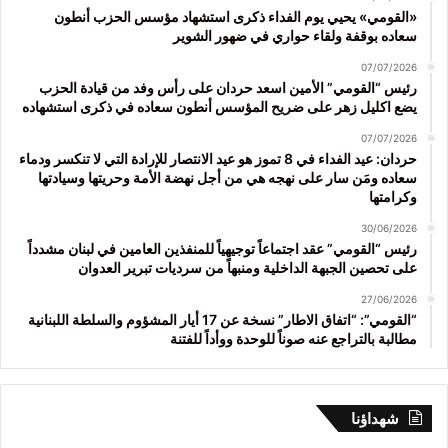
«القومي» يحيي يوم الفداء ذكرى استشهاد مؤسس الحزب أنطون
سعاده بوقفة ولقاء حواري في ضهور الشوير
07/07/2026
رئيس “القومي” الأمين اسعد حردان على رأس وفد من قيادة الحزب
يضع اكليل زهر على ضريح المؤسس أنطون سعاده في ذكرى استشهاده
07/07/2026
حردان: عيد الفداء في 8 تموز هو عيد الانتصار للإرادة التي لا تنكسر ودماء
سعاده ومَن سار على نهجه هي من أجل نهضة الأمة وحريتها وسيادتها
وكرامتها
30/06/2026
رئيس “القومي” عقد اجتماعاً توجيهياً للمنفذين العامين في لبنان مشدداً
على تحصين الجبهة الداخلية ومنبهاً من سرديات تبرير العدوان
27/06/2026
“القومي”: “اتفاق الاطار” نسخة عن 17 أيار المشؤوم والسلطة اللبنانية
مطالبة بالتراجع عنه صوناً للوحدة ووأداً للفتنة
شهداؤنا