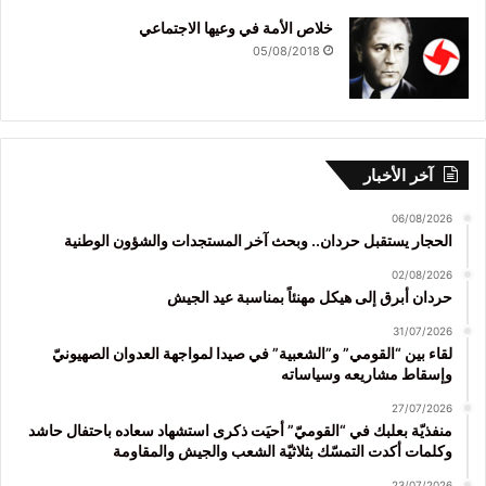
خلاص الأمة في وعيها الاجتماعي
05/08/2018
آخر الأخبار
06/08/2026
الحجار يستقبل حردان.. وبحث آخر المستجدات والشؤون الوطنية
02/08/2026
حردان أبرق إلى هيكل مهنئاً بمناسبة عيد الجيش
31/07/2026
لقاء بين “القومي” و”الشعبية” في صيدا لمواجهة العدوان الصهيونيّ
وإسقاط مشاريعه وسياساته
27/07/2026
منفذيّة بعلبك في “القوميّ” أحيَت ذكرى استشهاد سعاده باحتفال حاشد
وكلمات أكدت التمسّك بثلاثيّة الشعب والجيش والمقاومة
23/07/2026