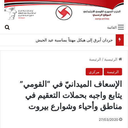
بح
القائمة
لقاء بين “القومي” و”الشعبية” في صيدا لمواجهة العدوان الصهيونيّ وإسقاط مشاريعه وسياساته
الرئيسية
/
الرئيسة
الرئيسة
مركزي
الإسعاف الميدانيّ في “القومي”
يتابع واجبه بحملات التعقيم في
مناطق وأحياء وشوارع بيروت
27/03/2020