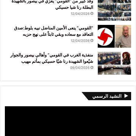
وفد كبير من “القومي” يعزّي في بيصور بالشهيدة
البطلة رنا شيا حسيكي
12/04/2026
“القومي” ينعى الأمين المناضل نبيه بلوط:صدق
التعاقد مع سعاده وبقي ثابتاً على نهج حزبه
12/04/2026
منفذية الغرب في القومي” وأهالي بيصور والجوار
شيّعوا الشهيدة رنا شيّا حسيكي بمأتم مهيب
09/04/2026
النشيد الرسمي
مشغل
الفيديو