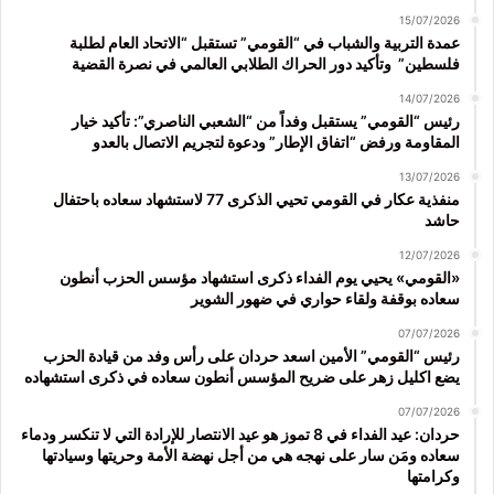
15/07/2026
عمدة التربية والشباب في “القومي” تستقبل “الاتحاد العام لطلبة
فلسطين” وتأكيد دور الحراك الطلابي العالمي في نصرة القضية
14/07/2026
رئيس “القومي” يستقبل وفداً من “الشعبي الناصري”: تأكيد خيار
المقاومة ورفض “اتفاق الإطار” ودعوة لتجريم الاتصال بالعدو
13/07/2026
منفذية عكار في القومي تحيي الذكرى 77 لاستشهاد سعاده باحتفال
حاشد
12/07/2026
«القومي» يحيي يوم الفداء ذكرى استشهاد مؤسس الحزب أنطون
سعاده بوقفة ولقاء حواري في ضهور الشوير
07/07/2026
رئيس “القومي” الأمين اسعد حردان على رأس وفد من قيادة الحزب
يضع اكليل زهر على ضريح المؤسس أنطون سعاده في ذكرى استشهاده
07/07/2026
حردان: عيد الفداء في 8 تموز هو عيد الانتصار للإرادة التي لا تنكسر ودماء
سعاده ومَن سار على نهجه هي من أجل نهضة الأمة وحريتها وسيادتها
وكرامتها