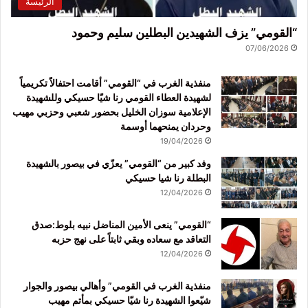
الرئيسة
“القومي” يزف الشهيدين البطلين سليم وحمود
07/06/2026
منفذية الغرب في “القومي” أقامت احتفالاً تكريمياً
لشهيدة العطاء القومي رنا شيّا حسيكي وللشهيدة
الإعلامية سوزان الخليل بحضور شعبي وحزبي مهيب
وحردان يمنحهما أوسمة
19/04/2026
وفد كبير من “القومي” يعزّي في بيصور بالشهيدة
البطلة رنا شيا حسيكي
12/04/2026
“القومي” ينعى الأمين المناضل نبيه بلوط:صدق
التعاقد مع سعاده وبقي ثابتاً على نهج حزبه
12/04/2026
منفذية الغرب في القومي” وأهالي بيصور والجوار
شيّعوا الشهيدة رنا شيّا حسيكي بمأتم مهيب