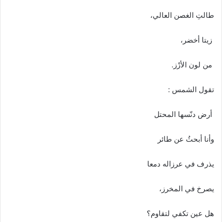
طالتِ الغصن العالي،
زيتا أخضر،
من لون الأرْز.
تقول الشمس :
أرض دنّسها المحتل
وأنا أبحثُ عن طائر
يذرف في عرزاله دمعا
يصرخ في المخرز،
هل عين تكفي لتقاوم؟