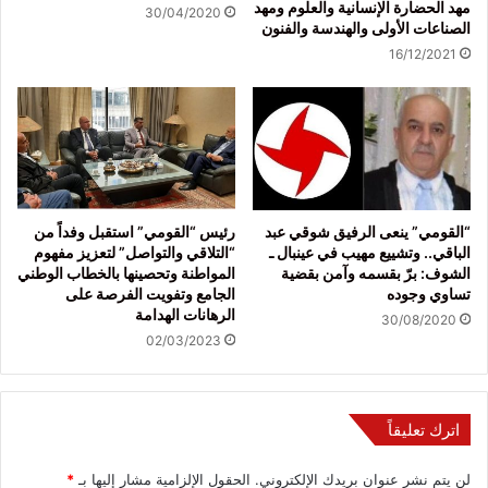
مهد الحضارة الإنسانية والعلوم ومهد
30/04/2020
الصناعات الأولى والهندسة والفنون
16/12/2021
“القومي” ينعى الرفيق شوقي عبد
رئيس “القومي” استقبل وفداً من
الباقي.. وتشييع مهيب في عينبال ـ
“التلاقي والتواصل” لتعزيز مفهوم
الشوف: برّ بقسمه وآمن بقضية
المواطنة وتحصينها بالخطاب الوطني
تساوي وجوده
الجامع وتفويت الفرصة على
الرهانات الهدامة
30/08/2020
02/03/2023
اترك تعليقاً
لن يتم نشر عنوان بريدك الإلكتروني.
الحقول الإلزامية مشار إليها بـ
*