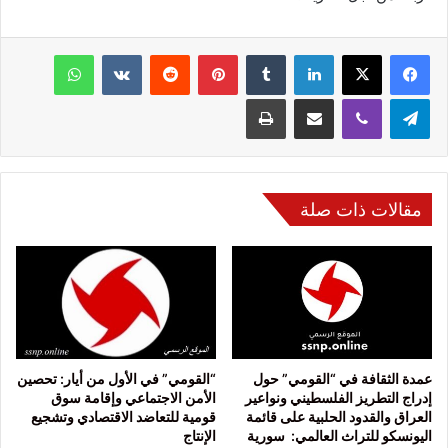
فيسبوك
‫X
لينكدإن
‏Tumblr
بينتيريست
‏Reddit
‏VKontakte
واتساب
تيلقرام
ڤايبر
مشاركة عبر البريد
طباعة
مقالات ذات صلة
عمدة الثقافة في “القومي” حول
“القومي” في الأول من أيار: تحصين
إدراج التطريز الفلسطيني ونواعير
الأمن الاجتماعي وإقامة سوق
العراق والقدود الحلبية على قائمة
قومية للتعاضد الاقتصادي وتشجيع
اليونسكو للتراث العالمي: سورية
الإنتاج