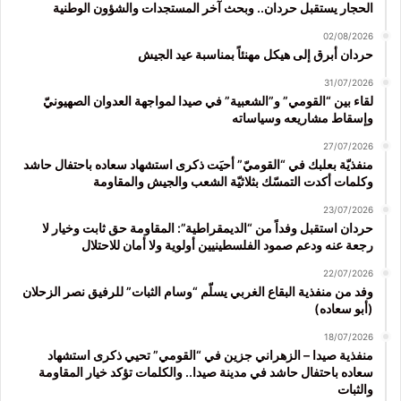
الحجار يستقبل حردان.. وبحث آخر المستجدات والشؤون الوطنية
02/08/2026
حردان أبرق إلى هيكل مهنئاً بمناسبة عيد الجيش
31/07/2026
لقاء بين “القومي” و”الشعبية” في صيدا لمواجهة العدوان الصهيونيّ
وإسقاط مشاريعه وسياساته
27/07/2026
منفذيّة بعلبك في “القوميّ” أحيَت ذكرى استشهاد سعاده باحتفال حاشد
وكلمات أكدت التمسّك بثلاثيّة الشعب والجيش والمقاومة
23/07/2026
حردان استقبل وفداً من “الديمقراطية”: المقاومة حق ثابت وخيار لا
رجعة عنه ودعم صمود الفلسطينيين أولوية ولا أمان للاحتلال
22/07/2026
وفد من منفذية البقاع الغربي يسلّم “وسام الثبات” للرفيق نصر الزحلان
(أبو سعاده)
18/07/2026
منفذية صيدا – الزهراني جزين في “القومي” تحيي ذكرى استشهاد
سعاده باحتفال حاشد في مدينة صيدا.. والكلمات تؤكد خيار المقاومة
والثبات