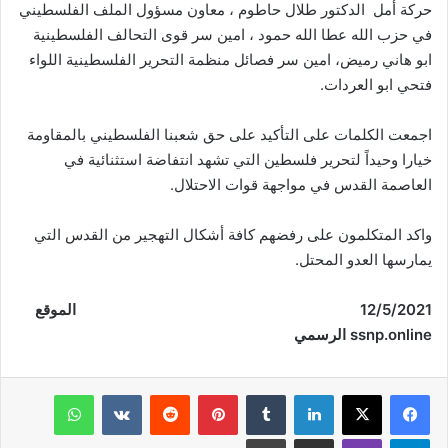
حركة أمل الدكتور طلال حاطوم ، معاون مسؤول الملف الفلسطيني
في حزب الله عطا الله حمود ، امين سر قوى التحالف الفلسطينية
ابو هاني رميض، امين سر فصائل منظمة التحرير الفلسطينية اللواء
فتحي ابو العردات.
اجمعت الكلمات على التأكيد على حق شعبنا الفلسطيني بالمقاومة
خيارا وحيداً لتحرير فلسطين التي تشهد انتفاضة استثنائية في
العاصمة القدس في مواجهة قوات الاحتلال.
واكد المتكلمون على رفضهم كافة أشكال التهجير من القدس التي
يمارسها العدو المحتل.
12/5/2021 الموقع
ssnp.online الرسمي
فيسبوك
‫X
لينكدإن
‏Tumblr
بينتيريست
‏Reddit
‏VKontakte
واتساب
تيلقرام
ڤايبر
مشاركة عبر البريد
طباعة