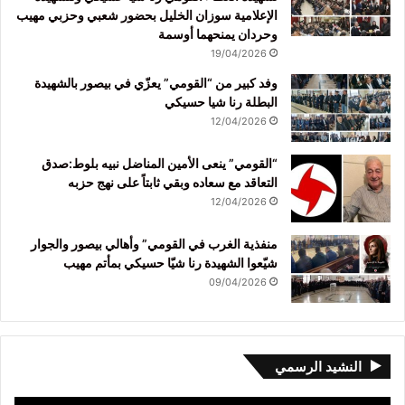
الإعلامية سوزان الخليل بحضور شعبي وحزبي مهيب
وحردان يمنحهما أوسمة
19/04/2026
وفد كبير من “القومي” يعزّي في بيصور بالشهيدة
البطلة رنا شيا حسيكي
12/04/2026
“القومي” ينعى الأمين المناضل نبيه بلوط:صدق
التعاقد مع سعاده وبقي ثابتاً على نهج حزبه
12/04/2026
منفذية الغرب في القومي” وأهالي بيصور والجوار
شيّعوا الشهيدة رنا شيّا حسيكي بمأتم مهيب
09/04/2026
النشيد الرسمي
مشغل