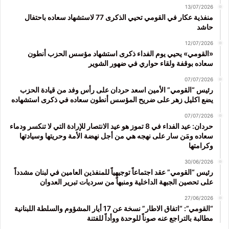
13/07/2026
منفذية عكار في القومي تحيي الذكرى 77 لاستشهاد سعاده باحتفال
حاشد
12/07/2026
«القومي» يحيي يوم الفداء ذكرى استشهاد مؤسس الحزب أنطون
سعاده بوقفة ولقاء حواري في ضهور الشوير
07/07/2026
رئيس “القومي” الأمين اسعد حردان على رأس وفد من قيادة الحزب
يضع اكليل زهر على ضريح المؤسس أنطون سعاده في ذكرى استشهاده
07/07/2026
حردان: عيد الفداء في 8 تموز هو عيد الانتصار للإرادة التي لا تنكسر ودماء
سعاده ومَن سار على نهجه هي من أجل نهضة الأمة وحريتها وسيادتها
وكرامتها
30/06/2026
رئيس “القومي” عقد اجتماعاً توجيهياً للمنفذين العامين في لبنان مشدداً
على تحصين الجبهة الداخلية ومنبهاً من سرديات تبرير العدوان
27/06/2026
“القومي”: “اتفاق الاطار” نسخة عن 17 أيار المشؤوم والسلطة اللبنانية
مطالبة بالتراجع عنه صوناً للوحدة ووأداً للفتنة