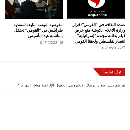
عمدة الثقافة في “القومي”: قرار
مفوضية النهضة التابعة لمنفذية
وزارة الاعلام الكويتية منع عرض
طرابلس في “القومي” تحتفل
فيلم بطلته مجندة “إسرائيلية”
بمناسبة عيد التأسيس
انتصار لفلسطين ولحقنا القومي
04/12/2021
07/02/2022
اترك تعليقاً
لن يتم نشر عنوان بريدك الإلكتروني.
الحقول الإلزامية مشار إليها بـ
*
ا
ل
ت
ع