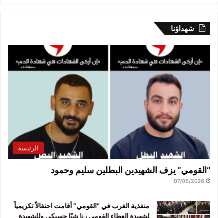
شهداؤنا
الرئيسة
“القومي” يزف الشهيدين البطلين سليم وحمود
07/06/2026
منفذية الغرب في “القومي” أقامت احتفالاً تكريمياً
لشهيدة العطاء القومي رنا شيّا حسيكي وللشهيدة