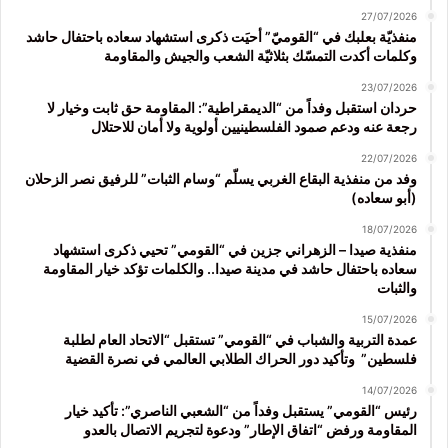
27/07/2026
منفذيّة بعلبك في “القوميّ” أحيَت ذكرى استشهاد سعاده باحتفال حاشد
وكلمات أكدت التمسّك بثلاثيّة الشعب والجيش والمقاومة
23/07/2026
حردان استقبل وفداً من “الديمقراطية”: المقاومة حق ثابت وخيار لا
رجعة عنه ودعم صمود الفلسطينيين أولوية ولا أمان للاحتلال
22/07/2026
وفد من منفذية البقاع الغربي يسلّم “وسام الثبات” للرفيق نصر الزحلان
(أبو سعاده)
18/07/2026
منفذية صيدا – الزهراني جزين في “القومي” تحيي ذكرى استشهاد
سعاده باحتفال حاشد في مدينة صيدا.. والكلمات تؤكد خيار المقاومة
والثبات
15/07/2026
عمدة التربية والشباب في “القومي” تستقبل “الاتحاد العام لطلبة
فلسطين” وتأكيد دور الحراك الطلابي العالمي في نصرة القضية
14/07/2026
رئيس “القومي” يستقبل وفداً من “الشعبي الناصري”: تأكيد خيار
المقاومة ورفض “اتفاق الإطار” ودعوة لتجريم الاتصال بالعدو