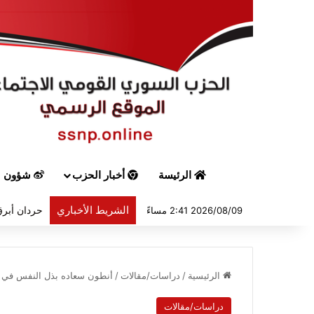
الرئيسة
أخبار الحزب
شؤون س
الشريط الأخباري
حردان أبرق
2026/08/09 2:41 مساءً
الرئيسية
/
دراسات/مقالات
/
أنطون سعاده بذل النفس في 
دراسات/مقالات