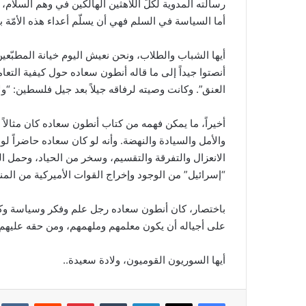
رسالته المدوية لكلّ اللاهثين الهالكين في وهم السلام
أما السياسة في السلم فهي أن يسلّم أعداء هذه الأمّة ب
أيها الشباب والطلاب، ونحن نعيش اليوم خيانة المطبّعي
أنصتوا جيداً إلى ما قاله أنطون سعاده حول كيفية التعامل
العنق”. وكانت وصيته لرفاقه جيلاً بعد جيل فلسطين: “و
أخيراً، ما يمكن فهمه من كتاب أنطون سعاده كان مثالا
والأمل والسيادة والنهضة. وأنه لو كان سعاده حاضراً لوا
الانعزال والتفرقة والتقسيم، وسخر من الحياد، وحمل ال
“إسرائيل” من الوجود وإخراج القوات الأميركية من المن
باختصار، كان أنطون سعاده رجل علم وفكر وسياسة وك
على أجياله أن يكون معلمهم وملهمهم، ومن حقه عليهم 
أيها السوريون القوميون، ولادة سعيدة..
فيسبوك
‫X
لينكدإن
‏Tumblr
بينتيريست
‏Reddit
‏te