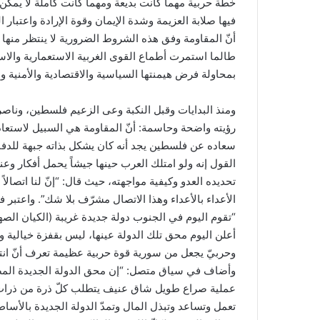
خطة حربية مهما كانت بديعة ومهما كانت كاملة لا يمكن 
فيها صلابة العزيمة وشدة الإيمان وقوة الإرادة واعتبار 
أنّ المقاومة وفق هذه الشروط الضرورية لا ينتظر منها
طالما استمرت أطماع القوى الغربية الاستعمارية والاستك
بمحاولة فرض هيمنتها السياسية والاقتصادية والأمنية و
ومنذ البدايات وقبل النكبة وعى الزعيم فلسطين، وناصره
رؤيته واضحة وحاسمة: أنّ المقاومة هي السبيل لاستعاد
سعاده عن فلسطين يجد أنه كان يشكل بذاته جبهة للدفاع 
القول إنه ولو امتلك العرب حينها جيشاً يحمل أفكار 
تحديده العدو وكيفية مواجهته، حيث قال: “إنّ لنا اتصالاً 
الأعداء بالأعداء وهذا الاتصال مشرّف بلا شك”. واعتبر
“تقوم اليوم في الجنوب دولة جديدة غريبة (الكيان الصه
أعلن اليوم محق تلك الدولة عينها، ليس بقفزة خيالية و
وحربيّ يجعل من سورية قوة حربية عظيمة تعرف أنّ انتصا
وأضاف في سياق متصل: “إن محق الدولة الجديدة المصطن
عملية صراع طويل شاق عنيف يتطلب كلّ ذرة من ذرات قوان
تعمل وتساعد وتبذل المال وتمدّ الدولة الجديدة بالأس