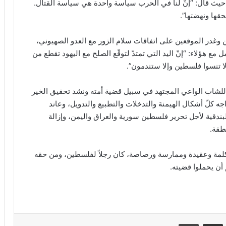
، حيث قال: “إنّ لنا في الحرب سياسة واحدة هي سياسة القتال.
حقها ونهضتها”.
ن وغدر الموقعين على اتفاقات سلام الزور مع العدو الصهيوني،
 مع هؤلاء: “إنّ اليد التي تمتدّ لتوقّع الصلح مع اليهود تقطع من
لا تنسوا فلسطين وإلا ستندمون”.
ً للشاب الواعي المجتهد في سبيل قضية أمته ونشد تحقيق الخير
جه كلّ أشكال الهيمنة والتدخلات والتطبيع والتدويل، وعاند
بندقية لأجل تحرير فلسطين سورية والعراق واليمن، وإزالة
طقة.
لمة وعقيدة وممارسة ورصاصة، كان رجلاً لفلسطين، ومن حقه
أن يحملوا قضيته.
VKontak
مشاركة عبر البريد
طباعة