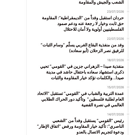
الشعب والجيش والمقاومة
23/07/2026
حردان استقبل وفداً من “الديمقراطية”: المقاومة
حق ثابت وخيار لا رجعة عنه ودعم صمود
الفلسطينيين أولوية ولا أمان للاحتلال
22/07/2026
وفد من منفذية البقاع الغربي يسلّم “وسام الثبات”
للرفيق نصر الزحلان (أبو سعاده)
18/07/2026
منفذية صيدا – الزهراني جزين في “القومي” تحيي
ذكرى استشهاد سعاده باحتفال حاشد في مدينة
صيدا.. والكلمات تؤكد خيار المقاومة والثبات
15/07/2026
عمدة التربية والشباب في “القومي” تستقبل “الاتحاد
العام لطلبة فلسطين” وتأكيد دور الحراك الطلابي
العالمي في نصرة القضية
14/07/2026
رئيس “القومي” يستقبل وفداً من “الشعبي
الناصري”: تأكيد خيار المقاومة ورفض “اتفاق الإطار”
ودعوة لتجريم الاتصال بالعدو