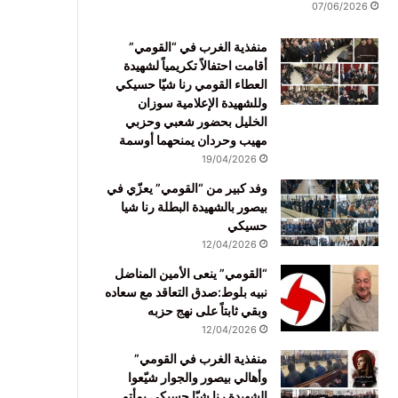
07/06/2026
منفذية الغرب في “القومي”
أقامت احتفالاً تكريمياً لشهيدة
العطاء القومي رنا شيّا حسيكي
وللشهيدة الإعلامية سوزان
الخليل بحضور شعبي وحزبي
مهيب وحردان يمنحهما أوسمة
19/04/2026
وفد كبير من “القومي” يعزّي في
بيصور بالشهيدة البطلة رنا شيا
حسيكي
12/04/2026
“القومي” ينعى الأمين المناضل
نبيه بلوط:صدق التعاقد مع سعاده
وبقي ثابتاً على نهج حزبه
12/04/2026
منفذية الغرب في القومي”
وأهالي بيصور والجوار شيّعوا
الشهيدة رنا شيّا حسيكي بمأتم