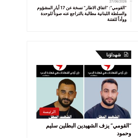
27/06/2026
“القومي”: “اتفاق الاطار” نسخة عن 17 أيار المشؤوم
والسلطة اللبنانية مطالبة بالتراجع عنه صوناً للوحدة
ووأداً للفتنة
شهداؤنا
الرئيسة
“القومي” يزف الشهيدين البطلين سليم
وحمود