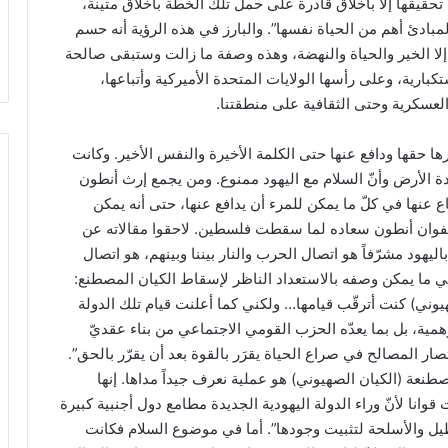
تحقيقها إلا بأخلاق قادرة على حمل تلك الخطة بأخلاق متينة،
المبادئ أهم من الحياة نفسها”. والبارز في هذه الرؤية أنه حسم
 إلا الخير والحياة والنهضة، وهذه وصفة ما زالت وستبقى صالحة
بارية، وعلى رأسها الولايات المتحدة الأميركية وأتباعها،
العسكرية وحتى الثقافية على منطقتنا.
ا حقها ودافع عنها حتى الكلمة الأخيرة والنفس الأخير. وكانت
ة الأرض وأنّ السلام مع اليهود ممنوع. ومن يجمع إرث أنطون
عنها في كلّ ما يمكن للمرء أن يدافع عنها، حتى أنه يمكن
وعنفوان أنطون سعاده لما سقطت فلسطين. لاحقوا مقالاته عن
باليهود مشرّفاً هو اتصال الحرب والنار بيننا وبينهم، هو اتصال
 في ما يمكن وصفه بالاستعداد الناظر لإسقاط الكيان المصطنع:
يوني) كنت أترقّب قيامها… ولكني كما أعلنت قيام تلك الدولة
همية، بل بما يعدّه الحزب القومي الاجتماعي من بناء عقديّ
ر المصالح في صراع الحياة يقرَر بالقوة بعد أن يقرّر بالحق”.
عة (الكيان الصهيوني) هو عملية نعرف جيداً مداها. إنها
ا لأنّ وراء الدولة اليهودية الجديدة مطامع دول أجنبية كبيرة
اطيل والأسلحة لتثبيت وجودها”. أما في موضوع السلام فكانت