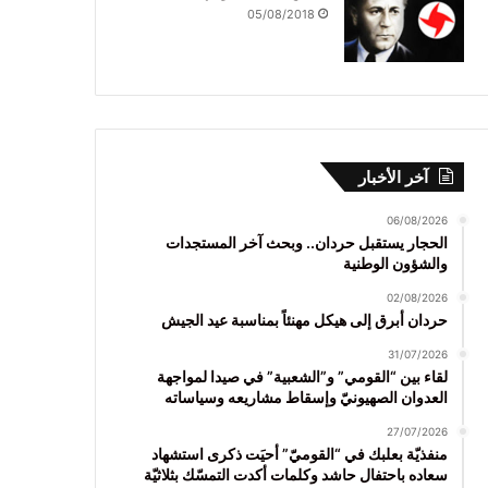
05/08/2018
آخر الأخبار
06/08/2026
الحجار يستقبل حردان.. وبحث آخر المستجدات
والشؤون الوطنية
02/08/2026
حردان أبرق إلى هيكل مهنئاً بمناسبة عيد الجيش
31/07/2026
لقاء بين “القومي” و”الشعبية” في صيدا لمواجهة
العدوان الصهيونيّ وإسقاط مشاريعه وسياساته
27/07/2026
منفذيّة بعلبك في “القوميّ” أحيَت ذكرى استشهاد
سعاده باحتفال حاشد وكلمات أكدت التمسّك بثلاثيّة