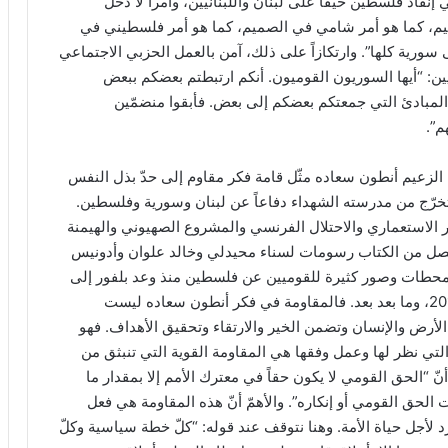
اذ فلسطين حيفاً على لبنان واللبنانيين، وأمراً لا دخل
لصميم، كما هو أمر شامي في الصميم، كما هو أمر فلسطيني في
رية كلها”. وارتكازاً على ذلك، آمن بالعمل الحزبي الاجتماعي
ن: “أيها السوريون القوميون. أنكم ارتبطتم بعضكم ببعض
المبادئ التي جمعتكم بعضكم إلى بعض. فأبقوا منضمّين
م”.
 الزعيم أنطون سعاده مثّل قامة فكر مقاوم إلى حدّ بذل النفس
وتخرّج من مدرسته الشهداء دفاعاً عن لبنان وسورية وفلسطين.
كر الاستعماري والاحتلال الفرنسي والمشروع الصهيوني والهيمنة
ا الفصل من الكتاب رسومات لسناء محيدلي وخالد علوان وأدونيس
ومحطات وصور كثيرة للقوميين عن فلسطين منذ وعد بلفور إلى
48 إلى 67 إلى 82 و96 و2000 و2006، إلى سورية 2011، وما بعد بعد. فالمقاومة في فكر أنطون سعاده ليست
ر الأرض والإنسان وتضمن الخير والارتقاء وتحقيق الأهداف. فهو
 التي نظر لها وعمل وفقها هي المقاومة القوية التي تنبثق من
نّ “الحق القومي لا يكون حقاً في معترك الأمم إلا بمقدار ما
الحق القومي أو إنكاره”. والأهمّ أنّ هذه المقاومة هي فعل
لأجل حياة الأمة. وهنا نتوقف عند قوله: “كلّ خطة سياسية وكلّ