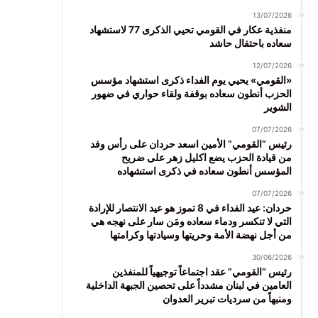
13/07/2026
منفذية عكار في القومي تحيي الذكرى 77 لاستشهاد
سعاده باحتفال حاشد
12/07/2026
«القومي» يحيي يوم الفداء ذكرى استشهاد مؤسس
الحزب أنطون سعاده بوقفة ولقاء حواري في ضهور
الشوير
07/07/2026
رئيس “القومي” الأمين اسعد حردان على رأس وفد
من قيادة الحزب يضع اكليل زهر على ضريح
المؤسس أنطون سعاده في ذكرى استشهاده
07/07/2026
حردان: عيد الفداء في 8 تموز هو عيد الانتصار للإرادة
التي لا تنكسر ودماء سعاده ومَن سار على نهجه هي
من أجل نهضة الأمة وحريتها وسيادتها وكرامتها
30/06/2026
رئيس “القومي” عقد اجتماعاً توجيهياً للمنفذين
العامين في لبنان مشدداً على تحصين الجبهة الداخلية
ومنبهاً من سرديات تبرير العدوان