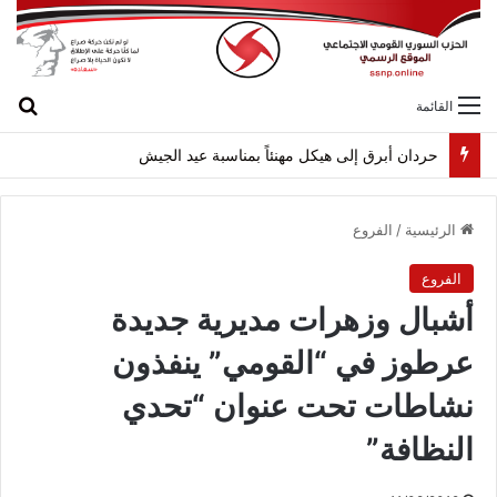
بح
القائمة
لقاء بين “القومي” و”الشعبية” في صيدا لمواجهة العدوان الصهيونيّ وإسقاط مشاريعه وسياساته
الرئيسية
/
الفروع
الفروع
أشبال وزهرات مديرية جديدة
عرطوز في “القومي” ينفذون
نشاطات تحت عنوان “تحدي
النظافة”