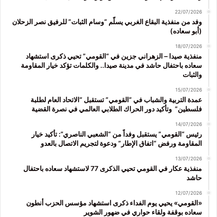
22/07/2026
وفد من منفذية البقاع الغربي يسلّم “وسام الثبات” للرفيق نصر الزحلان
(أبو سعاده)
18/07/2026
منفذية صيدا – الزهراني جزين في “القومي” تحيي ذكرى استشهاد
سعاده باحتفال حاشد في مدينة صيدا.. والكلمات تؤكد خيار المقاومة
والثبات
15/07/2026
عمدة التربية والشباب في “القومي” تستقبل “الاتحاد العام لطلبة
فلسطين” وتأكيد دور الحراك الطلابي العالمي في نصرة القضية
14/07/2026
رئيس “القومي” يستقبل وفداً من “الشعبي الناصري”: تأكيد خيار
المقاومة ورفض “اتفاق الإطار” ودعوة لتجريم الاتصال بالعدو
13/07/2026
منفذية عكار في القومي تحيي الذكرى 77 لاستشهاد سعاده باحتفال
حاشد
12/07/2026
«القومي» يحيي يوم الفداء ذكرى استشهاد مؤسس الحزب أنطون
سعاده بوقفة ولقاء حواري في ضهور الشوير