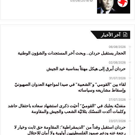
05/08/2018
آخر الأخبار
06/08/2026
الحجار يستقبل حردان.. وبحث آخر المستجدات والشؤون الوطنية
02/08/2026
حردان أبرق إلى هيكل مهنئاً بمناسبة عيد الجيش
31/07/2026
لقاء بين “القومي” و”الشعبية” في صيدا لمواجهة العدوان الصهيونيّ
وإسقاط مشاريعه وسياساته
27/07/2026
منفذيّة بعلبك في “القوميّ” أحيَت ذكرى استشهاد سعاده باحتفال حاشد
وكلمات أكدت التمسّك بثلاثيّة الشعب والجيش والمقاومة
23/07/2026
حردان استقبل وفداً من “الديمقراطية”: المقاومة حق ثابت وخيار لا
رجعة عنه ودعم صمود الفلسطينيين أولوية ولا أمان للاحتلال