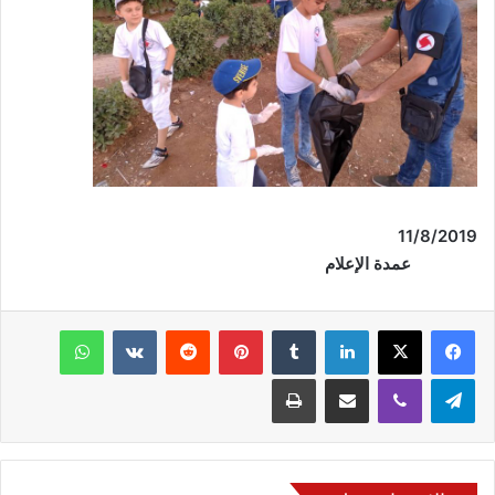
/2019
11
/
8
عمدة الإعلام
فيسبوك
‫X
لينكدإن
‏Tumblr
بينتيريست
‏Reddit
‏VKontakte
واتساب
تيلقرام
ڤايبر
مشاركة عبر البريد
طباعة