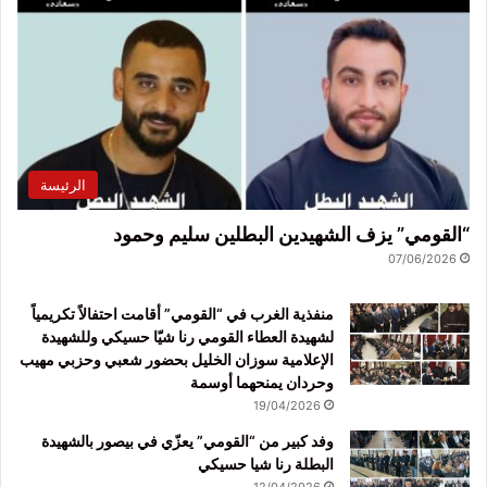
الرئيسة
“القومي” يزف الشهيدين البطلين سليم وحمود
07/06/2026
منفذية الغرب في “القومي” أقامت احتفالاً تكريمياً
لشهيدة العطاء القومي رنا شيّا حسيكي وللشهيدة
الإعلامية سوزان الخليل بحضور شعبي وحزبي مهيب
وحردان يمنحهما أوسمة
19/04/2026
وفد كبير من “القومي” يعزّي في بيصور بالشهيدة
البطلة رنا شيا حسيكي