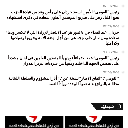
07/07/2026
رئيس “القومي” الأمين اسعد حردان على رأس وفد من قيادة الحزب
يضع اكليل زهر على ضريح المؤسس أنطون سعاده في ذكرى استشهاده
07/07/2026
حردان: عيد الفداء في 8 تموز هو عيد الانتصار للإرادة التي لا تنكسر ودماء
سعاده ومَن سار على نهجه هي من أجل نهضة الأمة وحريتها وسيادتها
وكرامتها
30/06/2026
رئيس “القومي” عقد اجتماعاً توجيهياً للمنفذين العامين في لبنان مشدداً
على تحصين الجبهة الداخلية ومنبهاً من سرديات تبرير العدوان
27/06/2026
“القومي”: “اتفاق الاطار” نسخة عن 17 أيار المشؤوم والسلطة اللبنانية
مطالبة بالتراجع عنه صوناً للوحدة ووأداً للفتنة
شهداؤنا