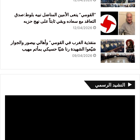
12/04/2026
“القومي” ينعى الأمين المناضل نبيه بلوط:صدق
التعاقد مع سعاده وبقي ثابتاً على نهج حزبه
12/04/2026
منفذية الغرب في القومي” وأهالي بيصور والجوار
شيّعوا الشهيدة رنا شيّا حسيكي بمأتم مهيب
09/04/2026
النشيد الرسمي
مشغل
الفيديو