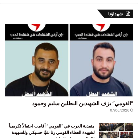
شهداؤنا
“القومي” يزف الشهيدين البطلين سليم وحمود
07/06/2026
منفذية الغرب في “القومي” أقامت احتفالاً تكريمياً
لشهيدة العطاء القومي رنا شيّا حسيكي وللشهيدة