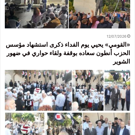
12/07/2026
«القومي» يحيي يوم الفداء ذكرى استشهاد مؤسس
الحزب أنطون سعاده بوقفة ولقاء حواري في ضهور
الشوير