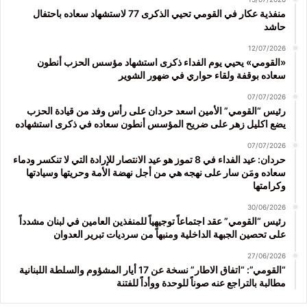
منفذية عكار في القومي تحيي الذكرى 77 لاستشهاد سعاده باحتفال
حاشد
12/07/2026
«القومي» يحيي يوم الفداء ذكرى استشهاد مؤسس الحزب أنطون
سعاده بوقفة ولقاء حواري في ضهور الشوير
07/07/2026
رئيس “القومي” الأمين اسعد حردان على رأس وفد من قيادة الحزب
يضع اكليل زهر على ضريح المؤسس أنطون سعاده في ذكرى استشهاده
07/07/2026
حردان: عيد الفداء في 8 تموز هو عيد الانتصار للإرادة التي لا تنكسر ودماء
سعاده ومَن سار على نهجه هي من أجل نهضة الأمة وحريتها وسيادتها
وكرامتها
30/06/2026
رئيس “القومي” عقد اجتماعاً توجيهياً للمنفذين العامين في لبنان مشدداً
على تحصين الجبهة الداخلية ومنبهاً من سرديات تبرير العدوان
27/06/2026
“القومي”: “اتفاق الاطار” نسخة عن 17 أيار المشؤوم والسلطة اللبنانية
مطالبة بالتراجع عنه صوناً للوحدة ووأداً للفتنة