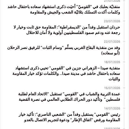
27/07/2026
منفذيّة بعلبك في “القوميّ” أحيَت ذكرى استشهاد سعاده باحتفال حاشد
وكلمات أكدت التمسّك بثلاثيّة الشعب والجيش والمقاومة
23/07/2026
حردان استقبل وفداً من “الديمقراطية”: المقاومة حق ثابت وخيار لا
رجعة عنه ودعم صمود الفلسطينيين أولوية ولا أمان للاحتلال
22/07/2026
وفد من منفذية البقاع الغربي يسلّم “وسام الثبات” للرفيق نصر الزحلان
(أبو سعاده)
18/07/2026
منفذية صيدا – الزهراني جزين في “القومي” تحيي ذكرى استشهاد
سعاده باحتفال حاشد في مدينة صيدا.. والكلمات تؤكد خيار المقاومة
والثبات
15/07/2026
عمدة التربية والشباب في “القومي” تستقبل “الاتحاد العام لطلبة
فلسطين” وتأكيد دور الحراك الطلابي العالمي في نصرة القضية
14/07/2026
رئيس “القومي” يستقبل وفداً من “الشعبي الناصري”: تأكيد خيار
المقاومة ورفض “اتفاق الإطار” ودعوة لتجريم الاتصال بالعدو
13/07/2026