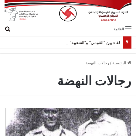
بح
القائمة
لقاء بين “القومي” و”الشعبية” في صيدا لمواجهة العدوان الصهيونيّ وإسقاط مشاريعه وسياساته
الرئيسية
/
رجالات النهضة
رجالات النهضة