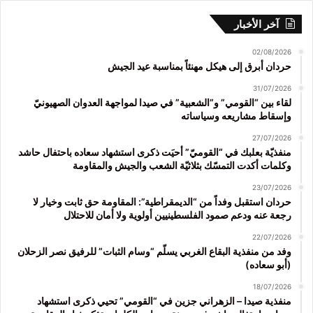
آخر الأخبار
02/08/2026
حردان أبرق إلى هيكل مهنئاً بمناسبة عيد الجيش
31/07/2026
لقاء بين “القومي” و”الشعبية” في صيدا لمواجهة العدوان الصهيونيّ
وإسقاط مشاريعه وسياساته
27/07/2026
منفذيّة بعلبك في “القوميّ” أحيَت ذكرى استشهاد سعاده باحتفال حاشد
وكلمات أكدت التمسّك بثلاثيّة الشعب والجيش والمقاومة
23/07/2026
حردان استقبل وفداً من “الديمقراطية”: المقاومة حق ثابت وخيار لا
رجعة عنه ودعم صمود الفلسطينيين أولوية ولا أمان للاحتلال
22/07/2026
وفد من منفذية البقاع الغربي يسلّم “وسام الثبات” للرفيق نصر الزحلان
(أبو سعاده)
18/07/2026
منفذية صيدا – الزهراني جزين في “القومي” تحيي ذكرى استشهاد