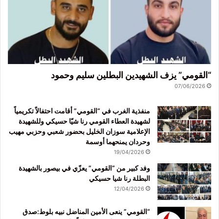
“القومي” يزف الشهيدين البطلين سليم وحمود
07/06/2026
منفذية الغرب في “القومي” أقامت احتفالاً تكريمياً
لشهيدة العطاء القومي رنا شيّا حسيكي وللشهيدة
الإعلامية سوزان الخليل بحضور شعبي وحزبي مهيب
وحردان يمنحهما أوسمة
19/04/2026
وفد كبير من “القومي” يعزّي في بيصور بالشهيدة
البطلة رنا شيا حسيكي
12/04/2026
“القومي” ينعى الأمين المناضل نبيه بلوط:صدق