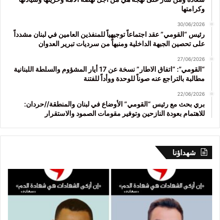
وكرامتها
30/06/2026
رئيس “القومي” عقد اجتماعاً توجيهياً للمنفذين العامين في لبنان مشدداً
على تحصين الجبهة الداخلية ومنبهاً من سرديات تبرير العدوان
27/06/2026
“القومي”: “اتفاق الاطار” نسخة عن 17 أيار المشؤوم والسلطة اللبنانية
مطالبة بالتراجع عنه صوناً للوحدة ووأداً للفتنة
22/06/2026
بري بحث مع رئيس “القومي” الأوضاع في لبنان والمنطقة//حردان:
للاهتمام بعودة النازحين وتوفير مقومات الصمود والاستقرار
شهداؤنا