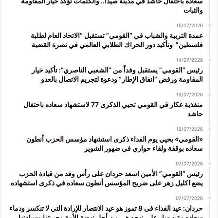
سعاده باحتفال حاشد في مدينة صيدا.. والكلمات تؤكد خيار المقاومة
والثبات
15/07/2026
عمدة التربية والشباب في “القومي” تستقبل “الاتحاد العام لطلبة
فلسطين” وتأكيد دور الحراك الطلابي العالمي في نصرة القضية
14/07/2026
رئيس “القومي” يستقبل وفداً من “الشعبي الناصري”: تأكيد خيار
المقاومة ورفض “اتفاق الإطار” ودعوة لتجريم الاتصال بالعدو
13/07/2026
منفذية عكار في القومي تحيي الذكرى 77 لاستشهاد سعاده باحتفال
حاشد
12/07/2026
«القومي» يحيي يوم الفداء ذكرى استشهاد مؤسس الحزب أنطون
سعاده بوقفة ولقاء حواري في ضهور الشوير
07/07/2026
رئيس “القومي” الأمين اسعد حردان على رأس وفد من قيادة الحزب
يضع اكليل زهر على ضريح المؤسس أنطون سعاده في ذكرى استشهاده
07/07/2026
حردان: عيد الفداء في 8 تموز هو عيد الانتصار للإرادة التي لا تنكسر ودماء
سعاده ومَن سار على نهجه هي من أجل نهضة الأمة وحريتها وسيادتها