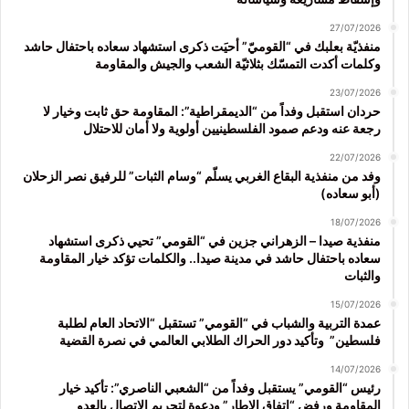
27/07/2026
منفذيّة بعلبك في “القوميّ” أحيَت ذكرى استشهاد سعاده باحتفال حاشد
وكلمات أكدت التمسّك بثلاثيّة الشعب والجيش والمقاومة
23/07/2026
حردان استقبل وفداً من “الديمقراطية”: المقاومة حق ثابت وخيار لا
رجعة عنه ودعم صمود الفلسطينيين أولوية ولا أمان للاحتلال
22/07/2026
وفد من منفذية البقاع الغربي يسلّم “وسام الثبات” للرفيق نصر الزحلان
(أبو سعاده)
18/07/2026
منفذية صيدا – الزهراني جزين في “القومي” تحيي ذكرى استشهاد
سعاده باحتفال حاشد في مدينة صيدا.. والكلمات تؤكد خيار المقاومة
والثبات
15/07/2026
عمدة التربية والشباب في “القومي” تستقبل “الاتحاد العام لطلبة
فلسطين” وتأكيد دور الحراك الطلابي العالمي في نصرة القضية
14/07/2026
رئيس “القومي” يستقبل وفداً من “الشعبي الناصري”: تأكيد خيار
المقاومة ورفض “اتفاق الإطار” ودعوة لتجريم الاتصال بالعدو