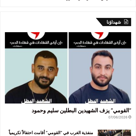
شهداؤنا
“القومي” يزف الشهيدين البطلين سليم وحمود
07/06/2026
منفذية الغرب في “القومي” أقامت احتفالاً تكريمياً