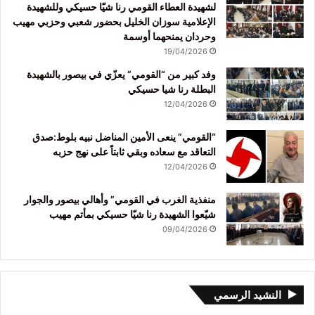
لشهيدة العطاء القومي رنا شيّا حسيكي وللشهيدة
الإعلامية سوزان الخليل بحضور شعبي وحزبي مهيب
وحردان يمنحهما أوسمة
19/04/2026
وفد كبير من “القومي” يعزّي في بيصور بالشهيدة
البطلة رنا شيا حسيكي
12/04/2026
“القومي” ينعى الأمين المناضل نبيه بلوط:صدق
التعاقد مع سعاده وبقي ثابتاً على نهج حزبه
12/04/2026
منفذية الغرب في القومي” وأهالي بيصور والجوار
شيّعوا الشهيدة رنا شيّا حسيكي بمأتم مهيب
09/04/2026
النشيد الرسمي