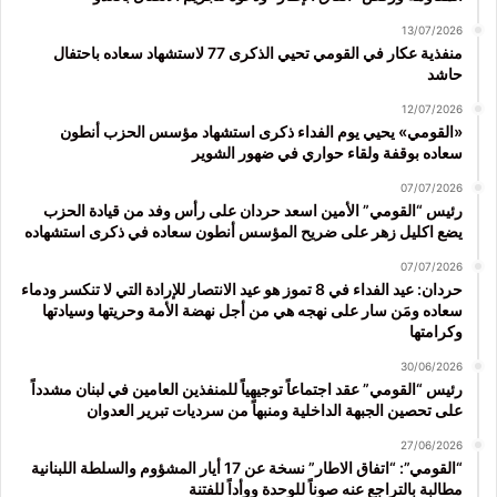
13/07/2026
منفذية عكار في القومي تحيي الذكرى 77 لاستشهاد سعاده باحتفال
حاشد
12/07/2026
«القومي» يحيي يوم الفداء ذكرى استشهاد مؤسس الحزب أنطون
سعاده بوقفة ولقاء حواري في ضهور الشوير
07/07/2026
رئيس “القومي” الأمين اسعد حردان على رأس وفد من قيادة الحزب
يضع اكليل زهر على ضريح المؤسس أنطون سعاده في ذكرى استشهاده
07/07/2026
حردان: عيد الفداء في 8 تموز هو عيد الانتصار للإرادة التي لا تنكسر ودماء
سعاده ومَن سار على نهجه هي من أجل نهضة الأمة وحريتها وسيادتها
وكرامتها
30/06/2026
رئيس “القومي” عقد اجتماعاً توجيهياً للمنفذين العامين في لبنان مشدداً
على تحصين الجبهة الداخلية ومنبهاً من سرديات تبرير العدوان
27/06/2026
“القومي”: “اتفاق الاطار” نسخة عن 17 أيار المشؤوم والسلطة اللبنانية
مطالبة بالتراجع عنه صوناً للوحدة ووأداً للفتنة