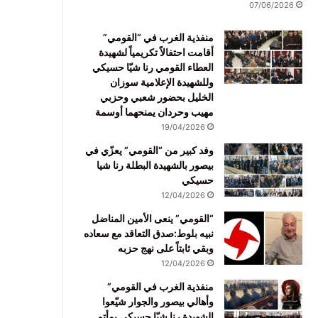
07/06/2026
منفذية الغرب في “القومي”
أقامت احتفالاً تكريمياً لشهيدة
العطاء القومي رنا شيّا حسيكي
وللشهيدة الإعلامية سوزان
الخليل بحضور شعبي وحزبي
مهيب وحردان يمنحهما أوسمة
19/04/2026
وفد كبير من “القومي” يعزّي في
بيصور بالشهيدة البطلة رنا شيا
حسيكي
12/04/2026
“القومي” ينعى الأمين المناضل
نبيه بلوط:صدق التعاقد مع سعاده
وبقي ثابتاً على نهج حزبه
12/04/2026
منفذية الغرب في القومي”
وأهالي بيصور والجوار شيّعوا
الشهيدة رنا شيّا حسيكي بمأتم