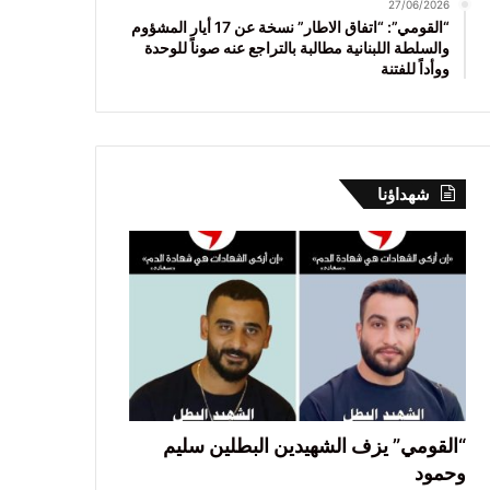
27/06/2026
“القومي”: “اتفاق الاطار” نسخة عن 17 أيار المشؤوم
والسلطة اللبنانية مطالبة بالتراجع عنه صوناً للوحدة
ووأداً للفتنة
شهداؤنا
“القومي” يزف الشهيدين البطلين سليم
وحمود