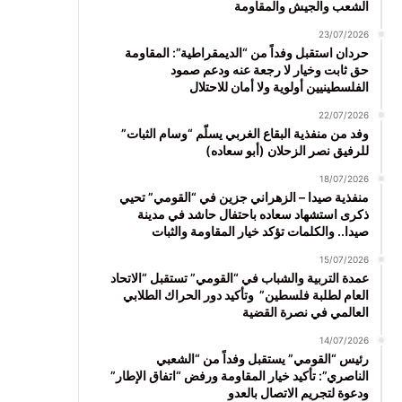
الشعب والجيش والمقاومة
23/07/2026
حردان استقبل وفداً من “الديمقراطية”: المقاومة
حق ثابت وخيار لا رجعة عنه ودعم صمود
الفلسطينيين أولوية ولا أمان للاحتلال
22/07/2026
وفد من منفذية البقاع الغربي يسلّم “وسام الثبات”
للرفيق نصر الزحلان (أبو سعاده)
18/07/2026
منفذية صيدا – الزهراني جزين في “القومي” تحيي
ذكرى استشهاد سعاده باحتفال حاشد في مدينة
صيدا.. والكلمات تؤكد خيار المقاومة والثبات
15/07/2026
عمدة التربية والشباب في “القومي” تستقبل “الاتحاد
العام لطلبة فلسطين” وتأكيد دور الحراك الطلابي
العالمي في نصرة القضية
14/07/2026
رئيس “القومي” يستقبل وفداً من “الشعبي
الناصري”: تأكيد خيار المقاومة ورفض “اتفاق الإطار”
ودعوة لتجريم الاتصال بالعدو