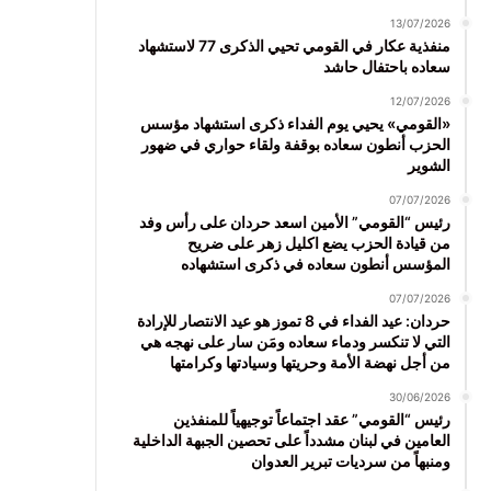
13/07/2026
منفذية عكار في القومي تحيي الذكرى 77 لاستشهاد
سعاده باحتفال حاشد
12/07/2026
«القومي» يحيي يوم الفداء ذكرى استشهاد مؤسس
الحزب أنطون سعاده بوقفة ولقاء حواري في ضهور
الشوير
07/07/2026
رئيس “القومي” الأمين اسعد حردان على رأس وفد
من قيادة الحزب يضع اكليل زهر على ضريح
المؤسس أنطون سعاده في ذكرى استشهاده
07/07/2026
حردان: عيد الفداء في 8 تموز هو عيد الانتصار للإرادة
التي لا تنكسر ودماء سعاده ومَن سار على نهجه هي
من أجل نهضة الأمة وحريتها وسيادتها وكرامتها
30/06/2026
رئيس “القومي” عقد اجتماعاً توجيهياً للمنفذين
العامين في لبنان مشدداً على تحصين الجبهة الداخلية
ومنبهاً من سرديات تبرير العدوان