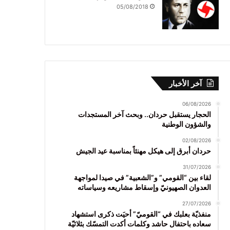
05/08/2018
آخر الأخبار
06/08/2026
الحجار يستقبل حردان.. وبحث آخر المستجدات
والشؤون الوطنية
02/08/2026
حردان أبرق إلى هيكل مهنئاً بمناسبة عيد الجيش
31/07/2026
لقاء بين “القومي” و”الشعبية” في صيدا لمواجهة
العدوان الصهيونيّ وإسقاط مشاريعه وسياساته
27/07/2026
منفذيّة بعلبك في “القوميّ” أحيَت ذكرى استشهاد
سعاده باحتفال حاشد وكلمات أكدت التمسّك بثلاثيّة