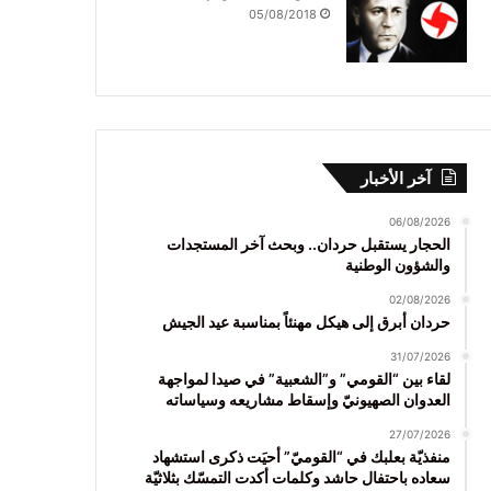
05/08/2018
آخر الأخبار
06/08/2026
الحجار يستقبل حردان.. وبحث آخر المستجدات
والشؤون الوطنية
02/08/2026
حردان أبرق إلى هيكل مهنئاً بمناسبة عيد الجيش
31/07/2026
لقاء بين “القومي” و”الشعبية” في صيدا لمواجهة
العدوان الصهيونيّ وإسقاط مشاريعه وسياساته
27/07/2026
منفذيّة بعلبك في “القوميّ” أحيَت ذكرى استشهاد
سعاده باحتفال حاشد وكلمات أكدت التمسّك بثلاثيّة