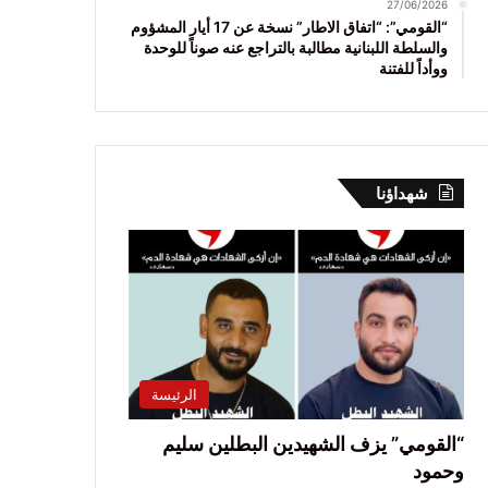
27/06/2026
“القومي”: “اتفاق الاطار” نسخة عن 17 أيار المشؤوم
والسلطة اللبنانية مطالبة بالتراجع عنه صوناً للوحدة
ووأداً للفتنة
شهداؤنا
الرئيسة
“القومي” يزف الشهيدين البطلين سليم
وحمود