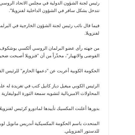
رئيس لجنة الشؤون الدولية في مجلس الاتحاد الروسي
تتدخل بشكل سافر في الشؤون الداخلية لفنزويلا”.
فيما قال نائب رئيس لجنة الشؤون الخارجية في البرلم
لفنزويلا.
من جهته رأى عضو البرلمان الروسي ألكسي بوشكوف أن 
الفوضى والانهيار”، محذّراً من أن “فنزويلا أصبحت ضح
الحكومة الكوبية أعربت عن “دعمها الحازم” للرئيس الف
الرئيس الكوبي ميغيل دياز كانيل كتب في تغريدة له عل
المحاولات الامبريالية لتشويه سمعة الثورة البوليفارية
بدورها أعلنت المكسيك تأييدها لمادورو كرئيس لفنزويلا
المتحدث باسم الحكومة المكسيكية أندريس مانويل لوبيز
للدستور الفنزويلي.