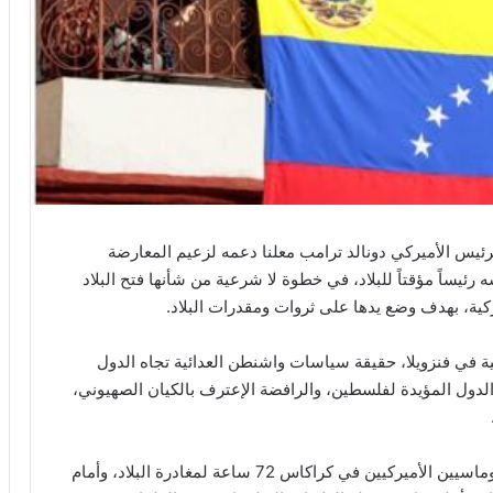
ئيس الأميركي دونالد ترامب معلنا دعمه لزعيم المعارضة
رئيساً مؤقتاً للبلاد، في خطوة لا شرعية من شأنها فتح البلاد
ركية، بهدف وضع يدها على ثروات ومقدرات البلاد.
 في فنزويلا، حقيقة سياسات واشنطن العدائية تجاه الدول
الدول المؤيدة لفلسطين، والرافضة الإعترف بالكيان الصهيوني،
من جهته رد مادورو على محاولة الإنقلاب بإعطائه الدبلوماسيين الأميركيين في كراكاس 72 ساعة لمغادرة البلاد، وأمام