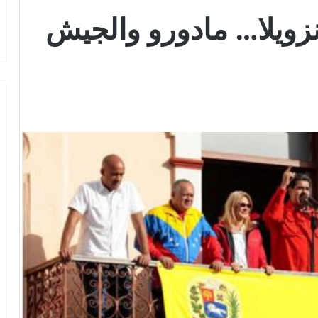
زويلا… مادورو والجيش