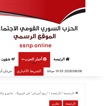
الرئيسة
أخبار الحزب
شؤون س
الشريط الأخباري
حردان أبر
2026/08/08 10:55 صباحًا
الرئيسية
/
الرئيسة
/
“ربيع أميركي” في فنزويلا… مادورو وا
الرئيسة
تقارير