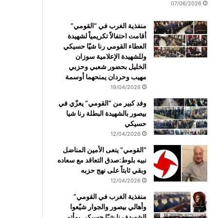
07/06/2026
منفذية الغرب في “القومي”
أقامت احتفالاً تكريمياً لشهيدة
العطاء القومي رنا شيّا حسيكي
وللشهيدة الإعلامية سوزان
الخليل بحضور شعبي وحزبي
مهيب وحردان يمنحهما أوسمة
19/04/2026
وفد كبير من “القومي” يعزّي في
بيصور بالشهيدة البطلة رنا شيا
حسيكي
12/04/2026
“القومي” ينعى الأمين المناضل
نبيه بلوط:صدق التعاقد مع سعاده
وبقي ثابتاً على نهج حزبه
12/04/2026
منفذية الغرب في القومي”
وأهالي بيصور والجوار شيّعوا
الشهيدة رنا شيّا حسيكي بمأتم