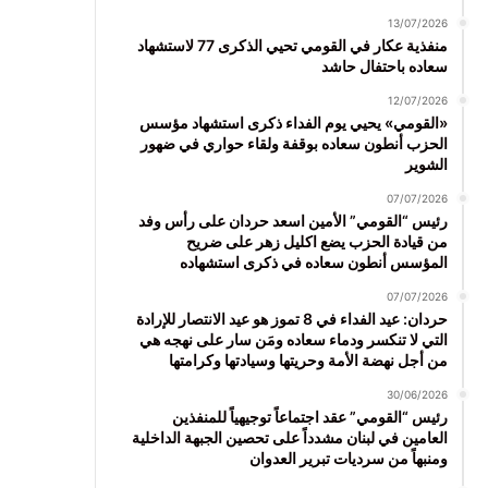
13/07/2026
منفذية عكار في القومي تحيي الذكرى 77 لاستشهاد
سعاده باحتفال حاشد
12/07/2026
«القومي» يحيي يوم الفداء ذكرى استشهاد مؤسس
الحزب أنطون سعاده بوقفة ولقاء حواري في ضهور
الشوير
07/07/2026
رئيس “القومي” الأمين اسعد حردان على رأس وفد
من قيادة الحزب يضع اكليل زهر على ضريح
المؤسس أنطون سعاده في ذكرى استشهاده
07/07/2026
حردان: عيد الفداء في 8 تموز هو عيد الانتصار للإرادة
التي لا تنكسر ودماء سعاده ومَن سار على نهجه هي
من أجل نهضة الأمة وحريتها وسيادتها وكرامتها
30/06/2026
رئيس “القومي” عقد اجتماعاً توجيهياً للمنفذين
العامين في لبنان مشدداً على تحصين الجبهة الداخلية
ومنبهاً من سرديات تبرير العدوان