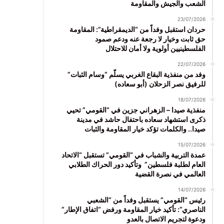
الشعب والجيش والمقاومة
23/07/2026
حردان استقبل وفداً من “الديمقراطية”: المقاومة
حق ثابت وخيار لا رجعة عنه ودعم صمود
الفلسطينيين أولوية ولا أمان للاحتلال
22/07/2026
وفد من منفذية البقاع الغربي يسلّم “وسام الثبات”
للرفيق نصر الزحلان (أبو سعاده)
18/07/2026
منفذية صيدا – الزهراني جزين في “القومي” تحيي
ذكرى استشهاد سعاده باحتفال حاشد في مدينة
صيدا.. والكلمات تؤكد خيار المقاومة والثبات
15/07/2026
عمدة التربية والشباب في “القومي” تستقبل “الاتحاد
العام لطلبة فلسطين” وتأكيد دور الحراك الطلابي
العالمي في نصرة القضية
14/07/2026
رئيس “القومي” يستقبل وفداً من “الشعبي
الناصري”: تأكيد خيار المقاومة ورفض “اتفاق الإطار”
ودعوة لتجريم الاتصال بالعدو