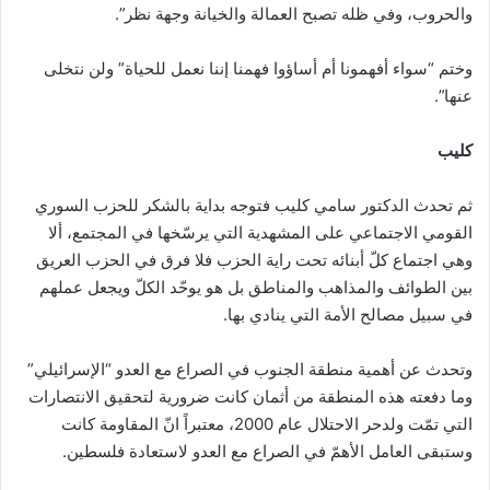
والحروب، وفي ظله تصبح العمالة والخيانة وجهة نظر”.
وختم “سواء أفهمونا أم أساؤوا فهمنا إننا نعمل للحياة” ولن نتخلى
عنها”.
كليب
ثم تحدث الدكتور سامي كليب فتوجه بداية بالشكر للحزب السوري
القومي الاجتماعي على المشهدية التي يرسّخها في المجتمع، ألا
وهي اجتماع كلّ أبنائه تحت راية الحزب فلا فرق في الحزب العريق
بين الطوائف والمذاهب والمناطق بل هو يوحّد الكلّ ويجعل عملهم
في سبيل مصالح الأمة التي ينادي بها.
وتحدث عن أهمية منطقة الجنوب في الصراع مع العدو “الإسرائيلي”
وما دفعته هذه المنطقة من أثمان كانت ضرورية لتحقيق الانتصارات
التي تمّت ولدحر الاحتلال عام 2000، معتبراً انّ المقاومة كانت
وستبقى العامل الأهمّ في الصراع مع العدو لاستعادة فلسطين.