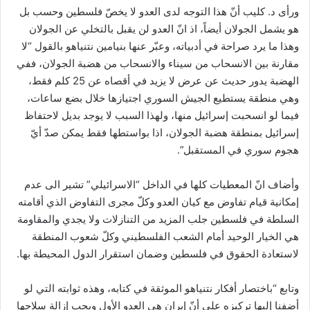
ورأى د. كليب أنّ هذا التوجه لدى العدو لا يخصّ فلسطين وحسب بل
هو يشمل الجولان أيضاً، اذ انّ العدو لن يقبل بالتخلي عن الجولان
وهذا ما يرد صراحة في أدبياته، وعبّر عنها بنيامين نتنياهو بالقول “لا
مقارنة بين الانسحاب من سيناء والانسحاب من هضبة الجولان، ففي
الهضبة يدور حديث عن عرض لا يزيد في أقصاه عن 25 كلم فقط،
وهي منطقة يستطيع الجيش السوري اجتيازها خلال بضع ساعات،
فيما لو انسحبت إسرائيل منها، ولهذا السبب لا يوجد بديل لاحتفاظ
إسرائيل بمنطقة هضبة الجولان، اذا بواستطها فقط يمكن صدّ أيّ
هجوم سوري في المستقبل”.
وأضاف انّ المعطيات كلها في الداخل “الاسرائيلي” تشير الى عدم
إمكانية قيام تفاوض مع كيان العدو وكلّ مجرى التفاوض الذي أقامته
السلطة في فلسطين جلب المزيد من التنازلات ولا يجدي والمقاومة
هي الخيار الوحيد أمام الشعب الفلسطيني وكلّ شعوب المنطقة
لاستعادة الحقوق في فلسطين وضمان استقرار الدول المحيطة بها.
وتابع “باختصار أفكار نتنياهو الموثقة في كتابه، وهذه ثوابته التي لو
أضفنا إليها تركيزه على أنّ إيران هي العدو الأول ويجب إزالة سلاحها