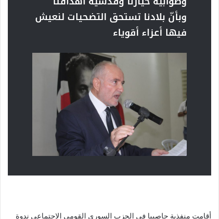
وصوابية خيارنا وقدسية أهدافنا
وبأنّ
بلادنا تستحق التضحيات لنعيش
فيها أعزاء أقوياء
أقامت منفذية حاصبيا في الحزب السوري القومي الاجتماعي ندوة