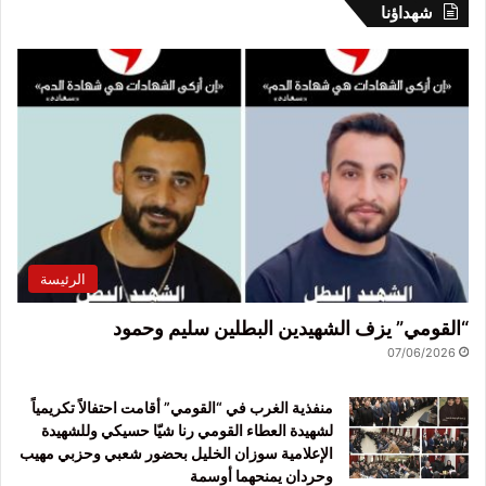
شهداؤنا
الرئيسة
“القومي” يزف الشهيدين البطلين سليم وحمود
07/06/2026
منفذية الغرب في “القومي” أقامت احتفالاً تكريمياً
لشهيدة العطاء القومي رنا شيّا حسيكي وللشهيدة
الإعلامية سوزان الخليل بحضور شعبي وحزبي مهيب
وحردان يمنحهما أوسمة