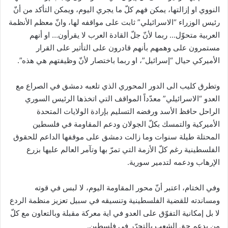
النووي او إزالتها، يمكن فهم كلّ ما يجري اليوم، ويمكن التأكد من أنّ
رئيس الوزراء “الاسرائيلي” ثابت على مواقفه لها، وانّ معظم الأنظمة
العربية متحوّل… ربما لأنّ جلّ القادة العرب لا يقرأون… او أنهم
مستمرون على وهمهم بأنهم قادرون على التأثير على القرار
الأميركي حيال “إسرائيل”، او ربما باختصار لأنّ وظيفتهم هي هذه”.
وتطرق كليب الى الدور المحوري الذي تلعبه دمشق في الصراع مع
العدو “الاسرائيلي” معدّداً المواقف التي اتخذها الرئيس السوري
الراحل حافظ الأسد ورفضه التسليم بإرادة الولايات المتحدة
الأميركية والتمسك بكلّ الجولان ودعم المقاومة في فلسطين
المحتلة طيلة سنوات وما زالت دمشق على موقفها الداعم للحقوق
الفلسطينية رغم كلّ الأزمة التي تمرّ بها وتآمر العالم عليها بزرع
الإرهاب ودعمه لتدمير سورية.
وفي الختام، اعتبر أنّ محور المقاومة اليوم، لا لبس في قوته
ومساندته للقضية الفلسطينية وتنسيقه في سبيل تعزيز منظمة الردع
لا بل إمكانية التفوّق على العدو في اية معركة مقبلة وبالتعاون مع كلّ
من يدعم حق الشعب بالتحرّر في فلسطين.