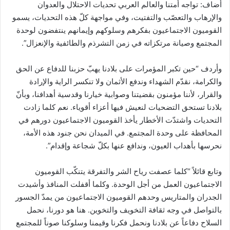
أضاف: تواجه أمتنا والعالم العربي تحديات الاحتلال والعدوان
والإرهاب والتعصّب والتفتيت، وفي مواجهة كلّ هذه التحديات، يسمو
القوميون الاجتماعيون بفكرهم وسلوكهم وإيمانهم ينتفضون لوحدة
المجتمع وصيانة مرتكزاته في زمن التشرذم والطائفية والإنعزال”.
وأردف “حين تكبر المؤمرات على بلادنا يهبّ حزبنا للدفاع عن الحق
والكرامة، نقدّم الشهداء وندفع الأثمان ولا تنكسر الراية والإرادة
والقرار، لأننا مؤمنون بقضيتنا وصوابية خيارنا وقدسية أهدافنا، وبأنّ
بلادنا تستحق التضحيات لنعيش فيها أعزاء أقوياء. نعم كلما زادت
التحديات واشتدّت الأخطار يأخذ القوميون الاجتماعيون دورهم في
المحافظة على وحدة المجتمع. في الميدان نحن جنود هذه الأمة،
نحرسها بأهداب العيون، وندافع عنها بكلّ شجاعة وإقدام”.
وتابع قائلاً “كلما عصفت رياح الشر والتفرقة يتنكّب القوميون
الاجتماعيون العمل من أجل الوحدة. وكلما أقفلت المنافذ وأشيدت
الجدران والمتاريس وحدهم القوميون الاجتماعيون من يمدّ الجسور
بالتواصل في وجه ثقافة التخويف والتخوين. هنا هو دورنا، نحمل
السلاح دفاعاً عن بلادنا ونحمل فكرنا وقيمنا وسلوكنا صوناً للمجتمع