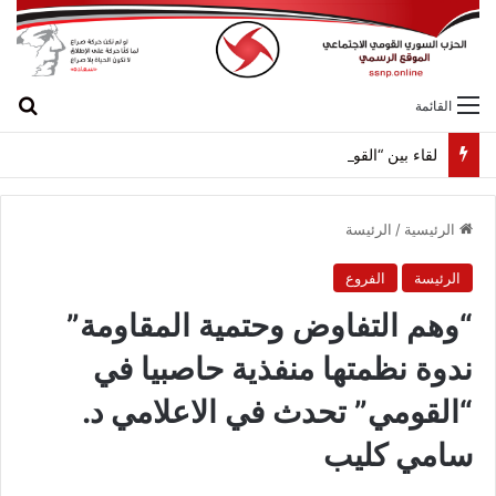
بح
القائمة
لقاء بين “القومي” و”الشعبية” في صيدا لمواجهة العدوان الصهيونيّ وإسقاط مشاريعه وسياساته
الرئيسية
/
الرئيسة
الرئيسة
الفروع
“وهم التفاوض وحتمية المقاومة”
ندوة نظمتها منفذية حاصبيا في
“القومي” تحدث في الاعلامي د.
سامي كليب