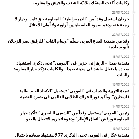
وكلمات أكدت التمسّك بثلاثيّة الشعب والجيش والمقاومة
23/07/2026
حردان استقبل وفداً من “الديمقراطية”: المقاومة حق ثابت وخيار لا
رجعة عنه ودعم صمود الفلسطينيين أولوية ولا أمان للاحتلال
22/07/2026
وفد من منفذية البقاع الغربي يسلّم “وسام الثبات” للرفيق نصر الزحلان
(أبو سعاده)
18/07/2026
منفذية صيدا – الزهراني جزين في “القومي” تحيي ذكرى استشهاد
سعاده باحتفال حاشد في مدينة صيدا.. والكلمات تؤكد خيار المقاومة
والثبات
15/07/2026
عمدة التربية والشباب في “القومي” تستقبل “الاتحاد العام لطلبة
فلسطين” وتأكيد دور الحراك الطلابي العالمي في نصرة القضية
14/07/2026
رئيس “القومي” يستقبل وفداً من “الشعبي الناصري”: تأكيد خيار
المقاومة ورفض “اتفاق الإطار” ودعوة لتجريم الاتصال بالعدو
13/07/2026
منفذية عكار في القومي تحيي الذكرى 77 لاستشهاد سعاده باحتفال