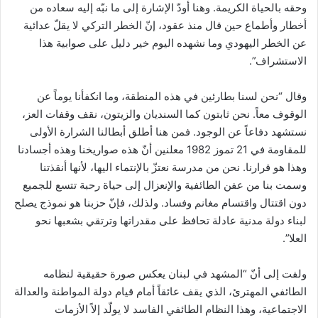
وحقه بالحياة الكريمة. وهنا أودّ الإشارة إلى ما نبّه إليه سعاده من
أخطار وأطماع حين قال منذ عقود، إنّ الخطر التركي لا يقلّ عدائية
عن الخطر اليهودي وما نشهده اليوم خير دليل على صوابية هذا
الاستشراف”.
وقال “نحن لسنا بطارئين في هذه المنطقة، وما انكفأنا يوماً عن
الوقوف معاً. نحن ثابتون كما السنديان والزيتون، نقف وقفات العز،
نستشهد دفاعاً عن الوجود. فمن هنا أطلق أبطالنا الشرارة الأولى
للمقاومة في 21 تموز 1982 معلنين أنّ هذه صواريخنا وهذه أجسادنا
وهذا هو قرارنا. نحن من مدرسة نعتزّ بالإنتماء اليها، لأنها أنقذتنا
وسمت بنا من عفن الطائفية والإنعزال إلى حياة رحبة تتسع للجميع
دون اقتتال واقتسام مغانم وفساد. ولذلك، فإنّ حزبنا هو نموذج يصلح
لبناء دولة مدنية عادلة تحافظ على مقدراتها وترتقي بشعبها نحو
العلا”.
ولفت إلى أنّ “المشهد في لبنان يعكس صورة حقيقية لنظامه
الطائفي المهترئ، الذي يقف عائقاً أمام قيام دولة المواطنة والعدالة
الاجتماعية، وهذا النظام الطائفي الفاسد لا يولّد إلاً الأزمات