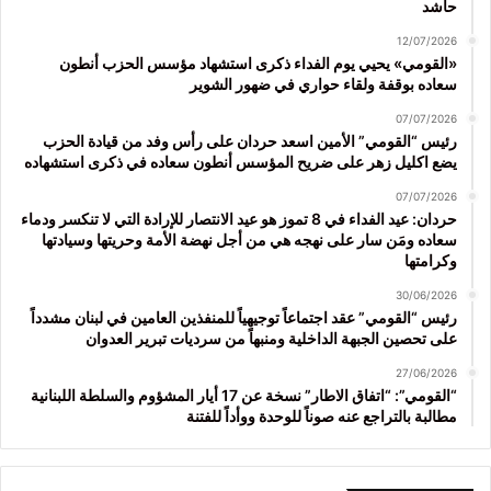
حاشد
12/07/2026
«القومي» يحيي يوم الفداء ذكرى استشهاد مؤسس الحزب أنطون
سعاده بوقفة ولقاء حواري في ضهور الشوير
07/07/2026
رئيس “القومي” الأمين اسعد حردان على رأس وفد من قيادة الحزب
يضع اكليل زهر على ضريح المؤسس أنطون سعاده في ذكرى استشهاده
07/07/2026
حردان: عيد الفداء في 8 تموز هو عيد الانتصار للإرادة التي لا تنكسر ودماء
سعاده ومَن سار على نهجه هي من أجل نهضة الأمة وحريتها وسيادتها
وكرامتها
30/06/2026
رئيس “القومي” عقد اجتماعاً توجيهياً للمنفذين العامين في لبنان مشدداً
على تحصين الجبهة الداخلية ومنبهاً من سرديات تبرير العدوان
27/06/2026
“القومي”: “اتفاق الاطار” نسخة عن 17 أيار المشؤوم والسلطة اللبنانية
مطالبة بالتراجع عنه صوناً للوحدة ووأداً للفتنة