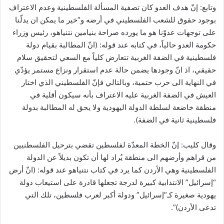
وتابع: إنّ هدف العدو كان تصفية المسألة الفلسطينية وعدم الاعتراف
بوجود حقوق للشعب الفلسطيني في أرضه و”خير ما يمكن ان يدلّنا
على توجهات عدوّنا هو ما يورده صراحة بنيامين نتنياهو، رئيس وزراء
حكومة العدو حالياً، في كتابه عند قوله: (انّ المطالبة بقيام دولة
فلسطينية في الضفة الغربية تتعارض كلياً مع السعي لتحقيق سلام
حقيقي، اذ انّ وجودها يضمن حالة عدم استقرار ونزاع مستمر يؤدّي
في النهاية الى حرب حتمية، وبالتالي فإنّ الفلسطيني الذي اختار
العيش في الضفة الغربية عليه الاعتراف بأنه سيكون أقلية في
منطقة خاضعة لسلطة الدولة اليهودية ولا يحق له المطالبة بدولة
فلسطينية ثانية في الضفة).
وقال كليب: إنّ الخطة المعدّة لفلسطين تقضي بترحيل الفلسطنيين
من قراهم وأرضهم الى منطقة يُراد لها أن تكون بديلاً عن الدولة
الفلسطينية وهي الأردن كما يرد في كتاب نتنياهو عند قوله: (انّ أرض
“إسرائيل” الانتدابية كبيرة لدرجة تجعلها قادرة على استيعاب دولة
يهودية صغيرة كـ”إسرائيل” ودولة أكبر لعرب فلسطين، تلك التي
تدعى الأردن)”.