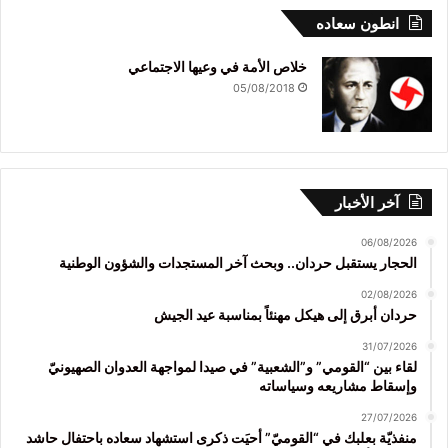
انطون سعاده
خلاص الأمة في وعيها الاجتماعي
05/08/2018
آخر الأخبار
06/08/2026
الحجار يستقبل حردان.. وبحث آخر المستجدات والشؤون الوطنية
02/08/2026
حردان أبرق إلى هيكل مهنئاً بمناسبة عيد الجيش
31/07/2026
لقاء بين “القومي” و”الشعبية” في صيدا لمواجهة العدوان الصهيونيّ
وإسقاط مشاريعه وسياساته
27/07/2026
منفذيّة بعلبك في “القوميّ” أحيَت ذكرى استشهاد سعاده باحتفال حاشد