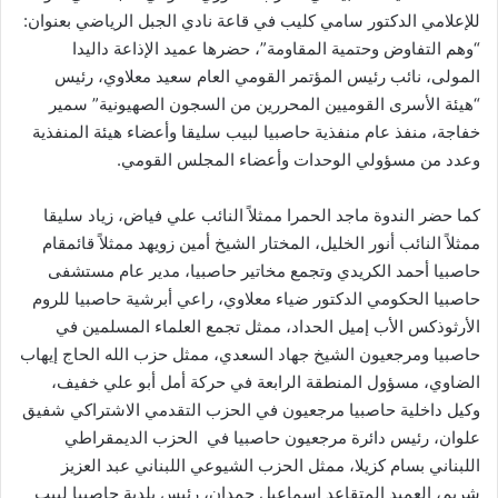
للإعلامي الدكتور سامي كليب في قاعة نادي الجبل الرياضي بعنوان:
“وهم التفاوض وحتمية المقاومة”، حضرها عميد الإذاعة داليدا
المولى، نائب رئيس المؤتمر القومي العام سعيد معلاوي، رئيس
“هيئة الأسرى القوميين المحررين من السجون الصهيونية” سمير
خفاجة، منفذ عام منفذية حاصبيا لبيب سليقا وأعضاء هيئة المنفذية
وعدد من مسؤولي الوحدات وأعضاء المجلس القومي.
كما حضر الندوة ماجد الحمرا ممثلاً النائب علي فياض، زياد سليقا
ممثلاً النائب أنور الخليل، المختار الشيخ أمين زويهد ممثلاً قائمقام
حاصبيا أحمد الكريدي وتجمع مخاتير حاصبيا، مدير عام مستشفى
حاصبيا الحكومي الدكتور ضياء معلاوي، راعي أبرشية حاصبيا للروم
الأرثوذكس الأب إميل الحداد، ممثل تجمع العلماء المسلمين في
حاصبيا ومرجعيون الشيخ جهاد السعدي، ممثل حزب الله الحاج إيهاب
الضاوي، مسؤول المنطقة الرابعة في حركة أمل أبو علي خفيف،
وكيل داخلية حاصبيا مرجعيون في الحزب التقدمي الاشتراكي شفيق
علوان، رئيس دائرة مرجعيون حاصبيا في الحزب الديمقراطي
اللبناني بسام كزيلا، ممثل الحزب الشيوعي اللبناني عبد العزيز
شريم، العميد المتقاعد اسماعيل حمدان، رئيس بلدية حاصبيا لبيب