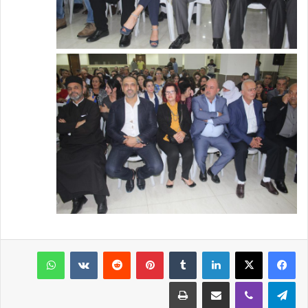
فيسبوك
‫X
لينكدإن
‏Tumblr
بينتيريست
‏Reddit
‏VKontakte
واتساب
تيلقرام
ڤايبر
مشاركة عبر البريد
طباعة