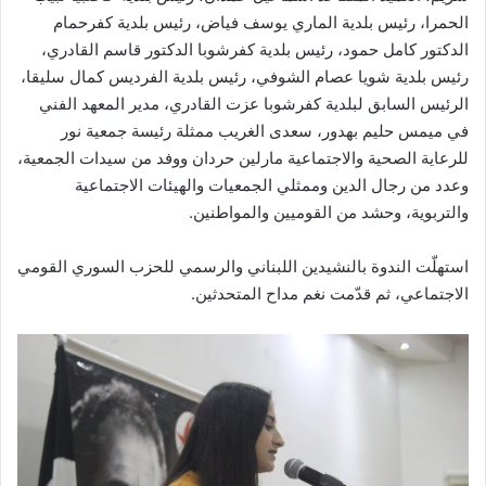
الحمرا، رئيس بلدية الماري يوسف فياض، رئيس بلدية كفرحمام
الدكتور كامل حمود، رئيس بلدية كفرشوبا الدكتور قاسم القادري،
رئيس بلدية شويا عصام الشوفي، رئيس بلدية الفرديس كمال سليقا،
الرئيس السابق لبلدية كفرشوبا عزت القادري، مدير المعهد الفني
في ميمس حليم بهدور، سعدى الغريب ممثلة رئيسة جمعية نور
للرعاية الصحية والاجتماعية مارلين حردان ووفد من سيدات الجمعية،
وعدد من رجال الدين وممثلي الجمعيات والهيئات الاجتماعية
والتربوية، وحشد من القوميين والمواطنين.
استهلّت الندوة بالنشيدين اللبناني والرسمي للحزب السوري القومي
الاجتماعي، ثم قدّمت نغم مداح المتحدثين.