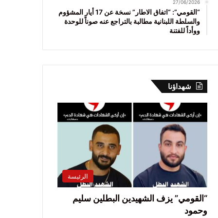
27/06/2026
“القومي”: “اتفاق الاطار” نسخة عن 17 أيار المشؤوم
والسلطة اللبنانية مطالبة بالتراجع عنه صوناً للوحدة
ووأداً للفتنة
شهداؤنا
الرئيسة
“القومي” يزف الشهيدين البطلين سليم
وحمود