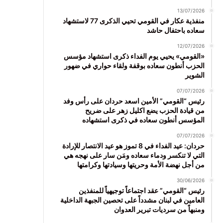
13/07/2026
منفذية عكار في القومي تحيي الذكرى 77 لاستشهاد
سعاده باحتفال حاشد
12/07/2026
«القومي» يحيي يوم الفداء ذكرى استشهاد مؤسس
الحزب أنطون سعاده بوقفة ولقاء حواري في ضهور
الشوير
07/07/2026
رئيس “القومي” الأمين اسعد حردان على رأس وفد
من قيادة الحزب يضع اكليل زهر على ضريح
المؤسس أنطون سعاده في ذكرى استشهاده
07/07/2026
حردان: عيد الفداء في 8 تموز هو عيد الانتصار للإرادة
التي لا تنكسر ودماء سعاده ومَن سار على نهجه هي
من أجل نهضة الأمة وحريتها وسيادتها وكرامتها
30/06/2026
رئيس “القومي” عقد اجتماعاً توجيهياً للمنفذين
العامين في لبنان مشدداً على تحصين الجبهة الداخلية
ومنبهاً من سرديات تبرير العدوان