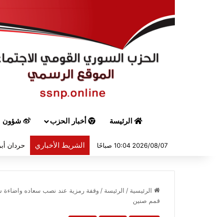
الرئيسة
أخبار الحزب
شؤون س
الشريط الأخباري
حردان أبر
2026/08/07 10:04 صباحًا
الرئيسية
/
الرئيسة
/
وقفة رمزية عند نصب سعاده واضاءة شم
قمم صنين