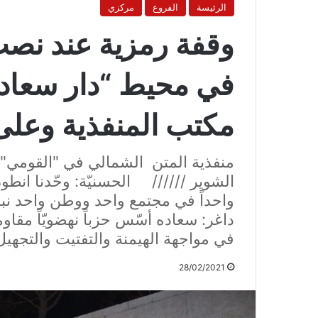
الرئيسة
الفروع
مركزي
وقفة رمزية عند نص
في محيط “دار سعاده
مكتب المنفذية وعل
منفذية المتن الشمالي في "القومي"
الشوير ////// الحسنيّة: وحّدنا انطو
واحداً في مجتمع واحد ووطن واحد نبنيه
داغر: سعاده أسّس حزباً نهضويّاً مقاو
في مواجهة الهيمنة والتفتيت والتجهيل
28/02/2021