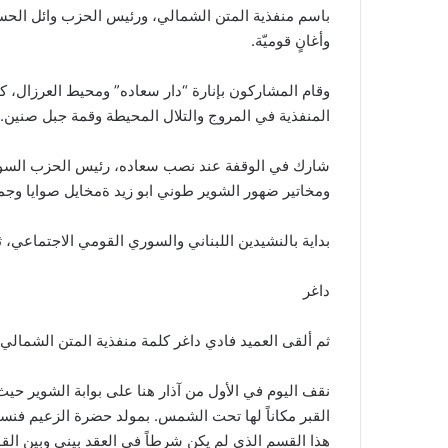
باسم منفذية المتن الشمالي، ورئيس الحزب وائل الحسن
وأغانٍ قوميّة.
وقام المشاركون بإنارة “دار سعاده” ومحيط العرزال، 
المنفذية في المروج والتلال المحيطة وقمة جبل صنين.
شارك في الوقفة عند نصب سعاده، رئيس الحزب السوري
ومخاتير ضهور الشوير طوني ابو زيد ةمخايل صوايا وجمع
بداية بالنشيدين اللبناني والسوري القومي الاجتماعي، ثم
داغر
ثم ألقى العميد فادي داغر كلمة منفذية المتن الشمالي 
القبر مكاناً لها تحت الشمس. بمولد حضرة الزعيم فنس
هذا القسم الذي لم يكن شرطاً في العقد بيني وبين ا