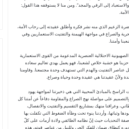
ستعباد إلى الرقي والمجد”. ومن منا لا يستوقفه هذا القول:
أمة.
ضرة الزعيم الذي منه نشر فكره وأطلق عقيدته إلى رحاب الأمة،
لحرية والصراع في مواجهة الهيمنة والتفتيت الاستعماريين وفي
نا وأمتنا.
هيونية الاحتلالية العنصرية المدعومة من القوى الاستعمارية
إن حزبنا هو خشبة خلاص لشعبنا، فهو يعمل بهدي تعاليم سعاده
وكل عناصر التفتيت والهدم التي تستهدف وحدة مجتمعنا. وقاومنا
ة ولأنّ عقيدتنا هي عقيدة وحدة وحياة وصراع.
بت الراسخ بالمبادئ المحيية التي هي ذخيرتنا لمواجهة يهود
والتصميم على مواصلة نهج الصراع والمقاومة دفاعاً عن أمتنا كل
ني، وعراقنا منهك بمشاريع التقسيم والتفتيت والانفصال،
دها وثباتها، وأردننا ينوء تحت وطأة الضغوط التي تكفلت بها
عاصفة التحديات حيث إنّ نظامه الطائفي ولادة أزمات على كلّ
ء دوره كنطاق ضمان للفكر الحر، وللنيل من عناصر قوته، هذه