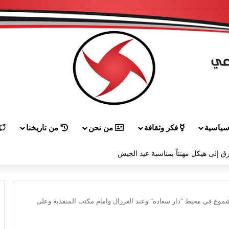
ياسية
فكر وثقافة
من نحن
من تاريخنا
ق إلى هيكل مهنئاً بمناسبة عيد الجيش
وع في محيط “دار سعاده” وعند العرزال وامام مكتب المنفذية وعلى