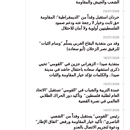
الشعب والجيش والمقاومة
23/07/2026
حردان استقبل وفداً من “الديمقراطية”: المقاومة
حق ثابت وخيار لا رجعة عنه ودعم صمود
الفلسطينيين أولوية ولا أمان للاحتلال
22/07/2026
وفد من منفذية البقاع الغربي يسلّم “وسام الثبات”
للرفيق نصر الزحلان (أبو سعاده)
18/07/2026
منفذية صيدا – الزهراني جزين في “القومي” تحيي
ذكرى استشهاد سعاده باحتفال حاشد في مدينة
صيدا.. والكلمات تؤكد خيار المقاومة والثبات
15/07/2026
عمدة التربية والشباب في “القومي” تستقبل “الاتحاد
العام لطلبة فلسطين” وتأكيد دور الحراك الطلابي
العالمي في نصرة القضية
14/07/2026
رئيس “القومي” يستقبل وفداً من “الشعبي
الناصري”: تأكيد خيار المقاومة ورفض “اتفاق الإطار”
ودعوة لتجريم الاتصال بالعدو