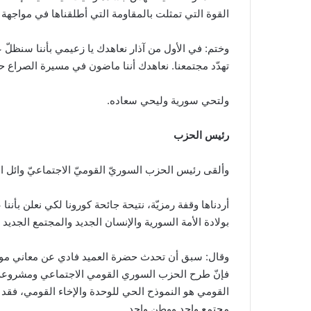
القوة التي تمثلت بالمقاومة التي أطلقناها في مواجهة 
وختم: في الأول من آذار نعاهدك يا زعيمي بأننا سنظلّ عل
تهدّد مجتمعنا. نعاهدك أننا ماضون في مسيرة الصراع 
ولتحي سورية وليحي سعاده.
رئيس الحزب
وألقى رئيس الحزب السوريّ القوميّ الاجتماعيّ وائل ال
أردناها وقفة رمزيّة، نتيحة جائحة كورونا لكي نعلن بأنن
بولادة الأمة السورية والإنسان الجديد والمجتمع الجديد 
وقال: سبق أن تحدث حضرة العميد فادي عن معاني مولد سعا
فإنّ طرح الحزب السوري القومي الاجتماعي ومشروعه هو ق
القومي هو النموذح الحي للوحدة والإخاء القومي، فقد و
مجتمع واحد ووطن واحد.