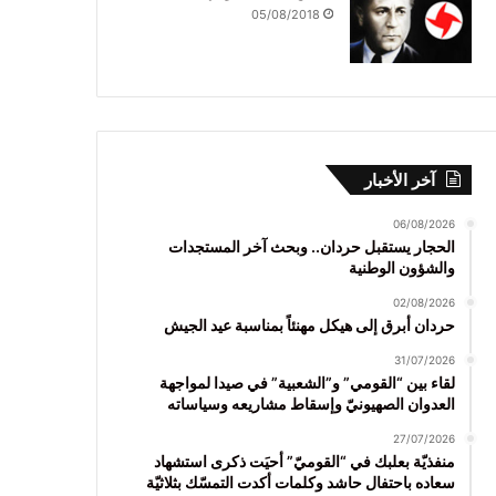
05/08/2018
آخر الأخبار
06/08/2026
الحجار يستقبل حردان.. وبحث آخر المستجدات
والشؤون الوطنية
02/08/2026
حردان أبرق إلى هيكل مهنئاً بمناسبة عيد الجيش
31/07/2026
لقاء بين “القومي” و”الشعبية” في صيدا لمواجهة
العدوان الصهيونيّ وإسقاط مشاريعه وسياساته
27/07/2026
منفذيّة بعلبك في “القوميّ” أحيَت ذكرى استشهاد
سعاده باحتفال حاشد وكلمات أكدت التمسّك بثلاثيّة