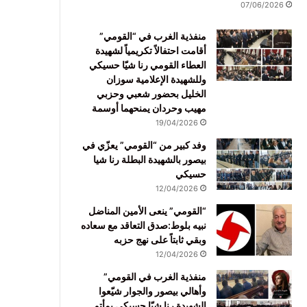
07/06/2026
منفذية الغرب في “القومي”
أقامت احتفالاً تكريمياً لشهيدة
العطاء القومي رنا شيّا حسيكي
وللشهيدة الإعلامية سوزان
الخليل بحضور شعبي وحزبي
مهيب وحردان يمنحهما أوسمة
19/04/2026
وفد كبير من “القومي” يعزّي في
بيصور بالشهيدة البطلة رنا شيا
حسيكي
12/04/2026
“القومي” ينعى الأمين المناضل
نبيه بلوط:صدق التعاقد مع سعاده
وبقي ثابتاً على نهج حزبه
12/04/2026
منفذية الغرب في القومي”
وأهالي بيصور والجوار شيّعوا
الشهيدة رنا شيّا حسيكي بمأتم