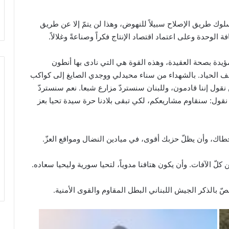
سلوك طريق الإصلاح سبيلاً للنهوض، وهذا لن يتمّ إلا عن طريق
لوحدة وعلى اعتماد اقتصاد الإنتاج فكراً وصناعةً وغلالاً.
لمؤيدة بصحة العقيدة، وهذه القوة هي التي نادى بها أنطون
قف الحياد. بالشهداء من سناء محيدلي ووجدي الصايغ إلى كواكب
قول إننا قادمون، وللبنان سنستردّ مزارع شبعا. نعم سنستردّ
قول: سنقاوم مشاريعكم، لكي تبقى بلادنا حرة سيدة تحيا بعز
خطاك، وأن يظلّ حزبك أقوى، في ميادين النضال ومواقع العزّ.
 الآفات. وأن يكون هتافنا مدوياً، لتحيا سورية وليحيا سعاده.
ّ بالذكر الجيش اللبناني البطل المقاوم والقوى الأمنية.