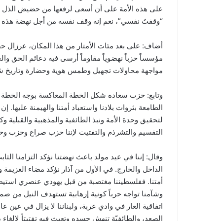
على هذه الأمة على أن أسعى لرفعها من حضيض الذل والا
“وقفتُ نفسي”، نعم إنه وقف نفسه من أجل نهضة هذه ال
أضاف: على بعد مئات الأمتار من هذا المكان، عرزال ح
مؤسساً حزباً نهضوياً مقاوماً أرسى فيه دعائم الحق وا
مواجهة محاولات تجهيل وطمس هوية وحضارة وتاريخ شعب
وتابع: حزب سعاده شكل الخطة المعاكسة بوجه الخطة الص
الطامعة بثروات بلادنا واستعباد أمتنا والهيمنة عليها. 
لتحقيق وحدة الأمة ونبذ الطائفية والمذهبية والقبلية 
التقسيم والتشرذم والتفتيت لإننا حزب صراع وحزب وحد
وقال: إننا في عيد مولد باعث نهضتنا نؤكد التزامنا الثا
الداخل والخارج. في الأول من آذار نؤكد مضاء العزيمة 
أمتنا. ففلسطيننا مغتصبة من قبل يهودي عنصري استيطا
وشآمنا تواجه حرباً كونية إرهابية تستهدف النيل من صمو
اتفاقية العار في وادي عربة، ولبناننا لا يزال في عين 
الصعد، والطائفيّة تنهش جسده وتعيث فيه تفتيتاً لإلغا