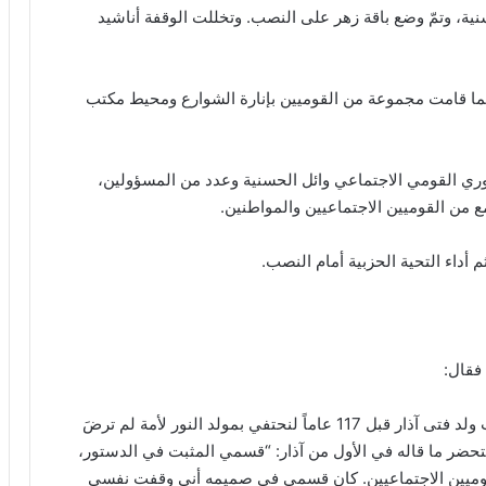
ية، وتمّ وضع باقة زهر على النصب. وتخللت الوقفة أناشيد
كما قامت مجموعة من القوميين بإنارة الشوارع ومحيط مكتب
 القومي الاجتماعي وائل الحسنية وعدد من المسؤولين،
 من القوميين الاجتماعيين والمواطنين.
 أداء التحية الحزبية أمام النصب.
فقال:
نقف اليوم في الأول من آذار هنا على بوابة الشوير حيث ولد فتى آذار قبل 117 عاماً لنحتفي بمولد النور لأمة لم ترضَ
تحضر ما قاله في الأول من آذار: “قسمي المثبت في الدستور،
لقوميين الاجتماعيين. كان قسمي في صميمه أني وقفت نفسي