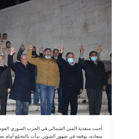
أحيت منفذية المتن الشمالي في الحزب السوري القومي 
سعاده، بوقفة في ضهور الشوير، بدأت بالتجمّع أمام ن