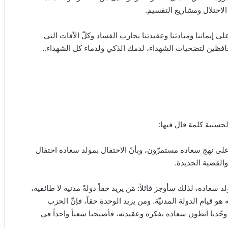
الاحتلال ومشاريع التقسيم.
ى إيماننا ومبادئنا وعقيدتنا نحارب الفساد وكلّ الآفات التي
حافظين لتضحيات الشهداء، لدمك الذكي ولدماء كل الشهداء..
حسنية كلمة قال فيها:
ا على نهج سعاده مستمرّون، وبأنّ الاحتفال بمولد سعاده احتفال
والقضية الجديدة.
ده، لذلك سأوجز قائلاً: مَن يريد حقاً دولةً مدنية لا طائفية،
يام الدولة المدنيّة. ومن يريد الوحدة حقاً، فإنّ الحزب
حّدنا أنطون سعاده بفكره وعقيدته، فأصبحنا شعباً واحداً في