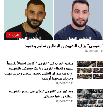
الرئيسة
“القومي” يزف الشهيدين البطلين سليم وحمود
07/06/2026
منفذية الغرب في “القومي” أقامت احتفالاً تكريمياً
لشهيدة العطاء القومي رنا شيّا حسيكي وللشهيدة
الإعلامية سوزان الخليل بحضور شعبي وحزبي مهيب
وحردان يمنحهما أوسمة
19/04/2026
وفد كبير من “القومي” يعزّي في بيصور بالشهيدة
البطلة رنا شيا حسيكي
12/04/2026