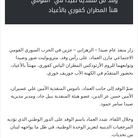
وفد من منفذية صيدا في “القومي”
هنأ المطران كفوري بالأعياد
زار منفذ عام صيدا – الزهراني – جزين في الحزب السوري القومي
الاجتماعي مازن العماد، على رأس وفد، متروبوليت صور وصيدا
وتوابعهما للروم الأرثوذكس المطران الياس كفوري، مهنئاً بالأعياد،
بحضور المتقدّم في الكهنة الأب جوزيف خوري.
ضمّ الوفد إلى جانب العماد، ناموس المنفذية الأمين علي عسيران،
الأمين حسن عز الدين، عضو هيئة المنفذية نبيل جاد، ومدير مديرية
صيدا سامر حمود.
وخلال اللقاء، شدد العماد باسم الوفد على الدور الوطني الذي تؤديه
المرجعيات الدينية لتعزيز الوحدة الوطنية، في ظل ما يواجهه لبنان
من تحديات.