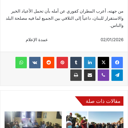
من جهته، أعرب المطران كفوري عن أمله بأن تحمل الأعياد الخير
والاستقرار للبنان، داعياً إلى التلاقي بين الجميع لما فيه مصلحة البلد
والناس.
02/01/2026 عمدة الإعلام
فيسبوك
‫X
لينكدإن
‏Tumblr
بينتيريست
‏Reddit
‏VKontakte
واتساب
تيلقرام
ڤايبر
مشاركة عبر البريد
طباعة
مقالات ذات صلة