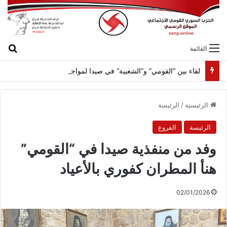
بح
القائمة
لقاء بين “القومي” و”الشعبية” في صيدا لمواجهة العدوان الصهيونيّ وإسقاط مشاريعه وسياساته
الرئيسية
/
الرئيسة
الرئيسة
الفروع
وفد من منفذية صيدا في “القومي”
هنأ المطران كفوري بالأعياد
02/01/2026