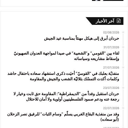
آخر الأخبار
02/08/2026
حردان أبرق إلى هيكل مهنئاً بمناسبة عيد الجيش
31/07/2026
لقاء بين “القومي” و”الشعبية” في صيدا لمواجهة العدوان الصهيونيّ
وإسقاط مشاريعه وسياساته
27/07/2026
منفذيّة بعلبك في “القوميّ” أحيَت ذكرى استشهاد سعاده باحتفال حاشد
وكلمات أكدت التمسّك بثلاثيّة الشعب والجيش والمقاومة
23/07/2026
حردان استقبل وفداً من “الديمقراطية”: المقاومة حق ثابت وخيار لا
رجعة عنه ودعم صمود الفلسطينيين أولوية ولا أمان للاحتلال
22/07/2026
وفد من منفذية البقاع الغربي يسلّم “وسام الثبات” للرفيق نصر الزحلان
(أبو سعاده)