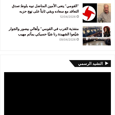
“القومي” ينعى الأمين المناضل نبيه بلوط:صدق
التعاقد مع سعاده وبقي ثابتاً على نهج حزبه
12/04/2026
منفذية الغرب في القومي” وأهالي بيصور والجوار
شيّعوا الشهيدة رنا شيّا حسيكي بمأتم مهيب
09/04/2026
النشيد الرسمي
مشغل
الفيديو