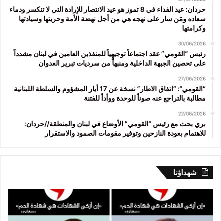
حردان: عيد الفداء في 8 تموز هو عيد الانتصار للإرادة التي لا تنكسر ودماء
سعاده ومَن سار على نهجه هي من أجل نهضة الأمة وحريتها وسيادتها
وكرامتها
30/06/2026
رئيس “القومي” عقد اجتماعاً توجيهياً للمنفذين العامين في لبنان مشدداً
على تحصين الجبهة الداخلية ومنبهاً من سرديات تبرير العدوان
27/06/2026
“القومي”: “اتفاق الاطار” نسخة عن 17 أيار المشؤوم والسلطة اللبنانية
مطالبة بالتراجع عنه صوناً للوحدة ووأداً للفتنة
22/06/2026
بري بحث مع رئيس “القومي” الأوضاع في لبنان والمنطقة//حردان:
للاهتمام بعودة النازحين وتوفير مقومات الصمود والاستقرار
شهداؤنا