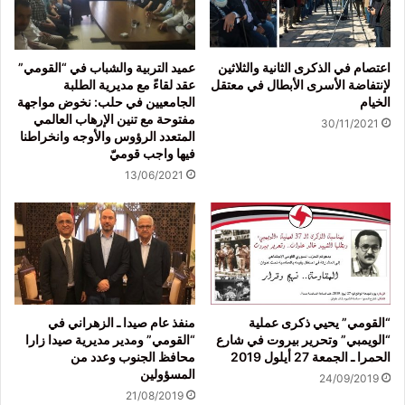
اعتصام في الذكرى الثانية والثلاثين
عميد التربية والشباب في “القومي”
لإنتفاضة الأسرى الأبطال في معتقل
عقد لقاءً مع مديرية الطلبة
الخيام
الجامعيين في حلب: نخوض مواجهة
مفتوحة مع تنين الإرهاب العالمي
30/11/2021
المتعدد الرؤوس والأوجه وانخراطنا
فيها واجب قوميّ
13/06/2021
“القومي” يحيي ذكرى عملية
منفذ عام صيدا ـ الزهراني في
“الويمبي” وتحرير بيروت في شارع
“القومي” ومدير مديرية صيدا زارا
الحمرا ـ الجمعة 27 أيلول 2019
محافظ الجنوب وعدد من
المسؤولين
24/09/2019
21/08/2019