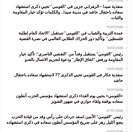
18/07/2026
منفذية صيدا – الزهراني جزين في “القومي” تحيي ذكرى استشهاد
سعاده باحتفال حاشد في مدينة صيدا.. والكلمات تؤكد خيار المقاومة
والثبات
15/07/2026
عمدة التربية والشباب في “القومي” تستقبل “الاتحاد العام لطلبة
فلسطين” وتأكيد دور الحراك الطلابي العالمي في نصرة القضية
14/07/2026
رئيس “القومي” يستقبل وفداً من “الشعبي الناصري”: تأكيد خيار
المقاومة ورفض “اتفاق الإطار” ودعوة لتجريم الاتصال بالعدو
13/07/2026
منفذية عكار في القومي تحيي الذكرى 77 لاستشهاد سعاده باحتفال
حاشد
12/07/2026
«القومي» يحيي يوم الفداء ذكرى استشهاد مؤسس الحزب أنطون
سعاده بوقفة ولقاء حواري في ضهور الشوير
07/07/2026
رئيس “القومي” الأمين اسعد حردان على رأس وفد من قيادة الحزب
يضع اكليل زهر على ضريح المؤسس أنطون سعاده في ذكرى استشهاده
07/07/2026