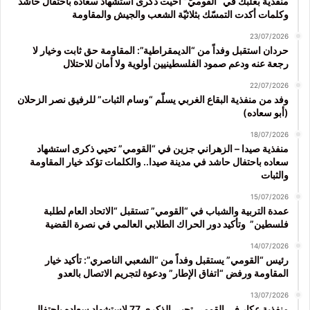
منفذيّة بعلبك في “القوميّ” أحيَت ذكرى استشهاد سعاده باحتفال حاشد
وكلمات أكدت التمسّك بثلاثيّة الشعب والجيش والمقاومة
23/07/2026
حردان استقبل وفداً من “الديمقراطية”: المقاومة حق ثابت وخيار لا
رجعة عنه ودعم صمود الفلسطينيين أولوية ولا أمان للاحتلال
22/07/2026
وفد من منفذية البقاع الغربي يسلّم “وسام الثبات” للرفيق نصر الزحلان
(أبو سعاده)
18/07/2026
منفذية صيدا – الزهراني جزين في “القومي” تحيي ذكرى استشهاد
سعاده باحتفال حاشد في مدينة صيدا.. والكلمات تؤكد خيار المقاومة
والثبات
15/07/2026
عمدة التربية والشباب في “القومي” تستقبل “الاتحاد العام لطلبة
فلسطين” وتأكيد دور الحراك الطلابي العالمي في نصرة القضية
14/07/2026
رئيس “القومي” يستقبل وفداً من “الشعبي الناصري”: تأكيد خيار
المقاومة ورفض “اتفاق الإطار” ودعوة لتجريم الاتصال بالعدو
13/07/2026
منفذية عكار في القومي تحيي الذكرى 77 لاستشهاد سعاده باحتفال