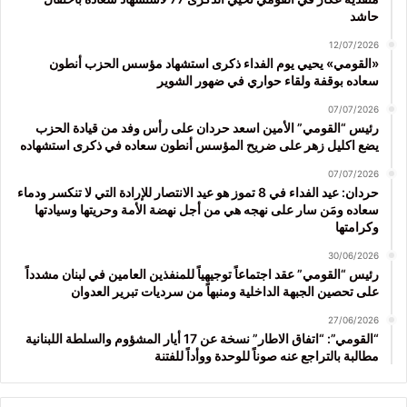
حاشد
12/07/2026
«القومي» يحيي يوم الفداء ذكرى استشهاد مؤسس الحزب أنطون
سعاده بوقفة ولقاء حواري في ضهور الشوير
07/07/2026
رئيس “القومي” الأمين اسعد حردان على رأس وفد من قيادة الحزب
يضع اكليل زهر على ضريح المؤسس أنطون سعاده في ذكرى استشهاده
07/07/2026
حردان: عيد الفداء في 8 تموز هو عيد الانتصار للإرادة التي لا تنكسر ودماء
سعاده ومَن سار على نهجه هي من أجل نهضة الأمة وحريتها وسيادتها
وكرامتها
30/06/2026
رئيس “القومي” عقد اجتماعاً توجيهياً للمنفذين العامين في لبنان مشدداً
على تحصين الجبهة الداخلية ومنبهاً من سرديات تبرير العدوان
27/06/2026
“القومي”: “اتفاق الاطار” نسخة عن 17 أيار المشؤوم والسلطة اللبنانية
مطالبة بالتراجع عنه صوناً للوحدة ووأداً للفتنة