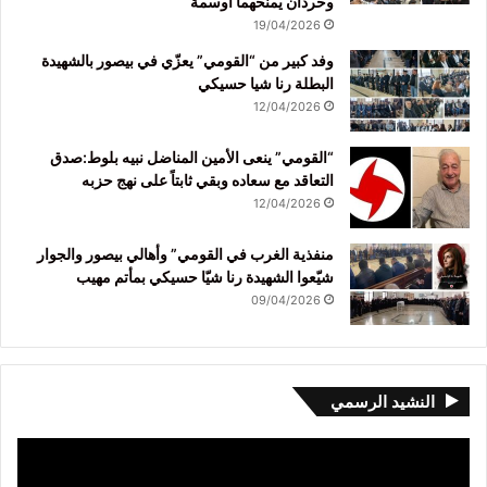
وحردان يمنحهما أوسمة
19/04/2026
وفد كبير من “القومي” يعزّي في بيصور بالشهيدة
البطلة رنا شيا حسيكي
12/04/2026
“القومي” ينعى الأمين المناضل نبيه بلوط:صدق
التعاقد مع سعاده وبقي ثابتاً على نهج حزبه
12/04/2026
منفذية الغرب في القومي” وأهالي بيصور والجوار
شيّعوا الشهيدة رنا شيّا حسيكي بمأتم مهيب
09/04/2026
النشيد الرسمي
مشغل
الفيديو