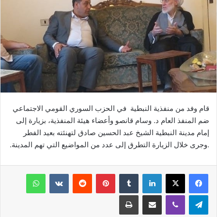
قام وفد من منفذية النبطية في الحزب السوري القومي الاجتماعي
ضم المنفذ العام د. وسام قانصو وأعضاء هيئة المنفذية، بزيارة إلى
إمام مدينة النبطية الشيخ عبد الحسين صادق لتهنئته بعيد الفطر
.وجرى خلال الزيارة التطرق إلى عدد من المواضيع التي تهم المدينة.
فيسبوك
‫X
لينكدإن
‏Tumblr
بينتيريست
‏Reddit
‏VKontakte
واتساب
تيلقرام
ڤايبر
مشاركة عبر البريد
طباعة