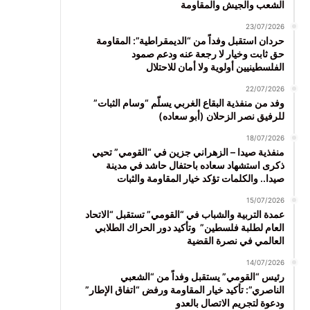
الشعب والجيش والمقاومة
23/07/2026
حردان استقبل وفداً من “الديمقراطية”: المقاومة
حق ثابت وخيار لا رجعة عنه ودعم صمود
الفلسطينيين أولوية ولا أمان للاحتلال
22/07/2026
وفد من منفذية البقاع الغربي يسلّم “وسام الثبات”
للرفيق نصر الزحلان (أبو سعاده)
18/07/2026
منفذية صيدا – الزهراني جزين في “القومي” تحيي
ذكرى استشهاد سعاده باحتفال حاشد في مدينة
صيدا.. والكلمات تؤكد خيار المقاومة والثبات
15/07/2026
عمدة التربية والشباب في “القومي” تستقبل “الاتحاد
العام لطلبة فلسطين” وتأكيد دور الحراك الطلابي
العالمي في نصرة القضية
14/07/2026
رئيس “القومي” يستقبل وفداً من “الشعبي
الناصري”: تأكيد خيار المقاومة ورفض “اتفاق الإطار”
ودعوة لتجريم الاتصال بالعدو