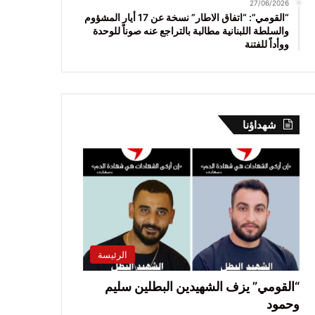
27/06/2026
“القومي”: “اتفاق الاطار” نسخة عن 17 أيار المشؤوم
والسلطة اللبنانية مطالبة بالتراجع عنه صوناً للوحدة
ووأداً للفتنة
شهداؤنا
الرئيسة
“القومي” يزف الشهيدين البطلين سليم
وحمود