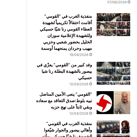
07/06/2026
منفذية الغرب في “القومي”
أقامت احتفالاً تكريمياً لشهيدة
العطاء القومي رنا شيّا حسيكي
وللشهيدة الإعلامية سوزان
الخليل بحضور شعبي وحزبي
مهيب وحردان يمنحهما أوسمة
19/04/2026
وفد كبير من “القومي” يعزّي في
بيصور بالشهيدة البطلة رنا شيا
حسيكي
12/04/2026
“القومي” ينعى الأمين المناضل
نبيه بلوط:صدق التعاقد مع سعاده
وبقي ثابتاً على نهج حزبه
12/04/2026
منفذية الغرب في القومي”
وأهالي بيصور والجوار شيّعوا
الشهيدة رنا شيّا حسيكي بمأتم