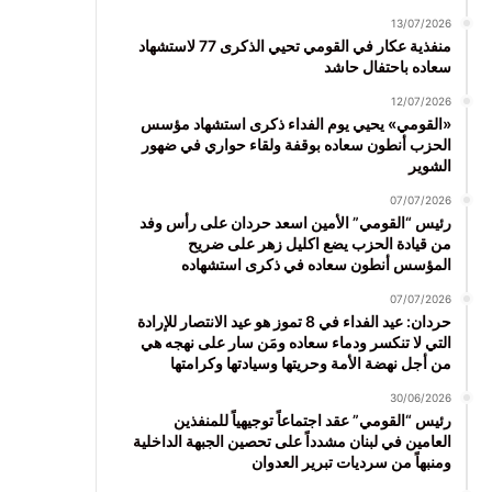
13/07/2026
منفذية عكار في القومي تحيي الذكرى 77 لاستشهاد
سعاده باحتفال حاشد
12/07/2026
«القومي» يحيي يوم الفداء ذكرى استشهاد مؤسس
الحزب أنطون سعاده بوقفة ولقاء حواري في ضهور
الشوير
07/07/2026
رئيس “القومي” الأمين اسعد حردان على رأس وفد
من قيادة الحزب يضع اكليل زهر على ضريح
المؤسس أنطون سعاده في ذكرى استشهاده
07/07/2026
حردان: عيد الفداء في 8 تموز هو عيد الانتصار للإرادة
التي لا تنكسر ودماء سعاده ومَن سار على نهجه هي
من أجل نهضة الأمة وحريتها وسيادتها وكرامتها
30/06/2026
رئيس “القومي” عقد اجتماعاً توجيهياً للمنفذين
العامين في لبنان مشدداً على تحصين الجبهة الداخلية
ومنبهاً من سرديات تبرير العدوان