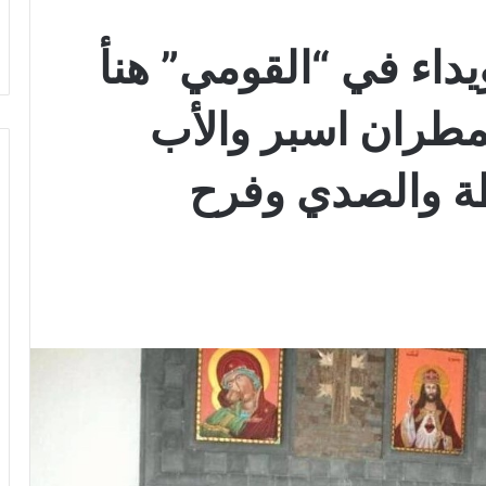
داء في “القومي” هنأ
طران اسبر والأب
طة والصدي وفرح