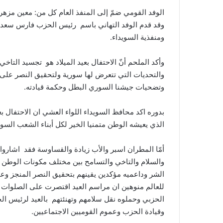
الوفد القومي ضمّ إلى المنفذ العام كل من: معين مزهر
وقد قدم الوفد التهاني باسم رئيس الحزب فارس سعد 
ومنفذية السويداء.
وأكد الملحم أنّ الاحتفال بعيد الميلاد هو تجسيد التاخ
والتحديات التي تتعرض لها سورية ولتحقيق النصر على
وتضحيات جيشنا السوري البطل وحكمة قيادته.
بدوره اكد محافظ السويداء اللواء العشي ان الاحتفال بع
الذي يعيشه الوطن متمنيا الخير لكل أبناء الشعب السو
أمّا المطران اسبر والأب زيادة والقساوسة فقد اشاروا ا
والسلام والتاخي والتسامح بين مختلف مكونات الوطن
الشر وداعميه مؤكدين يقينهم بتحقيق النصر المنجز وع
للعالم منوهين ان مراسم العيد اقتصرت على الصلوات وا
الحزبي وحملوه نقل سلامهم وتهنئتهم بالعيد لرئيس 
وقيادة الحزب وعموم القوميين الاجتماعيين.