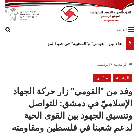
بح
القائمة
لقاء بين “القومي” و”الشعبية” في صيدا لمواجهة العدوان الصهيونيّ وإسقاط مشاريعه وسياساته
الرئيسية
/
الرئيسة
الرئيسة
مركزي
وفد من “القومي” زار حركة الجهاد
الإسلاميّ في دمشق: للتواصل
وتنسيق الجهود بين القوى الحية
لدعم شعبنا في فلسطين ومقاومته