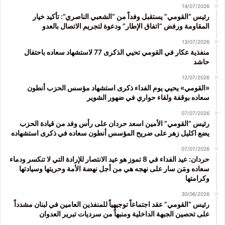
14/07/2026
رئيس “القومي” يستقبل وفداً من “الشعبي الناصري”: تأكيد خيار
المقاومة ورفض “اتفاق الإطار” ودعوة لتجريم الاتصال بالعدو
13/07/2026
منفذية عكار في القومي تحيي الذكرى 77 لاستشهاد سعاده باحتفال
حاشد
12/07/2026
«القومي» يحيي يوم الفداء ذكرى استشهاد مؤسس الحزب أنطون
سعاده بوقفة ولقاء حواري في ضهور الشوير
07/07/2026
رئيس “القومي” الأمين اسعد حردان على رأس وفد من قيادة الحزب
يضع اكليل زهر على ضريح المؤسس أنطون سعاده في ذكرى استشهاده
07/07/2026
حردان: عيد الفداء في 8 تموز هو عيد الانتصار للإرادة التي لا تنكسر ودماء
سعاده ومَن سار على نهجه هي من أجل نهضة الأمة وحريتها وسيادتها
وكرامتها
30/06/2026
رئيس “القومي” عقد اجتماعاً توجيهياً للمنفذين العامين في لبنان مشدداً
على تحصين الجبهة الداخلية ومنبهاً من سرديات تبرير العدوان