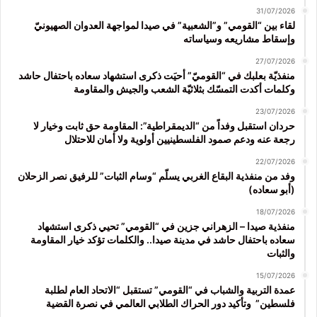
31/07/2026
لقاء بين “القومي” و”الشعبية” في صيدا لمواجهة العدوان الصهيونيّ
وإسقاط مشاريعه وسياساته
27/07/2026
منفذيّة بعلبك في “القوميّ” أحيَت ذكرى استشهاد سعاده باحتفال حاشد
وكلمات أكدت التمسّك بثلاثيّة الشعب والجيش والمقاومة
23/07/2026
حردان استقبل وفداً من “الديمقراطية”: المقاومة حق ثابت وخيار لا
رجعة عنه ودعم صمود الفلسطينيين أولوية ولا أمان للاحتلال
22/07/2026
وفد من منفذية البقاع الغربي يسلّم “وسام الثبات” للرفيق نصر الزحلان
(أبو سعاده)
18/07/2026
منفذية صيدا – الزهراني جزين في “القومي” تحيي ذكرى استشهاد
سعاده باحتفال حاشد في مدينة صيدا.. والكلمات تؤكد خيار المقاومة
والثبات
15/07/2026
عمدة التربية والشباب في “القومي” تستقبل “الاتحاد العام لطلبة
فلسطين” وتأكيد دور الحراك الطلابي العالمي في نصرة القضية