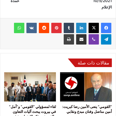
10/5/2021 عمدة
الإعلام
فيسبوك
‫X
لينكدإن
‏Tumblr
بينتيريست
‏Reddit
‏VKontakte
واتساب
تيلقرام
ڤايبر
مشاركة عبر البريد
طباعة
مقالات ذات صلة
“القومي” ينعى الأمين رضا كبريت:
لقاء لمسؤولي “القومي” و”أمل”
أمين مناضل وفنان مبدع ونقابي
في بيروت يبحث آليات التعاون