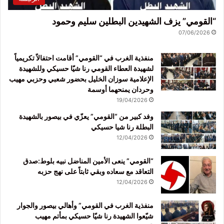
“القومي” يزف الشهيدين البطلين سليم وحمود
07/06/2026
منفذية الغرب في “القومي” أقامت احتفالاً تكريمياً
لشهيدة العطاء القومي رنا شيّا حسيكي وللشهيدة
الإعلامية سوزان الخليل بحضور شعبي وحزبي مهيب
وحردان يمنحهما أوسمة
19/04/2026
وفد كبير من “القومي” يعزّي في بيصور بالشهيدة
البطلة رنا شيا حسيكي
12/04/2026
“القومي” ينعى الأمين المناضل نبيه بلوط:صدق
التعاقد مع سعاده وبقي ثابتاً على نهج حزبه
12/04/2026
منفذية الغرب في القومي” وأهالي بيصور والجوار
شيّعوا الشهيدة رنا شيّا حسيكي بمأتم مهيب