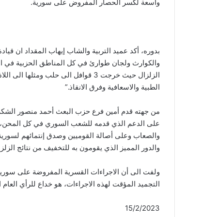
واسعة لكسر الحصار المفروض على سورية.
بدوره، أكد عميد التربية والشاب إيهاب المقداد ان قي
والكوارث ولجان طوارئ في كل المناطق الحزبية في الو
الزلزال حيث خرجت 3 قوافل الى حلب ومث
الطبية والاسعافية وفرق الانقاذ.”
من جهته قدم أمين فرع حزب البعث أحمد منصور الشكر
على الدعم الذي قدمه للشعب السوري في كل المحن، مؤ
والصعاب وعلى أصالة القوميين وصدق إنتمائهم لسورية ال
والدور المميز الذي يقومون به للتخفيف من نتائج الزلز
ولفت الى أن الاجراءات القسرية المفروضة على سورية
التجميد المؤقت لهذه الاجراءات، هو خداع للرأي العام ا
15/2/2023 عمدة الإعلام