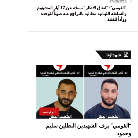
27/06/2026
“القومي”: “اتفاق الاطار” نسخة عن 17 أيار المشؤوم
والسلطة اللبنانية مطالبة بالتراجع عنه صوناً للوحدة
ووأداً للفتنة
شهداؤنا
الرئيسة
“القومي” يزف الشهيدين البطلين سليم
وحمود