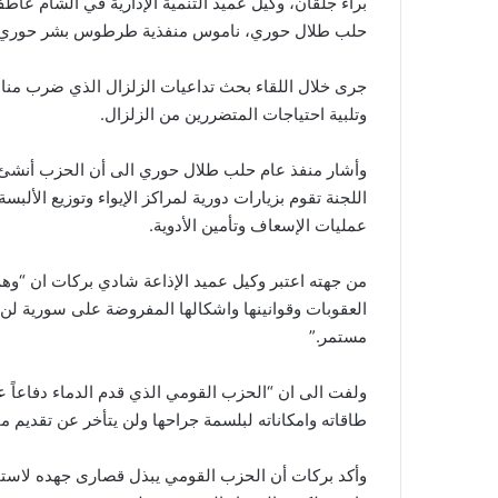
براء جلقان، وكيل عميد التنمية الإدارية في الشام عا
حلب طلال حوري، ناموس منفذية طرطوس بشر حوري وآ
جرى خلال اللقاء بحث تداعيات الزلزال الذي ضرب منا
وتلبية احتياجات المتضررين من الزلزال.
وأشار منفذ عام حلب طلال حوري الى أن الحزب أنشئ 
اللجنة تقوم بزيارات دورية لمراكز الإيواء وتوزيع الألب
عمليات الإسعاف وتأمين الأدوية.
من جهته اعتبر وكيل عميد الإذاعة شادي بركات ان “و
العقوبات وقوانينها واشكالها المفروضة على سورية لن
مستمر.”
ولفت الى ان “الحزب القومي الذي قدم الدماء دفاعاً ع
طاقاته وامكاناته لبلسمة جراحها ولن يتأخر عن تقديم م
وأكد بركات أن الحزب القومي يبذل قصارى جهده لاستمر