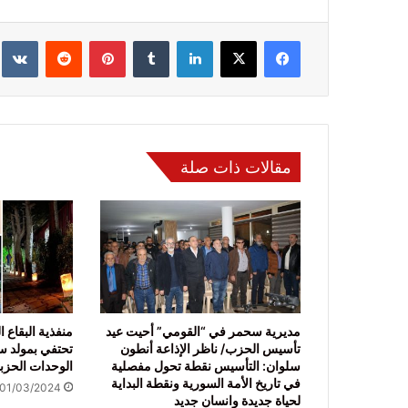
فيسبوك
‫X
لينكدإن
‏Tumblr
بينتيريست
‏Reddit
‏te
مقالات ذات صلة
مديرية سحمر في “القومي” أحيت عيد
منفذية البقاع 
تأسيس الحزب/ ناظر الإذاعة أنطون
تحتفي بمولد س
سلوان: التأسيس نقطة تحول مفصلية
الوحدات الحزبي
في تاريخ الأمة السورية ونقطة البداية
01/03/2024
لحياة جديدة وانسان جديد