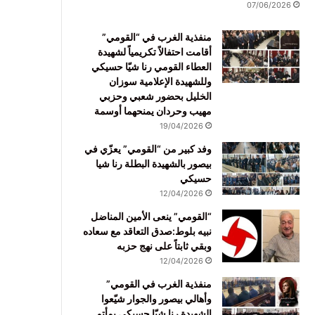
07/06/2026
منفذية الغرب في “القومي”
أقامت احتفالاً تكريمياً لشهيدة
العطاء القومي رنا شيّا حسيكي
وللشهيدة الإعلامية سوزان
الخليل بحضور شعبي وحزبي
مهيب وحردان يمنحهما أوسمة
19/04/2026
وفد كبير من “القومي” يعزّي في
بيصور بالشهيدة البطلة رنا شيا
حسيكي
12/04/2026
“القومي” ينعى الأمين المناضل
نبيه بلوط:صدق التعاقد مع سعاده
وبقي ثابتاً على نهج حزبه
12/04/2026
منفذية الغرب في القومي”
وأهالي بيصور والجوار شيّعوا
الشهيدة رنا شيّا حسيكي بمأتم