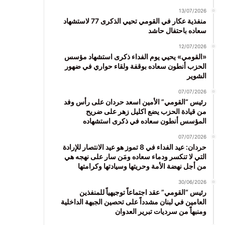
13/07/2026
منفذية عكار في القومي تحيي الذكرى 77 لاستشهاد
سعاده باحتفال حاشد
12/07/2026
«القومي» يحيي يوم الفداء ذكرى استشهاد مؤسس
الحزب أنطون سعاده بوقفة ولقاء حواري في ضهور
الشوير
07/07/2026
رئيس “القومي” الأمين اسعد حردان على رأس وفد
من قيادة الحزب يضع اكليل زهر على ضريح
المؤسس أنطون سعاده في ذكرى استشهاده
07/07/2026
حردان: عيد الفداء في 8 تموز هو عيد الانتصار للإرادة
التي لا تنكسر ودماء سعاده ومَن سار على نهجه هي
من أجل نهضة الأمة وحريتها وسيادتها وكرامتها
30/06/2026
رئيس “القومي” عقد اجتماعاً توجيهياً للمنفذين
العامين في لبنان مشدداً على تحصين الجبهة الداخلية
ومنبهاً من سرديات تبرير العدوان