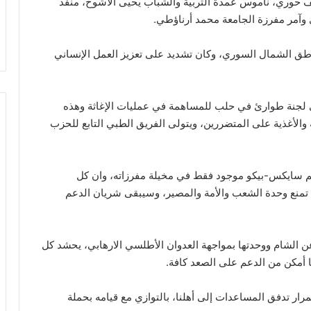
طف حوري، ناموس عمدة التربية والشباب يحيى الأشوح، منفذ
مر مفرزة الجامعة محمد أرناؤطي.
طق الشمال السوري، وكان تشديد على تعزيز العمل الإنساني
لجنة طوارئ في حلب للمساهمة في عمليات الإغاثة وهذه
سة والأغذية على المتضررين، ويتولى الفريق الطبي التابع للحزب
هم سايكس-بيكو موجود فقط في مخيلة مفرزاته، وان كل
 تمنع وحدة الشعب والأمة والمصير، وسيبقى شريان الدعم
ن الشام ووحدتها بمواجهة العدوان الأطلسي الارهابي، يحشد كل
ا أمكن من الدعم على الصعد كافة.
ار تدفق المساعدات إلى أهلنا، بالتوازي مع قيامه بحملة