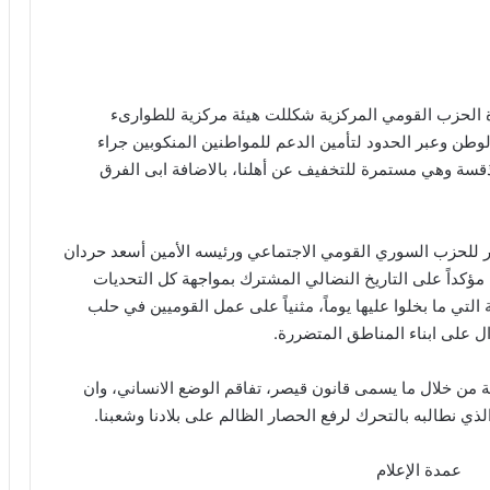
ادة الحزب القومي المركزية شكللت هيئة مركزية للطوارىء
طن وعبر الحدود لتأمين الدعم للمواطنين المنكوبين جراء
لها الى اللاذقسة وهي مستمرة للتخفيف عن أهلنا، بالاضافة ابى الفرق
 للحزب السوري القومي الاجتماعي ورئيسه الأمين أسعد حردان
كداً على التاريخ النضالي المشترك بمواجهة كل التحديات
تي ما بخلوا عليها يوماً، مثنياً على عمل القوميين في حلب
ال على ابناء المناطق المتضررة.
 من خلال ما يسمى قانون قيصر، تفاقم الوضع الانساني، وان
لذي نطالبه بالتحرك لرفع الحصار الظالم على بلادنا وشعبنا.