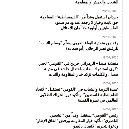
الشعب والجيش والمقاومة
23/07/2026
حردان استقبل وفداً من “الديمقراطية”: المقاومة
حق ثابت وخيار لا رجعة عنه ودعم صمود
الفلسطينيين أولوية ولا أمان للاحتلال
22/07/2026
وفد من منفذية البقاع الغربي يسلّم “وسام الثبات”
للرفيق نصر الزحلان (أبو سعاده)
18/07/2026
منفذية صيدا – الزهراني جزين في “القومي” تحيي
ذكرى استشهاد سعاده باحتفال حاشد في مدينة
صيدا.. والكلمات تؤكد خيار المقاومة والثبات
15/07/2026
عمدة التربية والشباب في “القومي” تستقبل “الاتحاد
العام لطلبة فلسطين” وتأكيد دور الحراك الطلابي
العالمي في نصرة القضية
14/07/2026
رئيس “القومي” يستقبل وفداً من “الشعبي
الناصري”: تأكيد خيار المقاومة ورفض “اتفاق الإطار”
ودعوة لتجريم الاتصال بالعدو