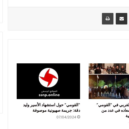
VKontak
مشاركة عبر البريد
طباعة
الغربي في “القومي”
“القومي” حول استشهاد الأسير وليد
عاده في عدد من
دقة: جريمة صهيونية موصوفة
ة
07/04/2024