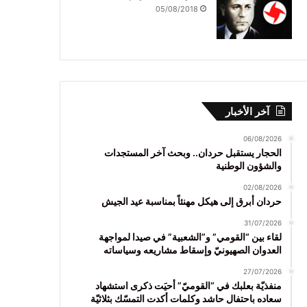
05/08/2018
آخر الأخبار
06/08/2026
الحجار يستقبل حردان.. وبحث آخر المستجدات
والشؤون الوطنية
02/08/2026
حردان أبرق إلى هيكل مهنئاً بمناسبة عيد الجيش
31/07/2026
لقاء بين “القومي” و”الشعبية” في صيدا لمواجهة
العدوان الصهيونيّ وإسقاط مشاريعه وسياساته
27/07/2026
منفذيّة بعلبك في “القوميّ” أحيَت ذكرى استشهاد
سعاده باحتفال حاشد وكلمات أكدت التمسّك بثلاثيّة