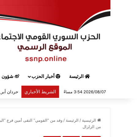
الرئيسة
أخبار الحزب
شؤون س
الشريط الأخباري
حردان أبرق
2026/08/07 3:54 مساءً
الرئيسية
/
الرئيسة
/
وفد من “القومي” التقى أمين فرع “الب
من الزلزال