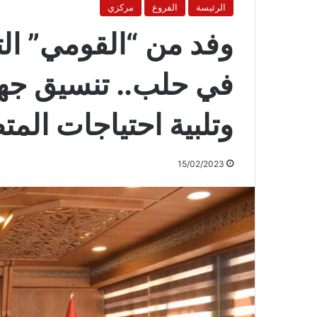
الرئيسة
الفروع
مركزي
وفد من “القومي” الت
في حلب.. تنسيق جهو
وتلبية احتياجات الم
15/02/2023