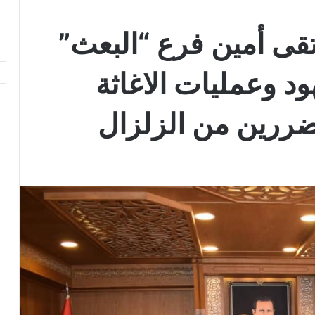
قى أمين فرع “البعث”
د وعمليات الاغاثة
تضررين من الزلزال