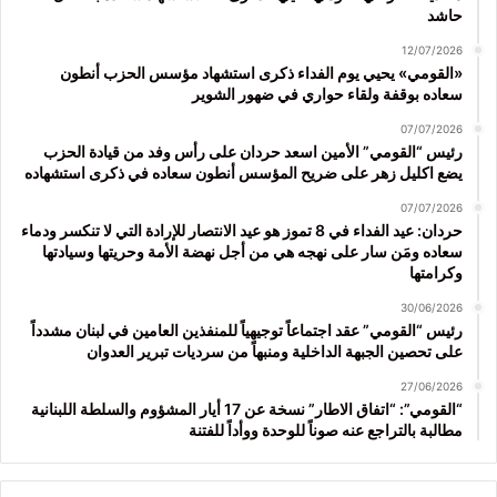
حاشد
12/07/2026
«القومي» يحيي يوم الفداء ذكرى استشهاد مؤسس الحزب أنطون
سعاده بوقفة ولقاء حواري في ضهور الشوير
07/07/2026
رئيس “القومي” الأمين اسعد حردان على رأس وفد من قيادة الحزب
يضع اكليل زهر على ضريح المؤسس أنطون سعاده في ذكرى استشهاده
07/07/2026
حردان: عيد الفداء في 8 تموز هو عيد الانتصار للإرادة التي لا تنكسر ودماء
سعاده ومَن سار على نهجه هي من أجل نهضة الأمة وحريتها وسيادتها
وكرامتها
30/06/2026
رئيس “القومي” عقد اجتماعاً توجيهياً للمنفذين العامين في لبنان مشدداً
على تحصين الجبهة الداخلية ومنبهاً من سرديات تبرير العدوان
27/06/2026
“القومي”: “اتفاق الاطار” نسخة عن 17 أيار المشؤوم والسلطة اللبنانية
مطالبة بالتراجع عنه صوناً للوحدة ووأداً للفتنة