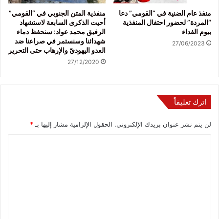
منفذ عام الضنية في “القومي” دعا
منفذية المتن الجنوبي في “القومي”
“المردة” لحضور احتفال المنفذية
أحيت الذكرى السابعة لاستشهاد
بيوم الفداء
الرفيق محمد عواد: سنحفظ دماء
شهدائنا وسنستمر في صراعنا ضد
27/06/2023
العدو اليهوديّ والإرهاب حتى التحرير
27/12/2020
اترك تعليقاً
لن يتم نشر عنوان بريدك الإلكتروني.
الحقول الإلزامية مشار إليها بـ
*
ا
ل
ت
ع
ل
ي