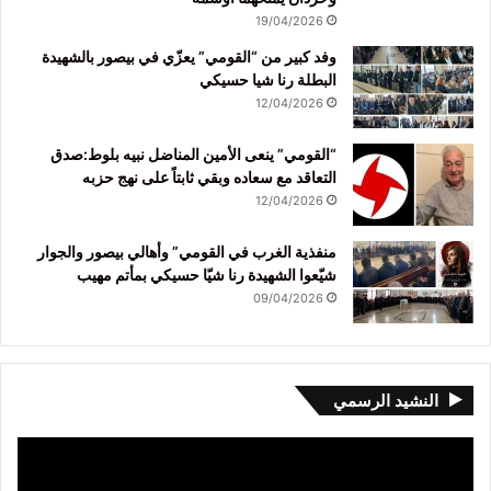
19/04/2026
وفد كبير من “القومي” يعزّي في بيصور بالشهيدة
البطلة رنا شيا حسيكي
12/04/2026
“القومي” ينعى الأمين المناضل نبيه بلوط:صدق
التعاقد مع سعاده وبقي ثابتاً على نهج حزبه
12/04/2026
منفذية الغرب في القومي” وأهالي بيصور والجوار
شيّعوا الشهيدة رنا شيّا حسيكي بمأتم مهيب
09/04/2026
النشيد الرسمي
مشغل
الفيديو