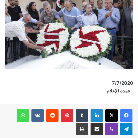
7
/
7
/2020
عمدة الإعلام
فيسبوك
‫X
لينكدإن
‏Tumblr
بينتيريست
‏Reddit
‏VKontakte
واتساب
تيلقرام
ڤايبر
مشاركة عبر البريد
طباعة