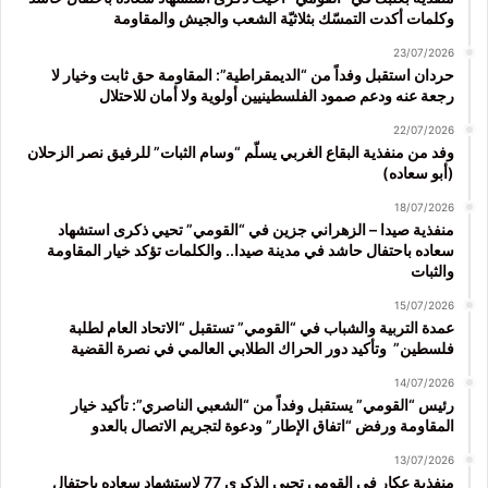
وكلمات أكدت التمسّك بثلاثيّة الشعب والجيش والمقاومة
23/07/2026
حردان استقبل وفداً من “الديمقراطية”: المقاومة حق ثابت وخيار لا
رجعة عنه ودعم صمود الفلسطينيين أولوية ولا أمان للاحتلال
22/07/2026
وفد من منفذية البقاع الغربي يسلّم “وسام الثبات” للرفيق نصر الزحلان
(أبو سعاده)
18/07/2026
منفذية صيدا – الزهراني جزين في “القومي” تحيي ذكرى استشهاد
سعاده باحتفال حاشد في مدينة صيدا.. والكلمات تؤكد خيار المقاومة
والثبات
15/07/2026
عمدة التربية والشباب في “القومي” تستقبل “الاتحاد العام لطلبة
فلسطين” وتأكيد دور الحراك الطلابي العالمي في نصرة القضية
14/07/2026
رئيس “القومي” يستقبل وفداً من “الشعبي الناصري”: تأكيد خيار
المقاومة ورفض “اتفاق الإطار” ودعوة لتجريم الاتصال بالعدو
13/07/2026
منفذية عكار في القومي تحيي الذكرى 77 لاستشهاد سعاده باحتفال