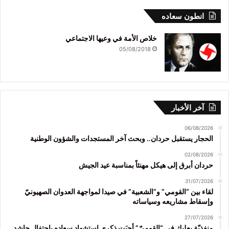
انطون سعاده
خلاص الأمة في وعيها الاجتماعي
05/08/2018
آخر الأخبار
06/08/2026
الحجار يستقبل حردان.. وبحث آخر المستجدات والشؤون الوطنية
02/08/2026
حردان أبرق إلى هيكل مهنئاً بمناسبة عيد الجيش
31/07/2026
لقاء بين “القومي” و”الشعبية” في صيدا لمواجهة العدوان الصهيونيّ
وإسقاط مشاريعه وسياساته
27/07/2026
منفذيّة بعلبك في “القوميّ” أحيَت ذكرى استشهاد سعاده باحتفال حاشد