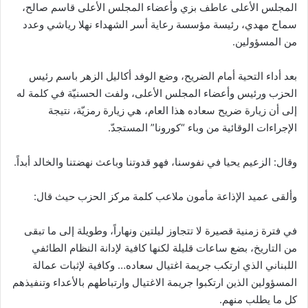
المجلس الأعلى عاطف بزي وأعضاء المجلس الأعلى قاسم صالح،
سماح مهدي، رئيسة مؤسسة رعاية أسر الشهداء نهلا رياشي وعدد
من المسؤولين.
بعد أداء التحية أمام الضريح، وضع الوفد أكاليل الزهر باسم رئيس
الحزب ورئيس وأعضاء المجلس الأعلى، ولفت الحسنيّة في كلمة له
إلى أن زيارة ضريح سعاده هذا العام، هي زيارة رمزيّة، نتيجة
الإجراءات الوقائية من وباء “كورونا” المستجدّ.
وقال: الزعيم يحيا في نفوسنا، فهو قدوتنا وباعث نهضتنا والخالد أبداً.
وألقى عميد الإذاعة مأمون ملاعب كلمة مركز الحزب حيث قال:
في فترة زمنية قصيرة لا تتجاوز ليلتين ونهاراً، وطويلة إلى ما تبقى
من التاريخ، بضع ساعات قليلة لكنها كافية لإدانة النظام الطائفي
اللبناني الذي ارتكب جريمة اغتيال سعاده… وكافية لإثبات عمالة
المسؤولين الذين ارتكبوا جريمة الاغتيال وارتباطهم بالأعداء وتنفيذهم
كل ما يطلب منهم.