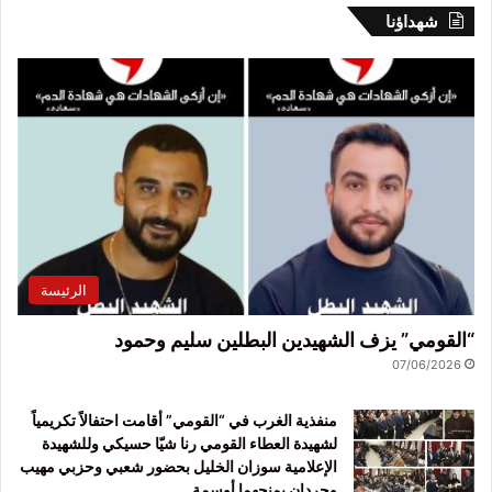
شهداؤنا
الرئيسة
“القومي” يزف الشهيدين البطلين سليم وحمود
07/06/2026
منفذية الغرب في “القومي” أقامت احتفالاً تكريمياً
لشهيدة العطاء القومي رنا شيّا حسيكي وللشهيدة
الإعلامية سوزان الخليل بحضور شعبي وحزبي مهيب
وحردان يمنحهما أوسمة