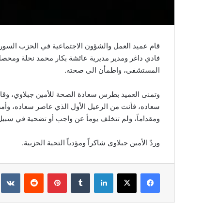
قام عميد العمل والشؤون الاجتماعية في الحزب السو
فادي داغر ومدير مديرية عائشة بكار محمد نحلة ومحصل 
المستشفى، واطمأن الى صحته.
وتمنى العميد بطرس سعادة الصحة للأمين جبلاوي، وقال:
سعاده، فأنت من الرعيل الأول الذي عاصر سعاده، وأمضي
ومقداماً، ولم تتخلف يوماً عن واجب أو تضحية في سبي
وردّ الأمين جبلاوي شاكراً ومؤدياً التحية الحزبية.
فيسبوك
‫X
لينكدإن
‏Tumblr
بينتيريست
‏Reddit
‏te