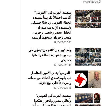
07/06/2026
منفذية الغرب في “القومي”
أقامت احتفالاً تكريمياً لشهيدة
العطاء القومي رنا شيّا حسيكي
وللشهيدة الإعلامية سوزان
الخليل بحضور شعبي وحزبي
مهيب وحردان يمنحهما أوسمة
19/04/2026
وفد كبير من “القومي” يعزّي في
بيصور بالشهيدة البطلة رنا شيا
حسيكي
12/04/2026
“القومي” ينعى الأمين المناضل
نبيه بلوط:صدق التعاقد مع سعاده
وبقي ثابتاً على نهج حزبه
12/04/2026
منفذية الغرب في القومي”
وأهالي بيصور والجوار شيّعوا
الشهيدة رنا شيّا حسيكي بمأتم