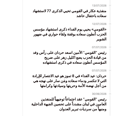
13/07/2026
منفذية عكار في القومي تحيي الذكرى 77 لاستشهاد
سعاده باحتفال حاشد
12/07/2026
«القومي» يحيي يوم الفداء ذكرى استشهاد مؤسس
الحزب أنطون سعاده بوقفة ولقاء حواري في ضهور
الشوير
07/07/2026
رئيس “القومي” الأمين اسعد حردان على رأس وفد
من قيادة الحزب يضع اكليل زهر على ضريح
المؤسس أنطون سعاده في ذكرى استشهاده
07/07/2026
حردان: عيد الفداء في 8 تموز هو عيد الانتصار للإرادة
التي لا تنكسر ودماء سعاده ومَن سار على نهجه هي
من أجل نهضة الأمة وحريتها وسيادتها وكرامتها
30/06/2026
رئيس “القومي” عقد اجتماعاً توجيهياً للمنفذين
العامين في لبنان مشدداً على تحصين الجبهة الداخلية
ومنبهاً من سرديات تبرير العدوان