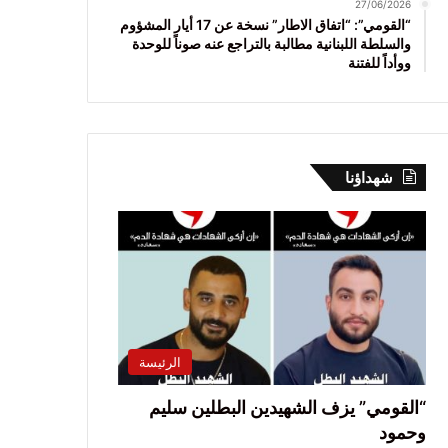
27/06/2026
“القومي”: “اتفاق الاطار” نسخة عن 17 أيار المشؤوم
والسلطة اللبنانية مطالبة بالتراجع عنه صوناً للوحدة
ووأداً للفتنة
شهداؤنا
الرئيسة
“القومي” يزف الشهيدين البطلين سليم
وحمود