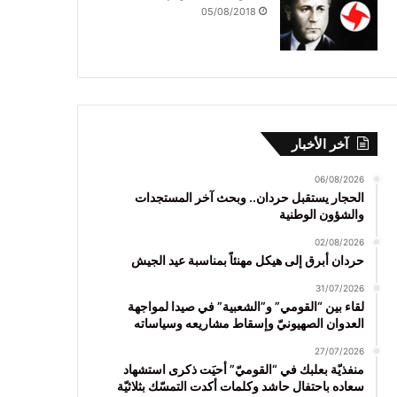
05/08/2018
آخر الأخبار
06/08/2026
الحجار يستقبل حردان.. وبحث آخر المستجدات
والشؤون الوطنية
02/08/2026
حردان أبرق إلى هيكل مهنئاً بمناسبة عيد الجيش
31/07/2026
لقاء بين “القومي” و”الشعبية” في صيدا لمواجهة
العدوان الصهيونيّ وإسقاط مشاريعه وسياساته
27/07/2026
منفذيّة بعلبك في “القوميّ” أحيَت ذكرى استشهاد
سعاده باحتفال حاشد وكلمات أكدت التمسّك بثلاثيّة