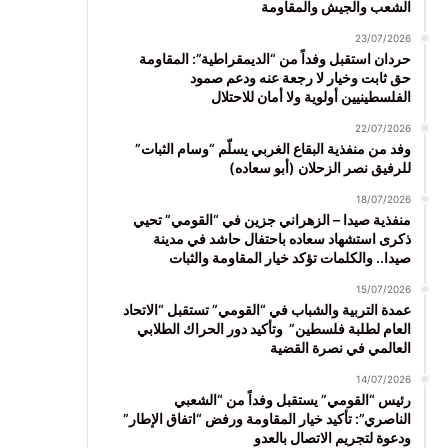
الشعب والجيش والمقاومة
23/07/2026
حردان استقبل وفداً من “الديمقراطية”: المقاومة
حق ثابت وخيار لا رجعة عنه ودعم صمود
الفلسطينيين أولوية ولا أمان للاحتلال
22/07/2026
وفد من منفذية البقاع الغربي يسلّم “وسام الثبات”
للرفيق نصر الزحلان (أبو سعاده)
18/07/2026
منفذية صيدا – الزهراني جزين في “القومي” تحيي
ذكرى استشهاد سعاده باحتفال حاشد في مدينة
صيدا.. والكلمات تؤكد خيار المقاومة والثبات
15/07/2026
عمدة التربية والشباب في “القومي” تستقبل “الاتحاد
العام لطلبة فلسطين” وتأكيد دور الحراك الطلابي
العالمي في نصرة القضية
14/07/2026
رئيس “القومي” يستقبل وفداً من “الشعبي
الناصري”: تأكيد خيار المقاومة ورفض “اتفاق الإطار”
ودعوة لتجريم الاتصال بالعدو