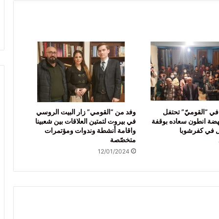
في “القوميّ” تحتفل
وفد من “القومي” زار البيت الروسي
نهضة انطون سعاده بوقفة
في بيروت لتمتين العلاقات بين شعبينا
ال في كفرشوبا
واقامة أنشطة وندوات ومؤتمرات
متخصّصة
12/01/2024